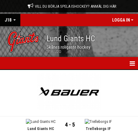
VILL DU BÖRJA SPELA ISHOCKEY? ANMÄL DIG HÄR
J18
LOGGA IN
Lund Giants HC
Skånes roligaste hockey
J18/J20
HEM
NYHETER
KALENDER
TRUPPEN
4 - 5
Lund Giants HC
Trelleborgs IF
MATCHER