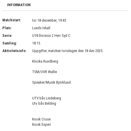
DOKUMENT
INFORMATION
BILDGALLERI
Matchstart:
tor 18 december, 19:45
Plats:
Lunds Ishall
KONTAKT
Serie:
U18 Division 2 Herr Syd C
Samling:
18:15
Aktivitetsinfo:
Uppgifter, matchen torsdagen den 18 dec 2025.
Klocka Rundberg
TSM/OVR Wallin
Speaker/Musik Björklund.
UTV bås Lindeberg
Utv bås Belding
Kiosk Cruse
Kiosk Esperi