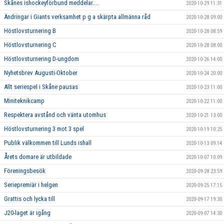
Skånes ishockeyförbund meddelar....
2020-10-29 11:31
Ändringar i Giants verksamhet p g a skärpta allmänna råd
2020-10-28 09:00
Höstlovsturnering B
2020-10-28 08:59
Höstlovsturnering C
2020-10-28 08:00
Höstlovsturnering D-ungdom
2020-10-26 14:00
Nyhetsbrev Augusti-Oktober
2020-10-24 20:00
Allt seriespel i Skåne pausas
2020-10-23 11:00
Miniteknikcamp
2020-10-22 11:00
Respektera avstånd och vänta utomhus
2020-10-21 13:00
Höstlovsturnering 3 mot 3 spel
2020-10-19 10:25
Publik välkommen till Lunds ishall
2020-10-13 09:14
Årets domare är utbildade
2020-10-07 10:09
Föreningsbesök
2020-09-28 23:59
Seriepremiär i helgen
2020-09-25 17:15
Grattis och lycka till
2020-09-17 19:30
J20-laget är igång
2020-09-07 14:30