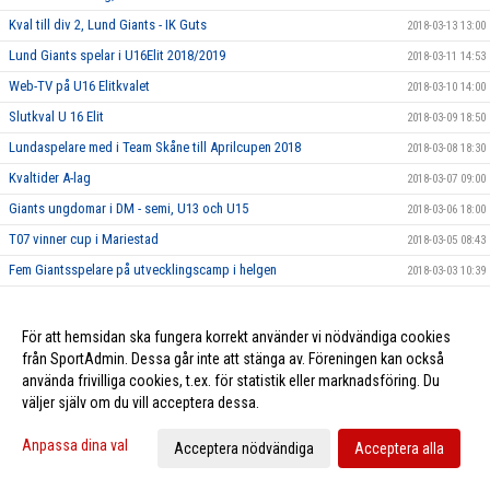
Kval till div 2, Lund Giants - IK Guts
2018-03-13 13:00
Lund Giants spelar i U16Elit 2018/2019
2018-03-11 14:53
Web-TV på U16 Elitkvalet
2018-03-10 14:00
Slutkval U 16 Elit
2018-03-09 18:50
Lundaspelare med i Team Skåne till Aprilcupen 2018
2018-03-08 18:30
Kvaltider A-lag
2018-03-07 09:00
Giants ungdomar i DM - semi, U13 och U15
2018-03-06 18:00
T07 vinner cup i Mariestad
2018-03-05 08:43
Fem Giantsspelare på utvecklingscamp i helgen
2018-03-03 10:39
Nyhetsbrev Februari
2018-02-28 18:43
Lund Giants klart för U16 Elitkval
2018-02-16 21:59
För att hemsidan ska fungera korrekt använder vi nödvändiga cookies
från SportAdmin. Dessa går inte att stänga av. Föreningen kan också
Sportlovsturnering, 3 mot 3
2018-02-16 18:00
använda frivilliga cookies, t.ex. för statistik eller marknadsföring. Du
U 16 Elitkval och DM
2018-02-11 18:00
väljer själv om du vill acceptera dessa.
Skånederby på söndag
2018-02-09 17:00
Anpassa dina val
Acceptera nödvändiga
Acceptera alla
Utvecklingscamp för Team 03
2018-02-02 19:15
Lund Giants startar upp J18 säsongen 2018/2019
2018-01-25 15:00