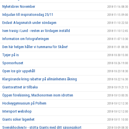
Nyhetsbrev November
2018-11-16 08:30
Inbjudan till inspirationsdag 25/11
2018-11-15 09:00
Endast A-lagsmatch under söndagen
2018-11-10 22:50
Isen trasig i Lund - resten av lördagen inställd
2018-11-10 12:45
Information om fotograferingen
2018-11-07 13:30
Den här helgen håller vi tummarna för Skåne!
2018-11-01 08:30
Tjejer på is
2018-10-30 15:00
Sponsorhuset
2018-10-26 19:00
Open Ice gör uppehåll
2018-10-23 18:30
Klargörande kring rabatter på allmänhetens åkning
2018-10-22 16:30
Giantsvattnet är tillbaka
2018-10-19 21:15
Öppen föreläsning, Machonormen inom idrotten
2018-10-13 00:35
Hockeygymnasium på Polhem
2018-10-12 12:30
Intersport webshop
2018-10-12 12:00
Giants söker lägenhet
2018-10-11 10:00
Svenskhockey.tv - stötta Giants med ditt säsongskort
2018-10-09 08:30