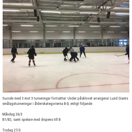
SPONSORER
MEDLEMSKAP
DOKUMENT/LÄNKAR
LUND GIANTS RÖDA TRÅD
KONTAKTA OSS
BOKNING
Succén med 3 mot 3 turneringar fortsätter. Under påsklovet arrangerar Lund Giants
smålagsturneringar i ålderskategorierna B-D, enligt följande
Måndag 26/3
B1/B2, samt spelare med dispens till B
Tisdag 27/3