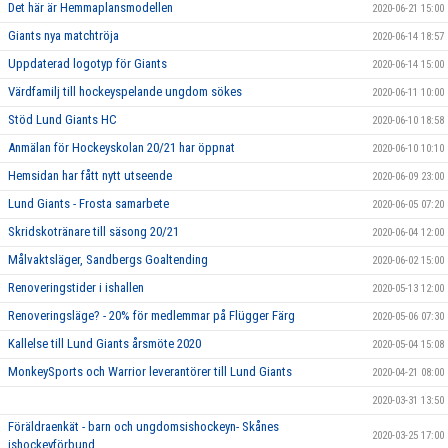
Det här är Hemmaplansmodellen
2020-06-21 15:00
Giants nya matchtröja
2020-06-14 18:57
Uppdaterad logotyp för Giants
2020-06-14 15:00
Värdfamilj till hockeyspelande ungdom sökes
2020-06-11 10:00
Stöd Lund Giants HC
2020-06-10 18:58
Anmälan för Hockeyskolan 20/21 har öppnat
2020-06-10 10:10
Hemsidan har fått nytt utseende
2020-06-09 23:00
Lund Giants - Frosta samarbete
2020-06-05 07:20
Skridskotränare till säsong 20/21
2020-06-04 12:00
Målvaktsläger, Sandbergs Goaltending
2020-06-02 15:00
Renoveringstider i ishallen
2020-05-13 12:00
Renoveringsläge? - 20% för medlemmar på Flügger Färg
2020-05-06 07:30
Kallelse till Lund Giants årsmöte 2020
2020-05-04 15:08
MonkeySports och Warrior leverantörer till Lund Giants
2020-04-21 08:00
2020-03-31 13:50
Föräldraenkät - barn och ungdomsishockeyn- Skånes
2020-03-25 17:00
ishockeyförbund