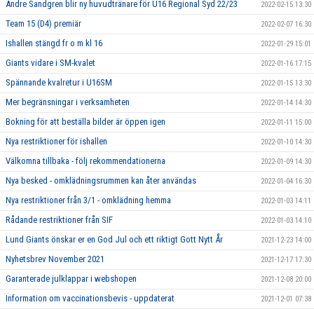
Andre Sandgren blir ny huvudtränare för U16 Regional Syd 22/23
2022-02-15 13:30
Team 15 (D4) premiär
2022-02-07 16:30
Ishallen stängd fr o m kl 16
2022-01-29 15:01
Giants vidare i SM-kvalet
2022-01-16 17:15
Spännande kvalretur i U16SM
2022-01-15 13:30
Mer begränsningar i verksamheten
2022-01-14 14:30
Bokning för att beställa bilder är öppen igen
2022-01-11 15:00
Nya restriktioner för ishallen
2022-01-10 14:30
Välkomna tillbaka - följ rekommendationerna
2022-01-09 14:30
Nya besked - omklädningsrummen kan åter användas
2022-01-04 16:30
Nya restriktioner från 3/1 - omklädning hemma
2022-01-03 14:11
Rådande restriktioner från SIF
2022-01-03 14:10
Lund Giants önskar er en God Jul och ett riktigt Gott Nytt År
2021-12-23 14:00
Nyhetsbrev November 2021
2021-12-17 17:30
Garanterade julklappar i webshopen
2021-12-08 20:00
Information om vaccinationsbevis - uppdaterat
2021-12-01 07:38