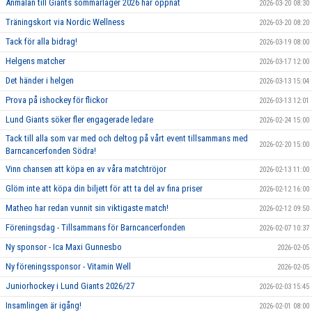
Anmälan till Giants sommarläger 2026 har öppnat
2026-03-20 08:30
Träningskort via Nordic Wellness
2026-03-20 08:20
Tack för alla bidrag!
2026-03-19 08:00
Helgens matcher
2026-03-17 12:00
Det händer i helgen
2026-03-13 15:04
Prova på ishockey för flickor
2026-03-13 12:01
Lund Giants söker fler engagerade ledare
2026-02-24 15:00
Tack till alla som var med och deltog på vårt event tillsammans med
2026-02-20 15:00
Barncancerfonden Södra!
Vinn chansen att köpa en av våra matchtröjor
2026-02-13 11:00
Glöm inte att köpa din biljett för att ta del av fina priser
2026-02-12 16:00
Matheo har redan vunnit sin viktigaste match!
2026-02-12 09:50
Föreningsdag - Tillsammans för Barncancerfonden
2026-02-07 10:37
Ny sponsor - Ica Maxi Gunnesbo
2026-02-05
Ny föreningssponsor - Vitamin Well
2026-02-05
Juniorhockey i Lund Giants 2026/27
2026-02-03 15:45
Insamlingen är igång!
2026-02-01 08:00