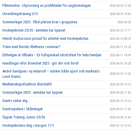
Påminnelse - Utprovning av profilkläder för ungdomslagen
2025-09-02 15:00
Utvecklingsträning U15
2025-08-26 18:43
Sommarläger 2025 - fåtal platser kvar i grupperna
2025-06-24
Hockeyskolan 25/26 - anmälan har öppnat
2025-06-23 17:11
Henrik Gustavsson prisad för arbetet med Hockeyskolan
2025-06-18 08:22
Träna med Nordic Wellness i sommar?
2025-06-17 14:23
Elithelgen är tillbaka – En fullspäckad idrottsfest för hela familjen
2025-06-11 18:09
Handlingar inför årsmötet 2025 - gör din röst hörd!
2025-06-02 18:20
André Sandgren i ny ledarroll – stärker både sport och marknad i
2025-05-31 15:55
Lund Giants
Medlemskapsfunktion återställd
2025-05-05 16:15
Sommarläger 2025 - anmälan har öppnat
2025-05-02 11:45
Giants söker dig...
2025-04-16 16:16
Giantsspelare i Skånelaget
2025-04-01 17:05
Öppen Träning Junior 25/26
2025-03-28 15:42
Hockeyskolans dag i morgon 11/1
2025-01-10 15:15