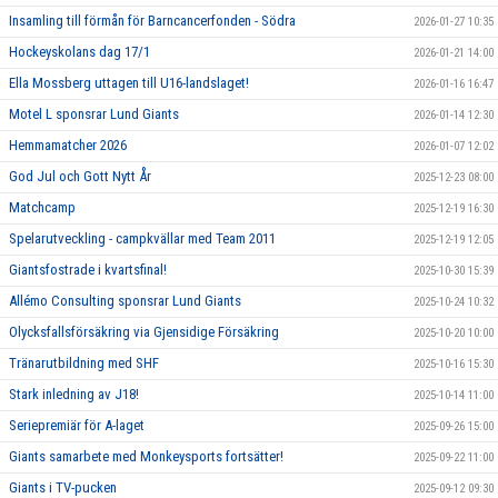
Insamling till förmån för Barncancerfonden - Södra
2026-01-27 10:35
Hockeyskolans dag 17/1
2026-01-21 14:00
Ella Mossberg uttagen till U16-landslaget!
2026-01-16 16:47
Motel L sponsrar Lund Giants
2026-01-14 12:30
Hemmamatcher 2026
2026-01-07 12:02
God Jul och Gott Nytt År
2025-12-23 08:00
Matchcamp
2025-12-19 16:30
Spelarutveckling - campkvällar med Team 2011
2025-12-19 12:05
Giantsfostrade i kvartsfinal!
2025-10-30 15:39
Allémo Consulting sponsrar Lund Giants
2025-10-24 10:32
Olycksfallsförsäkring via Gjensidige Försäkring
2025-10-20 10:00
Tränarutbildning med SHF
2025-10-16 15:30
Stark inledning av J18!
2025-10-14 11:00
Seriepremiär för A-laget
2025-09-26 15:00
Giants samarbete med Monkeysports fortsätter!
2025-09-22 11:00
Giants i TV-pucken
2025-09-12 09:30