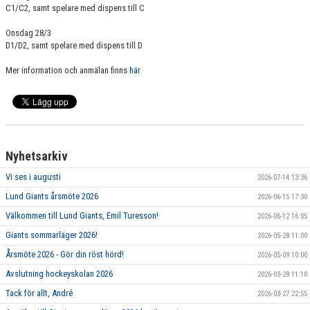
C1/C2, samt spelare med dispens till C
Onsdag 28/3
D1/D2, samt spelare med dispens till D
Mer information och anmälan finns
här
Nyhetsarkiv
Vi ses i augusti
2026-07-14 13:36
Lund Giants årsmöte 2026
2026-06-15 17:30
Välkommen till Lund Giants, Emil Turesson!
2026-06-12 16:05
Giants sommarläger 2026!
2026-05-28 11:00
Årsmöte 2026 - Gör din röst hörd!
2026-05-09 10:00
Avslutning hockeyskolan 2026
2026-03-28 11:10
Tack för allt, André
2026-03-27 22:55