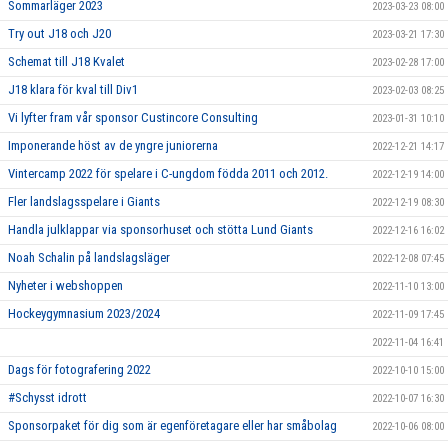
Sommarläger 2023
2023-03-23 08:00
Try out J18 och J20
2023-03-21 17:30
Schemat till J18 Kvalet
2023-02-28 17:00
J18 klara för kval till Div1
2023-02-03 08:25
Vi lyfter fram vår sponsor Custincore Consulting
2023-01-31 10:10
Imponerande höst av de yngre juniorerna
2022-12-21 14:17
Vintercamp 2022 för spelare i C-ungdom födda 2011 och 2012.
2022-12-19 14:00
Fler landslagsspelare i Giants
2022-12-19 08:30
Handla julklappar via sponsorhuset och stötta Lund Giants
2022-12-16 16:02
Noah Schalin på landslagsläger
2022-12-08 07:45
Nyheter i webshoppen
2022-11-10 13:00
Hockeygymnasium 2023/2024
2022-11-09 17:45
2022-11-04 16:41
Dags för fotografering 2022
2022-10-10 15:00
#Schysst idrott
2022-10-07 16:30
Sponsorpaket för dig som är egenföretagare eller har småbolag
2022-10-06 08:00