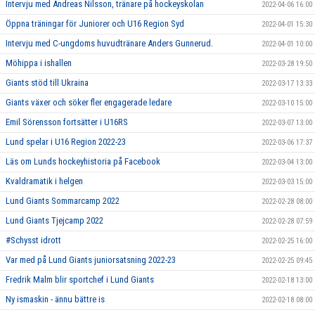
Intervju med Andreas Nilsson, tränare på hockeyskolan
2022-04-06 16:00
Öppna träningar för Juniorer och U16 Region Syd
2022-04-01 15:30
Intervju med C-ungdoms huvudtränare Anders Gunnerud.
2022-04-01 10:00
Möhippa i ishallen
2022-03-28 19:50
Giants stöd till Ukraina
2022-03-17 13:33
Giants växer och söker fler engagerade ledare
2022-03-10 15:00
Emil Sörensson fortsätter i U16RS
2022-03-07 13:00
Lund spelar i U16 Region 2022-23
2022-03-06 17:37
Läs om Lunds hockeyhistoria på Facebook
2022-03-04 13:00
Kvaldramatik i helgen
2022-03-03 15:00
Lund Giants Sommarcamp 2022
2022-02-28 08:00
Lund Giants Tjejcamp 2022
2022-02-28 07:59
#Schysst idrott
2022-02-25 16:00
Var med på Lund Giants juniorsatsning 2022-23
2022-02-25 09:45
Fredrik Malm blir sportchef i Lund Giants
2022-02-18 13:00
Ny ismaskin - ännu bättre is
2022-02-18 08:00