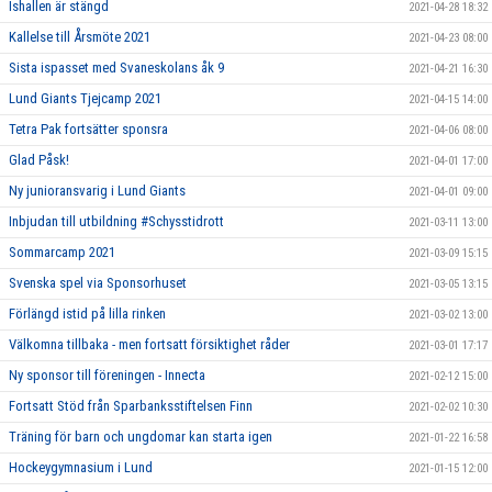
Ishallen är stängd
2021-04-28 18:32
Kallelse till Årsmöte 2021
2021-04-23 08:00
Sista ispasset med Svaneskolans åk 9
2021-04-21 16:30
Lund Giants Tjejcamp 2021
2021-04-15 14:00
Tetra Pak fortsätter sponsra
2021-04-06 08:00
Glad Påsk!
2021-04-01 17:00
Ny junioransvarig i Lund Giants
2021-04-01 09:00
Inbjudan till utbildning #Schysstidrott
2021-03-11 13:00
Sommarcamp 2021
2021-03-09 15:15
Svenska spel via Sponsorhuset
2021-03-05 13:15
Förlängd istid på lilla rinken
2021-03-02 13:00
Välkomna tillbaka - men fortsatt försiktighet råder
2021-03-01 17:17
Ny sponsor till föreningen - Innecta
2021-02-12 15:00
Fortsatt Stöd från Sparbanksstiftelsen Finn
2021-02-02 10:30
Träning för barn och ungdomar kan starta igen
2021-01-22 16:58
Hockeygymnasium i Lund
2021-01-15 12:00