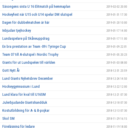
Säsongens sista U 16 Elitmatch på hemmaplan
2019-02-02 20:00
Hockeyfest när U15 och U14 spelar DM slutspel
2019-01-31 17:30
Dagen för dubbelmatchen är här
2019-01-20 10:00
Inbjudan tjejhockey
2019-01-17 14:00
Lundaspelare på Skåneuppdrag
2019-01-17 11:00
En bra prestation av Team -09 i Tyringe Cup
2019-01-09 22:01
Team 07 till A-slutspel i Nordic Trophy
2019-01-05 20:23
Giants för ut Lundspelen till världen
2019-01-03 08:00
Gott Nytt År
2018-12-31 23:59
Lund Giants Nyhetsbrev December
2018-12-24 14:50
Hockeygymnasium i Lund
2018-12-22 12:00
Lund klara för kval till U16SM
2018-12-21 07:30
Julerbjudande Giantshandduk
2018-12-18 07:30
Kostutbildning för A- & B-pojkar
2018-12-13 07:30
Skol SM
2018-11-29 16:15
Föreläsning för ledare
2018-11-19 18:00