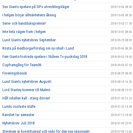
Sex Giants-spelare på SIFs utvecklingsläger
2018-10-06 08:30
I helgen börjar allmänhetens åkning
2018-10-05 08:30
Serie- och handdukspremiär!
2018-10-03 11:30
Inte hela vägen fram i helgen
2018-10-01 08:00
Lund Giants nyhetsbrev September
2018-09-29 08:00
Rösta på medborgarförslag om ny ishall i Lund
2018-09-06 08:30
Fem Giants-fostrade spelare i Skånes Tv-puckslag 2018
2018-09-03 18:00
Cupframgång för Team06
2018-09-03 07:33
Föreningsbesök
2018-08-29 08:00
Lund Giants nyhetsbrev Augusti
2018-08-14 16:35
Lord Stanley kommer till Malmö
2018-08-08 10:01
Håll ishallen kall - stäng dörren!
2018-07-30 16:16
Lunds coolaste ställe
2018-07-25 14:58
Kansliet tar semester
2018-07-12 18:00
Nyhetsbrev Juli 2018
2018-07-09 23:41
Styrelsen är konstituerad och redo för den nya säsongen!
2018-07-04 15:46