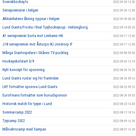
Svenskhockey.tv
2022-09-30 13:30
Seriepremiärer i helgen
2022-09-30 12:00
Allmänhetens åkning öppnar i helgen
2022-09-30 08:30
Lund Giants/Frosta i final Tjejhockeycup - Helsingborg
2022-09-18 00:20
A1 seriepremiär borta mot Limhamn HK
2022-09-17 13:00
J18 seriepremiär mot Åstorps IK/Jonstorp IF
2022-09-17 12:00
Många Giantsspelare i Skånes TV-pucklag
2022-09-08 09:00
Hockeyskolstart 3/9
2022-09-02 12:14
Nytt koncept för sponsring
2022-08-30 14:25
Lund Giants rustar sig för framtiden
2022-08-26 09:16
LKF fortsätter sponsra Lund Giants
2022-08-25 09:22
EuroFinans fortsätter som huvudsponsor
2022-08-24 09:03
Historisk match för tjejer i Lund
2022-08-23 16:40
Sommarcamp 2022
2022-08-13 18:16
Tjejcamp 2022
2022-08-09 16:30
Målvaktscamp med Sampan
2022-08-07 16:30