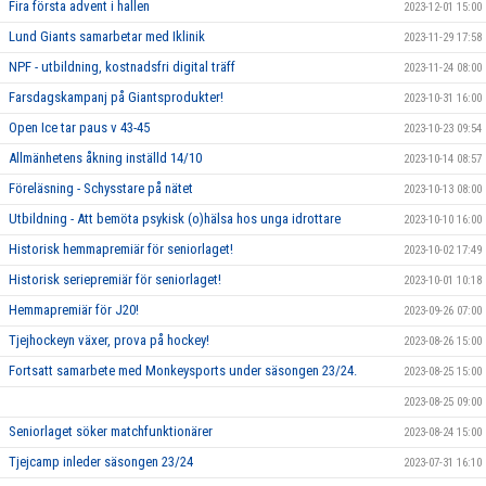
Fira första advent i hallen
2023-12-01 15:00
Lund Giants samarbetar med Iklinik
2023-11-29 17:58
NPF - utbildning, kostnadsfri digital träff
2023-11-24 08:00
Farsdagskampanj på Giantsprodukter!
2023-10-31 16:00
Open Ice tar paus v 43-45
2023-10-23 09:54
Allmänhetens åkning inställd 14/10
2023-10-14 08:57
Föreläsning - Schysstare på nätet
2023-10-13 08:00
Utbildning - Att bemöta psykisk (o)hälsa hos unga idrottare
2023-10-10 16:00
Historisk hemmapremiär för seniorlaget!
2023-10-02 17:49
Historisk seriepremiär för seniorlaget!
2023-10-01 10:18
Hemmapremiär för J20!
2023-09-26 07:00
Tjejhockeyn växer, prova på hockey!
2023-08-26 15:00
Fortsatt samarbete med Monkeysports under säsongen 23/24.
2023-08-25 15:00
2023-08-25 09:00
Seniorlaget söker matchfunktionärer
2023-08-24 15:00
Tjejcamp inleder säsongen 23/24
2023-07-31 16:10