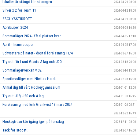
Ishallen är stängd för säsongen
2024-04-29 08:00
Silver x 2 för Team 11
2024-04-12 18:00
#SCHYSSTIDROTT
2024-04-09 08:00
Aprilcupen 2024
2024-04-08 16:30
Sommarläger 2024 - fåtal platser kvar
2024-04-05 17:10
April = hemmacuper
2024-04-05 17:00
Schysstare på nätet - digital föreläsning 11/4
2024-03-27 16:30
Try out för Lund Giants A-lag och J20
2024-03-18 20:00
Sommarlägerveckan v 32
2024-03-14 13:00
Sportlovsläger med Nicklas Hardt
2024-02-08 15:00
Anmäl dig till vårt Hockeygymnasium
2024-01-31 12:00
Try out J18, J20 och A-lag
2024-01-30 16:45
Föreläsning med Erik Grankvist 13 mars 2024
2024-01-26 20:51
2023-12-22 16:49
Hockeytrean kör igång igen på torsdag
2023-12-11 08:00
Tack för stödet!
2023-12-07 16:00