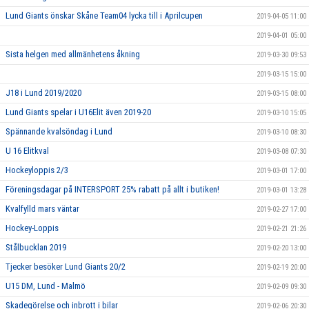
Lund Giants önskar Skåne Team04 lycka till i Aprilcupen
2019-04-05 11:00
2019-04-01 05:00
Sista helgen med allmänhetens åkning
2019-03-30 09:53
2019-03-15 15:00
J18 i Lund 2019/2020
2019-03-15 08:00
Lund Giants spelar i U16Elit även 2019-20
2019-03-10 15:05
Spännande kvalsöndag i Lund
2019-03-10 08:30
U 16 Elitkval
2019-03-08 07:30
Hockeyloppis 2/3
2019-03-01 17:00
Föreningsdagar på INTERSPORT 25% rabatt på allt i butiken!
2019-03-01 13:28
Kvalfylld mars väntar
2019-02-27 17:00
Hockey-Loppis
2019-02-21 21:26
Stålbucklan 2019
2019-02-20 13:00
Tjecker besöker Lund Giants 20/2
2019-02-19 20:00
U15 DM, Lund - Malmö
2019-02-09 09:30
Skadegörelse och inbrott i bilar
2019-02-06 20:30