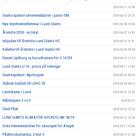
2018-06-11 16:30
Giants-spelare silvermedaljörer i junior-SM
2018-06-10 20:37
Nya styrelsemedlemmar i Lund Giants
2018-06-08 18:00
Årsmöte 2018 - ny lokal
2018-06-07 14:40
Inbjudan till årsmöte Lund Giants HC
2018-05-31 21:41
Kallelse till årsmöte i Lund Giants HC
2018-05-06 09:30
Daniel Lejdborg ny huvudtränare för U 16 Elit
2018-04-27 13:10
Lund Giants U 16 - prova på träningar
2018-04-11 13:45
Giantsspelare i Aprilcupen
2018-04-06 08:30
Skånsk Dubbel till LGHC 05
2018-04-06 08:10
Landskamp i Lund
2018-04-01 23:36
Måndagens 3 vs 3
2018-03-27
Glad Påsk
2018-03-25 23:55
LUND GIANTS KLARA FÖR HOCKEY2:AN 18/19
2018-03-21 22:30
Sista hemmamatchen för säsongen för A-laget
2018-03-17 10:00
Påsklovsturnering, 3 mot 3
2018-03-14 21:00