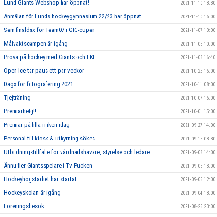
Lund Giants Webshop har öppnat!
2021-11-10 18:30
Anmälan för Lunds hockeygymnasium 22/23 har öppnat
2021-11-10 16:00
Semifinaldax för Team07 i GIC-cupen
2021-11-07 10:00
Målvaktscampen är igång
2021-11-05 10:00
Prova på hockey med Giants och LKF
2021-11-03 16:40
Open Ice tar paus ett par veckor
2021-10-26 16:00
Dags för fotografering 2021
2021-10-11 08:00
Tjejträning
2021-10-07 16:00
Premiärhelg!!
2021-10-01 15:00
Premiär på lilla rinken idag
2021-09-27 14:00
Personal till kiosk & uthyrning sökes
2021-09-15 08:30
Utbildningstillfälle för vårdnadshavare, styrelse och ledare
2021-09-08 14:00
Ännu fler Giantsspelare i Tv-Pucken
2021-09-06 13:00
Hockeyhögstadiet har startat
2021-09-06 12:00
Hockeyskolan är igång
2021-09-04 18:00
Föreningsbesök
2021-08-26 23:00