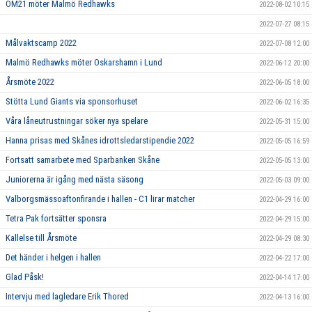
OM21 möter Malmö Redhawks
2022-08-02 10:15
2022-07-27 08:15
Målvaktscamp 2022
2022-07-08 12:00
Malmö Redhawks möter Oskarshamn i Lund
2022-06-12 20:00
Årsmöte 2022
2022-06-05 18:00
Stötta Lund Giants via sponsorhuset
2022-06-02 16:35
Våra låneutrustningar söker nya spelare
2022-05-31 15:00
Hanna prisas med Skånes idrottsledarstipendie 2022
2022-05-05 16:59
Fortsatt samarbete med Sparbanken Skåne
2022-05-05 13:00
Juniorerna är igång med nästa säsong
2022-05-03 09:00
Valborgsmässoaftonfirande i hallen - C1 lirar matcher
2022-04-29 16:00
Tetra Pak fortsätter sponsra
2022-04-29 15:00
Kallelse till Årsmöte
2022-04-29 08:30
Det händer i helgen i hallen
2022-04-22 17:00
Glad Påsk!
2022-04-14 17:00
Intervju med lagledare Erik Thored
2022-04-13 16:00