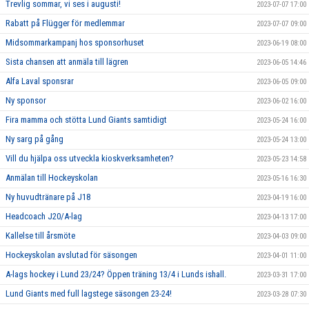
Trevlig sommar, vi ses i augusti!
2023-07-07 17:00
Rabatt på Flügger för medlemmar
2023-07-07 09:00
Midsommarkampanj hos sponsorhuset
2023-06-19 08:00
Sista chansen att anmäla till lägren
2023-06-05 14:46
Alfa Laval sponsrar
2023-06-05 09:00
Ny sponsor
2023-06-02 16:00
Fira mamma och stötta Lund Giants samtidigt
2023-05-24 16:00
Ny sarg på gång
2023-05-24 13:00
Vill du hjälpa oss utveckla kioskverksamheten?
2023-05-23 14:58
Anmälan till Hockeyskolan
2023-05-16 16:30
Ny huvudtränare på J18
2023-04-19 16:00
Headcoach J20/A-lag
2023-04-13 17:00
Kallelse till årsmöte
2023-04-03 09:00
Hockeyskolan avslutad för säsongen
2023-04-01 11:00
A-lags hockey i Lund 23/24? Öppen träning 13/4 i Lunds ishall.
2023-03-31 17:00
Lund Giants med full lagstege säsongen 23-24!
2023-03-28 07:30