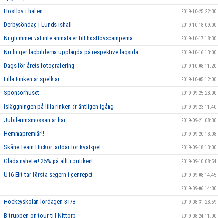
Höstlov i hallen
2019-10-25 22:30
Derbysöndag i Lunds ishall
2019-10-18 09:00
Ni glömmer väl inte anmäla er till höstlovscamperna
2019-10-17 18:30
Nu ligger lagbilderna upplagda på respektive lagsida
2019-10-16 13:00
Dags för årets fotografering
2019-10-08 11:20
Lilla Rinken är spelklar
2019-10-05 12:00
Sponsorhuset
2019-09-25 23:00
Isläggningen på lilla rinken är äntligen igång
2019-09-23 11:40
Jubileumsmössan är här
2019-09-21 08:30
Hemmapremiär!!
2019-09-20 13:08
Skåne Team Flickor laddar för kvalspel
2019-09-18 13:00
Glada nyheter! 25% på allt i butiken!
2019-09-10 08:54
U16 Elit tar första segern i genrepet
2019-09-08 14:45
2019-09-06 14:00
Hockeyskolan lördagen 31/8
2019-08-31 23:59
B-truppen on tour till Nittorp
2019-08-24 11:00