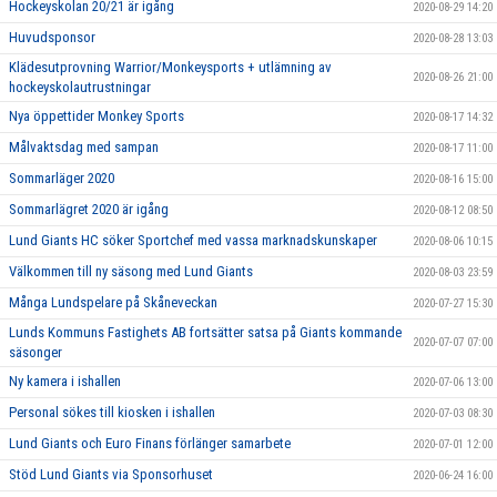
Hockeyskolan 20/21 är igång
2020-08-29 14:20
Huvudsponsor
2020-08-28 13:03
Klädesutprovning Warrior/Monkeysports + utlämning av
2020-08-26 21:00
hockeyskolautrustningar
Nya öppettider Monkey Sports
2020-08-17 14:32
Målvaktsdag med sampan
2020-08-17 11:00
Sommarläger 2020
2020-08-16 15:00
Sommarlägret 2020 är igång
2020-08-12 08:50
Lund Giants HC söker Sportchef med vassa marknadskunskaper
2020-08-06 10:15
Välkommen till ny säsong med Lund Giants
2020-08-03 23:59
Många Lundspelare på Skåneveckan
2020-07-27 15:30
Lunds Kommuns Fastighets AB fortsätter satsa på Giants kommande
2020-07-07 07:00
säsonger
Ny kamera i ishallen
2020-07-06 13:00
Personal sökes till kiosken i ishallen
2020-07-03 08:30
Lund Giants och Euro Finans förlänger samarbete
2020-07-01 12:00
Stöd Lund Giants via Sponsorhuset
2020-06-24 16:00