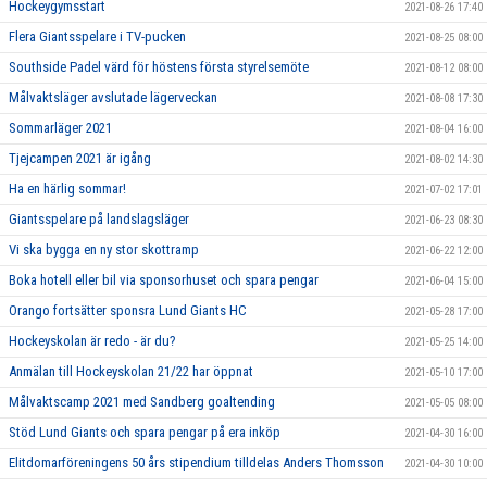
Hockeygymsstart
2021-08-26 17:40
Flera Giantsspelare i TV-pucken
2021-08-25 08:00
Southside Padel värd för höstens första styrelsemöte
2021-08-12 08:00
Målvaktsläger avslutade lägerveckan
2021-08-08 17:30
Sommarläger 2021
2021-08-04 16:00
Tjejcampen 2021 är igång
2021-08-02 14:30
Ha en härlig sommar!
2021-07-02 17:01
Giantsspelare på landslagsläger
2021-06-23 08:30
Vi ska bygga en ny stor skottramp
2021-06-22 12:00
Boka hotell eller bil via sponsorhuset och spara pengar
2021-06-04 15:00
Orango fortsätter sponsra Lund Giants HC
2021-05-28 17:00
Hockeyskolan är redo - är du?
2021-05-25 14:00
Anmälan till Hockeyskolan 21/22 har öppnat
2021-05-10 17:00
Målvaktscamp 2021 med Sandberg goaltending
2021-05-05 08:00
Stöd Lund Giants och spara pengar på era inköp
2021-04-30 16:00
Elitdomarföreningens 50 års stipendium tilldelas Anders Thomsson
2021-04-30 10:00