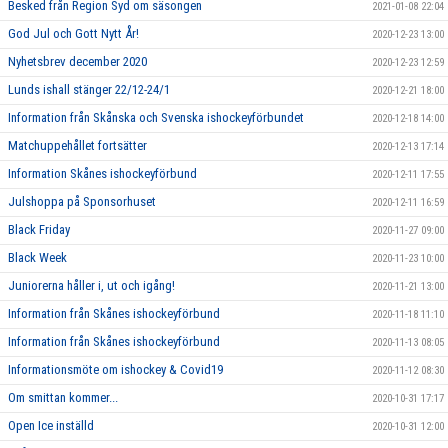
Besked från Region Syd om säsongen
2021-01-08 22:04
God Jul och Gott Nytt År!
2020-12-23 13:00
Nyhetsbrev december 2020
2020-12-23 12:59
Lunds ishall stänger 22/12-24/1
2020-12-21 18:00
Information från Skånska och Svenska ishockeyförbundet
2020-12-18 14:00
Matchuppehållet fortsätter
2020-12-13 17:14
Information Skånes ishockeyförbund
2020-12-11 17:55
Julshoppa på Sponsorhuset
2020-12-11 16:59
Black Friday
2020-11-27 09:00
Black Week
2020-11-23 10:00
Juniorerna håller i, ut och igång!
2020-11-21 13:00
Information från Skånes ishockeyförbund
2020-11-18 11:10
Information från Skånes ishockeyförbund
2020-11-13 08:05
Informationsmöte om ishockey & Covid19
2020-11-12 08:30
Om smittan kommer...
2020-10-31 17:17
Open Ice inställd
2020-10-31 12:00