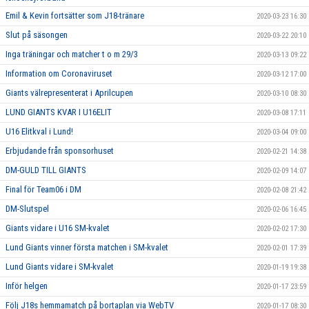
Emil & Kevin fortsätter som J18-tränare
2020-03-23 16:30
Slut på säsongen
2020-03-22 20:10
Inga träningar och matcher t o m 29/3
2020-03-13 09:22
Information om Coronaviruset
2020-03-12 17:00
Giants välrepresenterat i Aprilcupen
2020-03-10 08:30
LUND GIANTS KVAR I U16ELIT
2020-03-08 17:11
U16 Elitkval i Lund!
2020-03-04 09:00
Erbjudande från sponsorhuset
2020-02-21 14:38
DM-GULD TILL GIANTS
2020-02-09 14:07
Final för Team06 i DM
2020-02-08 21:42
DM-Slutspel
2020-02-06 16:45
Giants vidare i U16 SM-kvalet
2020-02-02 17:30
Lund Giants vinner första matchen i SM-kvalet
2020-02-01 17:39
Lund Giants vidare i SM-kvalet
2020-01-19 19:38
Inför helgen
2020-01-17 23:59
Följ J18s hemmamatch på bortaplan via WebTV
2020-01-17 08:30