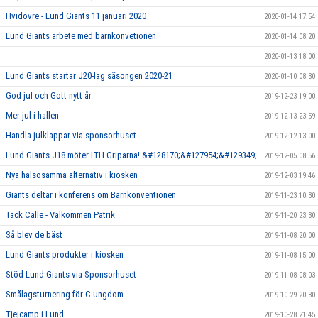
Hvidovre - Lund Giants 11 januari 2020
2020-01-14 17:54
Lund Giants arbete med barnkonvetionen
2020-01-14 08:20
2020-01-13 18:00
Lund Giants startar J20-lag säsongen 2020-21
2020-01-10 08:30
God jul och Gott nytt år
2019-12-23 19:00
Mer jul i hallen
2019-12-13 23:59
Handla julklappar via sponsorhuset
2019-12-12 13:00
Lund Giants J18 möter LTH Griparna! &#128170;&#127954;&#129349;
2019-12-05 08:56
Nya hälsosamma alternativ i kiosken
2019-12-03 19:46
Giants deltar i konferens om Barnkonventionen
2019-11-23 10:30
Tack Calle - Välkommen Patrik
2019-11-20 23:30
Så blev de bäst
2019-11-08 20:00
Lund Giants produkter i kiosken
2019-11-08 15:00
Stöd Lund Giants via Sponsorhuset
2019-11-08 08:03
Smålagsturnering för C-ungdom
2019-10-29 20:30
Tjejcamp i Lund
2019-10-28 21:45