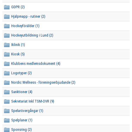
SPONSORER
GDPR (2)
Hjälpmapp - rutiner (2)
MEDLEMSKAP
Hockeyförälder (1)
DOKUMENT/LÄNKAR
Hockeyutbildning i Lund (2)
LÄNKAR
Iklinik (1)
Kiosk (5)
FÖRÄLDRAR
Klubbens medlemsdokument (4)
LUND GIANTS RÖDA TRÅD
Logotyper (2)
Nordic Wellness - föreningserbjudande (2)
KONTAKTA OSS
Sanktioner (4)
BOKNING
Sekretariat Inkl TSM-OVR (9)
Spelarövergångar (1)
Spelplaner (1)
Sponsring (2)