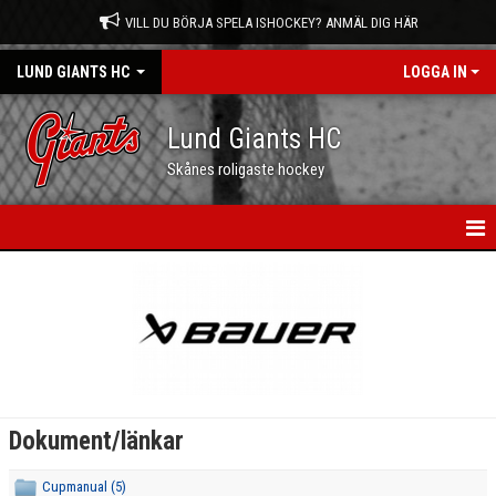
VILL DU BÖRJA SPELA ISHOCKEY? ANMÄL DIG HÄR
LUND GIANTS HC
LOGGA IN
Lund Giants HC
Skånes roligaste hockey
HEM
NYHETER
KALENDER
MATCHER
Dokument/länkar
OM OSS
Cupmanual (5)