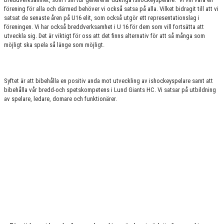
LUND GIANTS RÖDA TRÅD
förening för alla och därmed behöver vi också satsa på alla. Vilket bidragit till att vi
satsat de senaste åren på U16 elit, som också utgör ett representationslag i
KONTAKTA OSS
föreningen. Vi har också breddverksamhet i U 16 för dem som vill fortsätta att
utveckla sig. Det är viktigt för oss att det finns alternativ för att så många som
möjligt ska spela så länge som möjligt.
BOKNING
Syftet är att bibehålla en positiv anda mot utveckling av ishockeyspelare samt att
bibehålla vår bredd-och spetskompetens i Lund Giants HC. Vi satsar på utbildning
av spelare, ledare, domare och funktionärer.