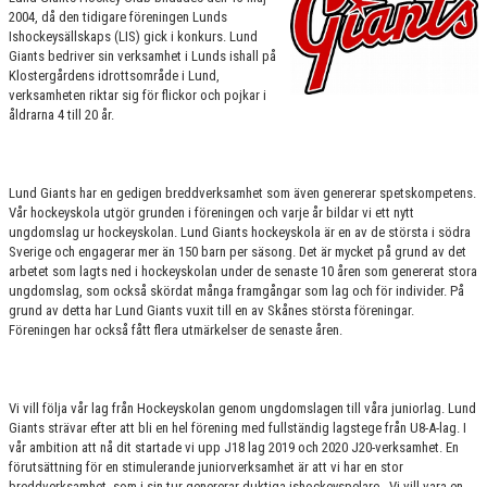
2004, då den tidigare föreningen Lunds
FÖRENINGSINFORMATION
Ishockeysällskaps (LIS) gick i konkurs. Lund
Giants bedriver sin verksamhet i Lunds ishall på
KANSLIET
Klostergårdens idrottsområde i Lund,
verksamheten riktar sig för flickor och pojkar i
STYRELSE
åldrarna 4 till 20 år.
MEDLEMSAVGIFTER
Lund Giants har en gedigen breddverksamhet som även genererar spetskompetens.
POLICY & STADGAR
Vår hockeyskola utgör grunden i föreningen och varje år bildar vi ett nytt
ungdomslag ur hockeyskolan. Lund Giants hockeyskola är en av de största i södra
Sverige och engagerar mer än 150 barn per säsong. Det är mycket på grund av det
FÖRSÄKRINGAR
arbetet som lagts ned i hockeyskolan under de senaste 10 åren som genererat stora
ungdomslag, som också skördat många framgångar som lag och för individer. På
KIOSK
grund av detta har Lund Giants vuxit till en av Skånes största föreningar.
Föreningen har också fått flera utmärkelser de senaste åren.
SPONSORER
MEDLEMSKAP
Vi vill följa vår lag från Hockeyskolan genom ungdomslagen till våra juniorlag. Lund
Giants strävar efter att bli en hel förening med fullständig lagstege från U8-A-lag. I
DOKUMENT/LÄNKAR
vår ambition att nå dit startade vi upp J18 lag 2019 och 2020 J20-verksamhet. En
förutsättning för en stimulerande juniorverksamhet är att vi har en stor
breddverksamhet, som i sin tur genererar duktiga ishockeyspelare. Vi vill vara en