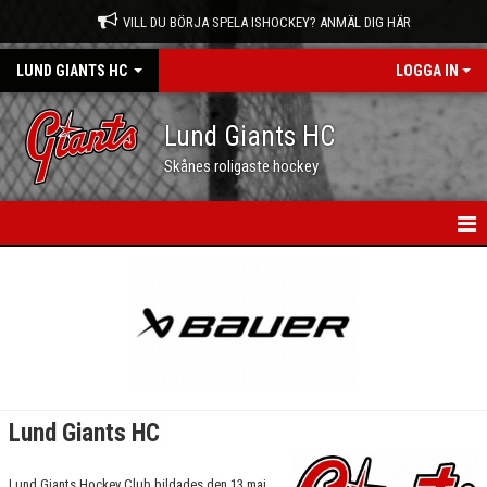
VILL DU BÖRJA SPELA ISHOCKEY? ANMÄL DIG HÄR
LUND GIANTS HC
LOGGA IN
Lund Giants HC
Skånes roligaste hockey
HEM
NYHETER
KALENDER
MATCHER
Lund Giants HC
OM OSS
Lund Giants Hockey Club bildades den 13 maj