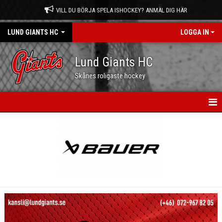
VILL DU BÖRJA SPELA ISHOCKEY? ANMÄL DIG HÄR
LUND GIANTS HC
LOGGA IN
Lund Giants HC
Skånes roligaste hockey
HEM
NYHETER
KALENDER
MATCHER
OM OSS