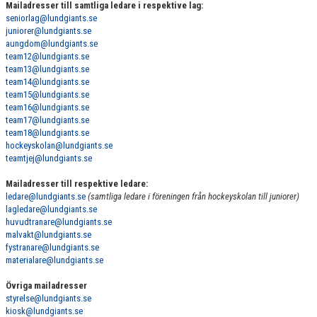
Mailadresser till samtliga ledare i respektive lag:
seniorlag@lundgiants.se
juniorer@lundgiants.se
aungdom@lundgiants.se
team12@lundgiants.se
team13@lundgiants.se
team14@lundgiants.se
team15@lundgiants.se
team16@lundgiants.se
team17@lundgiants.se
team18@lundgiants.se
hockeyskolan@lundgiants.se
teamtjej@lundgiants.se
Mailadresser till respektive ledare:
ledare@lundgiants.se
(samtliga ledare i föreningen från hockeyskolan till juniorer)
lagledare@lundgiants.se
huvudtranare@lundgiants.se
malvakt@lundgiants.se
fystranare@lundgiants.se
materialare@lundgiants.se
Övriga mailadresser
styrelse@lundgiants.se
kiosk@lundgiants.se