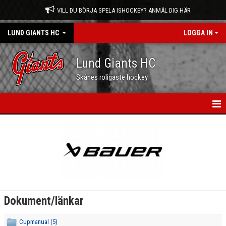
VILL DU BÖRJA SPELA ISHOCKEY? ANMÄL DIG HÄR
LUND GIANTS HC
LOGGA IN
Lund Giants HC
Skånes roligaste hockey
HEM
NYHETER
KALENDER
MATCHER
Dokument/länkar
OM OSS
Cupmanual (5)