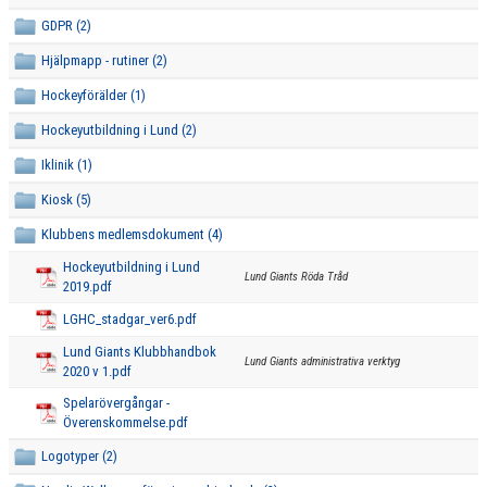
SPONSORER
GDPR (2)
Hjälpmapp - rutiner (2)
MEDLEMSKAP
Hockeyförälder (1)
DOKUMENT/LÄNKAR
Hockeyutbildning i Lund (2)
LÄNKAR
Iklinik (1)
Kiosk (5)
FÖRÄLDRAR
Klubbens medlemsdokument (4)
LUND GIANTS RÖDA TRÅD
Hockeyutbildning i Lund
Lund Giants Röda Tråd
2019.pdf
KONTAKTA OSS
LGHC_stadgar_ver6.pdf
Lund Giants Klubbhandbok
BOKNING
Lund Giants administrativa verktyg
2020 v 1.pdf
Spelarövergångar -
Överenskommelse.pdf
Logotyper (2)