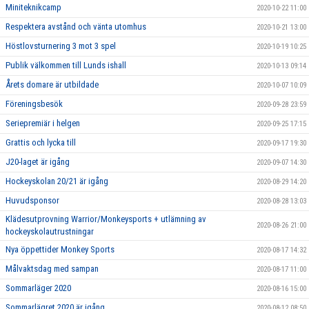
Miniteknikcamp
2020-10-22 11:00
Respektera avstånd och vänta utomhus
2020-10-21 13:00
Höstlovsturnering 3 mot 3 spel
2020-10-19 10:25
Publik välkommen till Lunds ishall
2020-10-13 09:14
Årets domare är utbildade
2020-10-07 10:09
Föreningsbesök
2020-09-28 23:59
Seriepremiär i helgen
2020-09-25 17:15
Grattis och lycka till
2020-09-17 19:30
J20-laget är igång
2020-09-07 14:30
Hockeyskolan 20/21 är igång
2020-08-29 14:20
Huvudsponsor
2020-08-28 13:03
Klädesutprovning Warrior/Monkeysports + utlämning av
2020-08-26 21:00
hockeyskolautrustningar
Nya öppettider Monkey Sports
2020-08-17 14:32
Målvaktsdag med sampan
2020-08-17 11:00
Sommarläger 2020
2020-08-16 15:00
Sommarlägret 2020 är igång
2020-08-12 08:50