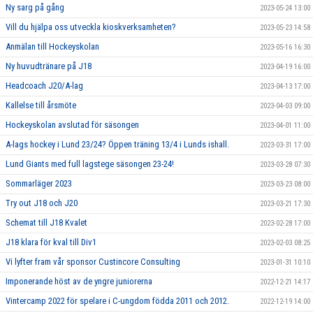
Ny sarg på gång
2023-05-24 13:00
Vill du hjälpa oss utveckla kioskverksamheten?
2023-05-23 14:58
Anmälan till Hockeyskolan
2023-05-16 16:30
Ny huvudtränare på J18
2023-04-19 16:00
Headcoach J20/A-lag
2023-04-13 17:00
Kallelse till årsmöte
2023-04-03 09:00
Hockeyskolan avslutad för säsongen
2023-04-01 11:00
A-lags hockey i Lund 23/24? Öppen träning 13/4 i Lunds ishall.
2023-03-31 17:00
Lund Giants med full lagstege säsongen 23-24!
2023-03-28 07:30
Sommarläger 2023
2023-03-23 08:00
Try out J18 och J20
2023-03-21 17:30
Schemat till J18 Kvalet
2023-02-28 17:00
J18 klara för kval till Div1
2023-02-03 08:25
Vi lyfter fram vår sponsor Custincore Consulting
2023-01-31 10:10
Imponerande höst av de yngre juniorerna
2022-12-21 14:17
Vintercamp 2022 för spelare i C-ungdom födda 2011 och 2012.
2022-12-19 14:00