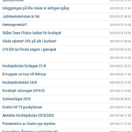
2019-09-25 23:00
Isläggningen på lilla rinken är äntligen igång
2019-09-23 11:40
Jubileumsmössan är här
2019-09-21 08:30
Hemmapremiär!!
2019-09-20 13:08
Skåne Team Flickor laddar för kvalspel
2019-09-18 13:00
Glada nyheter! 25% på allt i butiken!
2019-09-10 08:54
U16 Elit tar första segern i genrepet
2019-09-08 14:45
2019-09-06 14:00
Hockeyskolan lördagen 31/8
2019-08-31 23:59
B-truppen on tour till Nittorp
2019-08-24 11:00
Hockeyskolestart 24/8
2019-08-23 16:30
Kiosknytt säsongen 2019-20
2019-08-12 18:00
Sommarläger 2019
2019-08-08 08:01
Grattis till TV-puckplatsen
2019-08-05 17:00
Anmälan Hockeyskolan 2019/2020
2019-07-08 11:00
Presentation av Giants nya styrelse
2019-06-17 15:00
Dagordning Årsmöte Lund Giants HC