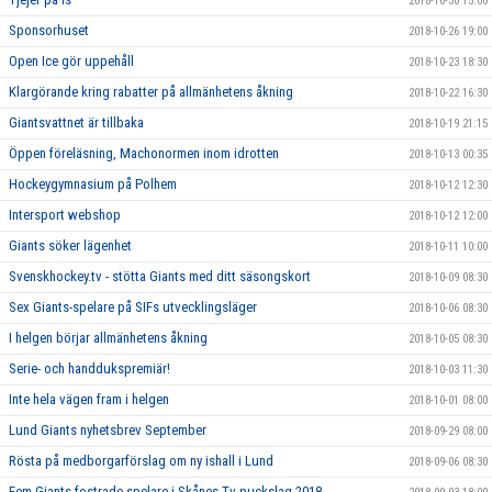
2018-10-30 15:00
Sponsorhuset
2018-10-26 19:00
Open Ice gör uppehåll
2018-10-23 18:30
Klargörande kring rabatter på allmänhetens åkning
2018-10-22 16:30
Giantsvattnet är tillbaka
2018-10-19 21:15
Öppen föreläsning, Machonormen inom idrotten
2018-10-13 00:35
Hockeygymnasium på Polhem
2018-10-12 12:30
Intersport webshop
2018-10-12 12:00
Giants söker lägenhet
2018-10-11 10:00
Svenskhockey.tv - stötta Giants med ditt säsongskort
2018-10-09 08:30
Sex Giants-spelare på SIFs utvecklingsläger
2018-10-06 08:30
I helgen börjar allmänhetens åkning
2018-10-05 08:30
Serie- och handdukspremiär!
2018-10-03 11:30
Inte hela vägen fram i helgen
2018-10-01 08:00
Lund Giants nyhetsbrev September
2018-09-29 08:00
Rösta på medborgarförslag om ny ishall i Lund
2018-09-06 08:30
Fem Giants-fostrade spelare i Skånes Tv-puckslag 2018