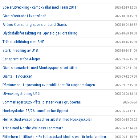
Spelarutveckling - campkvällar med Team 2011
2025-12-19 12:05
Giantsfostrade i kvartsfinal!
2025-10-30 15:39
Allémo Consulting sponsrar Lund Giants
2025-10-24 10:32
Olycksfallsförsäkring via Gjensidige Försäkring
2025-10-20 10:00
Tränarutbildning med SHF
2025-10-16 15:30
Stark inledning av J18!
2025-10-14 11:00
Seriepremiär för A-laget
2025-09-26 15:00
Giants samarbete med Monkeysports fortsätter!
2025-09-22 11:00
Giants i TV-pucken
2025-09-12 09:30
Påminnelse - Utprovning av profilkläder för ungdomslagen
2025-09-02 15:00
Utvecklingsträning U15
2025-08-26 18:43
Sommarläger 2025 - fåtal platser kvar i grupperna
2025-06-24
Hockeyskolan 25/26 - anmälan har öppnat
2025-06-23 17:11
Henrik Gustavsson prisad för arbetet med Hockeyskolan
2025-06-18 08:22
Träna med Nordic Wellness i sommar?
2025-06-17 14:23
Elithelgen är tillbaka – En fullspäckad idrottsfest för hela familjen
2025-06-11 18:09