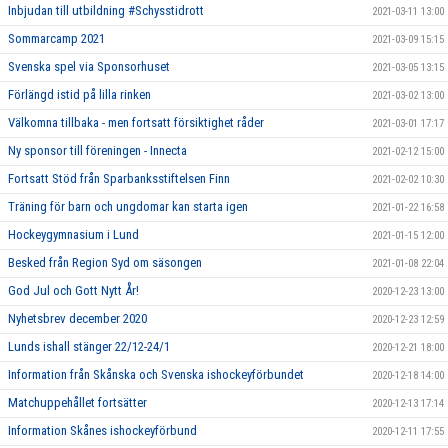
Inbjudan till utbildning #Schysstidrott
2021-03-11 13:00
Sommarcamp 2021
2021-03-09 15:15
Svenska spel via Sponsorhuset
2021-03-05 13:15
Förlängd istid på lilla rinken
2021-03-02 13:00
Välkomna tillbaka - men fortsatt försiktighet råder
2021-03-01 17:17
Ny sponsor till föreningen - Innecta
2021-02-12 15:00
Fortsatt Stöd från Sparbanksstiftelsen Finn
2021-02-02 10:30
Träning för barn och ungdomar kan starta igen
2021-01-22 16:58
Hockeygymnasium i Lund
2021-01-15 12:00
Besked från Region Syd om säsongen
2021-01-08 22:04
God Jul och Gott Nytt År!
2020-12-23 13:00
Nyhetsbrev december 2020
2020-12-23 12:59
Lunds ishall stänger 22/12-24/1
2020-12-21 18:00
Information från Skånska och Svenska ishockeyförbundet
2020-12-18 14:00
Matchuppehållet fortsätter
2020-12-13 17:14
Information Skånes ishockeyförbund
2020-12-11 17:55