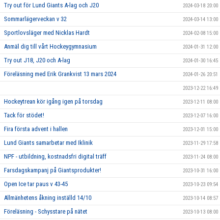
Try out för Lund Giants A-lag och J20
2024-03-18 20:00
Sommarlägerveckan v 32
2024-03-14 13:00
Sportlovsläger med Nicklas Hardt
2024-02-08 15:00
Anmäl dig till vårt Hockeygymnasium
2024-01-31 12:00
Try out J18, J20 och A-lag
2024-01-30 16:45
Föreläsning med Erik Grankvist 13 mars 2024
2024-01-26 20:51
2023-12-22 16:49
Hockeytrean kör igång igen på torsdag
2023-12-11 08:00
Tack för stödet!
2023-12-07 16:00
Fira första advent i hallen
2023-12-01 15:00
Lund Giants samarbetar med Iklinik
2023-11-29 17:58
NPF - utbildning, kostnadsfri digital träff
2023-11-24 08:00
Farsdagskampanj på Giantsprodukter!
2023-10-31 16:00
Open Ice tar paus v 43-45
2023-10-23 09:54
Allmänhetens åkning inställd 14/10
2023-10-14 08:57
Föreläsning - Schysstare på nätet
2023-10-13 08:00