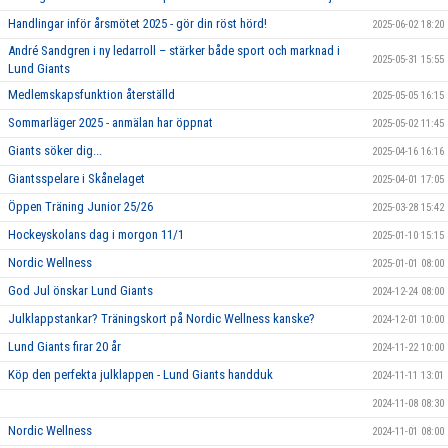
Handlingar inför årsmötet 2025 - gör din röst hörd!
2025-06-02 18:20
André Sandgren i ny ledarroll – stärker både sport och marknad i
2025-05-31 15:55
Lund Giants
Medlemskapsfunktion återställd
2025-05-05 16:15
Sommarläger 2025 - anmälan har öppnat
2025-05-02 11:45
Giants söker dig...
2025-04-16 16:16
Giantsspelare i Skånelaget
2025-04-01 17:05
Öppen Träning Junior 25/26
2025-03-28 15:42
Hockeyskolans dag i morgon 11/1
2025-01-10 15:15
Nordic Wellness
2025-01-01 08:00
God Jul önskar Lund Giants
2024-12-24 08:00
Julklappstankar? Träningskort på Nordic Wellness kanske?
2024-12-01 10:00
Lund Giants firar 20 år
2024-11-22 10:00
Köp den perfekta julklappen - Lund Giants handduk
2024-11-11 13:01
2024-11-08 08:30
Nordic Wellness
2024-11-01 08:00