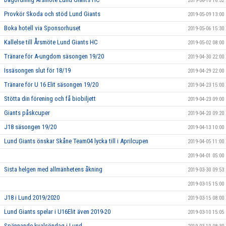
2019-06-10 16:32
Provkör Skoda och stöd Lund Giants
2019-05-09 13:00
Boka hotell via Sponsorhuset
2019-05-06 15:30
Kallelse till Årsmöte Lund Giants HC
2019-05-02 08:00
Tränare för A-ungdom säsongen 19/20
2019-04-30 22:00
Issäsongen slut för 18/19
2019-04-29 22:00
Tränare för U 16 Elit säsongen 19/20
2019-04-23 15:00
Stötta din förening och få biobiljett
2019-04-23 09:00
Giants påskcuper
2019-04-20 09:20
J18 säsongen 19/20
2019-04-13 10:00
Lund Giants önskar Skåne Team04 lycka till i Aprilcupen
2019-04-05 11:00
2019-04-01 05:00
Sista helgen med allmänhetens åkning
2019-03-30 09:53
2019-03-15 15:00
J18 i Lund 2019/2020
2019-03-15 08:00
Lund Giants spelar i U16Elit även 2019-20
2019-03-10 15:05
Spännande kvalsöndag i Lund