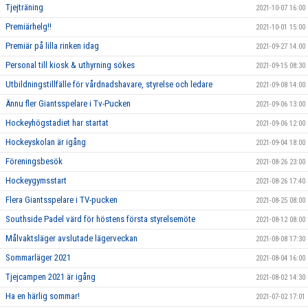
Tjejträning
2021-10-07 16:00
Premiärhelg!!
2021-10-01 15:00
Premiär på lilla rinken idag
2021-09-27 14:00
Personal till kiosk & uthyrning sökes
2021-09-15 08:30
Utbildningstillfälle för vårdnadshavare, styrelse och ledare
2021-09-08 14:00
Ännu fler Giantsspelare i Tv-Pucken
2021-09-06 13:00
Hockeyhögstadiet har startat
2021-09-06 12:00
Hockeyskolan är igång
2021-09-04 18:00
Föreningsbesök
2021-08-26 23:00
Hockeygymsstart
2021-08-26 17:40
Flera Giantsspelare i TV-pucken
2021-08-25 08:00
Southside Padel värd för höstens första styrelsemöte
2021-08-12 08:00
Målvaktsläger avslutade lägerveckan
2021-08-08 17:30
Sommarläger 2021
2021-08-04 16:00
Tjejcampen 2021 är igång
2021-08-02 14:30
Ha en härlig sommar!
2021-07-02 17:01