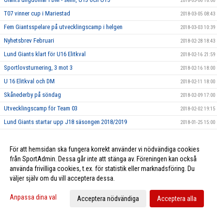
2018-03-06 18:00
T07 vinner cup i Mariestad
2018-03-05 08:43
Fem Giantsspelare på utvecklingscamp i helgen
2018-03-03 10:39
Nyhetsbrev Februari
2018-02-28 18:43
Lund Giants klart för U16 Elitkval
2018-02-16 21:59
Sportlovsturnering, 3 mot 3
2018-02-16 18:00
U 16 Elitkval och DM
2018-02-11 18:00
Skånederby på söndag
2018-02-09 17:00
Utvecklingscamp för Team 03
2018-02-02 19:15
Lund Giants startar upp J18 säsongen 2018/2019
2018-01-25 15:00
Sommarhockeyläger 2018
2018-01-24 15:00
För att hemsidan ska fungera korrekt använder vi nödvändiga cookies
Tjeckiska ishockeyförbundet gästade Lund Giants
2018-01-23 22:00
från SportAdmin. Dessa går inte att stänga av. Föreningen kan också
Föreningsbesök och tränarutbildning
2018-01-11 19:50
använda frivilliga cookies, t.ex. för statistik eller marknadsföring. Du
Hemmamatch 10/1 mot Boro/Vetlanda
2018-01-10 15:00
väljer själv om du vill acceptera dessa.
Idrottsmedicinskt Centrum Malmö - Ny partner till Giants
2018-01-05 08:17
Anpassa dina val
Acceptera nödvändiga
Acceptera alla
Kevin Munge ansluter till Giants
2018-01-03 12:03
God Jul från Lund Giants