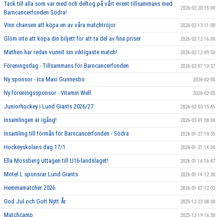
Tack till alla som var med och deltog på vårt event tillsammans med
2026-02-20 15:00
Barncancerfonden Södra!
Vinn chansen att köpa en av våra matchtröjor
2026-02-13 11:00
Glöm inte att köpa din biljett för att ta del av fina priser
2026-02-12 16:00
Matheo har redan vunnit sin viktigaste match!
2026-02-12 09:50
Föreningsdag - Tillsammans för Barncancerfonden
2026-02-07 10:37
Ny sponsor - Ica Maxi Gunnesbo
2026-02-05
Ny föreningssponsor - Vitamin Well
2026-02-05
Juniorhockey i Lund Giants 2026/27
2026-02-03 15:45
Insamlingen är igång!
2026-02-01 08:00
Insamling till förmån för Barncancerfonden - Södra
2026-01-27 10:35
Hockeyskolans dag 17/1
2026-01-21 14:00
Ella Mossberg uttagen till U16-landslaget!
2026-01-16 16:47
Motel L sponsrar Lund Giants
2026-01-14 12:30
Hemmamatcher 2026
2026-01-07 12:02
God Jul och Gott Nytt År
2025-12-23 08:00
Matchcamp
2025-12-19 16:30