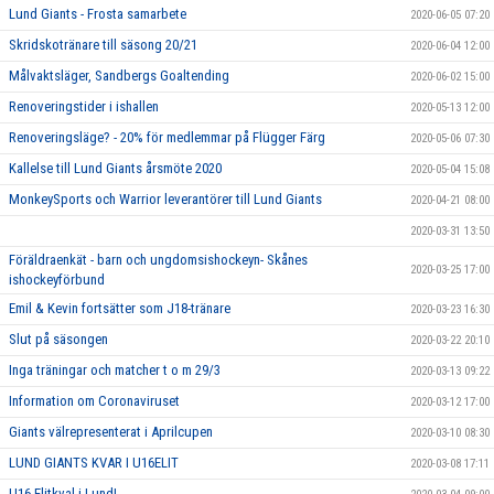
Lund Giants - Frosta samarbete
2020-06-05 07:20
Skridskotränare till säsong 20/21
2020-06-04 12:00
Målvaktsläger, Sandbergs Goaltending
2020-06-02 15:00
Renoveringstider i ishallen
2020-05-13 12:00
Renoveringsläge? - 20% för medlemmar på Flügger Färg
2020-05-06 07:30
Kallelse till Lund Giants årsmöte 2020
2020-05-04 15:08
MonkeySports och Warrior leverantörer till Lund Giants
2020-04-21 08:00
2020-03-31 13:50
Föräldraenkät - barn och ungdomsishockeyn- Skånes
2020-03-25 17:00
ishockeyförbund
Emil & Kevin fortsätter som J18-tränare
2020-03-23 16:30
Slut på säsongen
2020-03-22 20:10
Inga träningar och matcher t o m 29/3
2020-03-13 09:22
Information om Coronaviruset
2020-03-12 17:00
Giants välrepresenterat i Aprilcupen
2020-03-10 08:30
LUND GIANTS KVAR I U16ELIT
2020-03-08 17:11
U16 Elitkval i Lund!