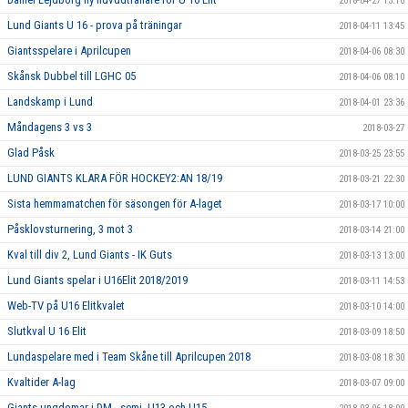
2018-04-27 13:10
Lund Giants U 16 - prova på träningar
2018-04-11 13:45
Giantsspelare i Aprilcupen
2018-04-06 08:30
Skånsk Dubbel till LGHC 05
2018-04-06 08:10
Landskamp i Lund
2018-04-01 23:36
Måndagens 3 vs 3
2018-03-27
Glad Påsk
2018-03-25 23:55
LUND GIANTS KLARA FÖR HOCKEY2:AN 18/19
2018-03-21 22:30
Sista hemmamatchen för säsongen för A-laget
2018-03-17 10:00
Påsklovsturnering, 3 mot 3
2018-03-14 21:00
Kval till div 2, Lund Giants - IK Guts
2018-03-13 13:00
Lund Giants spelar i U16Elit 2018/2019
2018-03-11 14:53
Web-TV på U16 Elitkvalet
2018-03-10 14:00
Slutkval U 16 Elit
2018-03-09 18:50
Lundaspelare med i Team Skåne till Aprilcupen 2018
2018-03-08 18:30
Kvaltider A-lag
2018-03-07 09:00
Giants ungdomar i DM - semi, U13 och U15