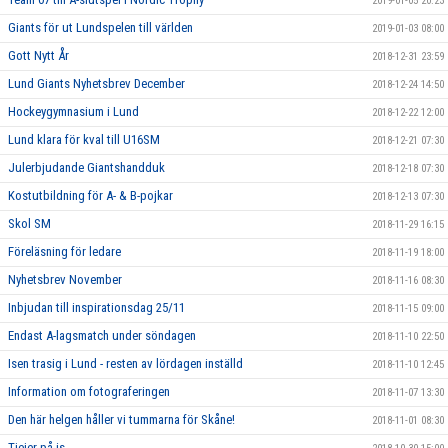
2019-01-05 20:23
Giants för ut Lundspelen till världen
2019-01-03 08:00
Gott Nytt År
2018-12-31 23:59
Lund Giants Nyhetsbrev December
2018-12-24 14:50
Hockeygymnasium i Lund
2018-12-22 12:00
Lund klara för kval till U16SM
2018-12-21 07:30
Julerbjudande Giantshandduk
2018-12-18 07:30
Kostutbildning för A- & B-pojkar
2018-12-13 07:30
Skol SM
2018-11-29 16:15
Föreläsning för ledare
2018-11-19 18:00
Nyhetsbrev November
2018-11-16 08:30
Inbjudan till inspirationsdag 25/11
2018-11-15 09:00
Endast A-lagsmatch under söndagen
2018-11-10 22:50
Isen trasig i Lund - resten av lördagen inställd
2018-11-10 12:45
Information om fotograferingen
2018-11-07 13:30
Den här helgen håller vi tummarna för Skåne!
2018-11-01 08:30
Tjejer på is