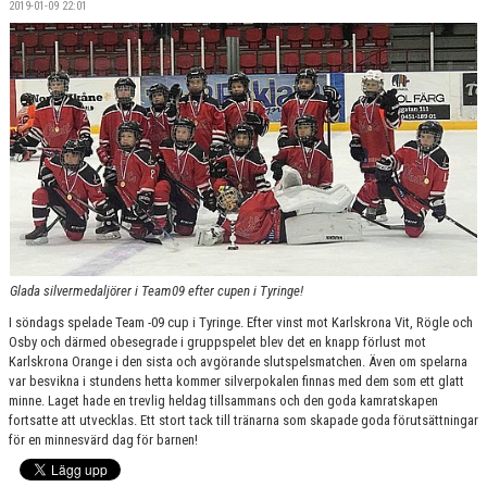
2019-01-09 22:01
SPONSORER
MEDLEMSKAP
DOKUMENT/LÄNKAR
LUND GIANTS RÖDA TRÅD
KONTAKTA OSS
BOKNING
Glada silvermedaljörer i Team09 efter cupen i Tyringe!
I söndags spelade Team -09 cup i Tyringe. Efter vinst mot Karlskrona Vit, Rögle och
Osby och därmed obesegrade i gruppspelet blev det en knapp förlust mot
Karlskrona Orange i den sista och avgörande slutspelsmatchen. Även om spelarna
var besvikna i stundens hetta kommer silverpokalen finnas med dem som ett glatt
minne. Laget hade en trevlig heldag tillsammans och den goda kamratskapen
fortsatte att utvecklas. Ett stort tack till tränarna som skapade goda förutsättningar
för en minnesvärd dag för barnen!