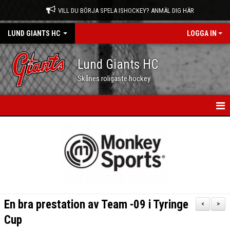
VILL DU BÖRJA SPELA ISHOCKEY? ANMÄL DIG HÄR
LUND GIANTS HC
LOGGA IN
Lund Giants HC
Skånes roligaste hockey
HEM
NYHETER
KALENDER
MATCHER
En bra prestation av Team -09 i Tyringe
<
>
OM OSS
Cup