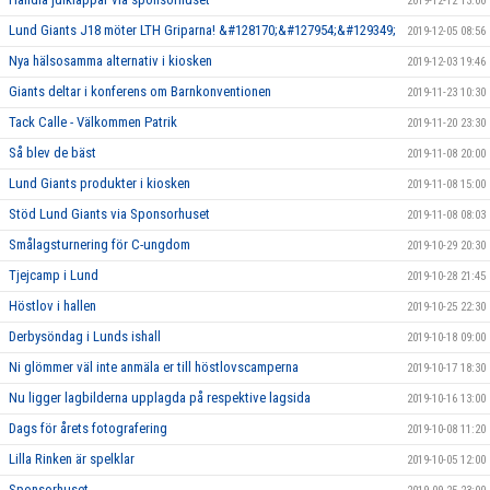
2019-12-12 13:00
Lund Giants J18 möter LTH Griparna! &#128170;&#127954;&#129349;
2019-12-05 08:56
Nya hälsosamma alternativ i kiosken
2019-12-03 19:46
Giants deltar i konferens om Barnkonventionen
2019-11-23 10:30
Tack Calle - Välkommen Patrik
2019-11-20 23:30
Så blev de bäst
2019-11-08 20:00
Lund Giants produkter i kiosken
2019-11-08 15:00
Stöd Lund Giants via Sponsorhuset
2019-11-08 08:03
Smålagsturnering för C-ungdom
2019-10-29 20:30
Tjejcamp i Lund
2019-10-28 21:45
Höstlov i hallen
2019-10-25 22:30
Derbysöndag i Lunds ishall
2019-10-18 09:00
Ni glömmer väl inte anmäla er till höstlovscamperna
2019-10-17 18:30
Nu ligger lagbilderna upplagda på respektive lagsida
2019-10-16 13:00
Dags för årets fotografering
2019-10-08 11:20
Lilla Rinken är spelklar
2019-10-05 12:00
Sponsorhuset