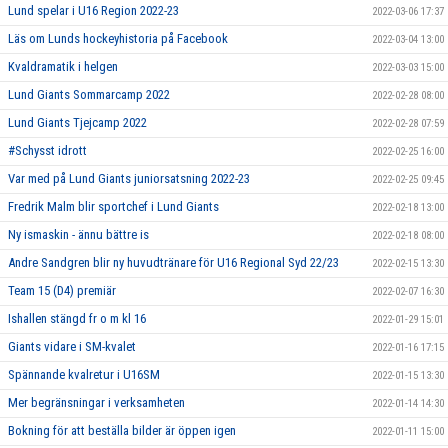
Lund spelar i U16 Region 2022-23
2022-03-06 17:37
Läs om Lunds hockeyhistoria på Facebook
2022-03-04 13:00
Kvaldramatik i helgen
2022-03-03 15:00
Lund Giants Sommarcamp 2022
2022-02-28 08:00
Lund Giants Tjejcamp 2022
2022-02-28 07:59
#Schysst idrott
2022-02-25 16:00
Var med på Lund Giants juniorsatsning 2022-23
2022-02-25 09:45
Fredrik Malm blir sportchef i Lund Giants
2022-02-18 13:00
Ny ismaskin - ännu bättre is
2022-02-18 08:00
Andre Sandgren blir ny huvudtränare för U16 Regional Syd 22/23
2022-02-15 13:30
Team 15 (D4) premiär
2022-02-07 16:30
Ishallen stängd fr o m kl 16
2022-01-29 15:01
Giants vidare i SM-kvalet
2022-01-16 17:15
Spännande kvalretur i U16SM
2022-01-15 13:30
Mer begränsningar i verksamheten
2022-01-14 14:30
Bokning för att beställa bilder är öppen igen
2022-01-11 15:00