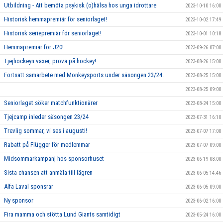
Utbildning - Att bemöta psykisk (o)hälsa hos unga idrottare
2023-10-10 16:00
Historisk hemmapremiär för seniorlaget!
2023-10-02 17:49
Historisk seriepremiär för seniorlaget!
2023-10-01 10:18
Hemmapremiär för J20!
2023-09-26 07:00
Tjejhockeyn växer, prova på hockey!
2023-08-26 15:00
Fortsatt samarbete med Monkeysports under säsongen 23/24.
2023-08-25 15:00
2023-08-25 09:00
Seniorlaget söker matchfunktionärer
2023-08-24 15:00
Tjejcamp inleder säsongen 23/24
2023-07-31 16:10
Trevlig sommar, vi ses i augusti!
2023-07-07 17:00
Rabatt på Flügger för medlemmar
2023-07-07 09:00
Midsommarkampanj hos sponsorhuset
2023-06-19 08:00
Sista chansen att anmäla till lägren
2023-06-05 14:46
Alfa Laval sponsrar
2023-06-05 09:00
Ny sponsor
2023-06-02 16:00
Fira mamma och stötta Lund Giants samtidigt
2023-05-24 16:00