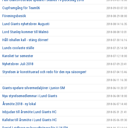
2018-09-03 18:00
Cupframgång för Team06
2018-09-03 07:33
Föreningsbesök
2018-08-29 08:00
Lund Giants nyhetsbrev Augusti
2018-08-14 16:35
Lord Stanley kommer till Malmö
2018-08-08 10:01
Håll ishallen kall - stäng dörren!
2018-07-30 16:16
Lunds coolaste ställe
2018-07-25 14:58
Kansliet tar semester
2018-07-12 18:00
Nyhetsbrev Juli 2018
2018-07-09 23:41
Styrelsen är konstituerad och redo för den nya säsongen!
2018-07-04 15:46
2018-06-11 16:30
Giants-spelare silvermedaljörer i junior-SM
2018-06-10 20:37
Nya styrelsemedlemmar i Lund Giants
2018-06-08 18:00
Årsmöte 2018 - ny lokal
2018-06-07 14:40
Inbjudan till årsmöte Lund Giants HC
2018-05-31 21:41
Kallelse till årsmöte i Lund Giants HC
2018-05-06 09:30
Daniel Lejdborg ny huvudtränare för U 16 Elit