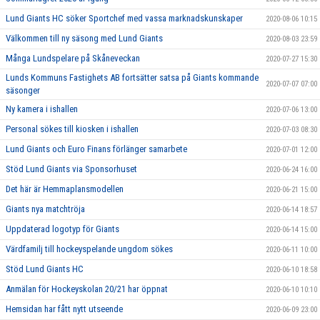
Lund Giants HC söker Sportchef med vassa marknadskunskaper
2020-08-06 10:15
Välkommen till ny säsong med Lund Giants
2020-08-03 23:59
Många Lundspelare på Skåneveckan
2020-07-27 15:30
Lunds Kommuns Fastighets AB fortsätter satsa på Giants kommande
2020-07-07 07:00
säsonger
Ny kamera i ishallen
2020-07-06 13:00
Personal sökes till kiosken i ishallen
2020-07-03 08:30
Lund Giants och Euro Finans förlänger samarbete
2020-07-01 12:00
Stöd Lund Giants via Sponsorhuset
2020-06-24 16:00
Det här är Hemmaplansmodellen
2020-06-21 15:00
Giants nya matchtröja
2020-06-14 18:57
Uppdaterad logotyp för Giants
2020-06-14 15:00
Värdfamilj till hockeyspelande ungdom sökes
2020-06-11 10:00
Stöd Lund Giants HC
2020-06-10 18:58
Anmälan för Hockeyskolan 20/21 har öppnat
2020-06-10 10:10
Hemsidan har fått nytt utseende
2020-06-09 23:00