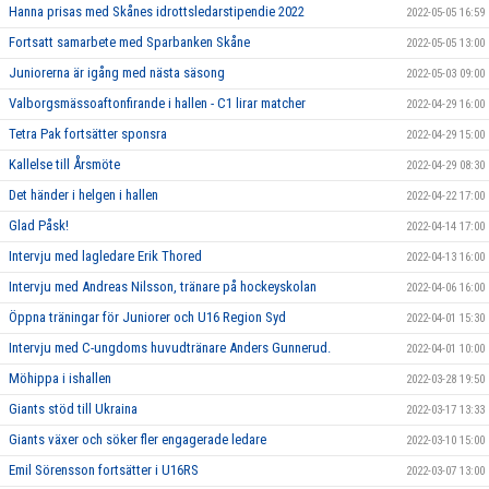
Hanna prisas med Skånes idrottsledarstipendie 2022
2022-05-05 16:59
Fortsatt samarbete med Sparbanken Skåne
2022-05-05 13:00
Juniorerna är igång med nästa säsong
2022-05-03 09:00
Valborgsmässoaftonfirande i hallen - C1 lirar matcher
2022-04-29 16:00
Tetra Pak fortsätter sponsra
2022-04-29 15:00
Kallelse till Årsmöte
2022-04-29 08:30
Det händer i helgen i hallen
2022-04-22 17:00
Glad Påsk!
2022-04-14 17:00
Intervju med lagledare Erik Thored
2022-04-13 16:00
Intervju med Andreas Nilsson, tränare på hockeyskolan
2022-04-06 16:00
Öppna träningar för Juniorer och U16 Region Syd
2022-04-01 15:30
Intervju med C-ungdoms huvudtränare Anders Gunnerud.
2022-04-01 10:00
Möhippa i ishallen
2022-03-28 19:50
Giants stöd till Ukraina
2022-03-17 13:33
Giants växer och söker fler engagerade ledare
2022-03-10 15:00
Emil Sörensson fortsätter i U16RS
2022-03-07 13:00