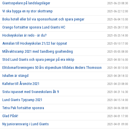
Giantsspelare på landslagsläger
2021-06-23 08:30
Vi ska bygga en ny stor skottramp
2021-06-22 12:00
Boka hotell eller bil via sponsorhuset och spara pengar
2021-06-04 15:00
Orango fortsätter sponsra Lund Giants HC
2021-05-28 17:00
Hockeyskolan är redo - är du?
2021-05-25 14:00
Anmälan till Hockeyskolan 21/22 har öppnat
2021-05-10 17:00
Målvaktscamp 2021 med Sandberg goaltending
2021-05-05 08:00
Stöd Lund Giants och spara pengar på era inköp
2021-04-30 16:00
Elitdomarföreningens 50 års stipendium tilldelas Anders Thomsson
2021-04-30 10:00
Ishallen är stängd
2021-04-28 18:32
Kallelse till Årsmöte 2021
2021-04-23 08:00
Sista ispasset med Svaneskolans åk 9
2021-04-21 16:30
Lund Giants Tjejcamp 2021
2021-04-15 14:00
Tetra Pak fortsätter sponsra
2021-04-06 08:00
Glad Påsk!
2021-04-01 17:00
Ny junioransvarig i Lund Giants
2021-04-01 09:00