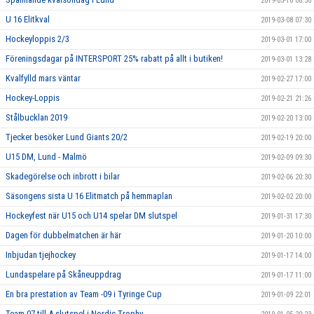
2019-03-10 08:30
U 16 Elitkval
2019-03-08 07:30
Hockeyloppis 2/3
2019-03-01 17:00
Föreningsdagar på INTERSPORT 25% rabatt på allt i butiken!
2019-03-01 13:28
Kvalfylld mars väntar
2019-02-27 17:00
Hockey-Loppis
2019-02-21 21:26
Stålbucklan 2019
2019-02-20 13:00
Tjecker besöker Lund Giants 20/2
2019-02-19 20:00
U15 DM, Lund - Malmö
2019-02-09 09:30
Skadegörelse och inbrott i bilar
2019-02-06 20:30
Säsongens sista U 16 Elitmatch på hemmaplan
2019-02-02 20:00
Hockeyfest när U15 och U14 spelar DM slutspel
2019-01-31 17:30
Dagen för dubbelmatchen är här
2019-01-20 10:00
Inbjudan tjejhockey
2019-01-17 14:00
Lundaspelare på Skåneuppdrag
2019-01-17 11:00
En bra prestation av Team -09 i Tyringe Cup
2019-01-09 22:01
Team 07 till A-slutspel i Nordic Trophy