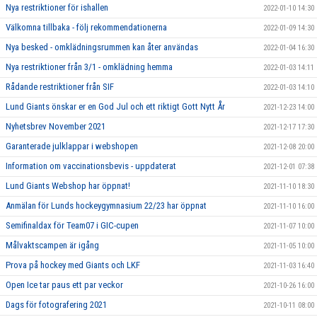
Nya restriktioner för ishallen
2022-01-10 14:30
Välkomna tillbaka - följ rekommendationerna
2022-01-09 14:30
Nya besked - omklädningsrummen kan åter användas
2022-01-04 16:30
Nya restriktioner från 3/1 - omklädning hemma
2022-01-03 14:11
Rådande restriktioner från SIF
2022-01-03 14:10
Lund Giants önskar er en God Jul och ett riktigt Gott Nytt År
2021-12-23 14:00
Nyhetsbrev November 2021
2021-12-17 17:30
Garanterade julklappar i webshopen
2021-12-08 20:00
Information om vaccinationsbevis - uppdaterat
2021-12-01 07:38
Lund Giants Webshop har öppnat!
2021-11-10 18:30
Anmälan för Lunds hockeygymnasium 22/23 har öppnat
2021-11-10 16:00
Semifinaldax för Team07 i GIC-cupen
2021-11-07 10:00
Målvaktscampen är igång
2021-11-05 10:00
Prova på hockey med Giants och LKF
2021-11-03 16:40
Open Ice tar paus ett par veckor
2021-10-26 16:00
Dags för fotografering 2021
2021-10-11 08:00