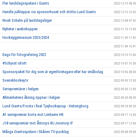
Fler landslagsspelare i Giants
2022-12-19 08:30
Handla julklappar via sponsorhuset och stötta Lund Giants
2022-12-16 16:02
Noah Schalin på landslagsläger
2022-12-08 07:45
Nyheter i webshoppen
2022-11-10 13:00
Hockeygymnasium 2023/2024
2022-11-09 17:45
2022-11-04 16:41
Dags för fotografering 2022
2022-10-10 15:00
#Schysst idrott
2022-10-07 16:30
Sponsorpaket för dig som är egenföretagare eller har småbolag
2022-10-06 08:00
Svenskhockey.tv
2022-09-30 13:30
Seriepremiärer i helgen
2022-09-30 12:00
Allmänhetens åkning öppnar i helgen
2022-09-30 08:30
Lund Giants/Frosta i final Tjejhockeycup - Helsingborg
2022-09-18 00:20
A1 seriepremiär borta mot Limhamn HK
2022-09-17 13:00
J18 seriepremiär mot Åstorps IK/Jonstorp IF
2022-09-17 12:00
Många Giantsspelare i Skånes TV-pucklag
2022-09-08 09:00