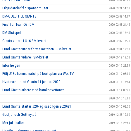
2020-03-04 09:00
Erbjudande från sponsorhuset
2020-02-21 14:38
DM-GULD TILL GIANTS
2020-02-09 14:07
Final för Team06 i DM
2020-02-08 21:42
DM-Slutspel
2020-02-06 16:45
Giants vidare i U16 SM-kvalet
2020-02-02 17:30
Lund Giants vinner första matchen i SM-kvalet
2020-02-01 17:39
Lund Giants vidare i SM-kvalet
2020-01-19 19:38
Inför helgen
2020-01-17 23:59
Följ J18s hemmamatch på bortaplan via WebTV
2020-01-17 08:30
Hvidovre - Lund Giants 11 januari 2020
2020-01-14 17:54
Lund Giants arbete med barnkonvetionen
2020-01-14 08:20
2020-01-13 18:00
Lund Giants startar J20-lag säsongen 2020-21
2020-01-10 08:30
God jul och Gott nytt år
2019-12-23 19:00
Mer jul i hallen
2019-12-13 23:59
Handla julklappar via sponsorhuset