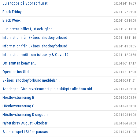
Julshoppa på Sponsorhuset
2020-12-11 16:59
Black Friday
2020-11-27 09:00
Black Week
2020-11-23 10:00
Juniorerna håller i, ut och igång!
2020-11-21 13:00
Information från Skånes ishockeyförbund
2020-11-18 11:10
Information från Skånes ishockeyförbund
2020-11-13 08:05
Informationsmöte om ishockey & Covid19
2020-11-12 08:30
Om smittan kommer...
2020-10-31 17:17
Open Ice inställd
2020-10-31 12:00
Skånes ishockeyförbund meddelar....
2020-10-29 11:31
Ändringar i Giants verksamhet p g a skärpta allmänna råd
2020-10-28 09:00
Höstlovsturnering B
2020-10-28 08:59
Höstlovsturnering C
2020-10-28 08:00
Höstlovsturnering D-ungdom
2020-10-26 14:00
Nyhetsbrev Augusti-Oktober
2020-10-24 20:00
Allt seriespel i Skåne pausas
2020-10-23 11:00