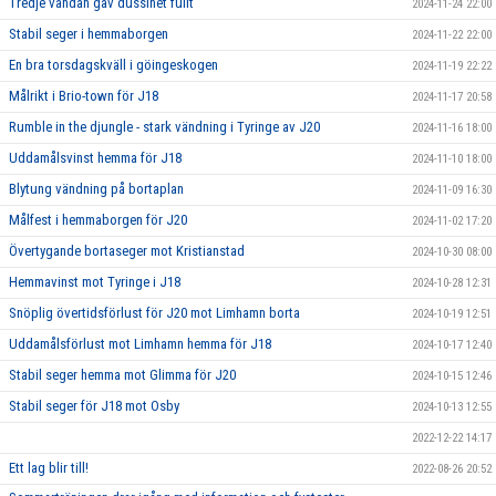
Tredje vändan gav dussinet fullt
2024-11-24 22:00
Stabil seger i hemmaborgen
2024-11-22 22:00
En bra torsdagskväll i göingeskogen
2024-11-19 22:22
Målrikt i Brio-town för J18
2024-11-17 20:58
Rumble in the djungle - stark vändning i Tyringe av J20
2024-11-16 18:00
Uddamålsvinst hemma för J18
2024-11-10 18:00
Blytung vändning på bortaplan
2024-11-09 16:30
Målfest i hemmaborgen för J20
2024-11-02 17:20
Övertygande bortaseger mot Kristianstad
2024-10-30 08:00
Hemmavinst mot Tyringe i J18
2024-10-28 12:31
Snöplig övertidsförlust för J20 mot Limhamn borta
2024-10-19 12:51
Uddamålsförlust mot Limhamn hemma för J18
2024-10-17 12:40
Stabil seger hemma mot Glimma för J20
2024-10-15 12:46
Stabil seger för J18 mot Osby
2024-10-13 12:55
2022-12-22 14:17
Ett lag blir till!
2022-08-26 20:52