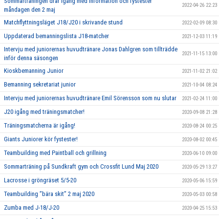
Sommarträningen drar igång med information och fystester
2022-04-26 22:23
måndagen den 2 maj
Matchflyttningsläget J18/J20 i skrivande stund
2022-02-09 08:30
Uppdaterad bemanningslista J18-matcher
2021-12-03 11:19
Intervju med juniorernas huvudtränare Jonas Dahlgren som tillträdde
2021-11-15 13:00
inför denna säsongen
Kioskbemanning Junior
2021-11-02 21:02
Bemanning sekretariat junior
2021-10-04 08:24
Intervju med juniorernas huvudtränare Emil Sörensson som nu slutar
2021-02-24 11:00
J20 igång med träningsmatcher!
2020-09-08 21:28
Träningsmatcherna är igång!
2020-08-24 00:25
Giants Juniorer kör fystester!
2020-08-02 00:45
Teambuilding med Paintball och grillning
2020-06-10 09:00
Sommarträning på Sundkraft gym och Crossfit Lund Maj 2020
2020-05-29 13:27
Lacrosse i gröngräset 5/5-20
2020-05-06 15:59
Teambuilding ”bära skit” 2 maj 2020
2020-05-03 00:58
Zumba med J-18/J-20
2020-04-25 15:53