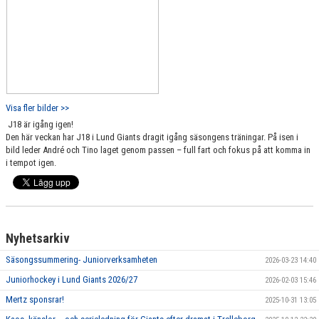
Visa fler bilder >>
J18 är igång igen!
Den här veckan har J18 i Lund Giants dragit igång säsongens träningar. På isen i
bild leder André och Tino laget genom passen – full fart och fokus på att komma in
i tempot igen.
Nyhetsarkiv
Säsongssummering- Juniorverksamheten
2026-03-23 14:40
Juniorhockey i Lund Giants 2026/27
2026-02-03 15:46
Mertz sponsrar!
2025-10-31 13:05