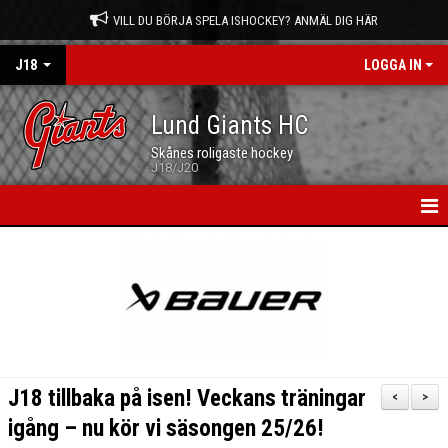
VILL DU BÖRJA SPELA ISHOCKEY? ANMÄL DIG HÄR
J18
LOGGA IN
Lund Giants HC
Skånes roligaste hockey
J18/J20
HEM
NYHETER
KALENDER
TRUPPEN
J18 tillbaka på isen! Veckans träningar
<
>
MATCHER
igång – nu kör vi säsongen 25/26!