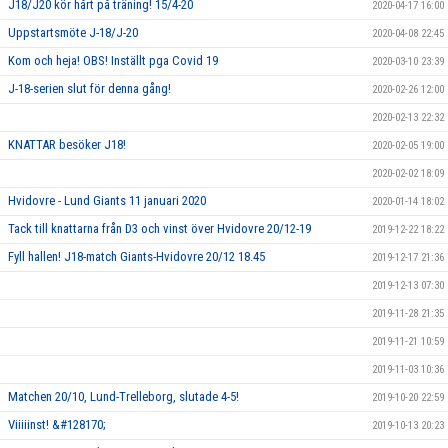
J18/J20 kör hårt på träning! 15/4-20
2020-04-17 16:00
Uppstartsmöte J-18/J-20
2020-04-08 22:45
Kom och heja! OBS! Inställt pga Covid 19
2020-03-10 23:39
J-18-serien slut för denna gång!
2020-02-26 12:00
2020-02-13 22:32
KNATTAR besöker J18!
2020-02-05 19:00
2020-02-02 18:09
Hvidovre - Lund Giants 11 januari 2020
2020-01-14 18:02
Tack till knattarna från D3 och vinst över Hvidovre 20/12-19
2019-12-22 18:22
Fyll hallen! J18-match Giants-Hvidovre 20/12 18.45
2019-12-17 21:36
2019-12-13 07:30
2019-11-28 21:35
2019-11-21 10:59
2019-11-03 10:36
Matchen 20/10, Lund-Trelleborg, slutade 4-5!
2019-10-20 22:59
Viiiiinst! &#128170;
2019-10-13 20:23