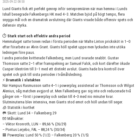
2025-09-22 08:50
BILDGALLERI
Lund Giants fick ett perfekt genrep inför seriepremiären när man hemma i Lunds
Ishall besegrade Falkenbergs HK med 4–3. Matchen bjöd på högt tempo, flera
DOKUMENT
snygga mål och en dramatisk avslutning där Giants visade både offensiv spets och
defensiv styrka.
KONTAKT
⏱️
Stark start och effektiv andra period
Hemmalaget satte tonen redan i första perioden när Malte Linton pricksköt in 1–0
efter förarbete av Alvin Grant. Giants höll spelet uppe men lyckades inte utöka
ledningen före paus.
I andra perioden kvitterade Falkenberg, men Lund svarade snabbt. Gustav
Thomsson satte 2–1 efter framspelning av Samuel Falck, och kort därefter ökade
Casper Ideström till 3–1 med ett distinkt avslut. Giants hade bra kontroll över
spelet och gick till sista perioden i tvåmålsledning.
⚡
Dramatik i slutakten
När Hampus Rasmusson satte 4–1 i powerplay, assisterad av Thomsson och Wilgot
Alenius, såg matchen avgjord ut. Men Falkenberg gav sig inte och reducerade två
gånger om – först i powerplay och sedan till 4–3 med nio minuter kvar.
Slutminuterna blev intensiva, men Giants stod emot och höll undan till seger.
🧊 Statistik i korthet
🥅 Skott: Lund 34 – Falkenberg 29
🧤 Målvakter:
– Viktor Kronroth, LUN – 89,66 % (26/29)
– Pontus Lerjebo, FAL – 88,24 % (30/34)
🟦 Powerplay: Lund 50 % (1/2) – Falkenberg 20 % (1/5)