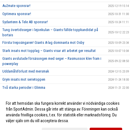
Au2mate sponsrar!
2025-12-19 15:14
Optimera sponsrar!
2025-10-31 11:00
Sydantenn & Tele AB sponsrar!
2025-10-24 11:11
Tung övertidsseger i lejonkulan – Giants fällde toppkandidat på
2025-10-12 22:23
bortais
Första trepoängaren! Giants A-lag dominanta mot Osby
2025-10-09 23:34
Stark insats mot topplag – Giants visar att arbetet ger resultat
2025-10-07 10:04
Giants avslutade försäsongen med seger – Rasmusson klev fram i
2025-09-22 08:50
powerplay
Uddamålsförlust med mersmak
2024-12-15 23:09
Grym insats mot serietoppen
2024-11-24 18:00
Två starka perioder i Glimma
2024-11-21 22:00
Första poängen bärgade!
2024-11-07 23:59
För att hemsidan ska fungera korrekt använder vi nödvändiga cookies
Veterancup 2024
2024-03-28 14:00
från SportAdmin. Dessa går inte att stänga av. Föreningen kan också
använda frivilliga cookies, t.ex. för statistik eller marknadsföring. Du
väljer själv om du vill acceptera dessa.
Cookie-inställningar
Gå till Webbversion