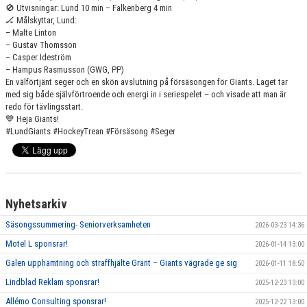
🚫 Utvisningar: Lund 10 min – Falkenberg 4 min
🏒 Målskyttar, Lund:
– Malte Linton
– Gustav Thomsson
– Casper Ideström
– Hampus Rasmusson (GWG, PP)
En välförtjänt seger och en skön avslutning på försäsongen för Giants. Laget tar
med sig både självförtroende och energi in i seriespelet – och visade att man är
redo för tävlingsstart.
💙 Heja Giants!
#LundGiants #HockeyTrean #Försäsong #Seger
Nyhetsarkiv
Säsongssummering- Seniorverksamheten
2026-03-23 14:36
Motel L sponsrar!
2026-01-14 13:00
Galen upphämtning och straffhjälte Grant – Giants vägrade ge sig
2026-01-11 18:50
Lindblad Reklam sponsrar!
2025-12-23 13:00
Allémo Consulting sponsrar!
2025-12-22 13:00