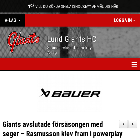
VILL DU BÖRJA SPELA ISHOCKEY? ANMÄL DIG HÄR
A-LAG
LOGGA IN
Lund Giants HC
Skånes roligaste hockey
A-lag
HEM
NYHETER
KALENDER
MATCHER
Giants avslutade försäsongen med
<
>
TRUPPEN
seger – Rasmusson klev fram i powerplay