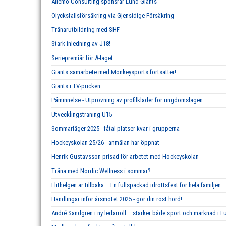
Allémo Consulting sponsrar Lund Giants
Olycksfallsförsäkring via Gjensidige Försäkring
Tränarutbildning med SHF
Stark inledning av J18!
Seriepremiär för A-laget
Giants samarbete med Monkeysports fortsätter!
Giants i TV-pucken
Påminnelse - Utprovning av profilkläder för ungdomslagen
Utvecklingsträning U15
Sommarläger 2025 - fåtal platser kvar i grupperna
Hockeyskolan 25/26 - anmälan har öppnat
Henrik Gustavsson prisad för arbetet med Hockeyskolan
Träna med Nordic Wellness i sommar?
Elithelgen är tillbaka – En fullspäckad idrottsfest för hela familjen
Handlingar inför årsmötet 2025 - gör din röst hörd!
André Sandgren i ny ledarroll – stärker både sport och marknad i L