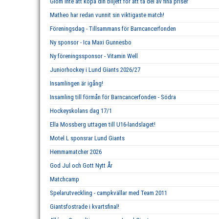
Glöm inte att köpa din biljett för att ta del av fina priser
Matheo har redan vunnit sin viktigaste match!
Föreningsdag - Tillsammans för Barncancerfonden
Ny sponsor - Ica Maxi Gunnesbo
Ny föreningssponsor - Vitamin Well
Juniorhockey i Lund Giants 2026/27
Insamlingen är igång!
Insamling till förmån för Barncancerfonden - Södra
Hockeyskolans dag 17/1
Ella Mossberg uttagen till U16-landslaget!
Motel L sponsrar Lund Giants
Hemmamatcher 2026
God Jul och Gott Nytt År
Matchcamp
Spelarutveckling - campkvällar med Team 2011
Giantsfostrade i kvartsfinal!