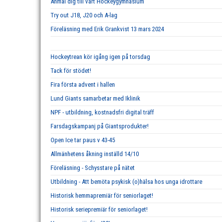
Anmäl dig till vårt Hockeygymnasium
Try out J18, J20 och A-lag
Föreläsning med Erik Grankvist 13 mars 2024
Hockeytrean kör igång igen på torsdag
Tack för stödet!
Fira första advent i hallen
Lund Giants samarbetar med Iklinik
NPF - utbildning, kostnadsfri digital träff
Farsdagskampanj på Giantsprodukter!
Open Ice tar paus v 43-45
Allmänhetens åkning inställd 14/10
Föreläsning - Schysstare på nätet
Utbildning - Att bemöta psykisk (o)hälsa hos unga idrottare
Historisk hemmapremiär för seniorlaget!
Historisk seriepremiär för seniorlaget!