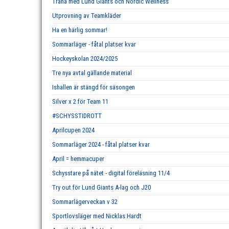
Träna med Lund Giants och Nordic Wellness
Utprovning av Teamkläder
Ha en härlig sommar!
Sommarläger - fåtal platser kvar
Hockeyskolan 2024/2025
Tre nya avtal gällande material
Ishallen är stängd för säsongen
Silver x 2 för Team 11
#SCHYSSTIDROTT
Aprilcupen 2024
Sommarläger 2024 - fåtal platser kvar
April = hemmacuper
Schysstare på nätet - digital föreläsning 11/4
Try out för Lund Giants A-lag och J20
Sommarlägerveckan v 32
Sportlovsläger med Nicklas Hardt