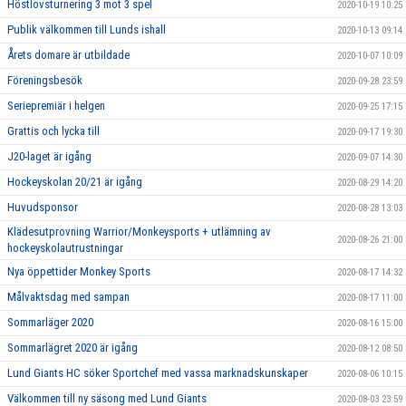
Höstlovsturnering 3 mot 3 spel
2020-10-19 10:25
Publik välkommen till Lunds ishall
2020-10-13 09:14
Årets domare är utbildade
2020-10-07 10:09
Föreningsbesök
2020-09-28 23:59
Seriepremiär i helgen
2020-09-25 17:15
Grattis och lycka till
2020-09-17 19:30
J20-laget är igång
2020-09-07 14:30
Hockeyskolan 20/21 är igång
2020-08-29 14:20
Huvudsponsor
2020-08-28 13:03
Klädesutprovning Warrior/Monkeysports + utlämning av
2020-08-26 21:00
hockeyskolautrustningar
Nya öppettider Monkey Sports
2020-08-17 14:32
Målvaktsdag med sampan
2020-08-17 11:00
Sommarläger 2020
2020-08-16 15:00
Sommarlägret 2020 är igång
2020-08-12 08:50
Lund Giants HC söker Sportchef med vassa marknadskunskaper
2020-08-06 10:15
Välkommen till ny säsong med Lund Giants
2020-08-03 23:59