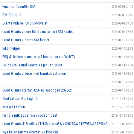
Final för Team06 i DM
2020-02-08 21:42
DM-Slutspel
2020-02-06 16:45
Giants vidare i U16 SM-kvalet
2020-02-02 17:30
Lund Giants vinner första matchen i SM-kvalet
2020-02-01 17:39
Lund Giants vidare i SM-kvalet
2020-01-19 19:38
Inför helgen
2020-01-17 23:59
Följ J18s hemmamatch på bortaplan via WebTV
2020-01-17 08:30
Hvidovre - Lund Giants 11 januari 2020
2020-01-14 17:54
Lund Giants arbete med barnkonvetionen
2020-01-14 08:20
2020-01-13 18:00
Lund Giants startar J20-lag säsongen 2020-21
2020-01-10 08:30
God jul och Gott nytt år
2019-12-23 19:00
Mer jul i hallen
2019-12-13 23:59
Handla julklappar via sponsorhuset
2019-12-12 13:00
Lund Giants J18 möter LTH Griparna! &#128170;&#127954;&#129349;
2019-12-05 08:56
Nya hälsosamma alternativ i kiosken
2019-12-03 19:46