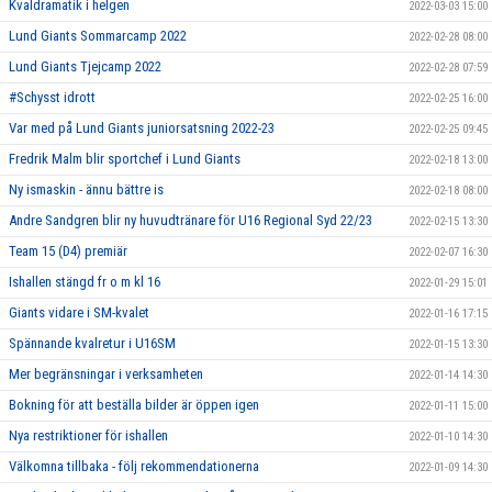
Kvaldramatik i helgen
2022-03-03 15:00
Lund Giants Sommarcamp 2022
2022-02-28 08:00
Lund Giants Tjejcamp 2022
2022-02-28 07:59
#Schysst idrott
2022-02-25 16:00
Var med på Lund Giants juniorsatsning 2022-23
2022-02-25 09:45
Fredrik Malm blir sportchef i Lund Giants
2022-02-18 13:00
Ny ismaskin - ännu bättre is
2022-02-18 08:00
Andre Sandgren blir ny huvudtränare för U16 Regional Syd 22/23
2022-02-15 13:30
Team 15 (D4) premiär
2022-02-07 16:30
Ishallen stängd fr o m kl 16
2022-01-29 15:01
Giants vidare i SM-kvalet
2022-01-16 17:15
Spännande kvalretur i U16SM
2022-01-15 13:30
Mer begränsningar i verksamheten
2022-01-14 14:30
Bokning för att beställa bilder är öppen igen
2022-01-11 15:00
Nya restriktioner för ishallen
2022-01-10 14:30
Välkomna tillbaka - följ rekommendationerna
2022-01-09 14:30