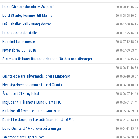
Lund Giants nyhetsbrev Augusti
2018-08-14 16:35
Lord Stanley kommer till Malmö
2018-08-08 10:01
Håll ishallen kall - stäng dörren!
2018-07-30 16:16
Lunds coolaste ställe
2018-07-25 14:58
Kansliet tar semester
2018-07-12 18:00
Nyhetsbrev Juli 2018
2018-07-09 23:41
Styrelsen är konstituerad och redo för den nya säsongen!
2018-07-04 15:46
2018-06-11 16:30
Giants-spelare silvermedaljörer i junior-SM
2018-06-10 20:37
Nya styrelsemedlemmar i Lund Giants
2018-06-08 18:00
Årsmöte 2018 - ny lokal
2018-06-07 14:40
Inbjudan till årsmöte Lund Giants HC
2018-05-31 21:41
Kallelse till årsmöte i Lund Giants HC
2018-05-06 09:30
Daniel Lejdborg ny huvudtränare för U 16 Elit
2018-04-27 13:10
Lund Giants U 16 - prova på träningar
2018-04-11 13:45
Giantsspelare i Aprilcupen
2018-04-06 08:30