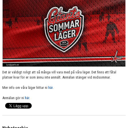
SPONSORER
MEDLEMSKAP
DOKUMENT/LÄNKAR
LUND GIANTS RÖDA TRÅD
KONTAKTA OSS
BOKNING
Det är väldigt roligt att så många vill vara med på våra läger. Det finns ett fåtal
platser kvar för er som ännu inte anmält. Anmälan stänger vid midsommar.
Mer info om våra läger hittar ni
här
.
Anmälan gör ni
här
.