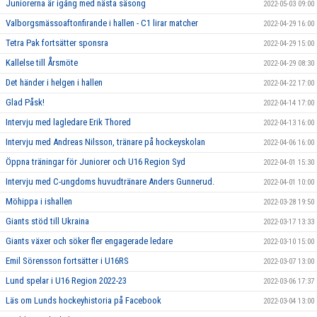
Juniorerna är igång med nästa säsong
2022-05-03 09:00
Valborgsmässoaftonfirande i hallen - C1 lirar matcher
2022-04-29 16:00
Tetra Pak fortsätter sponsra
2022-04-29 15:00
Kallelse till Årsmöte
2022-04-29 08:30
Det händer i helgen i hallen
2022-04-22 17:00
Glad Påsk!
2022-04-14 17:00
Intervju med lagledare Erik Thored
2022-04-13 16:00
Intervju med Andreas Nilsson, tränare på hockeyskolan
2022-04-06 16:00
Öppna träningar för Juniorer och U16 Region Syd
2022-04-01 15:30
Intervju med C-ungdoms huvudtränare Anders Gunnerud.
2022-04-01 10:00
Möhippa i ishallen
2022-03-28 19:50
Giants stöd till Ukraina
2022-03-17 13:33
Giants växer och söker fler engagerade ledare
2022-03-10 15:00
Emil Sörensson fortsätter i U16RS
2022-03-07 13:00
Lund spelar i U16 Region 2022-23
2022-03-06 17:37
Läs om Lunds hockeyhistoria på Facebook
2022-03-04 13:00