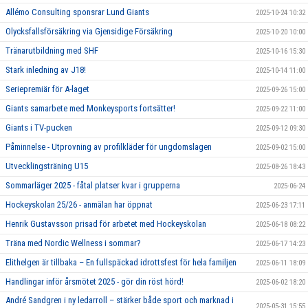
Allémo Consulting sponsrar Lund Giants
2025-10-24 10:32
Olycksfallsförsäkring via Gjensidige Försäkring
2025-10-20 10:00
Tränarutbildning med SHF
2025-10-16 15:30
Stark inledning av J18!
2025-10-14 11:00
Seriepremiär för A-laget
2025-09-26 15:00
Giants samarbete med Monkeysports fortsätter!
2025-09-22 11:00
Giants i TV-pucken
2025-09-12 09:30
Påminnelse - Utprovning av profilkläder för ungdomslagen
2025-09-02 15:00
Utvecklingsträning U15
2025-08-26 18:43
Sommarläger 2025 - fåtal platser kvar i grupperna
2025-06-24
Hockeyskolan 25/26 - anmälan har öppnat
2025-06-23 17:11
Henrik Gustavsson prisad för arbetet med Hockeyskolan
2025-06-18 08:22
Träna med Nordic Wellness i sommar?
2025-06-17 14:23
Elithelgen är tillbaka – En fullspäckad idrottsfest för hela familjen
2025-06-11 18:09
Handlingar inför årsmötet 2025 - gör din röst hörd!
2025-06-02 18:20
André Sandgren i ny ledarroll – stärker både sport och marknad i
2025-05-31 15:55