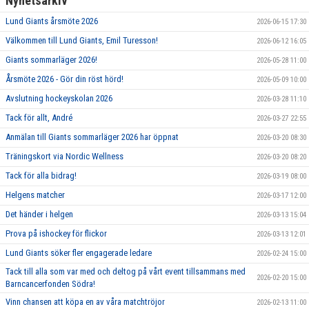
Nyhetsarkiv
Lund Giants årsmöte 2026
2026-06-15 17:30
Välkommen till Lund Giants, Emil Turesson!
2026-06-12 16:05
Giants sommarläger 2026!
2026-05-28 11:00
Årsmöte 2026 - Gör din röst hörd!
2026-05-09 10:00
Avslutning hockeyskolan 2026
2026-03-28 11:10
Tack för allt, André
2026-03-27 22:55
Anmälan till Giants sommarläger 2026 har öppnat
2026-03-20 08:30
Träningskort via Nordic Wellness
2026-03-20 08:20
Tack för alla bidrag!
2026-03-19 08:00
Helgens matcher
2026-03-17 12:00
Det händer i helgen
2026-03-13 15:04
Prova på ishockey för flickor
2026-03-13 12:01
Lund Giants söker fler engagerade ledare
2026-02-24 15:00
Tack till alla som var med och deltog på vårt event tillsammans med
2026-02-20 15:00
Barncancerfonden Södra!
Vinn chansen att köpa en av våra matchtröjor
2026-02-13 11:00