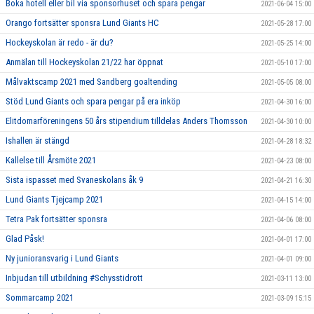
Boka hotell eller bil via sponsorhuset och spara pengar
2021-06-04 15:00
Orango fortsätter sponsra Lund Giants HC
2021-05-28 17:00
Hockeyskolan är redo - är du?
2021-05-25 14:00
Anmälan till Hockeyskolan 21/22 har öppnat
2021-05-10 17:00
Målvaktscamp 2021 med Sandberg goaltending
2021-05-05 08:00
Stöd Lund Giants och spara pengar på era inköp
2021-04-30 16:00
Elitdomarföreningens 50 års stipendium tilldelas Anders Thomsson
2021-04-30 10:00
Ishallen är stängd
2021-04-28 18:32
Kallelse till Årsmöte 2021
2021-04-23 08:00
Sista ispasset med Svaneskolans åk 9
2021-04-21 16:30
Lund Giants Tjejcamp 2021
2021-04-15 14:00
Tetra Pak fortsätter sponsra
2021-04-06 08:00
Glad Påsk!
2021-04-01 17:00
Ny junioransvarig i Lund Giants
2021-04-01 09:00
Inbjudan till utbildning #Schysstidrott
2021-03-11 13:00
Sommarcamp 2021
2021-03-09 15:15