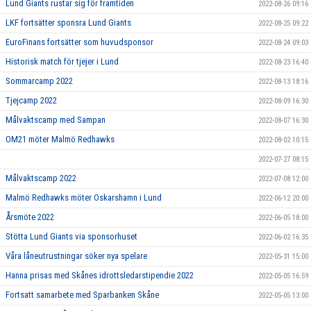
Lund Giants rustar sig för framtiden
2022-08-26 09:16
LKF fortsätter sponsra Lund Giants
2022-08-25 09:22
EuroFinans fortsätter som huvudsponsor
2022-08-24 09:03
Historisk match för tjejer i Lund
2022-08-23 16:40
Sommarcamp 2022
2022-08-13 18:16
Tjejcamp 2022
2022-08-09 16:30
Målvaktscamp med Sampan
2022-08-07 16:30
OM21 möter Malmö Redhawks
2022-08-02 10:15
2022-07-27 08:15
Målvaktscamp 2022
2022-07-08 12:00
Malmö Redhawks möter Oskarshamn i Lund
2022-06-12 20:00
Årsmöte 2022
2022-06-05 18:00
Stötta Lund Giants via sponsorhuset
2022-06-02 16:35
Våra låneutrustningar söker nya spelare
2022-05-31 15:00
Hanna prisas med Skånes idrottsledarstipendie 2022
2022-05-05 16:59
Fortsatt samarbete med Sparbanken Skåne
2022-05-05 13:00