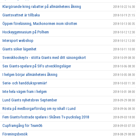
Klargörande kring rabatter på allmänhetens åkning
2018-10-22 16:30
Giantsvattnet är tillbaka
2018-10-19 21:15
Öppen föreläsning, Machonormen inom idrotten
2018-10-13 00:35
Hockeygymnasium på Polhem
2018-10-12 12:30
Intersport webshop
2018-10-12 12:00
Giants söker lägenhet
2018-10-11 10:00
Svenskhockey.tv - stötta Giants med ditt säsongskort
2018-10-09 08:30
Sex Giants-spelare på SIFs utvecklingsläger
2018-10-06 08:30
I helgen börjar allmänhetens åkning
2018-10-05 08:30
Serie- och handdukspremiär!
2018-10-03 11:30
Inte hela vägen fram i helgen
2018-10-01 08:00
Lund Giants nyhetsbrev September
2018-09-29 08:00
Rösta på medborgarförslag om ny ishall i Lund
2018-09-06 08:30
Fem Giants-fostrade spelare i Skånes Tv-puckslag 2018
2018-09-03 18:00
Cupframgång för Team06
2018-09-03 07:33
Föreningsbesök
2018-08-29 08:00