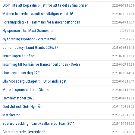
Glöm inte att köpa din biljett för att ta del av fina priser
2026-02-12 16:00
Matheo har redan vunnit sin viktigaste match!
2026-02-12 09:50
Föreningsdag - Tillsammans för Barncancerfonden
2026-02-07 10:37
Ny sponsor - Ica Maxi Gunnesbo
2026-02-05
Ny föreningssponsor - Vitamin Well
2026-02-05
Juniorhockey i Lund Giants 2026/27
2026-02-03 15:45
Insamlingen är igång!
2026-02-01 08:00
Insamling till förmån för Barncancerfonden - Södra
2026-01-27 10:35
Hockeyskolans dag 17/1
2026-01-21 14:00
Ella Mossberg uttagen till U16-landslaget!
2026-01-16 16:47
Motel L sponsrar Lund Giants
2026-01-14 12:30
Hemmamatcher 2026
2026-01-07 12:02
God Jul och Gott Nytt År
2025-12-23 08:00
Matchcamp
2025-12-19 16:30
Spelarutveckling - campkvällar med Team 2011
2025-12-19 12:05
Giantsfostrade i kvartsfinal!
2025-10-30 15:39