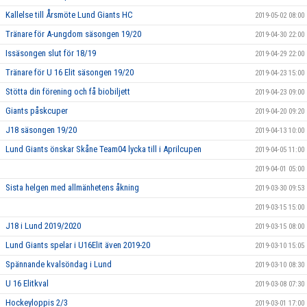
Kallelse till Årsmöte Lund Giants HC
2019-05-02 08:00
Tränare för A-ungdom säsongen 19/20
2019-04-30 22:00
Issäsongen slut för 18/19
2019-04-29 22:00
Tränare för U 16 Elit säsongen 19/20
2019-04-23 15:00
Stötta din förening och få biobiljett
2019-04-23 09:00
Giants påskcuper
2019-04-20 09:20
J18 säsongen 19/20
2019-04-13 10:00
Lund Giants önskar Skåne Team04 lycka till i Aprilcupen
2019-04-05 11:00
2019-04-01 05:00
Sista helgen med allmänhetens åkning
2019-03-30 09:53
2019-03-15 15:00
J18 i Lund 2019/2020
2019-03-15 08:00
Lund Giants spelar i U16Elit även 2019-20
2019-03-10 15:05
Spännande kvalsöndag i Lund
2019-03-10 08:30
U 16 Elitkval
2019-03-08 07:30
Hockeyloppis 2/3
2019-03-01 17:00