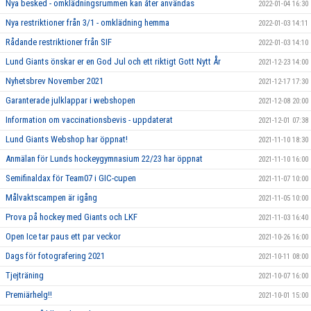
Nya besked - omklädningsrummen kan åter användas
2022-01-04 16:30
Nya restriktioner från 3/1 - omklädning hemma
2022-01-03 14:11
Rådande restriktioner från SIF
2022-01-03 14:10
Lund Giants önskar er en God Jul och ett riktigt Gott Nytt År
2021-12-23 14:00
Nyhetsbrev November 2021
2021-12-17 17:30
Garanterade julklappar i webshopen
2021-12-08 20:00
Information om vaccinationsbevis - uppdaterat
2021-12-01 07:38
Lund Giants Webshop har öppnat!
2021-11-10 18:30
Anmälan för Lunds hockeygymnasium 22/23 har öppnat
2021-11-10 16:00
Semifinaldax för Team07 i GIC-cupen
2021-11-07 10:00
Målvaktscampen är igång
2021-11-05 10:00
Prova på hockey med Giants och LKF
2021-11-03 16:40
Open Ice tar paus ett par veckor
2021-10-26 16:00
Dags för fotografering 2021
2021-10-11 08:00
Tjejträning
2021-10-07 16:00
Premiärhelg!!
2021-10-01 15:00