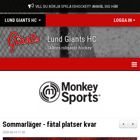
VILL DU BÖRJA SPELA ISHOCKEY? ANMÄL DIG HÄR
LUND GIANTS HC
LOGGA IN
Lund Giants HC
Skånes roligaste hockey
HEM
NYHETER
KALENDER
MATCHER
Sommarläger - fåtal platser kvar
<
>
OM OSS
2024-06-14 11:00