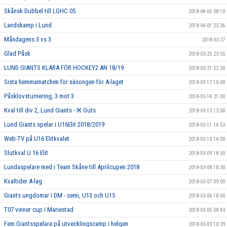
Skånsk Dubbel till LGHC 05
2018-04-06 08:10
Landskamp i Lund
2018-04-01 23:36
Måndagens 3 vs 3
2018-03-27
Glad Påsk
2018-03-25 23:55
LUND GIANTS KLARA FÖR HOCKEY2:AN 18/19
2018-03-21 22:30
Sista hemmamatchen för säsongen för A-laget
2018-03-17 10:00
Påsklovsturnering, 3 mot 3
2018-03-14 21:00
Kval till div 2, Lund Giants - IK Guts
2018-03-13 13:00
Lund Giants spelar i U16Elit 2018/2019
2018-03-11 14:53
Web-TV på U16 Elitkvalet
2018-03-10 14:00
Slutkval U 16 Elit
2018-03-09 18:50
Lundaspelare med i Team Skåne till Aprilcupen 2018
2018-03-08 18:30
Kvaltider A-lag
2018-03-07 09:00
Giants ungdomar i DM - semi, U13 och U15
2018-03-06 18:00
T07 vinner cup i Mariestad
2018-03-05 08:43
Fem Giantsspelare på utvecklingscamp i helgen
2018-03-03 10:39