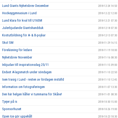
Lund Giants Nyhetsbrev December
2018-12-24 14:50
Hockeygymnasium i Lund
2018-12-22 12:00
Lund klara för kval till U16SM
2018-12-21 07:30
Julerbjudande Giantshandduk
2018-12-18 07:30
Kostutbildning för A- & B-pojkar
2018-12-13 07:30
Skol SM
2018-11-29 16:15
Föreläsning för ledare
2018-11-19 18:00
Nyhetsbrev November
2018-11-16 08:30
Inbjudan till inspirationsdag 25/11
2018-11-15 09:00
Endast A-lagsmatch under söndagen
2018-11-10 22:50
Isen trasig i Lund - resten av lördagen inställd
2018-11-10 12:45
Information om fotograferingen
2018-11-07 13:30
Den här helgen håller vi tummarna för Skåne!
2018-11-01 08:30
Tjejer på is
2018-10-30 15:00
Sponsorhuset
2018-10-26 19:00
Open Ice gör uppehåll
2018-10-23 18:30