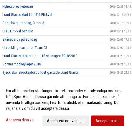
Nyhetsbrev Februari
2018-02-28 18:43
Lund Giants klart för U16 Elitkval
2018-02-16 21:59
Sportlovsturnering, 3 mot 3
2018-02-16 18:00
U 16 Elitkval och DM
2018-02-11 18:00
Skånederby på söndag
2018-02-09 17:00
Utvecklingscamp för Team 03
2018-02-02 19:15
Lund Giants startar upp J18 säsongen 2018/2019
2018-01-25 15:00
Sommarhockeyläger 2018
2018-01-24 15:00
Tjeckiska ishockeyförbundet gästade Lund Giants
2018-01-23 22:00
Föreningsbesök och tränarutbildning
2018-01-11 19:50
Hemmamatch 10/1 mot Boro/Vetlanda
2018-01-10 15:00
För att hemsidan ska fungera korrekt använder vi nödvändiga cookies
från SportAdmin. Dessa går inte att stänga av. Föreningen kan också
Idrottsmedicinskt Centrum Malmö - Ny partner till Giants
2018-01-05 08:17
använda frivilliga cookies, t.ex. för statistik eller marknadsföring. Du
Kevin Munge ansluter till Giants
2018-01-03 12:03
väljer själv om du vill acceptera dessa.
God Jul från Lund Giants
2017-12-22 17:00
Anpassa dina val
Acceptera nödvändiga
Acceptera alla
Nyhetsbrev December
2017-12-22 00:50
U16 Elitkval i Lund på fredag 22/12
2017-12-20 11:00