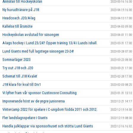
Anmälan till Hockeyskolan
2023-05-16 16:30
Ny huvudtränare på J18
2023-04-19 16:00
Headcoach J20/A-lag
2023-04-13 17:00
Kallelse till årsmöte
2023-04-03 09:00
Hockeyskolan avslutad för säsongen
2023-04-01 11:00
A-lags hockey i Lund 23/24? Öppen träning 13/4 i Lunds ishall.
2023-03-31 17:00
Lund Giants med full lagstege säsongen 23-24!
2023-03-28 07:30
Sommarläger 2023
2023-03-23 08:00
Try out J18 och J20
2023-03-21 17:30
Schemat till J18 Kvalet
2023-02-28 17:00
J18 klara för kval till Div1
2023-02-03 08:25
Vi lyfter fram vår sponsor Custincore Consulting
2023-01-31 10:10
Imponerande höst av de yngre juniorerna
2022-12-21 14:17
Vintercamp 2022 för spelare i C-ungdom födda 2011 och 2012.
2022-12-19 14:00
Fler landslagsspelare i Giants
2022-12-19 08:30
Handla julklappar via sponsorhuset och stötta Lund Giants
2022-12-16 16:02