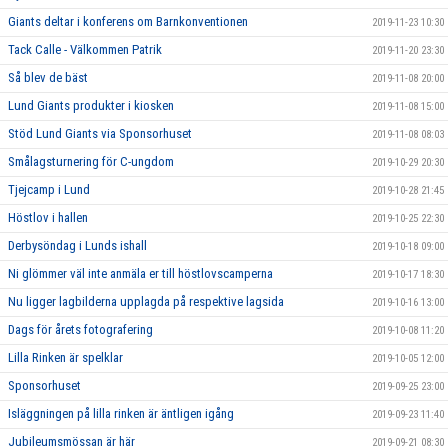
Giants deltar i konferens om Barnkonventionen
2019-11-23 10:30
Tack Calle - Välkommen Patrik
2019-11-20 23:30
Så blev de bäst
2019-11-08 20:00
Lund Giants produkter i kiosken
2019-11-08 15:00
Stöd Lund Giants via Sponsorhuset
2019-11-08 08:03
Smålagsturnering för C-ungdom
2019-10-29 20:30
Tjejcamp i Lund
2019-10-28 21:45
Höstlov i hallen
2019-10-25 22:30
Derbysöndag i Lunds ishall
2019-10-18 09:00
Ni glömmer väl inte anmäla er till höstlovscamperna
2019-10-17 18:30
Nu ligger lagbilderna upplagda på respektive lagsida
2019-10-16 13:00
Dags för årets fotografering
2019-10-08 11:20
Lilla Rinken är spelklar
2019-10-05 12:00
Sponsorhuset
2019-09-25 23:00
Isläggningen på lilla rinken är äntligen igång
2019-09-23 11:40
Jubileumsmössan är här
2019-09-21 08:30