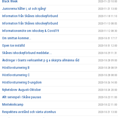
Black Week
2020-11-23 10:00
Juniorerna håller i, ut och igång!
2020-11-21 13:00
Information från Skånes ishockeyförbund
2020-11-18 11:10
Information från Skånes ishockeyförbund
2020-11-13 08:05
Informationsmöte om ishockey & Covid19
2020-11-12 08:30
Om smittan kommer...
2020-10-31 17:17
Open Ice inställd
2020-10-31 12:00
Skånes ishockeyförbund meddelar....
2020-10-29 11:31
Ändringar i Giants verksamhet p g a skärpta allmänna råd
2020-10-28 09:00
Höstlovsturnering B
2020-10-28 08:59
Höstlovsturnering C
2020-10-28 08:00
Höstlovsturnering D-ungdom
2020-10-26 14:00
Nyhetsbrev Augusti-Oktober
2020-10-24 20:00
Allt seriespel i Skåne pausas
2020-10-23 11:00
Miniteknikcamp
2020-10-22 11:00
Respektera avstånd och vänta utomhus
2020-10-21 13:00