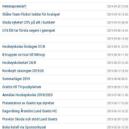
Hemmapremiär!!
2019-09-20 13:08
Skåne Team Flickor laddar för kvalspel
2019-09-18 13:00
Glada nyheter! 25% på allt i butiken!
2019-09-10 08:54
U16 Elit tar första segern i genrepet
2019-09-08 14:45
2019-09-06 14:00
Hockeyskolan lördagen 31/8
2019-08-31 23:59
B-truppen on tour till Nittorp
2019-08-24 11:00
Hockeyskolestart 24/8
2019-08-23 16:30
Kiosknytt säsongen 2019-20
2019-08-12 18:00
Sommarläger 2019
2019-08-08 08:01
Grattis till TV-puckplatsen
2019-08-05 17:00
Anmälan Hockeyskolan 2019/2020
2019-07-08 11:00
Presentation av Giants nya styrelse
2019-06-17 15:00
Dagordning Årsmöte Lund Giants HC
2019-06-10 16:32
Provkör Skoda och stöd Lund Giants
2019-05-09 13:00
Boka hotell via Sponsorhuset
2019-05-06 15:30