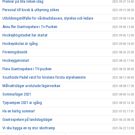
Premiär på lilla rinken idag
2021-09-27 14:00
Personal till kiosk & uthyrning sökes
2021-09-15 08:30
Utbildningstillfälle för vårdnadshavare, styrelse och ledare
2021-09-08 14:00
Ännu fler Giantsspelare i Tv-Pucken
2021-09-06 13:00
Hockeyhögstadiet har startat
2021-09-06 12:00
Hockeyskolan är igång
2021-09-04 18:00
Föreningsbesök
2021-08-26 23:00
Hockeygymsstart
2021-08-26 17:40
Flera Giantsspelare i TV-pucken
2021-08-25 08:00
Southside Padel värd för höstens första styrelsemöte
2021-08-12 08:00
Målvaktsläger avslutade lägerveckan
2021-08-08 17:30
Sommarläger 2021
2021-08-04 16:00
Tjejcampen 2021 är igång
2021-08-02 14:30
Ha en härlig sommar!
2021-07-02 17:01
Giantsspelare på landslagsläger
2021-06-23 08:30
Vi ska bygga en ny stor skottramp
2021-06-22 12:00