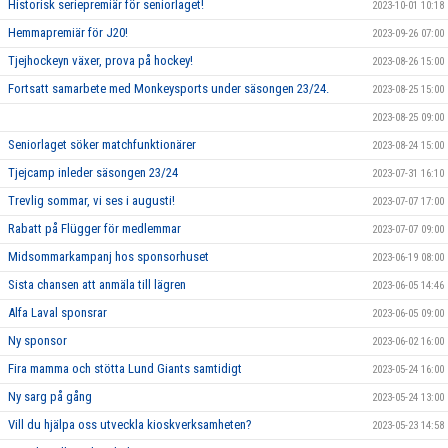
Historisk seriepremiär för seniorlaget!
2023-10-01 10:18
Hemmapremiär för J20!
2023-09-26 07:00
Tjejhockeyn växer, prova på hockey!
2023-08-26 15:00
Fortsatt samarbete med Monkeysports under säsongen 23/24.
2023-08-25 15:00
2023-08-25 09:00
Seniorlaget söker matchfunktionärer
2023-08-24 15:00
Tjejcamp inleder säsongen 23/24
2023-07-31 16:10
Trevlig sommar, vi ses i augusti!
2023-07-07 17:00
Rabatt på Flügger för medlemmar
2023-07-07 09:00
Midsommarkampanj hos sponsorhuset
2023-06-19 08:00
Sista chansen att anmäla till lägren
2023-06-05 14:46
Alfa Laval sponsrar
2023-06-05 09:00
Ny sponsor
2023-06-02 16:00
Fira mamma och stötta Lund Giants samtidigt
2023-05-24 16:00
Ny sarg på gång
2023-05-24 13:00
Vill du hjälpa oss utveckla kioskverksamheten?
2023-05-23 14:58