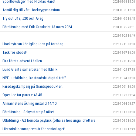
Sportlovsläger med Nicklas Hardt
2024-02-08 15:00
Anmäl dig till vårt Hockeygymnasium
2024-01-31 12:00
Try out J18, J20 och A-lag
2024-01-30 16:45
Föreläsning med Erik Grankvist 13 mars 2024
2024-01-26 20:51
2023-12-22 16:49
Hockeytrean kör igång igen på torsdag
2023-12-11 08:00
Tack för stödet!
2023-12-07 16:00
Fira första advent i hallen
2023-12-01 15:00
Lund Giants samarbetar med Iklinik
2023-11-29 17:58
NPF - utbildning, kostnadsfri digital träff
2023-11-24 08:00
Farsdagskampanj på Giantsprodukter!
2023-10-31 16:00
Open Ice tar paus v 43-45
2023-10-23 09:54
Allmänhetens åkning inställd 14/10
2023-10-14 08:57
Föreläsning - Schysstare på nätet
2023-10-13 08:00
Utbildning - Att bemöta psykisk (o)hälsa hos unga idrottare
2023-10-10 16:00
Historisk hemmapremiär för seniorlaget!
2023-10-02 17:49