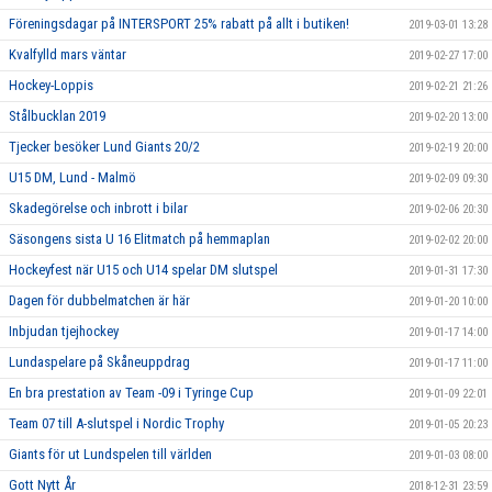
Föreningsdagar på INTERSPORT 25% rabatt på allt i butiken!
2019-03-01 13:28
Kvalfylld mars väntar
2019-02-27 17:00
Hockey-Loppis
2019-02-21 21:26
Stålbucklan 2019
2019-02-20 13:00
Tjecker besöker Lund Giants 20/2
2019-02-19 20:00
U15 DM, Lund - Malmö
2019-02-09 09:30
Skadegörelse och inbrott i bilar
2019-02-06 20:30
Säsongens sista U 16 Elitmatch på hemmaplan
2019-02-02 20:00
Hockeyfest när U15 och U14 spelar DM slutspel
2019-01-31 17:30
Dagen för dubbelmatchen är här
2019-01-20 10:00
Inbjudan tjejhockey
2019-01-17 14:00
Lundaspelare på Skåneuppdrag
2019-01-17 11:00
En bra prestation av Team -09 i Tyringe Cup
2019-01-09 22:01
Team 07 till A-slutspel i Nordic Trophy
2019-01-05 20:23
Giants för ut Lundspelen till världen
2019-01-03 08:00
Gott Nytt År
2018-12-31 23:59