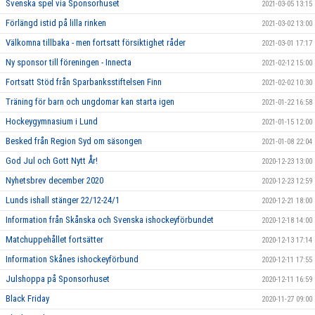
Svenska spel via Sponsorhuset
2021-03-05 13:15
Förlängd istid på lilla rinken
2021-03-02 13:00
Välkomna tillbaka - men fortsatt försiktighet råder
2021-03-01 17:17
Ny sponsor till föreningen - Innecta
2021-02-12 15:00
Fortsatt Stöd från Sparbanksstiftelsen Finn
2021-02-02 10:30
Träning för barn och ungdomar kan starta igen
2021-01-22 16:58
Hockeygymnasium i Lund
2021-01-15 12:00
Besked från Region Syd om säsongen
2021-01-08 22:04
God Jul och Gott Nytt År!
2020-12-23 13:00
Nyhetsbrev december 2020
2020-12-23 12:59
Lunds ishall stänger 22/12-24/1
2020-12-21 18:00
Information från Skånska och Svenska ishockeyförbundet
2020-12-18 14:00
Matchuppehållet fortsätter
2020-12-13 17:14
Information Skånes ishockeyförbund
2020-12-11 17:55
Julshoppa på Sponsorhuset
2020-12-11 16:59
Black Friday
2020-11-27 09:00