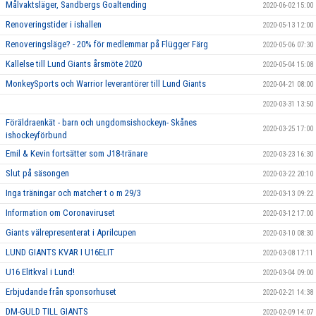
Målvaktsläger, Sandbergs Goaltending
2020-06-02 15:00
Renoveringstider i ishallen
2020-05-13 12:00
Renoveringsläge? - 20% för medlemmar på Flügger Färg
2020-05-06 07:30
Kallelse till Lund Giants årsmöte 2020
2020-05-04 15:08
MonkeySports och Warrior leverantörer till Lund Giants
2020-04-21 08:00
2020-03-31 13:50
Föräldraenkät - barn och ungdomsishockeyn- Skånes
2020-03-25 17:00
ishockeyförbund
Emil & Kevin fortsätter som J18-tränare
2020-03-23 16:30
Slut på säsongen
2020-03-22 20:10
Inga träningar och matcher t o m 29/3
2020-03-13 09:22
Information om Coronaviruset
2020-03-12 17:00
Giants välrepresenterat i Aprilcupen
2020-03-10 08:30
LUND GIANTS KVAR I U16ELIT
2020-03-08 17:11
U16 Elitkval i Lund!
2020-03-04 09:00
Erbjudande från sponsorhuset
2020-02-21 14:38
DM-GULD TILL GIANTS
2020-02-09 14:07