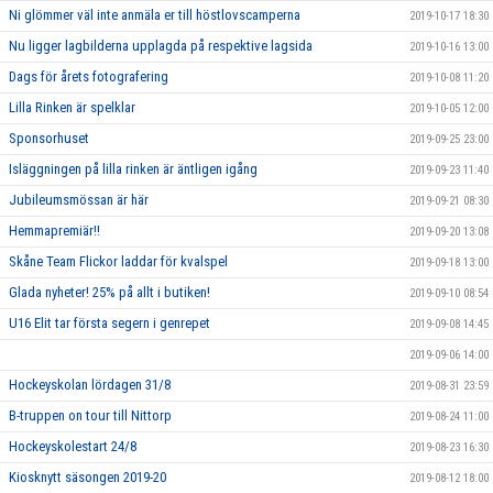
Ni glömmer väl inte anmäla er till höstlovscamperna
2019-10-17 18:30
Nu ligger lagbilderna upplagda på respektive lagsida
2019-10-16 13:00
Dags för årets fotografering
2019-10-08 11:20
Lilla Rinken är spelklar
2019-10-05 12:00
Sponsorhuset
2019-09-25 23:00
Isläggningen på lilla rinken är äntligen igång
2019-09-23 11:40
Jubileumsmössan är här
2019-09-21 08:30
Hemmapremiär!!
2019-09-20 13:08
Skåne Team Flickor laddar för kvalspel
2019-09-18 13:00
Glada nyheter! 25% på allt i butiken!
2019-09-10 08:54
U16 Elit tar första segern i genrepet
2019-09-08 14:45
2019-09-06 14:00
Hockeyskolan lördagen 31/8
2019-08-31 23:59
B-truppen on tour till Nittorp
2019-08-24 11:00
Hockeyskolestart 24/8
2019-08-23 16:30
Kiosknytt säsongen 2019-20
2019-08-12 18:00