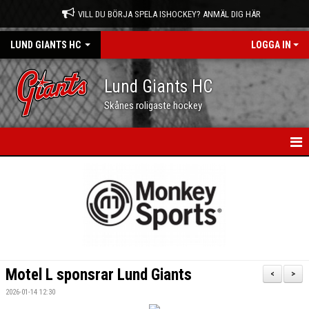
VILL DU BÖRJA SPELA ISHOCKEY? ANMÄL DIG HÄR
LUND GIANTS HC
LOGGA IN
Lund Giants HC
Skånes roligaste hockey
HEM
NYHETER
KALENDER
MATCHER
Motel L sponsrar Lund Giants
<
>
OM OSS
2026-01-14 12:30