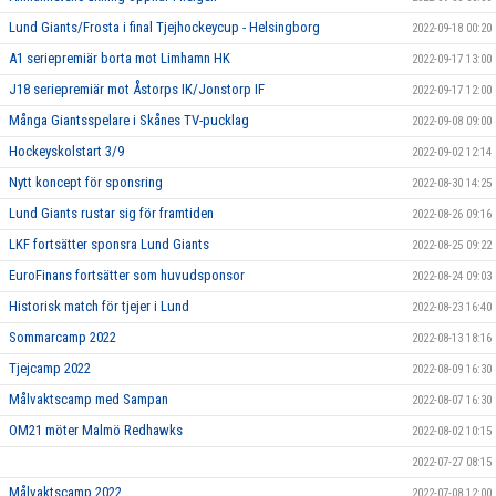
Lund Giants/Frosta i final Tjejhockeycup - Helsingborg
2022-09-18 00:20
A1 seriepremiär borta mot Limhamn HK
2022-09-17 13:00
J18 seriepremiär mot Åstorps IK/Jonstorp IF
2022-09-17 12:00
Många Giantsspelare i Skånes TV-pucklag
2022-09-08 09:00
Hockeyskolstart 3/9
2022-09-02 12:14
Nytt koncept för sponsring
2022-08-30 14:25
Lund Giants rustar sig för framtiden
2022-08-26 09:16
LKF fortsätter sponsra Lund Giants
2022-08-25 09:22
EuroFinans fortsätter som huvudsponsor
2022-08-24 09:03
Historisk match för tjejer i Lund
2022-08-23 16:40
Sommarcamp 2022
2022-08-13 18:16
Tjejcamp 2022
2022-08-09 16:30
Målvaktscamp med Sampan
2022-08-07 16:30
OM21 möter Malmö Redhawks
2022-08-02 10:15
2022-07-27 08:15
Målvaktscamp 2022
2022-07-08 12:00