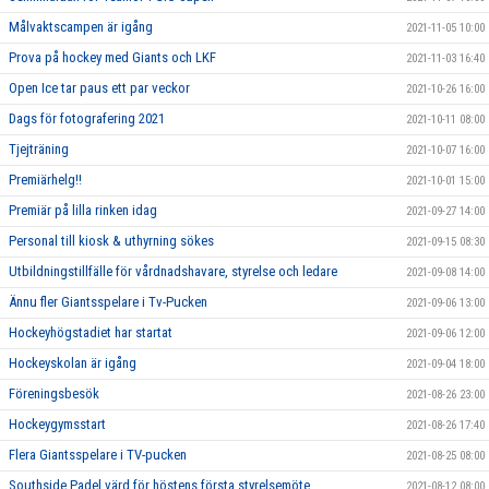
Målvaktscampen är igång
2021-11-05 10:00
Prova på hockey med Giants och LKF
2021-11-03 16:40
Open Ice tar paus ett par veckor
2021-10-26 16:00
Dags för fotografering 2021
2021-10-11 08:00
Tjejträning
2021-10-07 16:00
Premiärhelg!!
2021-10-01 15:00
Premiär på lilla rinken idag
2021-09-27 14:00
Personal till kiosk & uthyrning sökes
2021-09-15 08:30
Utbildningstillfälle för vårdnadshavare, styrelse och ledare
2021-09-08 14:00
Ännu fler Giantsspelare i Tv-Pucken
2021-09-06 13:00
Hockeyhögstadiet har startat
2021-09-06 12:00
Hockeyskolan är igång
2021-09-04 18:00
Föreningsbesök
2021-08-26 23:00
Hockeygymsstart
2021-08-26 17:40
Flera Giantsspelare i TV-pucken
2021-08-25 08:00
Southside Padel värd för höstens första styrelsemöte
2021-08-12 08:00