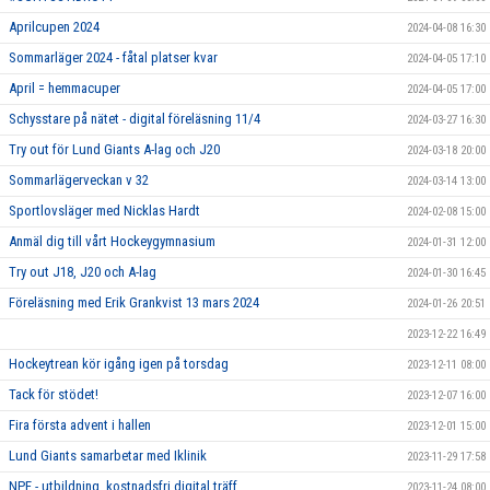
Aprilcupen 2024
2024-04-08 16:30
Sommarläger 2024 - fåtal platser kvar
2024-04-05 17:10
April = hemmacuper
2024-04-05 17:00
Schysstare på nätet - digital föreläsning 11/4
2024-03-27 16:30
Try out för Lund Giants A-lag och J20
2024-03-18 20:00
Sommarlägerveckan v 32
2024-03-14 13:00
Sportlovsläger med Nicklas Hardt
2024-02-08 15:00
Anmäl dig till vårt Hockeygymnasium
2024-01-31 12:00
Try out J18, J20 och A-lag
2024-01-30 16:45
Föreläsning med Erik Grankvist 13 mars 2024
2024-01-26 20:51
2023-12-22 16:49
Hockeytrean kör igång igen på torsdag
2023-12-11 08:00
Tack för stödet!
2023-12-07 16:00
Fira första advent i hallen
2023-12-01 15:00
Lund Giants samarbetar med Iklinik
2023-11-29 17:58
NPF - utbildning, kostnadsfri digital träff
2023-11-24 08:00