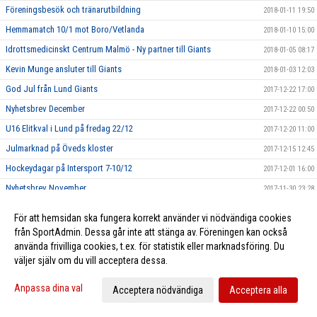
Föreningsbesök och tränarutbildning
2018-01-11 19:50
Hemmamatch 10/1 mot Boro/Vetlanda
2018-01-10 15:00
Idrottsmedicinskt Centrum Malmö - Ny partner till Giants
2018-01-05 08:17
Kevin Munge ansluter till Giants
2018-01-03 12:03
God Jul från Lund Giants
2017-12-22 17:00
Nyhetsbrev December
2017-12-22 00:50
U16 Elitkval i Lund på fredag 22/12
2017-12-20 11:00
Julmarknad på Öveds kloster
2017-12-15 12:45
Hockeydagar på Intersport 7-10/12
2017-12-01 16:00
Nyhetsbrev November
2017-11-30 23:28
ICA Malmborgs fortsätter sponsringssamarbete
2017-11-23 15:00
För att hemsidan ska fungera korrekt använder vi nödvändiga cookies
Lundaspelare i Tv pucken 2017
2017-11-01 16:15
från SportAdmin. Dessa går inte att stänga av. Föreningen kan också
använda frivilliga cookies, t.ex. för statistik eller marknadsföring. Du
Nyhetsbrev Oktober
2017-10-31 21:02
väljer själv om du vill acceptera dessa.
Höstlov i ishallen
2017-10-30 20:00
Giantsvatten i kiosken
Anpassa dina val
2017-10-23 19:58
Acceptera nödvändiga
Acceptera alla
Lund vs Malmö
2017-10-20 22:00