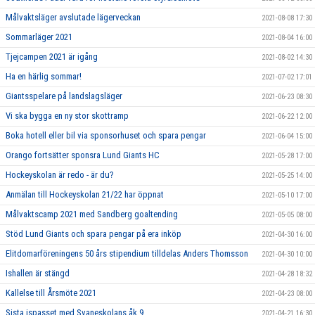
Målvaktsläger avslutade lägerveckan
2021-08-08 17:30
Sommarläger 2021
2021-08-04 16:00
Tjejcampen 2021 är igång
2021-08-02 14:30
Ha en härlig sommar!
2021-07-02 17:01
Giantsspelare på landslagsläger
2021-06-23 08:30
Vi ska bygga en ny stor skottramp
2021-06-22 12:00
Boka hotell eller bil via sponsorhuset och spara pengar
2021-06-04 15:00
Orango fortsätter sponsra Lund Giants HC
2021-05-28 17:00
Hockeyskolan är redo - är du?
2021-05-25 14:00
Anmälan till Hockeyskolan 21/22 har öppnat
2021-05-10 17:00
Målvaktscamp 2021 med Sandberg goaltending
2021-05-05 08:00
Stöd Lund Giants och spara pengar på era inköp
2021-04-30 16:00
Elitdomarföreningens 50 års stipendium tilldelas Anders Thomsson
2021-04-30 10:00
Ishallen är stängd
2021-04-28 18:32
Kallelse till Årsmöte 2021
2021-04-23 08:00
Sista ispasset med Svaneskolans åk 9
2021-04-21 16:30