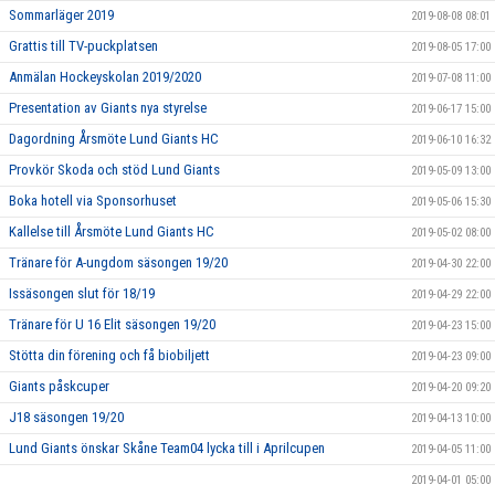
Sommarläger 2019
2019-08-08 08:01
Grattis till TV-puckplatsen
2019-08-05 17:00
Anmälan Hockeyskolan 2019/2020
2019-07-08 11:00
Presentation av Giants nya styrelse
2019-06-17 15:00
Dagordning Årsmöte Lund Giants HC
2019-06-10 16:32
Provkör Skoda och stöd Lund Giants
2019-05-09 13:00
Boka hotell via Sponsorhuset
2019-05-06 15:30
Kallelse till Årsmöte Lund Giants HC
2019-05-02 08:00
Tränare för A-ungdom säsongen 19/20
2019-04-30 22:00
Issäsongen slut för 18/19
2019-04-29 22:00
Tränare för U 16 Elit säsongen 19/20
2019-04-23 15:00
Stötta din förening och få biobiljett
2019-04-23 09:00
Giants påskcuper
2019-04-20 09:20
J18 säsongen 19/20
2019-04-13 10:00
Lund Giants önskar Skåne Team04 lycka till i Aprilcupen
2019-04-05 11:00
2019-04-01 05:00