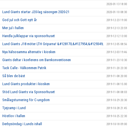
2020-01-13 18:00
Lund Giants startar J20-lag säsongen 2020-21
2020-01-10 08:30
God jul och Gott nytt år
2019-12-23 19:00
Mer jul i hallen
2019-12-13 23:59
Handla julklappar via sponsorhuset
2019-12-12 13:00
Lund Giants J18 möter LTH Griparna! &#128170;&#127954;&#129349;
2019-12-05 08:56
Nya hälsosamma alternativ i kiosken
2019-12-03 19:46
Giants deltar i konferens om Barnkonventionen
2019-11-23 10:30
Tack Calle - Välkommen Patrik
2019-11-20 23:30
Så blev de bäst
2019-11-08 20:00
Lund Giants produkter i kiosken
2019-11-08 15:00
Stöd Lund Giants via Sponsorhuset
2019-11-08 08:03
Smålagsturnering för C-ungdom
2019-10-29 20:30
Tjejcamp i Lund
2019-10-28 21:45
Höstlov i hallen
2019-10-25 22:30
Derbysöndag i Lunds ishall
2019-10-18 09:00