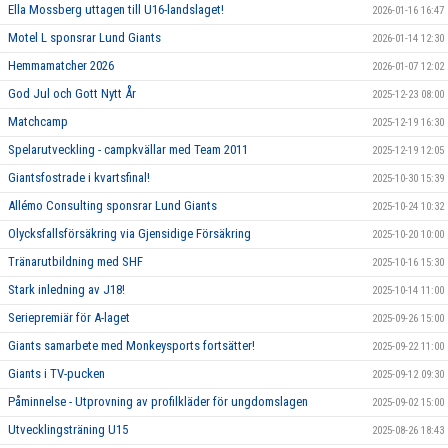
Ella Mossberg uttagen till U16-landslaget!
2026-01-16 16:47
Motel L sponsrar Lund Giants
2026-01-14 12:30
Hemmamatcher 2026
2026-01-07 12:02
God Jul och Gott Nytt År
2025-12-23 08:00
Matchcamp
2025-12-19 16:30
Spelarutveckling - campkvällar med Team 2011
2025-12-19 12:05
Giantsfostrade i kvartsfinal!
2025-10-30 15:39
Allémo Consulting sponsrar Lund Giants
2025-10-24 10:32
Olycksfallsförsäkring via Gjensidige Försäkring
2025-10-20 10:00
Tränarutbildning med SHF
2025-10-16 15:30
Stark inledning av J18!
2025-10-14 11:00
Seriepremiär för A-laget
2025-09-26 15:00
Giants samarbete med Monkeysports fortsätter!
2025-09-22 11:00
Giants i TV-pucken
2025-09-12 09:30
Påminnelse - Utprovning av profilkläder för ungdomslagen
2025-09-02 15:00
Utvecklingsträning U15
2025-08-26 18:43