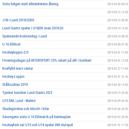
Sista helgen med allmänhetens åkning
2019-03-30 09:53
2019-03-15 15:00
J18 i Lund 2019/2020
2019-03-15 08:00
Lund Giants spelar i U16Elit även 2019-20
2019-03-10 15:05
Spännande kvalsöndag i Lund
2019-03-10 08:30
U 16 Elitkval
2019-03-08 07:30
Hockeyloppis 2/3
2019-03-01 17:00
Föreningsdagar på INTERSPORT 25% rabatt på allt i butiken!
2019-03-01 13:28
Kvalfylld mars väntar
2019-02-27 17:00
Hockey-Loppis
2019-02-21 21:26
Stålbucklan 2019
2019-02-20 13:00
Tjecker besöker Lund Giants 20/2
2019-02-19 20:00
U15 DM, Lund - Malmö
2019-02-09 09:30
Skadegörelse och inbrott i bilar
2019-02-06 20:30
Säsongens sista U 16 Elitmatch på hemmaplan
2019-02-02 20:00
Hockeyfest när U15 och U14 spelar DM slutspel
2019-01-31 17:30