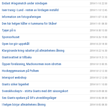
Endast A-lagsmatch under söndagen
2018-11-10 22:50
Isen trasig i Lund - resten av lördagen inställd
2018-11-10 12:45
Information om fotograferingen
2018-11-07 13:30
Den här helgen håller vi tummarna för Skåne!
2018-11-01 08:30
Tjejer på is
2018-10-30 15:00
Sponsorhuset
2018-10-26 19:00
Open Ice gör uppehåll
2018-10-23 18:30
Klargörande kring rabatter på allmänhetens åkning
2018-10-22 16:30
Giantsvattnet är tillbaka
2018-10-19 21:15
Öppen föreläsning, Machonormen inom idrotten
2018-10-13 00:35
Hockeygymnasium på Polhem
2018-10-12 12:30
Intersport webshop
2018-10-12 12:00
Giants söker lägenhet
2018-10-11 10:00
Svenskhockey.tv - stötta Giants med ditt säsongskort
2018-10-09 08:30
Sex Giants-spelare på SIFs utvecklingsläger
2018-10-06 08:30
I helgen börjar allmänhetens åkning
2018-10-05 08:30