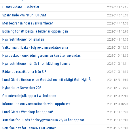
Giants vidare i SM-kvalet
2022-01-16 17:15
Spännande kvalretur i U16SM
2022-01-15 13:30
Mer begränsningar i verksamheten
2022-01-14 14:30
Bokning för att beställa bilder är öppen igen
2022-01-11 15:00
Nya restriktioner för ishallen
2022-01-10 14:30
Välkomna tillbaka - följ rekommendationerna
2022-01-09 14:30
Nya besked - omklädningsrummen kan åter användas
2022-01-04 16:30
Nya restriktioner från 3/1 - omklädning hemma
2022-01-03 14:11
Rådande restriktioner från SIF
2022-01-03 14:10
Lund Giants önskar er en God Jul och ett riktigt Gott Nytt År
2021-12-23 14:00
Nyhetsbrev November 2021
2021-12-17 17:30
Garanterade julklappar i webshopen
2021-12-08 20:00
Information om vaccinationsbevis - uppdaterat
2021-12-01 07:38
Lund Giants Webshop har öppnat!
2021-11-10 18:30
Anmälan för Lunds hockeygymnasium 22/23 har öppnat
2021-11-10 16:00
Semifinaldax för Team07 i GIC-cupen
2021-11-07 10:00