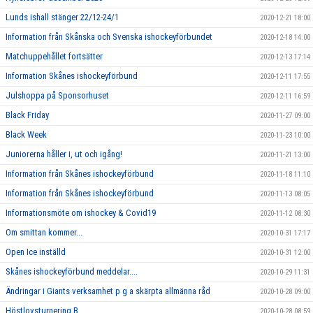
Lunds ishall stänger 22/12-24/1
2020-12-21 18:00
Information från Skånska och Svenska ishockeyförbundet
2020-12-18 14:00
Matchuppehållet fortsätter
2020-12-13 17:14
Information Skånes ishockeyförbund
2020-12-11 17:55
Julshoppa på Sponsorhuset
2020-12-11 16:59
Black Friday
2020-11-27 09:00
Black Week
2020-11-23 10:00
Juniorerna håller i, ut och igång!
2020-11-21 13:00
Information från Skånes ishockeyförbund
2020-11-18 11:10
Information från Skånes ishockeyförbund
2020-11-13 08:05
Informationsmöte om ishockey & Covid19
2020-11-12 08:30
Om smittan kommer...
2020-10-31 17:17
Open Ice inställd
2020-10-31 12:00
Skånes ishockeyförbund meddelar....
2020-10-29 11:31
Ändringar i Giants verksamhet p g a skärpta allmänna råd
2020-10-28 09:00
Höstlovsturnering B
2020-10-28 08:59