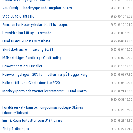
Värdfamilj till hockeyspelande ungdom sökes
2020-06-11 10:00
Stöd Lund Giants HC
2020-06-10 18:58
Anmälan för Hockeyskolan 20/21 har öppnat
2020-06-10 10:10
Hemsidan har fått nytt utseende
2020-06-09 23:00
Lund Giants - Frosta samarbete
2020-06-05 07:20
Skridskotränare till säsong 20/21
2020-06-04 12:00
Målvaktsläger, Sandbergs Goaltending
2020-06-02 15:00
Renoveringstider i ishallen
2020-05-13 12:00
Renoveringsläge? - 20% för medlemmar på Flügger Färg
2020-05-06 07:30
Kallelse till Lund Giants årsmöte 2020
2020-05-04 15:08
MonkeySports och Warrior leverantörer till Lund Giants
2020-04-21 08:00
2020-03-31 13:50
Föräldraenkät - barn och ungdomsishockeyn- Skånes
2020-03-25 17:00
ishockeyförbund
Emil & Kevin fortsätter som J18-tränare
2020-03-23 16:30
Slut på säsongen
2020-03-22 20:10