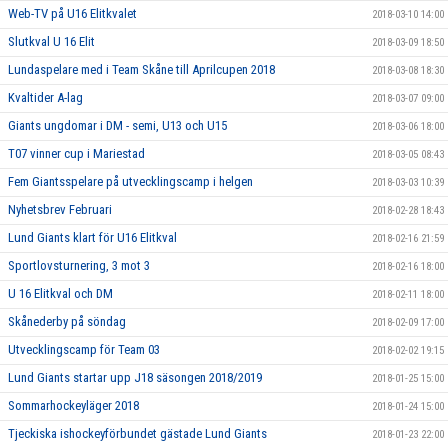
Web-TV på U16 Elitkvalet
2018-03-10 14:00
Slutkval U 16 Elit
2018-03-09 18:50
Lundaspelare med i Team Skåne till Aprilcupen 2018
2018-03-08 18:30
Kvaltider A-lag
2018-03-07 09:00
Giants ungdomar i DM - semi, U13 och U15
2018-03-06 18:00
T07 vinner cup i Mariestad
2018-03-05 08:43
Fem Giantsspelare på utvecklingscamp i helgen
2018-03-03 10:39
Nyhetsbrev Februari
2018-02-28 18:43
Lund Giants klart för U16 Elitkval
2018-02-16 21:59
Sportlovsturnering, 3 mot 3
2018-02-16 18:00
U 16 Elitkval och DM
2018-02-11 18:00
Skånederby på söndag
2018-02-09 17:00
Utvecklingscamp för Team 03
2018-02-02 19:15
Lund Giants startar upp J18 säsongen 2018/2019
2018-01-25 15:00
Sommarhockeyläger 2018
2018-01-24 15:00
Tjeckiska ishockeyförbundet gästade Lund Giants
2018-01-23 22:00