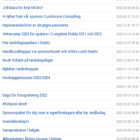
J18 klara för kval till Div1
2023-02-03 08:25
Vi lyfter fram vår sponsor Custincore Consulting
2023-01-31 10:10
Imponerande höst av de yngre juniorerna
2022-12-21 14:17
Vintercamp 2022 för spelare i C-ungdom födda 2011 och 2012.
2022-12-19 14:00
Fler landslagsspelare i Giants
2022-12-19 08:30
Handla julklappar via sponsorhuset och stötta Lund Giants
2022-12-16 16:02
Noah Schalin på landslagsläger
2022-12-08 07:45
Nyheter i webshoppen
2022-11-10 13:00
Hockeygymnasium 2023/2024
2022-11-09 17:45
2022-11-04 16:41
Dags för fotografering 2022
2022-10-10 15:00
#Schysst idrott
2022-10-07 16:30
Sponsorpaket för dig som är egenföretagare eller har småbolag
2022-10-06 08:00
Svenskhockey.tv
2022-09-30 13:30
Seriepremiärer i helgen
2022-09-30 12:00
Allmänhetens åkning öppnar i helgen
2022-09-30 08:30