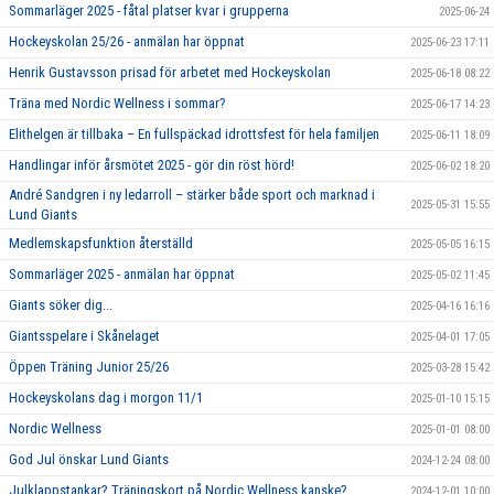
Sommarläger 2025 - fåtal platser kvar i grupperna
2025-06-24
Hockeyskolan 25/26 - anmälan har öppnat
2025-06-23 17:11
Henrik Gustavsson prisad för arbetet med Hockeyskolan
2025-06-18 08:22
Träna med Nordic Wellness i sommar?
2025-06-17 14:23
Elithelgen är tillbaka – En fullspäckad idrottsfest för hela familjen
2025-06-11 18:09
Handlingar inför årsmötet 2025 - gör din röst hörd!
2025-06-02 18:20
André Sandgren i ny ledarroll – stärker både sport och marknad i
2025-05-31 15:55
Lund Giants
Medlemskapsfunktion återställd
2025-05-05 16:15
Sommarläger 2025 - anmälan har öppnat
2025-05-02 11:45
Giants söker dig...
2025-04-16 16:16
Giantsspelare i Skånelaget
2025-04-01 17:05
Öppen Träning Junior 25/26
2025-03-28 15:42
Hockeyskolans dag i morgon 11/1
2025-01-10 15:15
Nordic Wellness
2025-01-01 08:00
God Jul önskar Lund Giants
2024-12-24 08:00
Julklappstankar? Träningskort på Nordic Wellness kanske?
2024-12-01 10:00