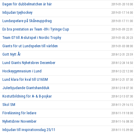
Dagen för dubbelmatchen är här
2019-01-20 10:00
Inbjudan tjejhockey
2019-01-17 14:00
Lundaspelare på Skåneuppdrag
2019-01-17 11:00
En bra prestation av Team -09 i Tyringe Cup
2019-01-09 22:01
Team 07 till A-slutspel i Nordic Trophy
2019-01-05 20:23
Giants för ut Lundspelen till världen
2019-01-03 08:00
Gott Nytt År
2018-12-31 23:59
Lund Giants Nyhetsbrev December
2018-12-24 14:50
Hockeygymnasium i Lund
2018-12-22 12:00
Lund klara för kval till U16SM
2018-12-21 07:30
Julerbjudande Giantshandduk
2018-12-18 07:30
Kostutbildning för A- & B-pojkar
2018-12-13 07:30
Skol SM
2018-11-29 16:15
Föreläsning för ledare
2018-11-19 18:00
Nyhetsbrev November
2018-11-16 08:30
Inbjudan till inspirationsdag 25/11
2018-11-15 09:00