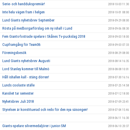
Serie- och handdukspremiär!
2018-10-03 11:30
Inte hela vägen fram i helgen
2018-10-01 08:00
Lund Giants nyhetsbrev September
2018-09-29 08:00
Rösta på medborgarförslag om ny ishall i Lund
2018-09-06 08:30
Fem Giants-fostrade spelare i Skånes Tv-puckslag 2018
2018-09-03 18:00
Cupframgång för Team06
2018-09-03 07:33
Föreningsbesök
2018-08-29 08:00
Lund Giants nyhetsbrev Augusti
2018-08-14 16:35
Lord Stanley kommer till Malmö
2018-08-08 10:01
Håll ishallen kall - stäng dörren!
2018-07-30 16:16
Lunds coolaste ställe
2018-07-25 14:58
Kansliet tar semester
2018-07-12 18:00
Nyhetsbrev Juli 2018
2018-07-09 23:41
Styrelsen är konstituerad och redo för den nya säsongen!
2018-07-04 15:46
2018-06-11 16:30
Giants-spelare silvermedaljörer i junior-SM
2018-06-10 20:37