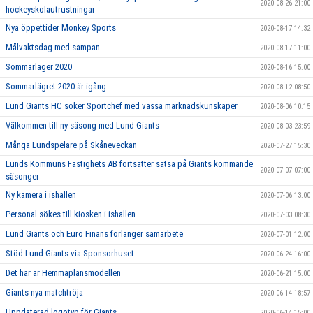
2020-08-26 21:00
hockeyskolautrustningar
Nya öppettider Monkey Sports
2020-08-17 14:32
Målvaktsdag med sampan
2020-08-17 11:00
Sommarläger 2020
2020-08-16 15:00
Sommarlägret 2020 är igång
2020-08-12 08:50
Lund Giants HC söker Sportchef med vassa marknadskunskaper
2020-08-06 10:15
Välkommen till ny säsong med Lund Giants
2020-08-03 23:59
Många Lundspelare på Skåneveckan
2020-07-27 15:30
Lunds Kommuns Fastighets AB fortsätter satsa på Giants kommande
2020-07-07 07:00
säsonger
Ny kamera i ishallen
2020-07-06 13:00
Personal sökes till kiosken i ishallen
2020-07-03 08:30
Lund Giants och Euro Finans förlänger samarbete
2020-07-01 12:00
Stöd Lund Giants via Sponsorhuset
2020-06-24 16:00
Det här är Hemmaplansmodellen
2020-06-21 15:00
Giants nya matchtröja
2020-06-14 18:57
Uppdaterad logotyp för Giants
2020-06-14 15:00