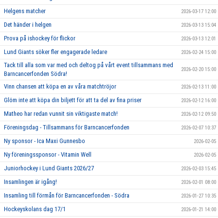
Helgens matcher
2026-03-17 12:00
Det händer i helgen
2026-03-13 15:04
Prova på ishockey för flickor
2026-03-13 12:01
Lund Giants söker fler engagerade ledare
2026-02-24 15:00
Tack till alla som var med och deltog på vårt event tillsammans med
2026-02-20 15:00
Barncancerfonden Södra!
Vinn chansen att köpa en av våra matchtröjor
2026-02-13 11:00
Glöm inte att köpa din biljett för att ta del av fina priser
2026-02-12 16:00
Matheo har redan vunnit sin viktigaste match!
2026-02-12 09:50
Föreningsdag - Tillsammans för Barncancerfonden
2026-02-07 10:37
Ny sponsor - Ica Maxi Gunnesbo
2026-02-05
Ny föreningssponsor - Vitamin Well
2026-02-05
Juniorhockey i Lund Giants 2026/27
2026-02-03 15:45
Insamlingen är igång!
2026-02-01 08:00
Insamling till förmån för Barncancerfonden - Södra
2026-01-27 10:35
Hockeyskolans dag 17/1
2026-01-21 14:00