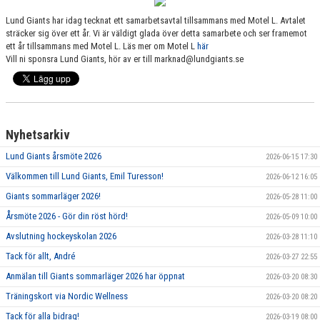
SPONSORER
Lund Giants har idag tecknat ett samarbetsavtal tillsammans med Motel L. Avtalet
sträcker sig över ett år. Vi är väldigt glada över detta samarbete och ser framemot
MEDLEMSKAP
ett år tillsammans med Motel L. Läs mer om Motel L
här
Vill ni sponsra Lund Giants, hör av er till marknad@lundgiants.se
DOKUMENT/LÄNKAR
LUND GIANTS RÖDA TRÅD
Nyhetsarkiv
KONTAKTA OSS
Lund Giants årsmöte 2026
2026-06-15 17:30
BOKNING
Välkommen till Lund Giants, Emil Turesson!
2026-06-12 16:05
Giants sommarläger 2026!
2026-05-28 11:00
Årsmöte 2026 - Gör din röst hörd!
2026-05-09 10:00
Avslutning hockeyskolan 2026
2026-03-28 11:10
Tack för allt, André
2026-03-27 22:55
Anmälan till Giants sommarläger 2026 har öppnat
2026-03-20 08:30
Träningskort via Nordic Wellness
2026-03-20 08:20
Tack för alla bidrag!
2026-03-19 08:00