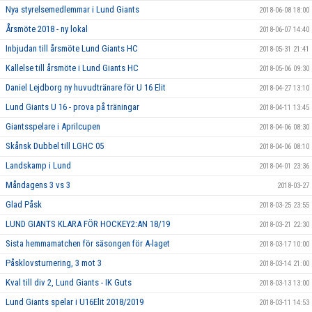
Nya styrelsemedlemmar i Lund Giants
2018-06-08 18:00
Årsmöte 2018 - ny lokal
2018-06-07 14:40
Inbjudan till årsmöte Lund Giants HC
2018-05-31 21:41
Kallelse till årsmöte i Lund Giants HC
2018-05-06 09:30
Daniel Lejdborg ny huvudtränare för U 16 Elit
2018-04-27 13:10
Lund Giants U 16 - prova på träningar
2018-04-11 13:45
Giantsspelare i Aprilcupen
2018-04-06 08:30
Skånsk Dubbel till LGHC 05
2018-04-06 08:10
Landskamp i Lund
2018-04-01 23:36
Måndagens 3 vs 3
2018-03-27
Glad Påsk
2018-03-25 23:55
LUND GIANTS KLARA FÖR HOCKEY2:AN 18/19
2018-03-21 22:30
Sista hemmamatchen för säsongen för A-laget
2018-03-17 10:00
Påsklovsturnering, 3 mot 3
2018-03-14 21:00
Kval till div 2, Lund Giants - IK Guts
2018-03-13 13:00
Lund Giants spelar i U16Elit 2018/2019
2018-03-11 14:53