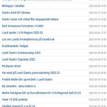
Möhippa i ishallen
2022-03-28 19:50
Giants stöd till Ukraina
2022-03-17 13:33
Giants växer och söker fler engagerade ledare
2022-03-10 15:00
Emil Sörensson fortsätter i U16RS
2022-03-07 13:00
Lund spelar i U16 Region 2022-23
2022-03-06 17:37
Läs om Lunds hockeyhistoria på Facebook
2022-03-04 13:00
Kvaldramatik i helgen
2022-03-03 15:00
Lund Giants Sommarcamp 2022
2022-02-28 08:00
Lund Giants Tjejcamp 2022
2022-02-28 07:59
#Schysst idrott
2022-02-25 16:00
Var med på Lund Giants juniorsatsning 2022-23
2022-02-25 09:45
Fredrik Malm blir sportchef i Lund Giants
2022-02-18 13:00
Ny ismaskin - ännu bättre is
2022-02-18 08:00
Andre Sandgren blir ny huvudtränare för U16 Regional Syd 22/23
2022-02-15 13:30
Team 15 (D4) premiär
2022-02-07 16:30
Ishallen stängd fr o m kl 16
2022-01-29 15:01