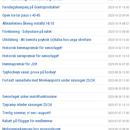
Farsdagskampanj på Giantsprodukter!
2023-10-31 16:00
Open Ice tar paus v 43-45
2023-10-23 09:54
Allmänhetens åkning inställd 14/10
2023-10-14 08:57
Föreläsning - Schysstare på nätet
2023-10-13 08:00
Utbildning - Att bemöta psykisk (o)hälsa hos unga idrottare
2023-10-10 16:00
Historisk hemmapremiär för seniorlaget!
2023-10-02 17:49
Historisk seriepremiär för seniorlaget!
2023-10-01 10:18
Hemmapremiär för J20!
2023-09-26 07:00
Tjejhockeyn växer, prova på hockey!
2023-08-26 15:00
Fortsatt samarbete med Monkeysports under säsongen 23/24.
2023-08-25 15:00
2023-08-25 09:00
Seniorlaget söker matchfunktionärer
2023-08-24 15:00
Tjejcamp inleder säsongen 23/24
2023-07-31 16:10
Trevlig sommar, vi ses i augusti!
2023-07-07 17:00
Rabatt på Flügger för medlemmar
2023-07-07 09:00
Midsommarkampanj hos sponsorhuset
2023-06-19 08:00