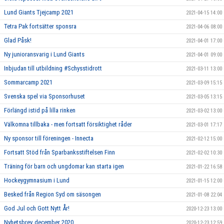
Lund Giants Tjejcamp 2021
2021-04-15 14:00
Tetra Pak fortsätter sponsra
2021-04-06 08:00
Glad Påsk!
2021-04-01 17:00
Ny junioransvarig i Lund Giants
2021-04-01 09:00
Inbjudan till utbildning #Schysstidrott
2021-03-11 13:00
Sommarcamp 2021
2021-03-09 15:15
Svenska spel via Sponsorhuset
2021-03-05 13:15
Förlängd istid på lilla rinken
2021-03-02 13:00
Välkomna tillbaka - men fortsatt försiktighet råder
2021-03-01 17:17
Ny sponsor till föreningen - Innecta
2021-02-12 15:00
Fortsatt Stöd från Sparbanksstiftelsen Finn
2021-02-02 10:30
Träning för barn och ungdomar kan starta igen
2021-01-22 16:58
Hockeygymnasium i Lund
2021-01-15 12:00
Besked från Region Syd om säsongen
2021-01-08 22:04
God Jul och Gott Nytt År!
2020-12-23 13:00
Nyhetsbrev december 2020
2020-12-23 12:59