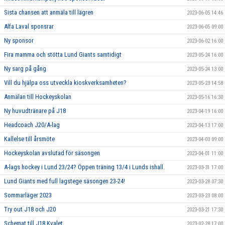
Sista chansen att anmäla till lägren
2023-06-05 14:46
Alfa Laval sponsrar
2023-06-05 09:00
Ny sponsor
2023-06-02 16:00
Fira mamma och stötta Lund Giants samtidigt
2023-05-24 16:00
Ny sarg på gång
2023-05-24 13:00
Vill du hjälpa oss utveckla kioskverksamheten?
2023-05-23 14:58
Anmälan till Hockeyskolan
2023-05-16 16:30
Ny huvudtränare på J18
2023-04-19 16:00
Headcoach J20/A-lag
2023-04-13 17:00
Kallelse till årsmöte
2023-04-03 09:00
Hockeyskolan avslutad för säsongen
2023-04-01 11:00
A-lags hockey i Lund 23/24? Öppen träning 13/4 i Lunds ishall.
2023-03-31 17:00
Lund Giants med full lagstege säsongen 23-24!
2023-03-28 07:30
Sommarläger 2023
2023-03-23 08:00
Try out J18 och J20
2023-03-21 17:30
Schemat till J18 Kvalet
2023-02-28 17:00