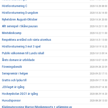
Höstlovsturnering C
2020-10-28 08:00
Höstlovsturnering D-ungdom
2020-10-26 14:00
Nyhetsbrev Augusti-Oktober
2020-10-24 20:00
Allt seriespel i Skåne pausas
2020-10-23 11:00
Miniteknikcamp
2020-10-22 11:00
Respektera avstånd och vänta utomhus
2020-10-21 13:00
Höstlovsturnering 3 mot 3 spel
2020-10-19 10:25
Publik välkommen till Lunds ishall
2020-10-13 09:14
Årets domare är utbildade
2020-10-07 10:09
Föreningsbesök
2020-09-28 23:59
Seriepremiär i helgen
2020-09-25 17:15
Grattis och lycka till
2020-09-17 19:30
J20-laget är igång
2020-09-07 14:30
Hockeyskolan 20/21 är igång
2020-08-29 14:20
Huvudsponsor
2020-08-28 13:03
Klädesutprovning Warrior/Monkeysports + utlämning av