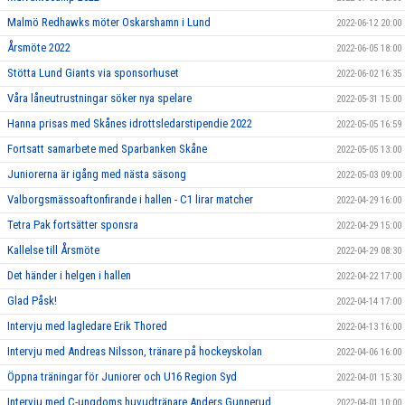
Malmö Redhawks möter Oskarshamn i Lund
2022-06-12 20:00
Årsmöte 2022
2022-06-05 18:00
Stötta Lund Giants via sponsorhuset
2022-06-02 16:35
Våra låneutrustningar söker nya spelare
2022-05-31 15:00
Hanna prisas med Skånes idrottsledarstipendie 2022
2022-05-05 16:59
Fortsatt samarbete med Sparbanken Skåne
2022-05-05 13:00
Juniorerna är igång med nästa säsong
2022-05-03 09:00
Valborgsmässoaftonfirande i hallen - C1 lirar matcher
2022-04-29 16:00
Tetra Pak fortsätter sponsra
2022-04-29 15:00
Kallelse till Årsmöte
2022-04-29 08:30
Det händer i helgen i hallen
2022-04-22 17:00
Glad Påsk!
2022-04-14 17:00
Intervju med lagledare Erik Thored
2022-04-13 16:00
Intervju med Andreas Nilsson, tränare på hockeyskolan
2022-04-06 16:00
Öppna träningar för Juniorer och U16 Region Syd
2022-04-01 15:30
Intervju med C-ungdoms huvudtränare Anders Gunnerud.
2022-04-01 10:00