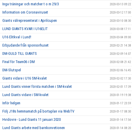
Inga träningar och matcher t o m 29/3
2020-03-13 09:22
Information om Coronaviruset
2020-03-12 17:00
Giants välrepresenterat i Aprilcupen
2020-03-10 08:30
LUND GIANTS KVAR I U16ELIT
2020-03-08 17:11
U16 Elitkval i Lund!
2020-03-04 09:00
Erbjudande från sponsorhuset
2020-02-21 14:38
DM-GULD TILL GIANTS
2020-02-09 14:07
Final för Team06 i DM
2020-02-08 21:42
DM-Slutspel
2020-02-06 16:45
Giants vidare i U16 SM-kvalet
2020-02-02 17:30
Lund Giants vinner första matchen i SM-kvalet
2020-02-01 17:39
Lund Giants vidare i SM-kvalet
2020-01-19 19:38
Inför helgen
2020-01-17 23:59
Följ J18s hemmamatch på bortaplan via WebTV
2020-01-17 08:30
Hvidovre - Lund Giants 11 januari 2020
2020-01-14 17:54
Lund Giants arbete med barnkonvetionen
2020-01-14 08:20