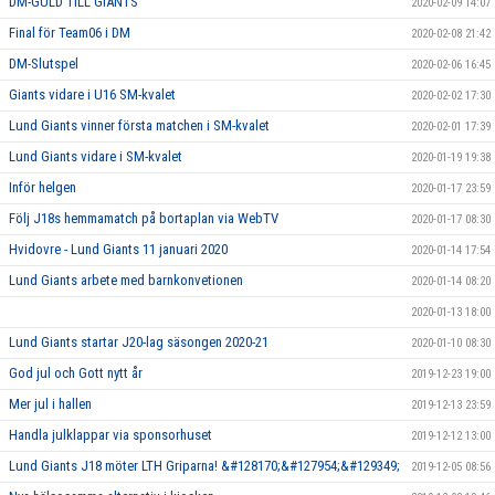
DM-GULD TILL GIANTS
2020-02-09 14:07
Final för Team06 i DM
2020-02-08 21:42
DM-Slutspel
2020-02-06 16:45
Giants vidare i U16 SM-kvalet
2020-02-02 17:30
Lund Giants vinner första matchen i SM-kvalet
2020-02-01 17:39
Lund Giants vidare i SM-kvalet
2020-01-19 19:38
Inför helgen
2020-01-17 23:59
Följ J18s hemmamatch på bortaplan via WebTV
2020-01-17 08:30
Hvidovre - Lund Giants 11 januari 2020
2020-01-14 17:54
Lund Giants arbete med barnkonvetionen
2020-01-14 08:20
2020-01-13 18:00
Lund Giants startar J20-lag säsongen 2020-21
2020-01-10 08:30
God jul och Gott nytt år
2019-12-23 19:00
Mer jul i hallen
2019-12-13 23:59
Handla julklappar via sponsorhuset
2019-12-12 13:00
Lund Giants J18 möter LTH Griparna! &#128170;&#127954;&#129349;
2019-12-05 08:56