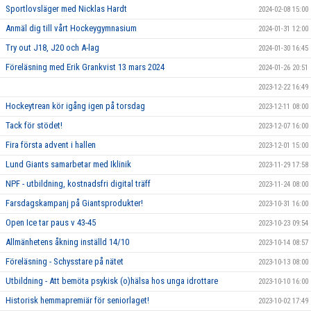
Sportlovsläger med Nicklas Hardt
2024-02-08 15:00
Anmäl dig till vårt Hockeygymnasium
2024-01-31 12:00
Try out J18, J20 och A-lag
2024-01-30 16:45
Föreläsning med Erik Grankvist 13 mars 2024
2024-01-26 20:51
2023-12-22 16:49
Hockeytrean kör igång igen på torsdag
2023-12-11 08:00
Tack för stödet!
2023-12-07 16:00
Fira första advent i hallen
2023-12-01 15:00
Lund Giants samarbetar med Iklinik
2023-11-29 17:58
NPF - utbildning, kostnadsfri digital träff
2023-11-24 08:00
Farsdagskampanj på Giantsprodukter!
2023-10-31 16:00
Open Ice tar paus v 43-45
2023-10-23 09:54
Allmänhetens åkning inställd 14/10
2023-10-14 08:57
Föreläsning - Schysstare på nätet
2023-10-13 08:00
Utbildning - Att bemöta psykisk (o)hälsa hos unga idrottare
2023-10-10 16:00
Historisk hemmapremiär för seniorlaget!
2023-10-02 17:49