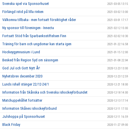
Svenska spel via Sponsorhuset
2021-03-05 13:15
Förlängd istid på lilla rinken
2021-03-02 13:00
Välkomna tillbaka - men fortsatt försiktighet råder
2021-03-01 17:17
Ny sponsor till föreningen - Innecta
2021-02-12 15:00
Fortsatt Stöd från Sparbanksstiftelsen Finn
2021-02-02 10:30
Träning för barn och ungdomar kan starta igen
2021-01-22 16:58
Hockeygymnasium i Lund
2021-01-15 12:00
Besked från Region Syd om säsongen
2021-01-08 22:04
God Jul och Gott Nytt År!
2020-12-23 13:00
Nyhetsbrev december 2020
2020-12-23 12:59
Lunds ishall stänger 22/12-24/1
2020-12-21 18:00
Information från Skånska och Svenska ishockeyförbundet
2020-12-18 14:00
Matchuppehållet fortsätter
2020-12-13 17:14
Information Skånes ishockeyförbund
2020-12-11 17:55
Julshoppa på Sponsorhuset
2020-12-11 16:59
Black Friday
2020-11-27 09:00