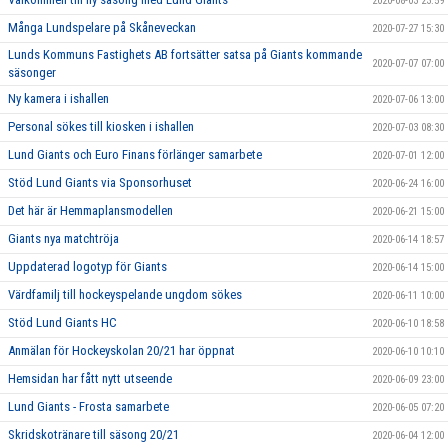
2020-08-03 23:59
Många Lundspelare på Skåneveckan
2020-07-27 15:30
Lunds Kommuns Fastighets AB fortsätter satsa på Giants kommande
2020-07-07 07:00
säsonger
Ny kamera i ishallen
2020-07-06 13:00
Personal sökes till kiosken i ishallen
2020-07-03 08:30
Lund Giants och Euro Finans förlänger samarbete
2020-07-01 12:00
Stöd Lund Giants via Sponsorhuset
2020-06-24 16:00
Det här är Hemmaplansmodellen
2020-06-21 15:00
Giants nya matchtröja
2020-06-14 18:57
Uppdaterad logotyp för Giants
2020-06-14 15:00
Värdfamilj till hockeyspelande ungdom sökes
2020-06-11 10:00
Stöd Lund Giants HC
2020-06-10 18:58
Anmälan för Hockeyskolan 20/21 har öppnat
2020-06-10 10:10
Hemsidan har fått nytt utseende
2020-06-09 23:00
Lund Giants - Frosta samarbete
2020-06-05 07:20
Skridskotränare till säsong 20/21
2020-06-04 12:00