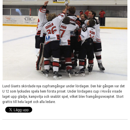
SPONSORER
MEDLEMSKAP
DOKUMENT/LÄNKAR
LUND GIANTS RÖDA TRÅD
KONTAKTA OSS
BOKNING
Lund Giants skördade nya cupframgångar under lördagen. Den här gången var det
U 12 som lyckades spela hem första priset. Under lördagens cup i Hovås visade
laget upp glädje, kampvilja och snabbt spel, vilket blev framgångsreceptet. Stort
grattis till hela laget och alla ledare.