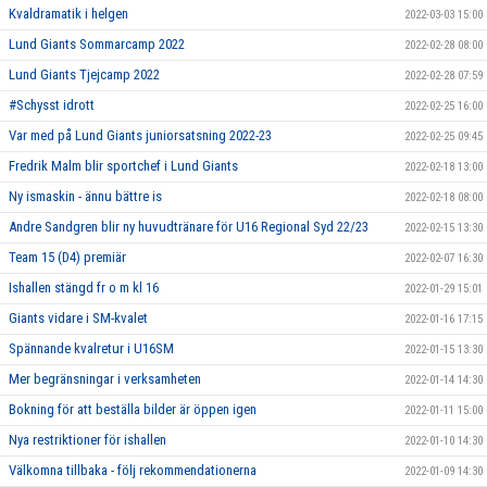
Kvaldramatik i helgen
2022-03-03 15:00
Lund Giants Sommarcamp 2022
2022-02-28 08:00
Lund Giants Tjejcamp 2022
2022-02-28 07:59
#Schysst idrott
2022-02-25 16:00
Var med på Lund Giants juniorsatsning 2022-23
2022-02-25 09:45
Fredrik Malm blir sportchef i Lund Giants
2022-02-18 13:00
Ny ismaskin - ännu bättre is
2022-02-18 08:00
Andre Sandgren blir ny huvudtränare för U16 Regional Syd 22/23
2022-02-15 13:30
Team 15 (D4) premiär
2022-02-07 16:30
Ishallen stängd fr o m kl 16
2022-01-29 15:01
Giants vidare i SM-kvalet
2022-01-16 17:15
Spännande kvalretur i U16SM
2022-01-15 13:30
Mer begränsningar i verksamheten
2022-01-14 14:30
Bokning för att beställa bilder är öppen igen
2022-01-11 15:00
Nya restriktioner för ishallen
2022-01-10 14:30
Välkomna tillbaka - följ rekommendationerna
2022-01-09 14:30