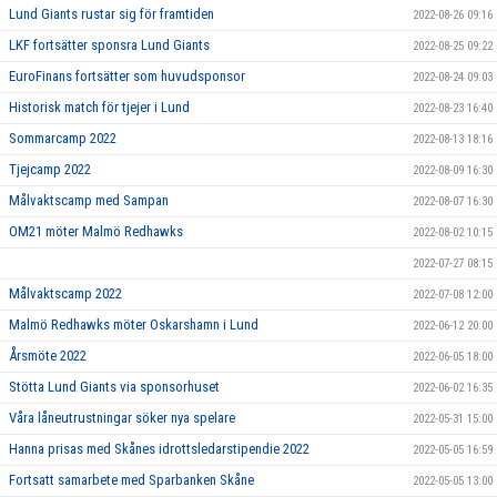
Lund Giants rustar sig för framtiden
2022-08-26 09:16
LKF fortsätter sponsra Lund Giants
2022-08-25 09:22
EuroFinans fortsätter som huvudsponsor
2022-08-24 09:03
Historisk match för tjejer i Lund
2022-08-23 16:40
Sommarcamp 2022
2022-08-13 18:16
Tjejcamp 2022
2022-08-09 16:30
Målvaktscamp med Sampan
2022-08-07 16:30
OM21 möter Malmö Redhawks
2022-08-02 10:15
2022-07-27 08:15
Målvaktscamp 2022
2022-07-08 12:00
Malmö Redhawks möter Oskarshamn i Lund
2022-06-12 20:00
Årsmöte 2022
2022-06-05 18:00
Stötta Lund Giants via sponsorhuset
2022-06-02 16:35
Våra låneutrustningar söker nya spelare
2022-05-31 15:00
Hanna prisas med Skånes idrottsledarstipendie 2022
2022-05-05 16:59
Fortsatt samarbete med Sparbanken Skåne
2022-05-05 13:00