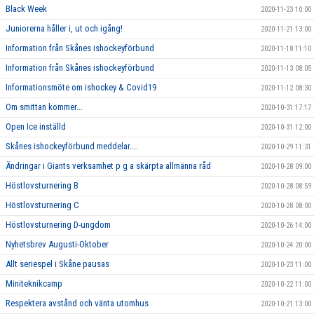
Black Week
2020-11-23 10:00
Juniorerna håller i, ut och igång!
2020-11-21 13:00
Information från Skånes ishockeyförbund
2020-11-18 11:10
Information från Skånes ishockeyförbund
2020-11-13 08:05
Informationsmöte om ishockey & Covid19
2020-11-12 08:30
Om smittan kommer...
2020-10-31 17:17
Open Ice inställd
2020-10-31 12:00
Skånes ishockeyförbund meddelar....
2020-10-29 11:31
Ändringar i Giants verksamhet p g a skärpta allmänna råd
2020-10-28 09:00
Höstlovsturnering B
2020-10-28 08:59
Höstlovsturnering C
2020-10-28 08:00
Höstlovsturnering D-ungdom
2020-10-26 14:00
Nyhetsbrev Augusti-Oktober
2020-10-24 20:00
Allt seriespel i Skåne pausas
2020-10-23 11:00
Miniteknikcamp
2020-10-22 11:00
Respektera avstånd och vänta utomhus
2020-10-21 13:00