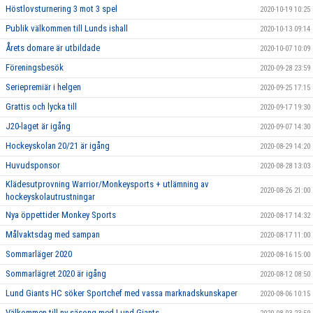
Höstlovsturnering 3 mot 3 spel
2020-10-19 10:25
Publik välkommen till Lunds ishall
2020-10-13 09:14
Årets domare är utbildade
2020-10-07 10:09
Föreningsbesök
2020-09-28 23:59
Seriepremiär i helgen
2020-09-25 17:15
Grattis och lycka till
2020-09-17 19:30
J20-laget är igång
2020-09-07 14:30
Hockeyskolan 20/21 är igång
2020-08-29 14:20
Huvudsponsor
2020-08-28 13:03
Klädesutprovning Warrior/Monkeysports + utlämning av
2020-08-26 21:00
hockeyskolautrustningar
Nya öppettider Monkey Sports
2020-08-17 14:32
Målvaktsdag med sampan
2020-08-17 11:00
Sommarläger 2020
2020-08-16 15:00
Sommarlägret 2020 är igång
2020-08-12 08:50
Lund Giants HC söker Sportchef med vassa marknadskunskaper
2020-08-06 10:15
Välkommen till ny säsong med Lund Giants