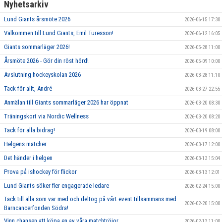
Nyhetsarkiv
Lund Giants årsmöte 2026
2026-06-15 17:30
Välkommen till Lund Giants, Emil Turesson!
2026-06-12 16:05
Giants sommarläger 2026!
2026-05-28 11:00
Årsmöte 2026 - Gör din röst hörd!
2026-05-09 10:00
Avslutning hockeyskolan 2026
2026-03-28 11:10
Tack för allt, André
2026-03-27 22:55
Anmälan till Giants sommarläger 2026 har öppnat
2026-03-20 08:30
Träningskort via Nordic Wellness
2026-03-20 08:20
Tack för alla bidrag!
2026-03-19 08:00
Helgens matcher
2026-03-17 12:00
Det händer i helgen
2026-03-13 15:04
Prova på ishockey för flickor
2026-03-13 12:01
Lund Giants söker fler engagerade ledare
2026-02-24 15:00
Tack till alla som var med och deltog på vårt event tillsammans med
2026-02-20 15:00
Barncancerfonden Södra!
Vinn chansen att köpa en av våra matchtröjor
2026-02-13 11:00