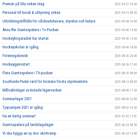
Premiär på lilla rinken idag
2021-09-27 14:00
Personal till kiosk & uthyrning sökes
2021-09-15 08:30
Utbildningstillfälle för vårdnadshavare, styrelse och ledare
2021-09-08 14:00
Ännu fler Giantsspelare i Tv-Pucken
2021-09-06 13:00
Hockeyhögstadiet har startat
2021-09-06 12:00
Hockeyskolan är igång
2021-09-04 18:00
Föreningsbesök
2021-08-26 23:00
Hockeygymsstart
2021-08-26 17:40
Flera Giantsspelare i TV-pucken
2021-08-25 08:00
Southside Padel värd för höstens första styrelsemöte
2021-08-12 08:00
Målvaktsläger avslutade lägerveckan
2021-08-08 17:30
Sommarläger 2021
2021-08-04 16:00
Tjejcampen 2021 är igång
2021-08-02 14:30
Ha en härlig sommar!
2021-07-02 17:01
Giantsspelare på landslagsläger
2021-06-23 08:30
Vi ska bygga en ny stor skottramp
2021-06-22 12:00