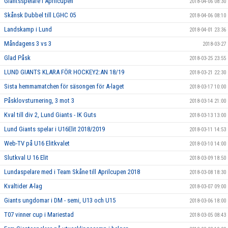
Giantsspelare i Aprilcupen
2018-04-06 08:30
Skånsk Dubbel till LGHC 05
2018-04-06 08:10
Landskamp i Lund
2018-04-01 23:36
Måndagens 3 vs 3
2018-03-27
Glad Påsk
2018-03-25 23:55
LUND GIANTS KLARA FÖR HOCKEY2:AN 18/19
2018-03-21 22:30
Sista hemmamatchen för säsongen för A-laget
2018-03-17 10:00
Påsklovsturnering, 3 mot 3
2018-03-14 21:00
Kval till div 2, Lund Giants - IK Guts
2018-03-13 13:00
Lund Giants spelar i U16Elit 2018/2019
2018-03-11 14:53
Web-TV på U16 Elitkvalet
2018-03-10 14:00
Slutkval U 16 Elit
2018-03-09 18:50
Lundaspelare med i Team Skåne till Aprilcupen 2018
2018-03-08 18:30
Kvaltider A-lag
2018-03-07 09:00
Giants ungdomar i DM - semi, U13 och U15
2018-03-06 18:00
T07 vinner cup i Mariestad
2018-03-05 08:43