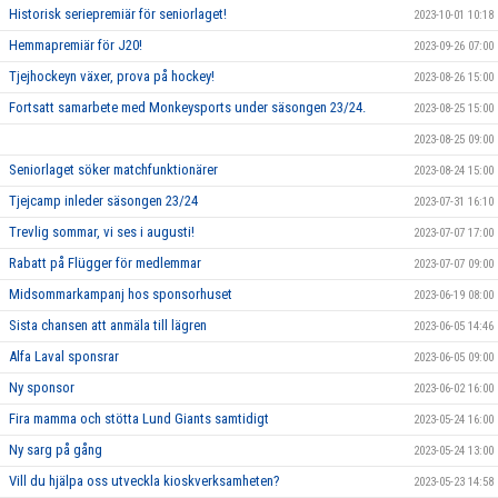
Historisk seriepremiär för seniorlaget!
2023-10-01 10:18
Hemmapremiär för J20!
2023-09-26 07:00
Tjejhockeyn växer, prova på hockey!
2023-08-26 15:00
Fortsatt samarbete med Monkeysports under säsongen 23/24.
2023-08-25 15:00
2023-08-25 09:00
Seniorlaget söker matchfunktionärer
2023-08-24 15:00
Tjejcamp inleder säsongen 23/24
2023-07-31 16:10
Trevlig sommar, vi ses i augusti!
2023-07-07 17:00
Rabatt på Flügger för medlemmar
2023-07-07 09:00
Midsommarkampanj hos sponsorhuset
2023-06-19 08:00
Sista chansen att anmäla till lägren
2023-06-05 14:46
Alfa Laval sponsrar
2023-06-05 09:00
Ny sponsor
2023-06-02 16:00
Fira mamma och stötta Lund Giants samtidigt
2023-05-24 16:00
Ny sarg på gång
2023-05-24 13:00
Vill du hjälpa oss utveckla kioskverksamheten?
2023-05-23 14:58