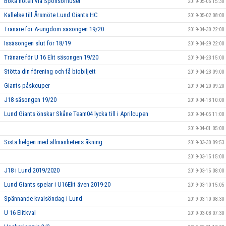
Boka hotell via Sponsorhuset
2019-05-06 15:30
Kallelse till Årsmöte Lund Giants HC
2019-05-02 08:00
Tränare för A-ungdom säsongen 19/20
2019-04-30 22:00
Issäsongen slut för 18/19
2019-04-29 22:00
Tränare för U 16 Elit säsongen 19/20
2019-04-23 15:00
Stötta din förening och få biobiljett
2019-04-23 09:00
Giants påskcuper
2019-04-20 09:20
J18 säsongen 19/20
2019-04-13 10:00
Lund Giants önskar Skåne Team04 lycka till i Aprilcupen
2019-04-05 11:00
2019-04-01 05:00
Sista helgen med allmänhetens åkning
2019-03-30 09:53
2019-03-15 15:00
J18 i Lund 2019/2020
2019-03-15 08:00
Lund Giants spelar i U16Elit även 2019-20
2019-03-10 15:05
Spännande kvalsöndag i Lund
2019-03-10 08:30
U 16 Elitkval
2019-03-08 07:30