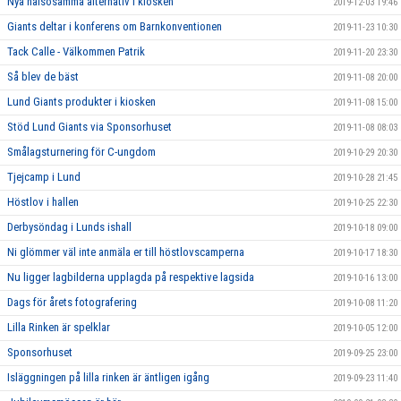
Nya hälsosamma alternativ i kiosken
2019-12-03 19:46
Giants deltar i konferens om Barnkonventionen
2019-11-23 10:30
Tack Calle - Välkommen Patrik
2019-11-20 23:30
Så blev de bäst
2019-11-08 20:00
Lund Giants produkter i kiosken
2019-11-08 15:00
Stöd Lund Giants via Sponsorhuset
2019-11-08 08:03
Smålagsturnering för C-ungdom
2019-10-29 20:30
Tjejcamp i Lund
2019-10-28 21:45
Höstlov i hallen
2019-10-25 22:30
Derbysöndag i Lunds ishall
2019-10-18 09:00
Ni glömmer väl inte anmäla er till höstlovscamperna
2019-10-17 18:30
Nu ligger lagbilderna upplagda på respektive lagsida
2019-10-16 13:00
Dags för årets fotografering
2019-10-08 11:20
Lilla Rinken är spelklar
2019-10-05 12:00
Sponsorhuset
2019-09-25 23:00
Isläggningen på lilla rinken är äntligen igång
2019-09-23 11:40