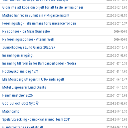
Glöm inte att köpa din biljett för att ta del av fina priser
2026-02-12 16:00
Matheo har redan vunnit sin viktigaste match!
2026-02-12 09:50
Föreningsdag - Tillsammans för Barncancerfonden
2026-02-07 10:37
Ny sponsor - Ica Maxi Gunnesbo
2026-02-05
Ny föreningssponsor - Vitamin Well
2026-02-05
Juniorhockey i Lund Giants 2026/27
2026-02-03 15:45
Insamlingen är igång!
2026-02-01 08:00
Insamling till förmån för Barncancerfonden - Södra
2026-01-27 10:35
Hockeyskolans dag 17/1
2026-01-21 14:00
Ella Mossberg uttagen till U16-landslaget!
2026-01-16 16:47
Motel L sponsrar Lund Giants
2026-01-14 12:30
Hemmamatcher 2026
2026-01-07 12:02
God Jul och Gott Nytt År
2025-12-23 08:00
Matchcamp
2025-12-19 16:30
Spelarutveckling - campkvällar med Team 2011
2025-12-19 12:05
Giantsfostrade i kvartsfinal!
2025-10-30 15:39