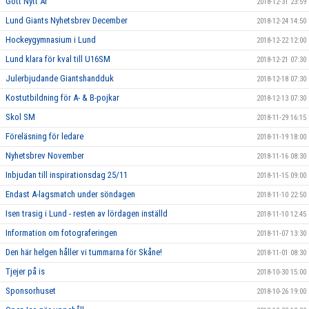
Gott Nytt År
2018-12-31 23:59
Lund Giants Nyhetsbrev December
2018-12-24 14:50
Hockeygymnasium i Lund
2018-12-22 12:00
Lund klara för kval till U16SM
2018-12-21 07:30
Julerbjudande Giantshandduk
2018-12-18 07:30
Kostutbildning för A- & B-pojkar
2018-12-13 07:30
Skol SM
2018-11-29 16:15
Föreläsning för ledare
2018-11-19 18:00
Nyhetsbrev November
2018-11-16 08:30
Inbjudan till inspirationsdag 25/11
2018-11-15 09:00
Endast A-lagsmatch under söndagen
2018-11-10 22:50
Isen trasig i Lund - resten av lördagen inställd
2018-11-10 12:45
Information om fotograferingen
2018-11-07 13:30
Den här helgen håller vi tummarna för Skåne!
2018-11-01 08:30
Tjejer på is
2018-10-30 15:00
Sponsorhuset
2018-10-26 19:00