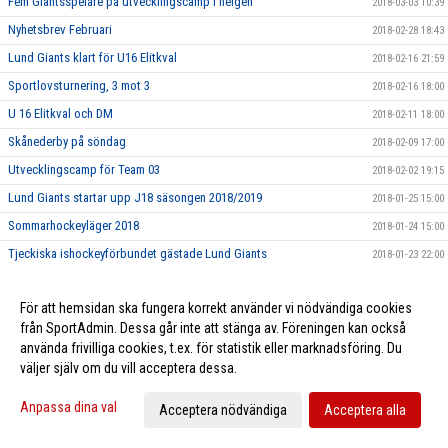
Fem Giantsspelare på utvecklingscamp i helgen
2018-03-03 10:39
Nyhetsbrev Februari
2018-02-28 18:43
Lund Giants klart för U16 Elitkval
2018-02-16 21:59
Sportlovsturnering, 3 mot 3
2018-02-16 18:00
U 16 Elitkval och DM
2018-02-11 18:00
Skånederby på söndag
2018-02-09 17:00
Utvecklingscamp för Team 03
2018-02-02 19:15
Lund Giants startar upp J18 säsongen 2018/2019
2018-01-25 15:00
Sommarhockeyläger 2018
2018-01-24 15:00
Tjeckiska ishockeyförbundet gästade Lund Giants
2018-01-23 22:00
Föreningsbesök och tränarutbildning
2018-01-11 19:50
För att hemsidan ska fungera korrekt använder vi nödvändiga cookies
Hemmamatch 10/1 mot Boro/Vetlanda
2018-01-10 15:00
från SportAdmin. Dessa går inte att stänga av. Föreningen kan också
Idrottsmedicinskt Centrum Malmö - Ny partner till Giants
2018-01-05 08:17
använda frivilliga cookies, t.ex. för statistik eller marknadsföring. Du
Kevin Munge ansluter till Giants
väljer själv om du vill acceptera dessa.
2018-01-03 12:03
God Jul från Lund Giants
2017-12-22 17:00
Anpassa dina val
Acceptera nödvändiga
Acceptera alla
Nyhetsbrev December
2017-12-22 00:50