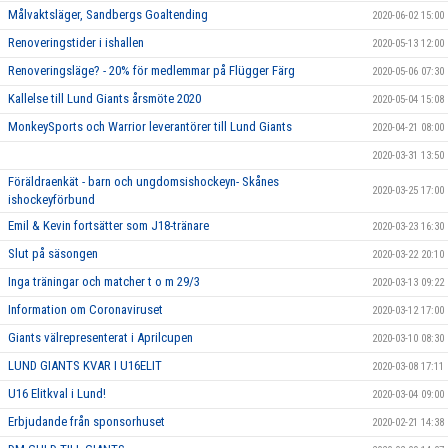
Målvaktsläger, Sandbergs Goaltending
2020-06-02 15:00
Renoveringstider i ishallen
2020-05-13 12:00
Renoveringsläge? - 20% för medlemmar på Flügger Färg
2020-05-06 07:30
Kallelse till Lund Giants årsmöte 2020
2020-05-04 15:08
MonkeySports och Warrior leverantörer till Lund Giants
2020-04-21 08:00
2020-03-31 13:50
Föräldraenkät - barn och ungdomsishockeyn- Skånes
2020-03-25 17:00
ishockeyförbund
Emil & Kevin fortsätter som J18-tränare
2020-03-23 16:30
Slut på säsongen
2020-03-22 20:10
Inga träningar och matcher t o m 29/3
2020-03-13 09:22
Information om Coronaviruset
2020-03-12 17:00
Giants välrepresenterat i Aprilcupen
2020-03-10 08:30
LUND GIANTS KVAR I U16ELIT
2020-03-08 17:11
U16 Elitkval i Lund!
2020-03-04 09:00
Erbjudande från sponsorhuset
2020-02-21 14:38