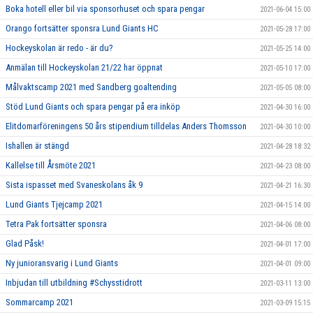
Boka hotell eller bil via sponsorhuset och spara pengar
2021-06-04 15:00
Orango fortsätter sponsra Lund Giants HC
2021-05-28 17:00
Hockeyskolan är redo - är du?
2021-05-25 14:00
Anmälan till Hockeyskolan 21/22 har öppnat
2021-05-10 17:00
Målvaktscamp 2021 med Sandberg goaltending
2021-05-05 08:00
Stöd Lund Giants och spara pengar på era inköp
2021-04-30 16:00
Elitdomarföreningens 50 års stipendium tilldelas Anders Thomsson
2021-04-30 10:00
Ishallen är stängd
2021-04-28 18:32
Kallelse till Årsmöte 2021
2021-04-23 08:00
Sista ispasset med Svaneskolans åk 9
2021-04-21 16:30
Lund Giants Tjejcamp 2021
2021-04-15 14:00
Tetra Pak fortsätter sponsra
2021-04-06 08:00
Glad Påsk!
2021-04-01 17:00
Ny junioransvarig i Lund Giants
2021-04-01 09:00
Inbjudan till utbildning #Schysstidrott
2021-03-11 13:00
Sommarcamp 2021
2021-03-09 15:15