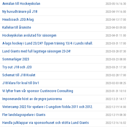
Anmälan till Hockeyskolan
2023-05-16 16:30
Ny huvudtränare på J18
2023-04-19 16:00
Headcoach J20/A-lag
2023-04-13 17:00
Kallelse till årsmöte
2023-04-03 09:00
Hockeyskolan avslutad för säsongen
2023-04-01 11:00
A-lags hockey i Lund 23/24? Öppen träning 13/4 i Lunds ishall.
2023-03-31 17:00
Lund Giants med full lagstege säsongen 23-24!
2023-03-28 07:30
Sommarläger 2023
2023-03-23 08:00
Try out J18 och J20
2023-03-21 17:30
Schemat till J18 Kvalet
2023-02-28 17:00
J18 klara för kval till Div1
2023-02-03 08:25
Vi lyfter fram vår sponsor Custincore Consulting
2023-01-31 10:10
Imponerande höst av de yngre juniorerna
2022-12-21 14:17
Vintercamp 2022 för spelare i C-ungdom födda 2011 och 2012.
2022-12-19 14:00
Fler landslagsspelare i Giants
2022-12-19 08:30
Handla julklappar via sponsorhuset och stötta Lund Giants
2022-12-16 16:02