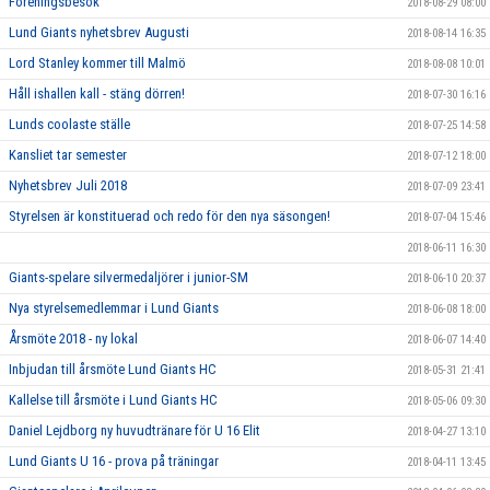
Föreningsbesök
2018-08-29 08:00
Lund Giants nyhetsbrev Augusti
2018-08-14 16:35
Lord Stanley kommer till Malmö
2018-08-08 10:01
Håll ishallen kall - stäng dörren!
2018-07-30 16:16
Lunds coolaste ställe
2018-07-25 14:58
Kansliet tar semester
2018-07-12 18:00
Nyhetsbrev Juli 2018
2018-07-09 23:41
Styrelsen är konstituerad och redo för den nya säsongen!
2018-07-04 15:46
2018-06-11 16:30
Giants-spelare silvermedaljörer i junior-SM
2018-06-10 20:37
Nya styrelsemedlemmar i Lund Giants
2018-06-08 18:00
Årsmöte 2018 - ny lokal
2018-06-07 14:40
Inbjudan till årsmöte Lund Giants HC
2018-05-31 21:41
Kallelse till årsmöte i Lund Giants HC
2018-05-06 09:30
Daniel Lejdborg ny huvudtränare för U 16 Elit
2018-04-27 13:10
Lund Giants U 16 - prova på träningar
2018-04-11 13:45