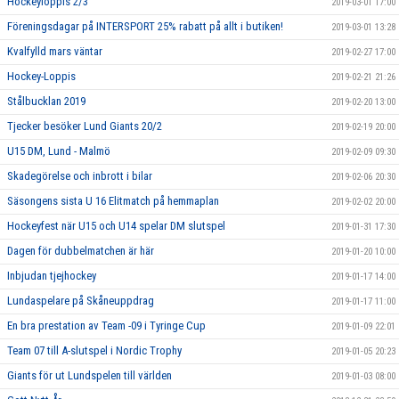
Hockeyloppis 2/3
2019-03-01 17:00
Föreningsdagar på INTERSPORT 25% rabatt på allt i butiken!
2019-03-01 13:28
Kvalfylld mars väntar
2019-02-27 17:00
Hockey-Loppis
2019-02-21 21:26
Stålbucklan 2019
2019-02-20 13:00
Tjecker besöker Lund Giants 20/2
2019-02-19 20:00
U15 DM, Lund - Malmö
2019-02-09 09:30
Skadegörelse och inbrott i bilar
2019-02-06 20:30
Säsongens sista U 16 Elitmatch på hemmaplan
2019-02-02 20:00
Hockeyfest när U15 och U14 spelar DM slutspel
2019-01-31 17:30
Dagen för dubbelmatchen är här
2019-01-20 10:00
Inbjudan tjejhockey
2019-01-17 14:00
Lundaspelare på Skåneuppdrag
2019-01-17 11:00
En bra prestation av Team -09 i Tyringe Cup
2019-01-09 22:01
Team 07 till A-slutspel i Nordic Trophy
2019-01-05 20:23
Giants för ut Lundspelen till världen
2019-01-03 08:00