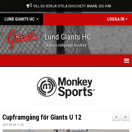
VILL DU BÖRJA SPELA ISHOCKEY? ANMÄL DIG HÄR
LUND GIANTS HC
LOGGA IN
Lund Giants HC
Skånes roligaste hockey
HEM
NYHETER
KALENDER
MATCHER
Cupframgång för Giants U 12
<
>
OM OSS
2016-09-04 11:30