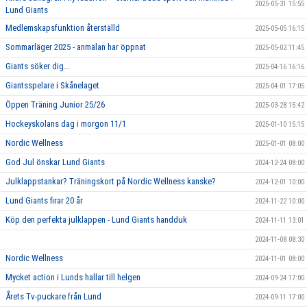
2025-05-31 15:55
Lund Giants
Medlemskapsfunktion återställd
2025-05-05 16:15
Sommarläger 2025 - anmälan har öppnat
2025-05-02 11:45
Giants söker dig...
2025-04-16 16:16
Giantsspelare i Skånelaget
2025-04-01 17:05
Öppen Träning Junior 25/26
2025-03-28 15:42
Hockeyskolans dag i morgon 11/1
2025-01-10 15:15
Nordic Wellness
2025-01-01 08:00
God Jul önskar Lund Giants
2024-12-24 08:00
Julklappstankar? Träningskort på Nordic Wellness kanske?
2024-12-01 10:00
Lund Giants firar 20 år
2024-11-22 10:00
Köp den perfekta julklappen - Lund Giants handduk
2024-11-11 13:01
2024-11-08 08:30
Nordic Wellness
2024-11-01 08:00
Mycket action i Lunds hallar till helgen
2024-09-24 17:00
Årets Tv-puckare från Lund
2024-09-11 17:00