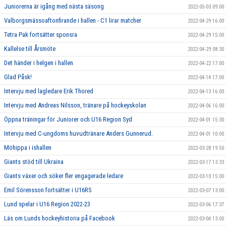
Juniorerna är igång med nästa säsong
2022-05-03 09:00
Valborgsmässoaftonfirande i hallen - C1 lirar matcher
2022-04-29 16:00
Tetra Pak fortsätter sponsra
2022-04-29 15:00
Kallelse till Årsmöte
2022-04-29 08:30
Det händer i helgen i hallen
2022-04-22 17:00
Glad Påsk!
2022-04-14 17:00
Intervju med lagledare Erik Thored
2022-04-13 16:00
Intervju med Andreas Nilsson, tränare på hockeyskolan
2022-04-06 16:00
Öppna träningar för Juniorer och U16 Region Syd
2022-04-01 15:30
Intervju med C-ungdoms huvudtränare Anders Gunnerud.
2022-04-01 10:00
Möhippa i ishallen
2022-03-28 19:50
Giants stöd till Ukraina
2022-03-17 13:33
Giants växer och söker fler engagerade ledare
2022-03-10 15:00
Emil Sörensson fortsätter i U16RS
2022-03-07 13:00
Lund spelar i U16 Region 2022-23
2022-03-06 17:37
Läs om Lunds hockeyhistoria på Facebook
2022-03-04 13:00