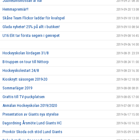
Jubileumsmössan är här
2019-09-21 08:30
Hemmapremiär!!
2019-09-20 13:08
Skåne Team Flickor laddar för kvalspel
2019-09-18 13:00
Glada nyheter! 25% på allt i butiken!
2019-09-10 08:54
U16 Elit tar första segern i genrepet
2019-09-08 14:45
2019-09-06 14:00
Hockeyskolan lördagen 31/8
2019-08-31 23:59
B-truppen on tour till Nittorp
2019-08-24 11:00
Hockeyskolestart 24/8
2019-08-23 16:30
Kiosknytt säsongen 2019-20
2019-08-12 18:00
Sommarläger 2019
2019-08-08 08:01
Grattis till TV-puckplatsen
2019-08-05 17:00
Anmälan Hockeyskolan 2019/2020
2019-07-08 11:00
Presentation av Giants nya styrelse
2019-06-17 15:00
Dagordning Årsmöte Lund Giants HC
2019-06-10 16:32
Provkör Skoda och stöd Lund Giants
2019-05-09 13:00