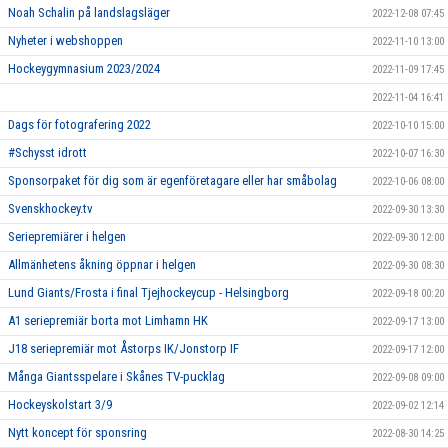
Noah Schalin på landslagsläger
2022-12-08 07:45
Nyheter i webshoppen
2022-11-10 13:00
Hockeygymnasium 2023/2024
2022-11-09 17:45
2022-11-04 16:41
Dags för fotografering 2022
2022-10-10 15:00
#Schysst idrott
2022-10-07 16:30
Sponsorpaket för dig som är egenföretagare eller har småbolag
2022-10-06 08:00
Svenskhockey.tv
2022-09-30 13:30
Seriepremiärer i helgen
2022-09-30 12:00
Allmänhetens åkning öppnar i helgen
2022-09-30 08:30
Lund Giants/Frosta i final Tjejhockeycup - Helsingborg
2022-09-18 00:20
A1 seriepremiär borta mot Limhamn HK
2022-09-17 13:00
J18 seriepremiär mot Åstorps IK/Jonstorp IF
2022-09-17 12:00
Många Giantsspelare i Skånes TV-pucklag
2022-09-08 09:00
Hockeyskolstart 3/9
2022-09-02 12:14
Nytt koncept för sponsring
2022-08-30 14:25