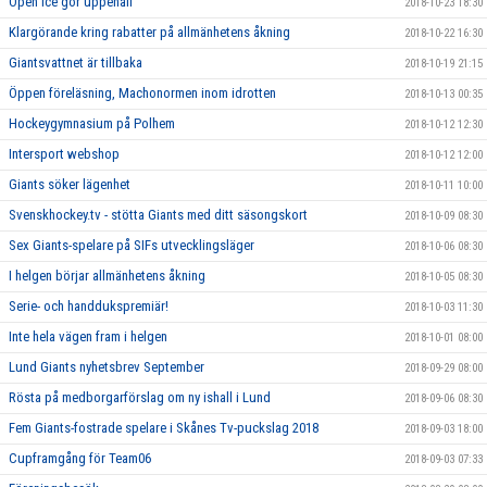
Open Ice gör uppehåll
2018-10-23 18:30
Klargörande kring rabatter på allmänhetens åkning
2018-10-22 16:30
Giantsvattnet är tillbaka
2018-10-19 21:15
Öppen föreläsning, Machonormen inom idrotten
2018-10-13 00:35
Hockeygymnasium på Polhem
2018-10-12 12:30
Intersport webshop
2018-10-12 12:00
Giants söker lägenhet
2018-10-11 10:00
Svenskhockey.tv - stötta Giants med ditt säsongskort
2018-10-09 08:30
Sex Giants-spelare på SIFs utvecklingsläger
2018-10-06 08:30
I helgen börjar allmänhetens åkning
2018-10-05 08:30
Serie- och handdukspremiär!
2018-10-03 11:30
Inte hela vägen fram i helgen
2018-10-01 08:00
Lund Giants nyhetsbrev September
2018-09-29 08:00
Rösta på medborgarförslag om ny ishall i Lund
2018-09-06 08:30
Fem Giants-fostrade spelare i Skånes Tv-puckslag 2018
2018-09-03 18:00
Cupframgång för Team06
2018-09-03 07:33