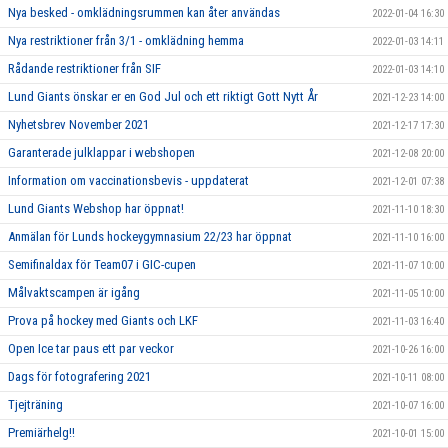
Nya besked - omklädningsrummen kan åter användas
2022-01-04 16:30
Nya restriktioner från 3/1 - omklädning hemma
2022-01-03 14:11
Rådande restriktioner från SIF
2022-01-03 14:10
Lund Giants önskar er en God Jul och ett riktigt Gott Nytt År
2021-12-23 14:00
Nyhetsbrev November 2021
2021-12-17 17:30
Garanterade julklappar i webshopen
2021-12-08 20:00
Information om vaccinationsbevis - uppdaterat
2021-12-01 07:38
Lund Giants Webshop har öppnat!
2021-11-10 18:30
Anmälan för Lunds hockeygymnasium 22/23 har öppnat
2021-11-10 16:00
Semifinaldax för Team07 i GIC-cupen
2021-11-07 10:00
Målvaktscampen är igång
2021-11-05 10:00
Prova på hockey med Giants och LKF
2021-11-03 16:40
Open Ice tar paus ett par veckor
2021-10-26 16:00
Dags för fotografering 2021
2021-10-11 08:00
Tjejträning
2021-10-07 16:00
Premiärhelg!!
2021-10-01 15:00