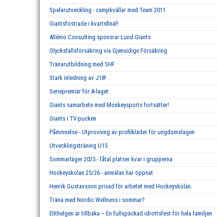
Spelarutveckling - campkvällar med Team 2011
Giantsfostrade i kvartsfinal!
Allémo Consulting sponsrar Lund Giants
Olycksfallsförsäkring via Gjensidige Försäkring
Tränarutbildning med SHF
Stark inledning av J18!
Seriepremiär för A-laget
Giants samarbete med Monkeysports fortsätter!
Giants i TV-pucken
Påminnelse - Utprovning av profilkläder för ungdomslagen
Utvecklingsträning U15
Sommarläger 2025 - fåtal platser kvar i grupperna
Hockeyskolan 25/26 - anmälan har öppnat
Henrik Gustavsson prisad för arbetet med Hockeyskolan
Träna med Nordic Wellness i sommar?
Elithelgen är tillbaka – En fullspäckad idrottsfest för hela familjen