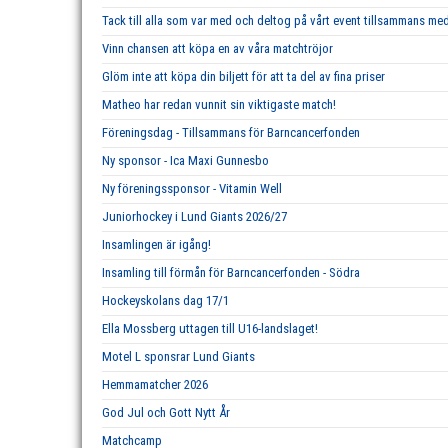
Tack till alla som var med och deltog på vårt event tillsammans m
Vinn chansen att köpa en av våra matchtröjor
Glöm inte att köpa din biljett för att ta del av fina priser
Matheo har redan vunnit sin viktigaste match!
Föreningsdag - Tillsammans för Barncancerfonden
Ny sponsor - Ica Maxi Gunnesbo
Ny föreningssponsor - Vitamin Well
Juniorhockey i Lund Giants 2026/27
Insamlingen är igång!
Insamling till förmån för Barncancerfonden - Södra
Hockeyskolans dag 17/1
Ella Mossberg uttagen till U16-landslaget!
Motel L sponsrar Lund Giants
Hemmamatcher 2026
God Jul och Gott Nytt År
Matchcamp