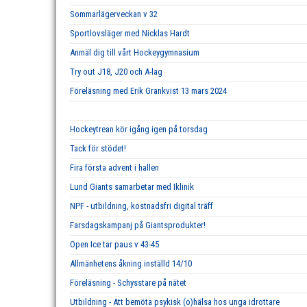
Sommarlägerveckan v 32
Sportlovsläger med Nicklas Hardt
Anmäl dig till vårt Hockeygymnasium
Try out J18, J20 och A-lag
Föreläsning med Erik Grankvist 13 mars 2024
Hockeytrean kör igång igen på torsdag
Tack för stödet!
Fira första advent i hallen
Lund Giants samarbetar med Iklinik
NPF - utbildning, kostnadsfri digital träff
Farsdagskampanj på Giantsprodukter!
Open Ice tar paus v 43-45
Allmänhetens åkning inställd 14/10
Föreläsning - Schysstare på nätet
Utbildning - Att bemöta psykisk (o)hälsa hos unga idrottare