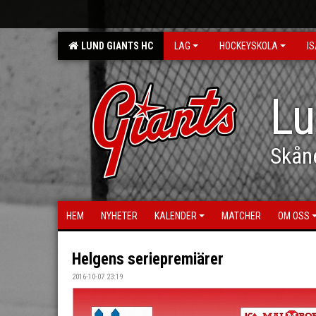
LUND GIANTS HC
LAG
HOCKEYSKOLA
IS
Lu
Skån
HEM
NYHETER
KALENDER
MATCHER
OM OSS
Helgens seriepremiärer
2016-10-07 23:19