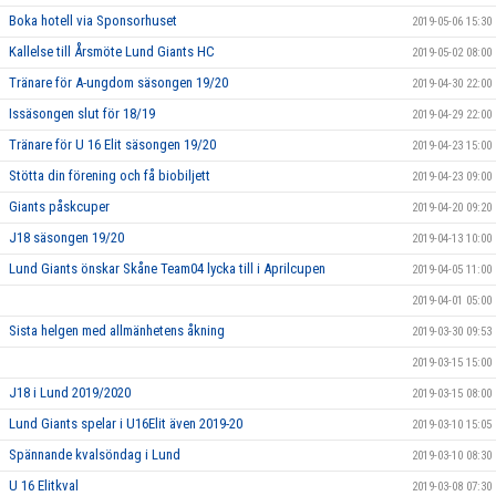
Boka hotell via Sponsorhuset
2019-05-06 15:30
Kallelse till Årsmöte Lund Giants HC
2019-05-02 08:00
Tränare för A-ungdom säsongen 19/20
2019-04-30 22:00
Issäsongen slut för 18/19
2019-04-29 22:00
Tränare för U 16 Elit säsongen 19/20
2019-04-23 15:00
Stötta din förening och få biobiljett
2019-04-23 09:00
Giants påskcuper
2019-04-20 09:20
J18 säsongen 19/20
2019-04-13 10:00
Lund Giants önskar Skåne Team04 lycka till i Aprilcupen
2019-04-05 11:00
2019-04-01 05:00
Sista helgen med allmänhetens åkning
2019-03-30 09:53
2019-03-15 15:00
J18 i Lund 2019/2020
2019-03-15 08:00
Lund Giants spelar i U16Elit även 2019-20
2019-03-10 15:05
Spännande kvalsöndag i Lund
2019-03-10 08:30
U 16 Elitkval
2019-03-08 07:30