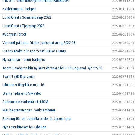
Läs om Lunds hockeyhistoria på Facebook
2022-03-04 13:00
Kvaldramatik i helgen
2022-03-03 15:00
Lund Giants Sommarcamp 2022
2022-02-28 08:00
Lund Giants Tjejcamp 2022
2022-02-28 07:59
#Schysst idrott
2022-02-25 16:00
Var med på Lund Giants juniorsatsning 2022-23
2022-02-25 09:45
Fredrik Malm blir sportchef i Lund Giants
2022-02-18 13:00
Ny ismaskin - ännu bättre is
2022-02-18 08:00
Andre Sandgren blir ny huvudtränare för U16 Regional Syd 22/23
2022-02-15 13:30
Team 15 (D4) premiär
2022-02-07 16:30
Ishallen stängd fr o m kl 16
2022-01-29 15:01
Giants vidare i SM-kvalet
2022-01-16 17:15
Spännande kvalretur i U16SM
2022-01-15 13:30
Mer begränsningar i verksamheten
2022-01-14 14:30
Bokning för att beställa bilder är öppen igen
2022-01-11 15:00
Nya restriktioner för ishallen
2022-01-10 14:30