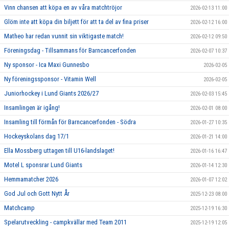
Vinn chansen att köpa en av våra matchtröjor
2026-02-13 11:00
Glöm inte att köpa din biljett för att ta del av fina priser
2026-02-12 16:00
Matheo har redan vunnit sin viktigaste match!
2026-02-12 09:50
Föreningsdag - Tillsammans för Barncancerfonden
2026-02-07 10:37
Ny sponsor - Ica Maxi Gunnesbo
2026-02-05
Ny föreningssponsor - Vitamin Well
2026-02-05
Juniorhockey i Lund Giants 2026/27
2026-02-03 15:45
Insamlingen är igång!
2026-02-01 08:00
Insamling till förmån för Barncancerfonden - Södra
2026-01-27 10:35
Hockeyskolans dag 17/1
2026-01-21 14:00
Ella Mossberg uttagen till U16-landslaget!
2026-01-16 16:47
Motel L sponsrar Lund Giants
2026-01-14 12:30
Hemmamatcher 2026
2026-01-07 12:02
God Jul och Gott Nytt År
2025-12-23 08:00
Matchcamp
2025-12-19 16:30
Spelarutveckling - campkvällar med Team 2011
2025-12-19 12:05