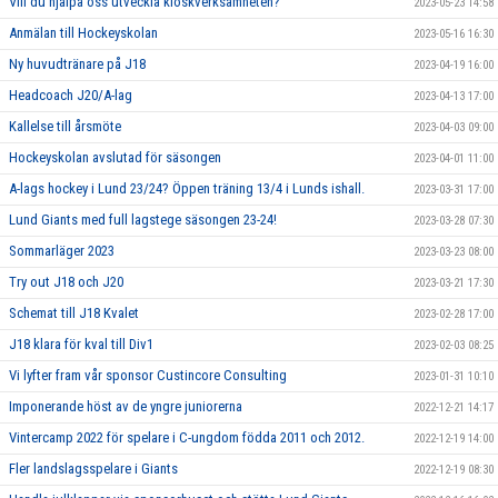
Vill du hjälpa oss utveckla kioskverksamheten?
2023-05-23 14:58
Anmälan till Hockeyskolan
2023-05-16 16:30
Ny huvudtränare på J18
2023-04-19 16:00
Headcoach J20/A-lag
2023-04-13 17:00
Kallelse till årsmöte
2023-04-03 09:00
Hockeyskolan avslutad för säsongen
2023-04-01 11:00
A-lags hockey i Lund 23/24? Öppen träning 13/4 i Lunds ishall.
2023-03-31 17:00
Lund Giants med full lagstege säsongen 23-24!
2023-03-28 07:30
Sommarläger 2023
2023-03-23 08:00
Try out J18 och J20
2023-03-21 17:30
Schemat till J18 Kvalet
2023-02-28 17:00
J18 klara för kval till Div1
2023-02-03 08:25
Vi lyfter fram vår sponsor Custincore Consulting
2023-01-31 10:10
Imponerande höst av de yngre juniorerna
2022-12-21 14:17
Vintercamp 2022 för spelare i C-ungdom födda 2011 och 2012.
2022-12-19 14:00
Fler landslagsspelare i Giants
2022-12-19 08:30