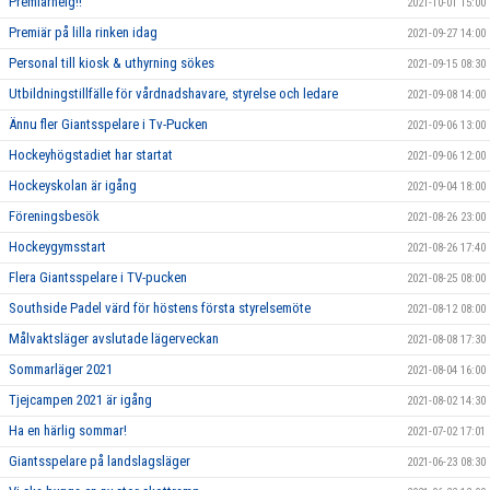
Premiärhelg!!
2021-10-01 15:00
Premiär på lilla rinken idag
2021-09-27 14:00
Personal till kiosk & uthyrning sökes
2021-09-15 08:30
Utbildningstillfälle för vårdnadshavare, styrelse och ledare
2021-09-08 14:00
Ännu fler Giantsspelare i Tv-Pucken
2021-09-06 13:00
Hockeyhögstadiet har startat
2021-09-06 12:00
Hockeyskolan är igång
2021-09-04 18:00
Föreningsbesök
2021-08-26 23:00
Hockeygymsstart
2021-08-26 17:40
Flera Giantsspelare i TV-pucken
2021-08-25 08:00
Southside Padel värd för höstens första styrelsemöte
2021-08-12 08:00
Målvaktsläger avslutade lägerveckan
2021-08-08 17:30
Sommarläger 2021
2021-08-04 16:00
Tjejcampen 2021 är igång
2021-08-02 14:30
Ha en härlig sommar!
2021-07-02 17:01
Giantsspelare på landslagsläger
2021-06-23 08:30