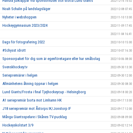
Handla julklappar via sponsorhuset och stötta Lund Giants
2022-12-16 16:02
Noah Schalin på landslagsläger
2022-12-08 07:45
Nyheter i webshoppen
2022-11-10 13:00
Hockeygymnasium 2023/2024
2022-11-09 17:45
2022-11-04 16:41
Dags för fotografering 2022
2022-10-10 15:00
#Schysst idrott
2022-10-07 16:30
Sponsorpaket för dig som är egenföretagare eller har småbolag
2022-10-06 08:00
Svenskhockey.tv
2022-09-30 13:30
Seriepremiärer i helgen
2022-09-30 12:00
Allmänhetens åkning öppnar i helgen
2022-09-30 08:30
Lund Giants/Frosta i final Tjejhockeycup - Helsingborg
2022-09-18 00:20
A1 seriepremiär borta mot Limhamn HK
2022-09-17 13:00
J18 seriepremiär mot Åstorps IK/Jonstorp IF
2022-09-17 12:00
Många Giantsspelare i Skånes TV-pucklag
2022-09-08 09:00
Hockeyskolstart 3/9
2022-09-02 12:14