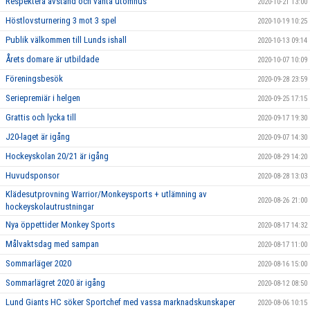
Respektera avstånd och vänta utomhus
2020-10-21 13:00
Höstlovsturnering 3 mot 3 spel
2020-10-19 10:25
Publik välkommen till Lunds ishall
2020-10-13 09:14
Årets domare är utbildade
2020-10-07 10:09
Föreningsbesök
2020-09-28 23:59
Seriepremiär i helgen
2020-09-25 17:15
Grattis och lycka till
2020-09-17 19:30
J20-laget är igång
2020-09-07 14:30
Hockeyskolan 20/21 är igång
2020-08-29 14:20
Huvudsponsor
2020-08-28 13:03
Klädesutprovning Warrior/Monkeysports + utlämning av
2020-08-26 21:00
hockeyskolautrustningar
Nya öppettider Monkey Sports
2020-08-17 14:32
Målvaktsdag med sampan
2020-08-17 11:00
Sommarläger 2020
2020-08-16 15:00
Sommarlägret 2020 är igång
2020-08-12 08:50
Lund Giants HC söker Sportchef med vassa marknadskunskaper
2020-08-06 10:15