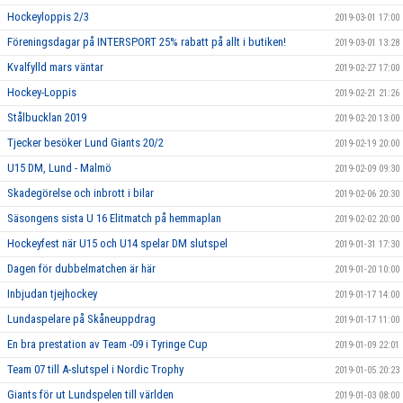
Hockeyloppis 2/3
2019-03-01 17:00
Föreningsdagar på INTERSPORT 25% rabatt på allt i butiken!
2019-03-01 13:28
Kvalfylld mars väntar
2019-02-27 17:00
Hockey-Loppis
2019-02-21 21:26
Stålbucklan 2019
2019-02-20 13:00
Tjecker besöker Lund Giants 20/2
2019-02-19 20:00
U15 DM, Lund - Malmö
2019-02-09 09:30
Skadegörelse och inbrott i bilar
2019-02-06 20:30
Säsongens sista U 16 Elitmatch på hemmaplan
2019-02-02 20:00
Hockeyfest när U15 och U14 spelar DM slutspel
2019-01-31 17:30
Dagen för dubbelmatchen är här
2019-01-20 10:00
Inbjudan tjejhockey
2019-01-17 14:00
Lundaspelare på Skåneuppdrag
2019-01-17 11:00
En bra prestation av Team -09 i Tyringe Cup
2019-01-09 22:01
Team 07 till A-slutspel i Nordic Trophy
2019-01-05 20:23
Giants för ut Lundspelen till världen
2019-01-03 08:00