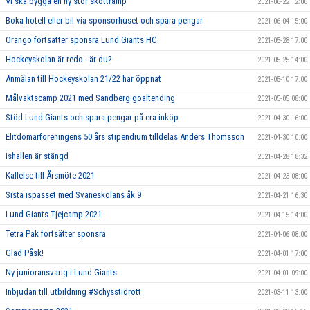
Vi ska bygga en ny stor skottramp
2021-06-22 12:00
Boka hotell eller bil via sponsorhuset och spara pengar
2021-06-04 15:00
Orango fortsätter sponsra Lund Giants HC
2021-05-28 17:00
Hockeyskolan är redo - är du?
2021-05-25 14:00
Anmälan till Hockeyskolan 21/22 har öppnat
2021-05-10 17:00
Målvaktscamp 2021 med Sandberg goaltending
2021-05-05 08:00
Stöd Lund Giants och spara pengar på era inköp
2021-04-30 16:00
Elitdomarföreningens 50 års stipendium tilldelas Anders Thomsson
2021-04-30 10:00
Ishallen är stängd
2021-04-28 18:32
Kallelse till Årsmöte 2021
2021-04-23 08:00
Sista ispasset med Svaneskolans åk 9
2021-04-21 16:30
Lund Giants Tjejcamp 2021
2021-04-15 14:00
Tetra Pak fortsätter sponsra
2021-04-06 08:00
Glad Påsk!
2021-04-01 17:00
Ny junioransvarig i Lund Giants
2021-04-01 09:00
Inbjudan till utbildning #Schysstidrott
2021-03-11 13:00