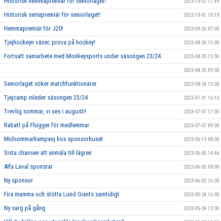
Historisk hemmapremiär för seniorlaget!
2023-10-02 17:49
Historisk seriepremiär för seniorlaget!
2023-10-01 10:18
Hemmapremiär för J20!
2023-09-26 07:00
Tjejhockeyn växer, prova på hockey!
2023-08-26 15:00
Fortsatt samarbete med Monkeysports under säsongen 23/24.
2023-08-25 15:00
2023-08-25 09:00
Seniorlaget söker matchfunktionärer
2023-08-24 15:00
Tjejcamp inleder säsongen 23/24
2023-07-31 16:10
Trevlig sommar, vi ses i augusti!
2023-07-07 17:00
Rabatt på Flügger för medlemmar
2023-07-07 09:00
Midsommarkampanj hos sponsorhuset
2023-06-19 08:00
Sista chansen att anmäla till lägren
2023-06-05 14:46
Alfa Laval sponsrar
2023-06-05 09:00
Ny sponsor
2023-06-02 16:00
Fira mamma och stötta Lund Giants samtidigt
2023-05-24 16:00
Ny sarg på gång
2023-05-24 13:00