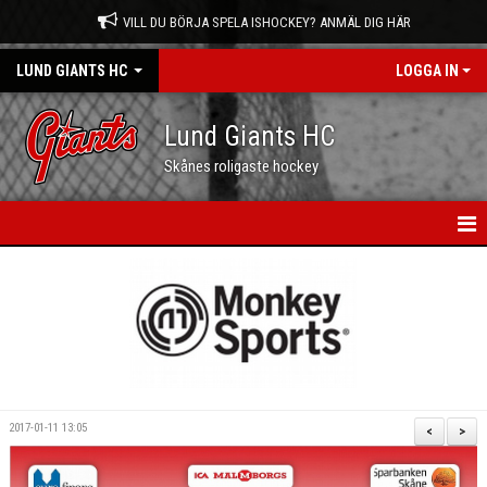
VILL DU BÖRJA SPELA ISHOCKEY? ANMÄL DIG HÄR
LUND GIANTS HC
LOGGA IN
Lund Giants HC
Skånes roligaste hockey
HEM
NYHETER
KALENDER
MATCHER
2017-01-11 13:05
<
>
OM OSS