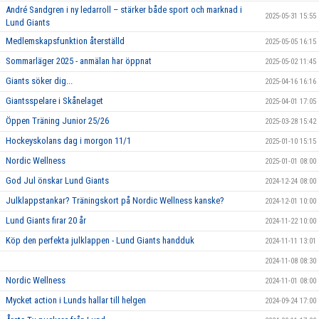
André Sandgren i ny ledarroll – stärker både sport och marknad i
2025-05-31 15:55
Lund Giants
Medlemskapsfunktion återställd
2025-05-05 16:15
Sommarläger 2025 - anmälan har öppnat
2025-05-02 11:45
Giants söker dig...
2025-04-16 16:16
Giantsspelare i Skånelaget
2025-04-01 17:05
Öppen Träning Junior 25/26
2025-03-28 15:42
Hockeyskolans dag i morgon 11/1
2025-01-10 15:15
Nordic Wellness
2025-01-01 08:00
God Jul önskar Lund Giants
2024-12-24 08:00
Julklappstankar? Träningskort på Nordic Wellness kanske?
2024-12-01 10:00
Lund Giants firar 20 år
2024-11-22 10:00
Köp den perfekta julklappen - Lund Giants handduk
2024-11-11 13:01
2024-11-08 08:30
Nordic Wellness
2024-11-01 08:00
Mycket action i Lunds hallar till helgen
2024-09-24 17:00