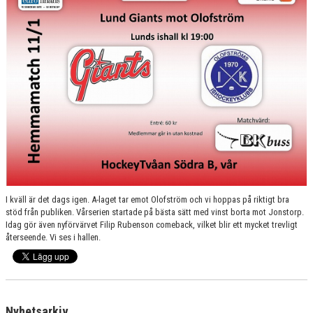
SPONSORER
MEDLEMSKAP
DOKUMENT/LÄNKAR
LUND GIANTS RÖDA TRÅD
KONTAKTA OSS
BOKNING
I kväll är det dags igen. A-laget tar emot Olofström och vi hoppas på riktigt bra
stöd från publiken. Vårserien startade på bästa sätt med vinst borta mot Jonstorp.
Idag gör även nyförvärvet Filip Rubenson comeback, vilket blir ett mycket trevligt
återseende. Vi ses i hallen.
Nyhetsarkiv