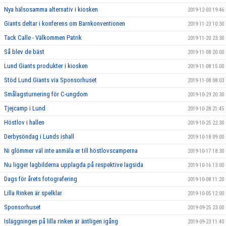
Nya hälsosamma alternativ i kiosken
2019-12-03 19:46
Giants deltar i konferens om Barnkonventionen
2019-11-23 10:30
Tack Calle - Välkommen Patrik
2019-11-20 23:30
Så blev de bäst
2019-11-08 20:00
Lund Giants produkter i kiosken
2019-11-08 15:00
Stöd Lund Giants via Sponsorhuset
2019-11-08 08:03
Smålagsturnering för C-ungdom
2019-10-29 20:30
Tjejcamp i Lund
2019-10-28 21:45
Höstlov i hallen
2019-10-25 22:30
Derbysöndag i Lunds ishall
2019-10-18 09:00
Ni glömmer väl inte anmäla er till höstlovscamperna
2019-10-17 18:30
Nu ligger lagbilderna upplagda på respektive lagsida
2019-10-16 13:00
Dags för årets fotografering
2019-10-08 11:20
Lilla Rinken är spelklar
2019-10-05 12:00
Sponsorhuset
2019-09-25 23:00
Isläggningen på lilla rinken är äntligen igång
2019-09-23 11:40