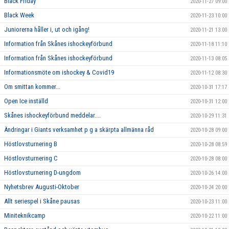
Black Friday
2020-11-27 09:00
Black Week
2020-11-23 10:00
Juniorerna håller i, ut och igång!
2020-11-21 13:00
Information från Skånes ishockeyförbund
2020-11-18 11:10
Information från Skånes ishockeyförbund
2020-11-13 08:05
Informationsmöte om ishockey & Covid19
2020-11-12 08:30
Om smittan kommer...
2020-10-31 17:17
Open Ice inställd
2020-10-31 12:00
Skånes ishockeyförbund meddelar....
2020-10-29 11:31
Ändringar i Giants verksamhet p g a skärpta allmänna råd
2020-10-28 09:00
Höstlovsturnering B
2020-10-28 08:59
Höstlovsturnering C
2020-10-28 08:00
Höstlovsturnering D-ungdom
2020-10-26 14:00
Nyhetsbrev Augusti-Oktober
2020-10-24 20:00
Allt seriespel i Skåne pausas
2020-10-23 11:00
Miniteknikcamp
2020-10-22 11:00