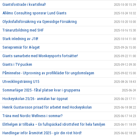
Giantsfostrade i kvartsfinal!
2025-10-30 15:39
Allémo Consulting sponsrar Lund Giants
2025-10-24 10:32
Olycksfallsförsäkring via Gjensidige Försäkring
2025-10-20 10:00
Tränarutbildning med SHF
2025-10-16 15:30
Stark inledning av J18!
2025-10-14 11:00
Seriepremiär för A-laget
2025-09-26 15:00
Giants samarbete med Monkeysports fortsätter!
2025-09-22 11:00
Giants i TV-pucken
2025-09-12 09:30
Påminnelse - Utprovning av profilkläder för ungdomslagen
2025-09-02 15:00
Utvecklingsträning U15
2025-08-26 18:43
Sommarläger 2025 - fåtal platser kvar i grupperna
2025-06-24
Hockeyskolan 25/26 - anmälan har öppnat
2025-06-23 17:11
Henrik Gustavsson prisad för arbetet med Hockeyskolan
2025-06-18 08:22
Träna med Nordic Wellness i sommar?
2025-06-17 14:23
Elithelgen är tillbaka – En fullspäckad idrottsfest för hela familjen
2025-06-11 18:09
Handlingar inför årsmötet 2025 - gör din röst hörd!
2025-06-02 18:20