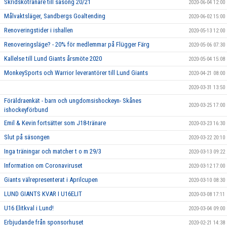
Skridskotränare till säsong 20/21
2020-06-04 12:00
Målvaktsläger, Sandbergs Goaltending
2020-06-02 15:00
Renoveringstider i ishallen
2020-05-13 12:00
Renoveringsläge? - 20% för medlemmar på Flügger Färg
2020-05-06 07:30
Kallelse till Lund Giants årsmöte 2020
2020-05-04 15:08
MonkeySports och Warrior leverantörer till Lund Giants
2020-04-21 08:00
2020-03-31 13:50
Föräldraenkät - barn och ungdomsishockeyn- Skånes
2020-03-25 17:00
ishockeyförbund
Emil & Kevin fortsätter som J18-tränare
2020-03-23 16:30
Slut på säsongen
2020-03-22 20:10
Inga träningar och matcher t o m 29/3
2020-03-13 09:22
Information om Coronaviruset
2020-03-12 17:00
Giants välrepresenterat i Aprilcupen
2020-03-10 08:30
LUND GIANTS KVAR I U16ELIT
2020-03-08 17:11
U16 Elitkval i Lund!
2020-03-04 09:00
Erbjudande från sponsorhuset
2020-02-21 14:38