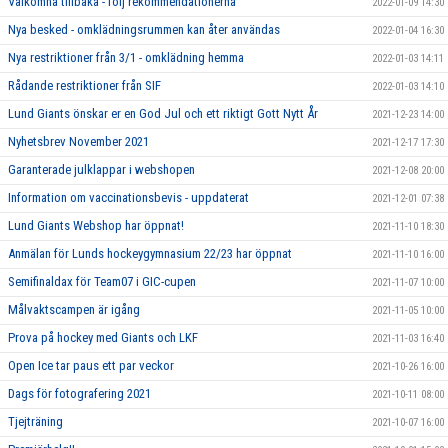
Välkomna tillbaka - följ rekommendationerna
2022-01-09 14:30
Nya besked - omklädningsrummen kan åter användas
2022-01-04 16:30
Nya restriktioner från 3/1 - omklädning hemma
2022-01-03 14:11
Rådande restriktioner från SIF
2022-01-03 14:10
Lund Giants önskar er en God Jul och ett riktigt Gott Nytt År
2021-12-23 14:00
Nyhetsbrev November 2021
2021-12-17 17:30
Garanterade julklappar i webshopen
2021-12-08 20:00
Information om vaccinationsbevis - uppdaterat
2021-12-01 07:38
Lund Giants Webshop har öppnat!
2021-11-10 18:30
Anmälan för Lunds hockeygymnasium 22/23 har öppnat
2021-11-10 16:00
Semifinaldax för Team07 i GIC-cupen
2021-11-07 10:00
Målvaktscampen är igång
2021-11-05 10:00
Prova på hockey med Giants och LKF
2021-11-03 16:40
Open Ice tar paus ett par veckor
2021-10-26 16:00
Dags för fotografering 2021
2021-10-11 08:00
Tjejträning
2021-10-07 16:00