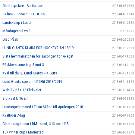
Giantsspelare i Aprilcupen
2018-04-06 08:30
Skånsk Dubbel till LGHC 05
2018-04-06 08:10
Landskamp i Lund
2018-04-01 23:36
Måndagens 3 vs 3
2018-03-27
Glad Påsk
2018-03-25 23:55
LUND GIANTS KLARA FÖR HOCKEY2:AN 18/19
2018-03-21 22:30
Sista hemmamatchen för säsongen för A-laget
2018-03-17 10:00
Påsklovsturnering, 3 mot 3
2018-03-14 21:00
Kval till div 2, Lund Giants - IK Guts
2018-03-13 13:00
Lund Giants spelar i U16Elit 2018/2019
2018-03-11 14:53
Web-TV på U16 Elitkvalet
2018-03-10 14:00
Slutkval U 16 Elit
2018-03-09 18:50
Lundaspelare med i Team Skåne till Aprilcupen 2018
2018-03-08 18:30
Kvaltider A-lag
2018-03-07 09:00
Giants ungdomar i DM - semi, U13 och U15
2018-03-06 18:00
T07 vinner cup i Mariestad
2018-03-05 08:43