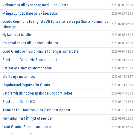
Välkommen till ny säsong med Lund Giants
2020-08-03 23:59
Många Lundspelare på Skåneveckan
2020-07-27 15:30
Lunds Kommuns Fastighets AB fortsätter satsa på Giants kommande
2020-07-07 07:00
säsonger
Ny kamera i ishallen
2020-07-06 13:00
Personal sökes till kiosken i ishallen
2020-07-03 08:30
Lund Giants och Euro Finans förlänger samarbete
2020-07-01 12:00
Stöd Lund Giants via Sponsorhuset
2020-06-24 16:00
Det här är Hemmaplansmodellen
2020-06-21 15:00
Giants nya matchtröja
2020-06-14 18:57
Uppdaterad logotyp för Giants
2020-06-14 15:00
Värdfamilj till hockeyspelande ungdom sökes
2020-06-11 10:00
Stöd Lund Giants HC
2020-06-10 18:58
Anmälan för Hockeyskolan 20/21 har öppnat
2020-06-10 10:10
Hemsidan har fått nytt utseende
2020-06-09 23:00
Lund Giants - Frosta samarbete
2020-06-05 07:20