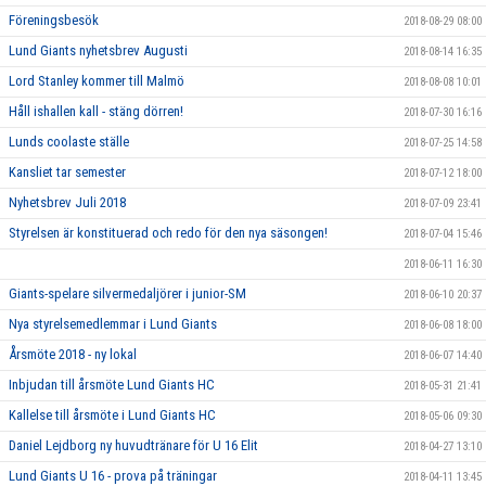
Föreningsbesök
2018-08-29 08:00
Lund Giants nyhetsbrev Augusti
2018-08-14 16:35
Lord Stanley kommer till Malmö
2018-08-08 10:01
Håll ishallen kall - stäng dörren!
2018-07-30 16:16
Lunds coolaste ställe
2018-07-25 14:58
Kansliet tar semester
2018-07-12 18:00
Nyhetsbrev Juli 2018
2018-07-09 23:41
Styrelsen är konstituerad och redo för den nya säsongen!
2018-07-04 15:46
2018-06-11 16:30
Giants-spelare silvermedaljörer i junior-SM
2018-06-10 20:37
Nya styrelsemedlemmar i Lund Giants
2018-06-08 18:00
Årsmöte 2018 - ny lokal
2018-06-07 14:40
Inbjudan till årsmöte Lund Giants HC
2018-05-31 21:41
Kallelse till årsmöte i Lund Giants HC
2018-05-06 09:30
Daniel Lejdborg ny huvudtränare för U 16 Elit
2018-04-27 13:10
Lund Giants U 16 - prova på träningar
2018-04-11 13:45