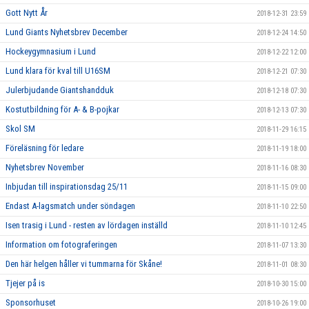
Gott Nytt År
2018-12-31 23:59
Lund Giants Nyhetsbrev December
2018-12-24 14:50
Hockeygymnasium i Lund
2018-12-22 12:00
Lund klara för kval till U16SM
2018-12-21 07:30
Julerbjudande Giantshandduk
2018-12-18 07:30
Kostutbildning för A- & B-pojkar
2018-12-13 07:30
Skol SM
2018-11-29 16:15
Föreläsning för ledare
2018-11-19 18:00
Nyhetsbrev November
2018-11-16 08:30
Inbjudan till inspirationsdag 25/11
2018-11-15 09:00
Endast A-lagsmatch under söndagen
2018-11-10 22:50
Isen trasig i Lund - resten av lördagen inställd
2018-11-10 12:45
Information om fotograferingen
2018-11-07 13:30
Den här helgen håller vi tummarna för Skåne!
2018-11-01 08:30
Tjejer på is
2018-10-30 15:00
Sponsorhuset
2018-10-26 19:00