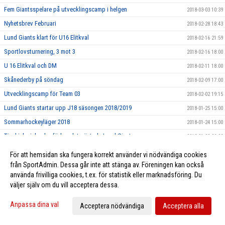
Fem Giantsspelare på utvecklingscamp i helgen
2018-03-03 10:39
Nyhetsbrev Februari
2018-02-28 18:43
Lund Giants klart för U16 Elitkval
2018-02-16 21:59
Sportlovsturnering, 3 mot 3
2018-02-16 18:00
U 16 Elitkval och DM
2018-02-11 18:00
Skånederby på söndag
2018-02-09 17:00
Utvecklingscamp för Team 03
2018-02-02 19:15
Lund Giants startar upp J18 säsongen 2018/2019
2018-01-25 15:00
Sommarhockeyläger 2018
2018-01-24 15:00
Tjeckiska ishockeyförbundet gästade Lund Giants
2018-01-23 22:00
Föreningsbesök och tränarutbildning
2018-01-11 19:50
För att hemsidan ska fungera korrekt använder vi nödvändiga cookies
Hemmamatch 10/1 mot Boro/Vetlanda
från SportAdmin. Dessa går inte att stänga av. Föreningen kan också
2018-01-10 15:00
använda frivilliga cookies, t.ex. för statistik eller marknadsföring. Du
Idrottsmedicinskt Centrum Malmö - Ny partner till Giants
2018-01-05 08:17
väljer själv om du vill acceptera dessa.
Kevin Munge ansluter till Giants
2018-01-03 12:03
Anpassa dina val
Acceptera nödvändiga
Acceptera alla
God Jul från Lund Giants
2017-12-22 17:00
Nyhetsbrev December
2017-12-22 00:50