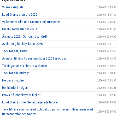
Vi ses i augusti
2026-07-14 13:36
Lund Giants årsmöte 2026
2026-06-15 17:30
Välkommen till Lund Giants, Emil Turesson!
2026-06-12 16:05
Giants sommarläger 2026!
2026-05-28 11:00
Årsmöte 2026 - Gör din röst hörd!
2026-05-09 10:00
Avslutning hockeyskolan 2026
2026-03-28 11:10
Tack för allt, André
2026-03-27 22:55
Anmälan till Giants sommarläger 2026 har öppnat
2026-03-20 08:30
Träningskort via Nordic Wellness
2026-03-20 08:20
Tack för alla bidrag!
2026-03-19 08:00
Helgens matcher
2026-03-17 12:00
Det händer i helgen
2026-03-13 15:04
Prova på ishockey för flickor
2026-03-13 12:01
Lund Giants söker fler engagerade ledare
2026-02-24 15:00
Tack till alla som var med och deltog på vårt event tillsammans med
2026-02-20 15:00
Barncancerfonden Södra!