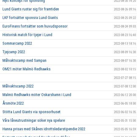
Nytt koncept för sponsring
2022-08-30 14:25
Lund Giants rustar sig för framtiden
2022-08-26 09:16
LKF fortsätter sponsra Lund Giants
2022-08-25 09:22
EuroFinans fortsätter som huvudsponsor
2022-08-24 09:03
Historisk match för tjejer i Lund
2022-08-23 16:40
Sommarcamp 2022
2022-08-13 18:16
Tjejcamp 2022
2022-08-09 16:30
Målvaktscamp med Sampan
2022-08-07 16:30
OM21 möter Malmö Redhawks
2022-08-02 10:15
2022-07-27 08:15
Målvaktscamp 2022
2022-07-08 12:00
Malmö Redhawks möter Oskarshamn i Lund
2022-06-12 20:00
Årsmöte 2022
2022-06-05 18:00
Stötta Lund Giants via sponsorhuset
2022-06-02 16:35
Våra låneutrustningar söker nya spelare
2022-05-31 15:00
Hanna prisas med Skånes idrottsledarstipendie 2022
2022-05-05 16:59