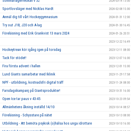
Sommarlägerveckan v 32
2024-03-14 13:00
Sportlovsläger med Nicklas Hardt
2024-02-08 15:00
Anmäl dig till vårt Hockeygymnasium
2024-01-31 12:00
Try out J18, J20 och A-lag
2024-01-30 16:45
Föreläsning med Erik Grankvist 13 mars 2024
2024-01-26 20:51
2023-12-22 16:49
Hockeytrean kör igång igen på torsdag
2023-12-11 08:00
Tack för stödet!
2023-12-07 16:00
Fira första advent i hallen
2023-12-01 15:00
Lund Giants samarbetar med Iklinik
2023-11-29 17:58
NPF - utbildning, kostnadsfri digital träff
2023-11-24 08:00
Farsdagskampanj på Giantsprodukter!
2023-10-31 16:00
Open Ice tar paus v 43-45
2023-10-23 09:54
Allmänhetens åkning inställd 14/10
2023-10-14 08:57
Föreläsning - Schysstare på nätet
2023-10-13 08:00
Utbildning - Att bemöta psykisk (o)hälsa hos unga idrottare
2023-10-10 16:00