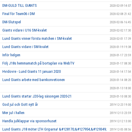
DM-GULD TILL GIANTS
2020-02-09 14:07
Final för Team06 i DM
2020-02-08 21:42
DM-Slutspel
2020-02-06 16:45
Giants vidare i U16 SM-kvalet
2020-02-02 17:30
Lund Giants vinner första matchen i SM-kvalet
2020-02-01 17:39
Lund Giants vidare i SM-kvalet
2020-01-19 19:38
Inför helgen
2020-01-17 23:59
Följ J18s hemmamatch på bortaplan via WebTV
2020-01-17 08:30
Hvidovre - Lund Giants 11 januari 2020
2020-01-14 17:54
Lund Giants arbete med barnkonvetionen
2020-01-14 08:20
2020-01-13 18:00
Lund Giants startar J20-lag säsongen 2020-21
2020-01-10 08:30
God jul och Gott nytt år
2019-12-23 19:00
Mer jul i hallen
2019-12-13 23:59
Handla julklappar via sponsorhuset
2019-12-12 13:00
Lund Giants J18 möter LTH Griparna! &#128170;&#127954;&#129349;
2019-12-05 08:56