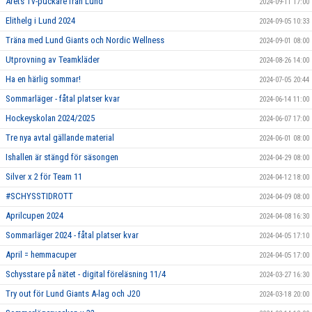
Årets Tv-puckare från Lund
2024-09-11 17:00
Elithelg i Lund 2024
2024-09-05 10:33
Träna med Lund Giants och Nordic Wellness
2024-09-01 08:00
Utprovning av Teamkläder
2024-08-26 14:00
Ha en härlig sommar!
2024-07-05 20:44
Sommarläger - fåtal platser kvar
2024-06-14 11:00
Hockeyskolan 2024/2025
2024-06-07 17:00
Tre nya avtal gällande material
2024-06-01 08:00
Ishallen är stängd för säsongen
2024-04-29 08:00
Silver x 2 för Team 11
2024-04-12 18:00
#SCHYSSTIDROTT
2024-04-09 08:00
Aprilcupen 2024
2024-04-08 16:30
Sommarläger 2024 - fåtal platser kvar
2024-04-05 17:10
April = hemmacuper
2024-04-05 17:00
Schysstare på nätet - digital föreläsning 11/4
2024-03-27 16:30
Try out för Lund Giants A-lag och J20
2024-03-18 20:00