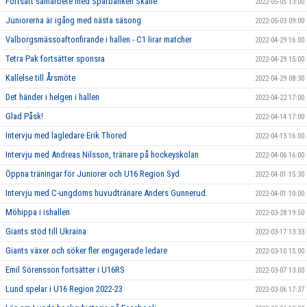
Fortsatt samarbete med Sparbanken Skåne
2022-05-05 13:00
Juniorerna är igång med nästa säsong
2022-05-03 09:00
Valborgsmässoaftonfirande i hallen - C1 lirar matcher
2022-04-29 16:00
Tetra Pak fortsätter sponsra
2022-04-29 15:00
Kallelse till Årsmöte
2022-04-29 08:30
Det händer i helgen i hallen
2022-04-22 17:00
Glad Påsk!
2022-04-14 17:00
Intervju med lagledare Erik Thored
2022-04-13 16:00
Intervju med Andreas Nilsson, tränare på hockeyskolan
2022-04-06 16:00
Öppna träningar för Juniorer och U16 Region Syd
2022-04-01 15:30
Intervju med C-ungdoms huvudtränare Anders Gunnerud.
2022-04-01 10:00
Möhippa i ishallen
2022-03-28 19:50
Giants stöd till Ukraina
2022-03-17 13:33
Giants växer och söker fler engagerade ledare
2022-03-10 15:00
Emil Sörensson fortsätter i U16RS
2022-03-07 13:00
Lund spelar i U16 Region 2022-23
2022-03-06 17:37