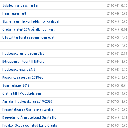
Jubileumsmössan är här
2019-09-21 08:30
Hemmapremiär!!
2019-09-20 13:08
Skåne Team Flickor laddar för kvalspel
2019-09-18 13:00
Glada nyheter! 25% på allt i butiken!
2019-09-10 08:54
U16 Elit tar första segern i genrepet
2019-09-08 14:45
2019-09-06 14:00
Hockeyskolan lördagen 31/8
2019-08-31 23:59
B-truppen on tour till Nittorp
2019-08-24 11:00
Hockeyskolestart 24/8
2019-08-23 16:30
Kiosknytt säsongen 2019-20
2019-08-12 18:00
Sommarläger 2019
2019-08-08 08:01
Grattis till TV-puckplatsen
2019-08-05 17:00
Anmälan Hockeyskolan 2019/2020
2019-07-08 11:00
Presentation av Giants nya styrelse
2019-06-17 15:00
Dagordning Årsmöte Lund Giants HC
2019-06-10 16:32
Provkör Skoda och stöd Lund Giants
2019-05-09 13:00