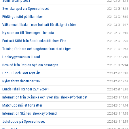
Sommarcamp 2021
2021-03-09 15:15
Svenska spel via Sponsorhuset
2021-03-05 13:15
Förlängd istid på lilla rinken
2021-03-02 13:00
Välkomna tillbaka - men fortsatt försiktighet råder
2021-03-01 17:17
Ny sponsor till föreningen - Innecta
2021-02-12 15:00
Fortsatt Stöd från Sparbanksstiftelsen Finn
2021-02-02 10:30
Träning för barn och ungdomar kan starta igen
2021-01-22 16:58
Hockeygymnasium i Lund
2021-01-15 12:00
Besked från Region Syd om säsongen
2021-01-08 22:04
God Jul och Gott Nytt År!
2020-12-23 13:00
Nyhetsbrev december 2020
2020-12-23 12:59
Lunds ishall stänger 22/12-24/1
2020-12-21 18:00
Information från Skånska och Svenska ishockeyförbundet
2020-12-18 14:00
Matchuppehållet fortsätter
2020-12-13 17:14
Information Skånes ishockeyförbund
2020-12-11 17:55
Julshoppa på Sponsorhuset
2020-12-11 16:59