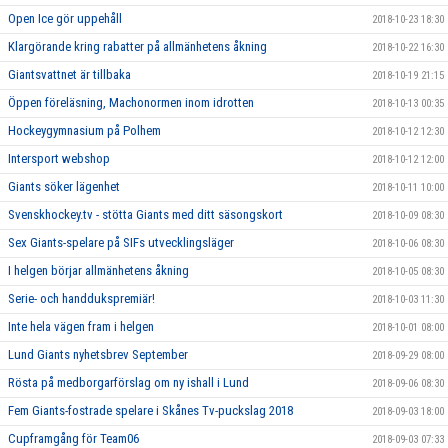
Open Ice gör uppehåll
2018-10-23 18:30
Klargörande kring rabatter på allmänhetens åkning
2018-10-22 16:30
Giantsvattnet är tillbaka
2018-10-19 21:15
Öppen föreläsning, Machonormen inom idrotten
2018-10-13 00:35
Hockeygymnasium på Polhem
2018-10-12 12:30
Intersport webshop
2018-10-12 12:00
Giants söker lägenhet
2018-10-11 10:00
Svenskhockey.tv - stötta Giants med ditt säsongskort
2018-10-09 08:30
Sex Giants-spelare på SIFs utvecklingsläger
2018-10-06 08:30
I helgen börjar allmänhetens åkning
2018-10-05 08:30
Serie- och handdukspremiär!
2018-10-03 11:30
Inte hela vägen fram i helgen
2018-10-01 08:00
Lund Giants nyhetsbrev September
2018-09-29 08:00
Rösta på medborgarförslag om ny ishall i Lund
2018-09-06 08:30
Fem Giants-fostrade spelare i Skånes Tv-puckslag 2018
2018-09-03 18:00
Cupframgång för Team06
2018-09-03 07:33