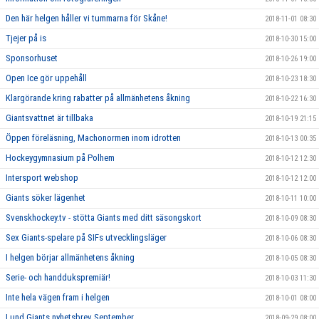
Den här helgen håller vi tummarna för Skåne!
2018-11-01 08:30
Tjejer på is
2018-10-30 15:00
Sponsorhuset
2018-10-26 19:00
Open Ice gör uppehåll
2018-10-23 18:30
Klargörande kring rabatter på allmänhetens åkning
2018-10-22 16:30
Giantsvattnet är tillbaka
2018-10-19 21:15
Öppen föreläsning, Machonormen inom idrotten
2018-10-13 00:35
Hockeygymnasium på Polhem
2018-10-12 12:30
Intersport webshop
2018-10-12 12:00
Giants söker lägenhet
2018-10-11 10:00
Svenskhockey.tv - stötta Giants med ditt säsongskort
2018-10-09 08:30
Sex Giants-spelare på SIFs utvecklingsläger
2018-10-06 08:30
I helgen börjar allmänhetens åkning
2018-10-05 08:30
Serie- och handdukspremiär!
2018-10-03 11:30
Inte hela vägen fram i helgen
2018-10-01 08:00
Lund Giants nyhetsbrev September
2018-09-29 08:00