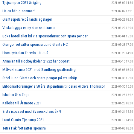
Tjejcampen 2021 är igång
2021-08-02 14:30
Ha en härlig sommar!
2021-07-02 17:01
Giantsspelare på landslagsläger
2021-06-23 08:30
Vi ska bygga en ny stor skottramp
2021-06-22 12:00
Boka hotell eller bil via sponsorhuset och spara pengar
2021-06-04 15:00
Orango fortsätter sponsra Lund Giants HC
2021-05-28 17:00
Hockeyskolan är redo - är du?
2021-05-25 14:00
Anmälan till Hockeyskolan 21/22 har öppnat
2021-05-10 17:00
Målvaktscamp 2021 med Sandberg goaltending
2021-05-05 08:00
Stöd Lund Giants och spara pengar på era inköp
2021-04-30 16:00
Elitdomarföreningens 50 års stipendium tilldelas Anders Thomsson
2021-04-30 10:00
Ishallen är stängd
2021-04-28 18:32
Kallelse till Årsmöte 2021
2021-04-23 08:00
Sista ispasset med Svaneskolans åk 9
2021-04-21 16:30
Lund Giants Tjejcamp 2021
2021-04-15 14:00
Tetra Pak fortsätter sponsra
2021-04-06 08:00