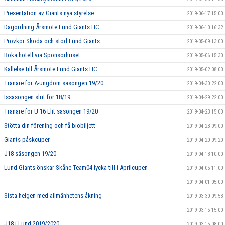
Presentation av Giants nya styrelse
2019-06-17 15:00
Dagordning Årsmöte Lund Giants HC
2019-06-10 16:32
Provkör Skoda och stöd Lund Giants
2019-05-09 13:00
Boka hotell via Sponsorhuset
2019-05-06 15:30
Kallelse till Årsmöte Lund Giants HC
2019-05-02 08:00
Tränare för A-ungdom säsongen 19/20
2019-04-30 22:00
Issäsongen slut för 18/19
2019-04-29 22:00
Tränare för U 16 Elit säsongen 19/20
2019-04-23 15:00
Stötta din förening och få biobiljett
2019-04-23 09:00
Giants påskcuper
2019-04-20 09:20
J18 säsongen 19/20
2019-04-13 10:00
Lund Giants önskar Skåne Team04 lycka till i Aprilcupen
2019-04-05 11:00
2019-04-01 05:00
Sista helgen med allmänhetens åkning
2019-03-30 09:53
2019-03-15 15:00
J18 i Lund 2019/2020
2019-03-15 08:00