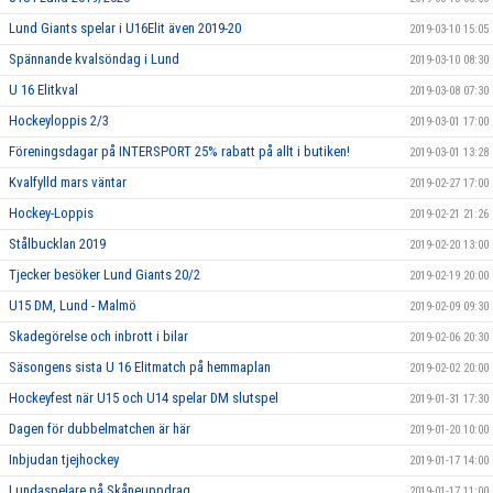
Lund Giants spelar i U16Elit även 2019-20
2019-03-10 15:05
Spännande kvalsöndag i Lund
2019-03-10 08:30
U 16 Elitkval
2019-03-08 07:30
Hockeyloppis 2/3
2019-03-01 17:00
Föreningsdagar på INTERSPORT 25% rabatt på allt i butiken!
2019-03-01 13:28
Kvalfylld mars väntar
2019-02-27 17:00
Hockey-Loppis
2019-02-21 21:26
Stålbucklan 2019
2019-02-20 13:00
Tjecker besöker Lund Giants 20/2
2019-02-19 20:00
U15 DM, Lund - Malmö
2019-02-09 09:30
Skadegörelse och inbrott i bilar
2019-02-06 20:30
Säsongens sista U 16 Elitmatch på hemmaplan
2019-02-02 20:00
Hockeyfest när U15 och U14 spelar DM slutspel
2019-01-31 17:30
Dagen för dubbelmatchen är här
2019-01-20 10:00
Inbjudan tjejhockey
2019-01-17 14:00
Lundaspelare på Skåneuppdrag
2019-01-17 11:00