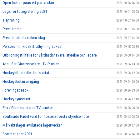
Open Ice tar paus ett par veckor
2021-10-26 16:00
Dags för fotografering 2021
2021-10-11 08:00
Tjejträning
2021-10-07 16:00
Premiärhelg!!
2021-10-01 15:00
Premiär på lilla rinken idag
2021-09-27 14:00
Personal till kiosk & uthyrning sökes
2021-09-15 08:30
Utbildningstillfälle för vårdnadshavare, styrelse och ledare
2021-09-08 14:00
Ännu fler Giantsspelare i Tv-Pucken
2021-09-06 13:00
Hockeyhögstadiet har startat
2021-09-06 12:00
Hockeyskolan är igång
2021-09-04 18:00
Föreningsbesök
2021-08-26 23:00
Hockeygymsstart
2021-08-26 17:40
Flera Giantsspelare i TV-pucken
2021-08-25 08:00
Southside Padel värd för höstens första styrelsemöte
2021-08-12 08:00
Målvaktsläger avslutade lägerveckan
2021-08-08 17:30
Sommarläger 2021
2021-08-04 16:00