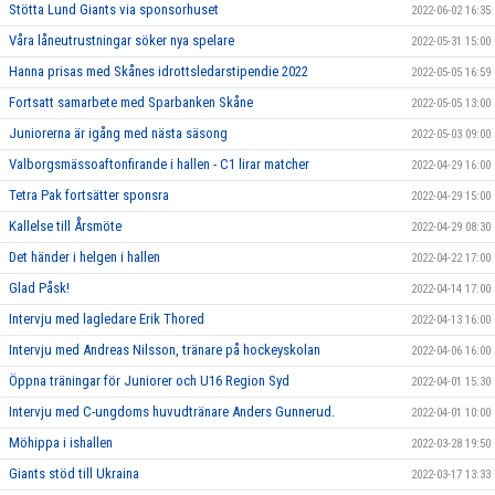
Stötta Lund Giants via sponsorhuset
2022-06-02 16:35
Våra låneutrustningar söker nya spelare
2022-05-31 15:00
Hanna prisas med Skånes idrottsledarstipendie 2022
2022-05-05 16:59
Fortsatt samarbete med Sparbanken Skåne
2022-05-05 13:00
Juniorerna är igång med nästa säsong
2022-05-03 09:00
Valborgsmässoaftonfirande i hallen - C1 lirar matcher
2022-04-29 16:00
Tetra Pak fortsätter sponsra
2022-04-29 15:00
Kallelse till Årsmöte
2022-04-29 08:30
Det händer i helgen i hallen
2022-04-22 17:00
Glad Påsk!
2022-04-14 17:00
Intervju med lagledare Erik Thored
2022-04-13 16:00
Intervju med Andreas Nilsson, tränare på hockeyskolan
2022-04-06 16:00
Öppna träningar för Juniorer och U16 Region Syd
2022-04-01 15:30
Intervju med C-ungdoms huvudtränare Anders Gunnerud.
2022-04-01 10:00
Möhippa i ishallen
2022-03-28 19:50
Giants stöd till Ukraina
2022-03-17 13:33