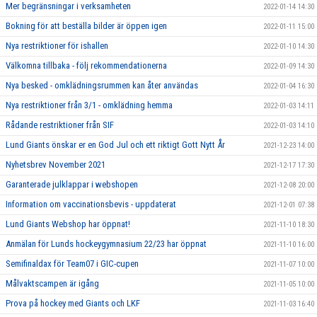
Mer begränsningar i verksamheten
2022-01-14 14:30
Bokning för att beställa bilder är öppen igen
2022-01-11 15:00
Nya restriktioner för ishallen
2022-01-10 14:30
Välkomna tillbaka - följ rekommendationerna
2022-01-09 14:30
Nya besked - omklädningsrummen kan åter användas
2022-01-04 16:30
Nya restriktioner från 3/1 - omklädning hemma
2022-01-03 14:11
Rådande restriktioner från SIF
2022-01-03 14:10
Lund Giants önskar er en God Jul och ett riktigt Gott Nytt År
2021-12-23 14:00
Nyhetsbrev November 2021
2021-12-17 17:30
Garanterade julklappar i webshopen
2021-12-08 20:00
Information om vaccinationsbevis - uppdaterat
2021-12-01 07:38
Lund Giants Webshop har öppnat!
2021-11-10 18:30
Anmälan för Lunds hockeygymnasium 22/23 har öppnat
2021-11-10 16:00
Semifinaldax för Team07 i GIC-cupen
2021-11-07 10:00
Målvaktscampen är igång
2021-11-05 10:00
Prova på hockey med Giants och LKF
2021-11-03 16:40