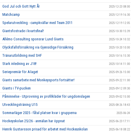
God Jul och Gott Nytt År
2025-12-23 08:00
Matchcamp
2025-12-19 16:30
Spelarutveckling - campkvällar med Team 2011
2025-12-19 12:05
Giantsfostrade i kvartsfinal!
2025-10-30 15:39
Allémo Consulting sponsrar Lund Giants
2025-10-24 10:32
Olycksfallsförsäkring via Gjensidige Försäkring
2025-10-20 10:00
Tränarutbildning med SHF
2025-10-16 15:30
Stark inledning av J18!
2025-10-14 11:00
Seriepremiär för A-laget
2025-09-26 15:00
Giants samarbete med Monkeysports fortsätter!
2025-09-22 11:00
Giants i TV-pucken
2025-09-12 09:30
Påminnelse - Utprovning av profilkläder för ungdomslagen
2025-09-02 15:00
Utvecklingsträning U15
2025-08-26 18:43
Sommarläger 2025 - fåtal platser kvar i grupperna
2025-06-24
Hockeyskolan 25/26 - anmälan har öppnat
2025-06-23 17:11
Henrik Gustavsson prisad för arbetet med Hockeyskolan
2025-06-18 08:22