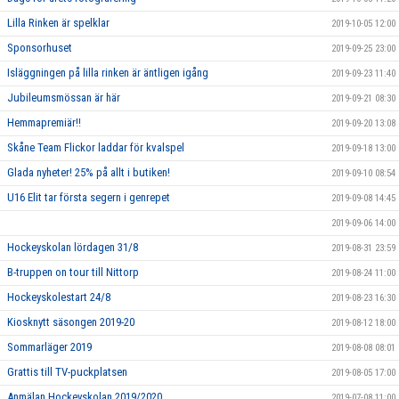
Lilla Rinken är spelklar
2019-10-05 12:00
Sponsorhuset
2019-09-25 23:00
Isläggningen på lilla rinken är äntligen igång
2019-09-23 11:40
Jubileumsmössan är här
2019-09-21 08:30
Hemmapremiär!!
2019-09-20 13:08
Skåne Team Flickor laddar för kvalspel
2019-09-18 13:00
Glada nyheter! 25% på allt i butiken!
2019-09-10 08:54
U16 Elit tar första segern i genrepet
2019-09-08 14:45
2019-09-06 14:00
Hockeyskolan lördagen 31/8
2019-08-31 23:59
B-truppen on tour till Nittorp
2019-08-24 11:00
Hockeyskolestart 24/8
2019-08-23 16:30
Kiosknytt säsongen 2019-20
2019-08-12 18:00
Sommarläger 2019
2019-08-08 08:01
Grattis till TV-puckplatsen
2019-08-05 17:00
Anmälan Hockeyskolan 2019/2020
2019-07-08 11:00