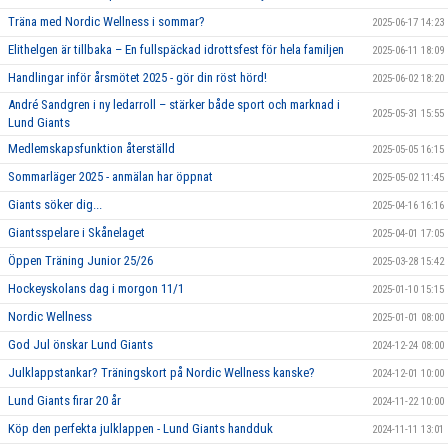
Träna med Nordic Wellness i sommar?
2025-06-17 14:23
Elithelgen är tillbaka – En fullspäckad idrottsfest för hela familjen
2025-06-11 18:09
Handlingar inför årsmötet 2025 - gör din röst hörd!
2025-06-02 18:20
André Sandgren i ny ledarroll – stärker både sport och marknad i
2025-05-31 15:55
Lund Giants
Medlemskapsfunktion återställd
2025-05-05 16:15
Sommarläger 2025 - anmälan har öppnat
2025-05-02 11:45
Giants söker dig...
2025-04-16 16:16
Giantsspelare i Skånelaget
2025-04-01 17:05
Öppen Träning Junior 25/26
2025-03-28 15:42
Hockeyskolans dag i morgon 11/1
2025-01-10 15:15
Nordic Wellness
2025-01-01 08:00
God Jul önskar Lund Giants
2024-12-24 08:00
Julklappstankar? Träningskort på Nordic Wellness kanske?
2024-12-01 10:00
Lund Giants firar 20 år
2024-11-22 10:00
Köp den perfekta julklappen - Lund Giants handduk
2024-11-11 13:01