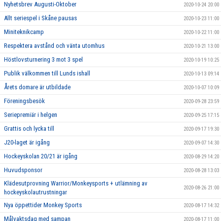
Nyhetsbrev Augusti-Oktober
2020-10-24 20:00
Allt seriespel i Skåne pausas
2020-10-23 11:00
Miniteknikcamp
2020-10-22 11:00
Respektera avstånd och vänta utomhus
2020-10-21 13:00
Höstlovsturnering 3 mot 3 spel
2020-10-19 10:25
Publik välkommen till Lunds ishall
2020-10-13 09:14
Årets domare är utbildade
2020-10-07 10:09
Föreningsbesök
2020-09-28 23:59
Seriepremiär i helgen
2020-09-25 17:15
Grattis och lycka till
2020-09-17 19:30
J20-laget är igång
2020-09-07 14:30
Hockeyskolan 20/21 är igång
2020-08-29 14:20
Huvudsponsor
2020-08-28 13:03
Klädesutprovning Warrior/Monkeysports + utlämning av
2020-08-26 21:00
hockeyskolautrustningar
Nya öppettider Monkey Sports
2020-08-17 14:32
Målvaktsdag med sampan
2020-08-17 11:00