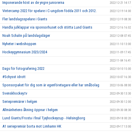
Imponerande höst av de yngre juniorerna
2022-12-21 14:17
Vintercamp 2022 för spelare i C-ungdom födda 2011 och 2012.
2022-12-19 14:00
Fler landslagsspelare i Giants
2022-12-19 08:30
Handla julklappar via sponsorhuset och stötta Lund Giants
2022-12-16 16:02
Noah Schalin på landslagsläger
2022-12-08 07:45
Nyheter i webshoppen
2022-11-10 13:00
Hockeygymnasium 2023/2024
2022-11-09 17:45
2022-11-04 16:41
Dags för fotografering 2022
2022-10-10 15:00
#Schysst idrott
2022-10-07 16:30
Sponsorpaket för dig som är egenföretagare eller har småbolag
2022-10-06 08:00
Svenskhockey.tv
2022-09-30 13:30
Seriepremiärer i helgen
2022-09-30 12:00
Allmänhetens åkning öppnar i helgen
2022-09-30 08:30
Lund Giants/Frosta i final Tjejhockeycup - Helsingborg
2022-09-18 00:20
A1 seriepremiär borta mot Limhamn HK
2022-09-17 13:00