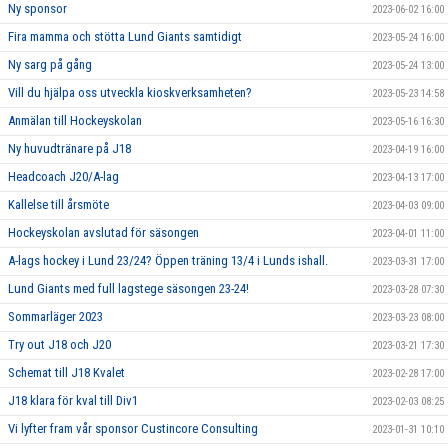
Ny sponsor
2023-06-02 16:00
Fira mamma och stötta Lund Giants samtidigt
2023-05-24 16:00
Ny sarg på gång
2023-05-24 13:00
Vill du hjälpa oss utveckla kioskverksamheten?
2023-05-23 14:58
Anmälan till Hockeyskolan
2023-05-16 16:30
Ny huvudtränare på J18
2023-04-19 16:00
Headcoach J20/A-lag
2023-04-13 17:00
Kallelse till årsmöte
2023-04-03 09:00
Hockeyskolan avslutad för säsongen
2023-04-01 11:00
A-lags hockey i Lund 23/24? Öppen träning 13/4 i Lunds ishall.
2023-03-31 17:00
Lund Giants med full lagstege säsongen 23-24!
2023-03-28 07:30
Sommarläger 2023
2023-03-23 08:00
Try out J18 och J20
2023-03-21 17:30
Schemat till J18 Kvalet
2023-02-28 17:00
J18 klara för kval till Div1
2023-02-03 08:25
Vi lyfter fram vår sponsor Custincore Consulting
2023-01-31 10:10