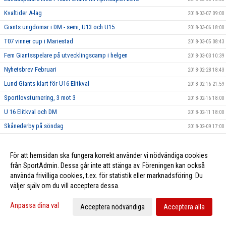
Kvaltider A-lag
2018-03-07 09:00
Giants ungdomar i DM - semi, U13 och U15
2018-03-06 18:00
T07 vinner cup i Mariestad
2018-03-05 08:43
Fem Giantsspelare på utvecklingscamp i helgen
2018-03-03 10:39
Nyhetsbrev Februari
2018-02-28 18:43
Lund Giants klart för U16 Elitkval
2018-02-16 21:59
Sportlovsturnering, 3 mot 3
2018-02-16 18:00
U 16 Elitkval och DM
2018-02-11 18:00
Skånederby på söndag
2018-02-09 17:00
Utvecklingscamp för Team 03
2018-02-02 19:15
Lund Giants startar upp J18 säsongen 2018/2019
2018-01-25 15:00
För att hemsidan ska fungera korrekt använder vi nödvändiga cookies
från SportAdmin. Dessa går inte att stänga av. Föreningen kan också
Sommarhockeyläger 2018
2018-01-24 15:00
använda frivilliga cookies, t.ex. för statistik eller marknadsföring. Du
Tjeckiska ishockeyförbundet gästade Lund Giants
2018-01-23 22:00
väljer själv om du vill acceptera dessa.
Föreningsbesök och tränarutbildning
2018-01-11 19:50
Anpassa dina val
Acceptera nödvändiga
Acceptera alla
Hemmamatch 10/1 mot Boro/Vetlanda
2018-01-10 15:00
Idrottsmedicinskt Centrum Malmö - Ny partner till Giants
2018-01-05 08:17