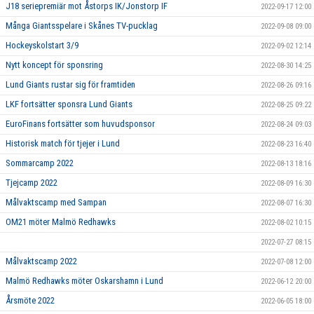
J18 seriepremiär mot Åstorps IK/Jonstorp IF
2022-09-17 12:00
Många Giantsspelare i Skånes TV-pucklag
2022-09-08 09:00
Hockeyskolstart 3/9
2022-09-02 12:14
Nytt koncept för sponsring
2022-08-30 14:25
Lund Giants rustar sig för framtiden
2022-08-26 09:16
LKF fortsätter sponsra Lund Giants
2022-08-25 09:22
EuroFinans fortsätter som huvudsponsor
2022-08-24 09:03
Historisk match för tjejer i Lund
2022-08-23 16:40
Sommarcamp 2022
2022-08-13 18:16
Tjejcamp 2022
2022-08-09 16:30
Målvaktscamp med Sampan
2022-08-07 16:30
OM21 möter Malmö Redhawks
2022-08-02 10:15
2022-07-27 08:15
Målvaktscamp 2022
2022-07-08 12:00
Malmö Redhawks möter Oskarshamn i Lund
2022-06-12 20:00
Årsmöte 2022
2022-06-05 18:00