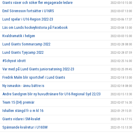
Giants växer och söker fler engagerade ledare
2022-03-10 15:00
Emil Sörensson fortsätter i U16RS
2022-03-07 13:00
Lund spelar i U16 Region 2022-23
2022-03-06 17:37
Läs om Lunds hockeyhistoria på Facebook
2022-03-04 13:00
Kvaldramatik i helgen
2022-03-03 15:00
Lund Giants Sommarcamp 2022
2022-02-28 08:00
Lund Giants Tjejcamp 2022
2022-02-28 07:59
#Schysst idrott
2022-02-25 16:00
Var med på Lund Giants juniorsatsning 2022-23
2022-02-25 09:45
Fredrik Malm blir sportchef i Lund Giants
2022-02-18 13:00
Ny ismaskin - ännu bättre is
2022-02-18 08:00
Andre Sandgren blir ny huvudtränare för U16 Regional Syd 22/23
2022-02-15 13:30
Team 15 (D4) premiär
2022-02-07 16:30
Ishallen stängd fr o m kl 16
2022-01-29 15:01
Giants vidare i SM-kvalet
2022-01-16 17:15
Spännande kvalretur i U16SM
2022-01-15 13:30