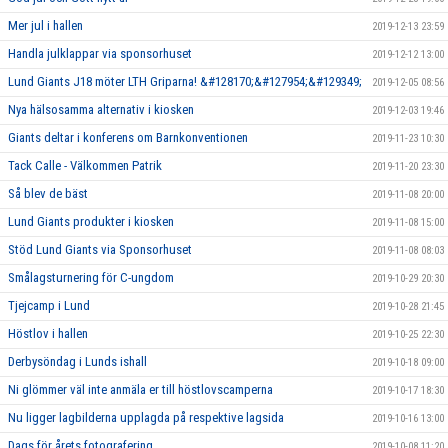
Mer jul i hallen
2019-12-13 23:59
Handla julklappar via sponsorhuset
2019-12-12 13:00
Lund Giants J18 möter LTH Griparna! &#128170;&#127954;&#129349;
2019-12-05 08:56
Nya hälsosamma alternativ i kiosken
2019-12-03 19:46
Giants deltar i konferens om Barnkonventionen
2019-11-23 10:30
Tack Calle - Välkommen Patrik
2019-11-20 23:30
Så blev de bäst
2019-11-08 20:00
Lund Giants produkter i kiosken
2019-11-08 15:00
Stöd Lund Giants via Sponsorhuset
2019-11-08 08:03
Smålagsturnering för C-ungdom
2019-10-29 20:30
Tjejcamp i Lund
2019-10-28 21:45
Höstlov i hallen
2019-10-25 22:30
Derbysöndag i Lunds ishall
2019-10-18 09:00
Ni glömmer väl inte anmäla er till höstlovscamperna
2019-10-17 18:30
Nu ligger lagbilderna upplagda på respektive lagsida
2019-10-16 13:00
Dags för årets fotografering
2019-10-08 11:20