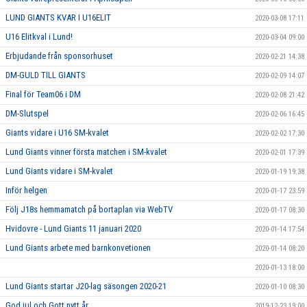
LUND GIANTS KVAR I U16ELIT
2020-03-08 17:11
U16 Elitkval i Lund!
2020-03-04 09:00
Erbjudande från sponsorhuset
2020-02-21 14:38
DM-GULD TILL GIANTS
2020-02-09 14:07
Final för Team06 i DM
2020-02-08 21:42
DM-Slutspel
2020-02-06 16:45
Giants vidare i U16 SM-kvalet
2020-02-02 17:30
Lund Giants vinner första matchen i SM-kvalet
2020-02-01 17:39
Lund Giants vidare i SM-kvalet
2020-01-19 19:38
Inför helgen
2020-01-17 23:59
Följ J18s hemmamatch på bortaplan via WebTV
2020-01-17 08:30
Hvidovre - Lund Giants 11 januari 2020
2020-01-14 17:54
Lund Giants arbete med barnkonvetionen
2020-01-14 08:20
2020-01-13 18:00
Lund Giants startar J20-lag säsongen 2020-21
2020-01-10 08:30
God jul och Gott nytt år
2019-12-23 19:00