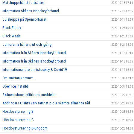
Matchuppehållet fortsätter
2020-12-13 17:14
Information Skånes ishockeyförbund
2020-12-11 17:55
Julshoppa på Sponsorhuset
2020-12-11 16:59
Black Friday
2020-11-27 09:00
Black Week
2020-11-23 10:00
Juniorerna håller i, ut och igång!
2020-11-21 13:00
Information från Skånes ishockeyförbund
2020-11-18 11:10
Information från Skånes ishockeyförbund
2020-11-13 08:05
Informationsmöte om ishockey & Covid19
2020-11-12 08:30
Om smittan kommer...
2020-10-31 17:17
Open Ice inställd
2020-10-31 12:00
Skånes ishockeyförbund meddelar....
2020-10-29 11:31
Ändringar i Giants verksamhet p g a skärpta allmänna råd
2020-10-28 09:00
Höstlovsturnering B
2020-10-28 08:59
Höstlovsturnering C
2020-10-28 08:00
Höstlovsturnering D-ungdom
2020-10-26 14:00