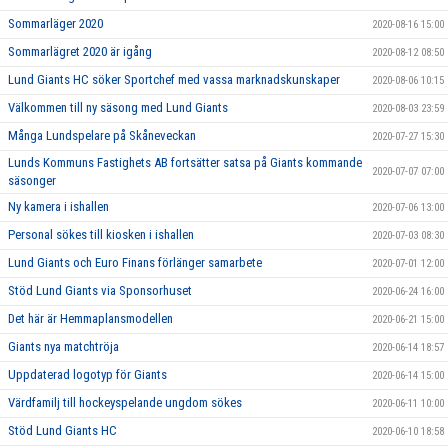
Sommarläger 2020
2020-08-16 15:00
Sommarlägret 2020 är igång
2020-08-12 08:50
Lund Giants HC söker Sportchef med vassa marknadskunskaper
2020-08-06 10:15
Välkommen till ny säsong med Lund Giants
2020-08-03 23:59
Många Lundspelare på Skåneveckan
2020-07-27 15:30
Lunds Kommuns Fastighets AB fortsätter satsa på Giants kommande
2020-07-07 07:00
säsonger
Ny kamera i ishallen
2020-07-06 13:00
Personal sökes till kiosken i ishallen
2020-07-03 08:30
Lund Giants och Euro Finans förlänger samarbete
2020-07-01 12:00
Stöd Lund Giants via Sponsorhuset
2020-06-24 16:00
Det här är Hemmaplansmodellen
2020-06-21 15:00
Giants nya matchtröja
2020-06-14 18:57
Uppdaterad logotyp för Giants
2020-06-14 15:00
Värdfamilj till hockeyspelande ungdom sökes
2020-06-11 10:00
Stöd Lund Giants HC
2020-06-10 18:58