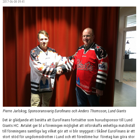
2017-06-08 09:41
SPONSORER
MEDLEMSKAP
DOKUMENT/LÄNKAR
LUND GIANTS RÖDA TRÅD
KONTAKTA OSS
BOKNING
Pierre Jarlskog, Sponsoransvarig Eurofinans och Anders Thomsson, Lund Giants
Det är glädjande att berätta att EuroFinans fortsätter som huvudsponsor till Lund
Giants HC. Avtalet ger bl a föreningen möjlighet att införskaffa enhetliga matchställ
till föreningens samtliga lag vilket gör att vi blir snyggast i Skåne! EuroFinans är ett
stort stöd för ungdomsidrotten i Lund och ett föredöme hur företag kan göra stor