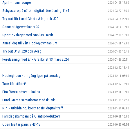
April = hemmacuper
2024-04-05 17:00
Schysstare på nätet - digital föreläsning 11/4
2024-03-27 16:30
Try out för Lund Giants A-lag och J20
2024-03-18 20:00
Sommarlägerveckan v 32
2024-03-14 13:00
Sportlovsläger med Nicklas Hardt
2024-02-08 15:00
Anmäl dig till vårt Hockeygymnasium
2024-01-31 12:00
Try out J18, J20 och A-lag
2024-01-30 16:45
Föreläsning med Erik Grankvist 13 mars 2024
2024-01-26 20:51
2023-12-22 16:49
Hockeytrean kör igång igen på torsdag
2023-12-11 08:00
Tack för stödet!
2023-12-07 16:00
Fira första advent i hallen
2023-12-01 15:00
Lund Giants samarbetar med Iklinik
2023-11-29 17:58
NPF - utbildning, kostnadsfri digital träff
2023-11-24 08:00
Farsdagskampanj på Giantsprodukter!
2023-10-31 16:00
Open Ice tar paus v 43-45
2023-10-23 09:54