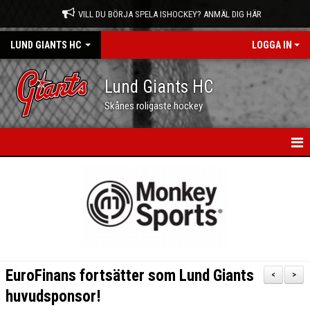
VILL DU BÖRJA SPELA ISHOCKEY? ANMÄL DIG HÄR
LUND GIANTS HC
LOGGA IN
Lund Giants HC
Skånes roligaste hockey
HEM
NYHETER
KALENDER
MATCHER
EuroFinans fortsätter som Lund Giants
<
>
OM OSS
huvudsponsor!