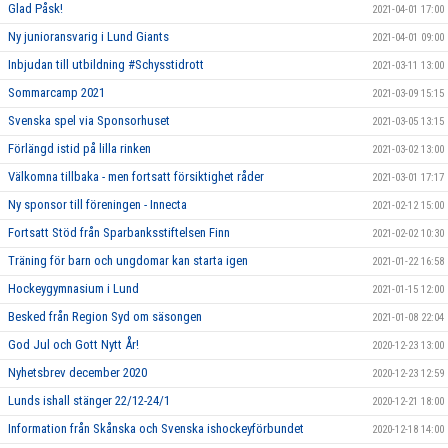
Glad Påsk!
2021-04-01 17:00
Ny junioransvarig i Lund Giants
2021-04-01 09:00
Inbjudan till utbildning #Schysstidrott
2021-03-11 13:00
Sommarcamp 2021
2021-03-09 15:15
Svenska spel via Sponsorhuset
2021-03-05 13:15
Förlängd istid på lilla rinken
2021-03-02 13:00
Välkomna tillbaka - men fortsatt försiktighet råder
2021-03-01 17:17
Ny sponsor till föreningen - Innecta
2021-02-12 15:00
Fortsatt Stöd från Sparbanksstiftelsen Finn
2021-02-02 10:30
Träning för barn och ungdomar kan starta igen
2021-01-22 16:58
Hockeygymnasium i Lund
2021-01-15 12:00
Besked från Region Syd om säsongen
2021-01-08 22:04
God Jul och Gott Nytt År!
2020-12-23 13:00
Nyhetsbrev december 2020
2020-12-23 12:59
Lunds ishall stänger 22/12-24/1
2020-12-21 18:00
Information från Skånska och Svenska ishockeyförbundet
2020-12-18 14:00