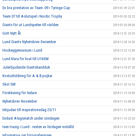
En bra prestation av Team -09 i Tyringe Cup
2019-01-09 22:01
Team 07 till A-slutspel i Nordic Trophy
2019-01-05 20:23
Giants för ut Lundspelen till världen
2019-01-03 08:00
Gott Nytt År
2018-12-31 23:59
Lund Giants Nyhetsbrev December
2018-12-24 14:50
Hockeygymnasium i Lund
2018-12-22 12:00
Lund klara för kval till U16SM
2018-12-21 07:30
Julerbjudande Giantshandduk
2018-12-18 07:30
Kostutbildning för A- & B-pojkar
2018-12-13 07:30
Skol SM
2018-11-29 16:15
Föreläsning för ledare
2018-11-19 18:00
Nyhetsbrev November
2018-11-16 08:30
Inbjudan till inspirationsdag 25/11
2018-11-15 09:00
Endast A-lagsmatch under söndagen
2018-11-10 22:50
Isen trasig i Lund - resten av lördagen inställd
2018-11-10 12:45
Information om fotograferingen
2018-11-07 13:30