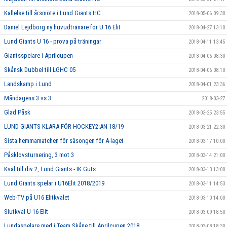
Kallelse till årsmöte i Lund Giants HC
2018-05-06 09:30
Daniel Lejdborg ny huvudtränare för U 16 Elit
2018-04-27 13:10
Lund Giants U 16 - prova på träningar
2018-04-11 13:45
Giantsspelare i Aprilcupen
2018-04-06 08:30
Skånsk Dubbel till LGHC 05
2018-04-06 08:10
Landskamp i Lund
2018-04-01 23:36
Måndagens 3 vs 3
2018-03-27
Glad Påsk
2018-03-25 23:55
LUND GIANTS KLARA FÖR HOCKEY2:AN 18/19
2018-03-21 22:30
Sista hemmamatchen för säsongen för A-laget
2018-03-17 10:00
Påsklovsturnering, 3 mot 3
2018-03-14 21:00
Kval till div 2, Lund Giants - IK Guts
2018-03-13 13:00
Lund Giants spelar i U16Elit 2018/2019
2018-03-11 14:53
Web-TV på U16 Elitkvalet
2018-03-10 14:00
Slutkval U 16 Elit
2018-03-09 18:50
Lundaspelare med i Team Skåne till Aprilcupen 2018
2018-03-08 18:30