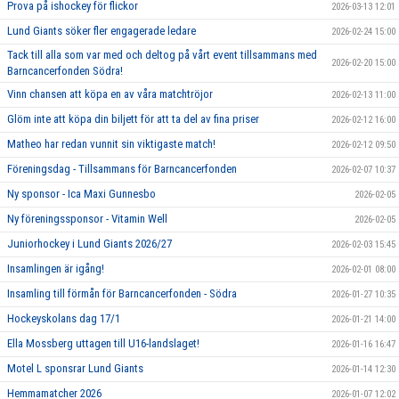
Prova på ishockey för flickor
2026-03-13 12:01
Lund Giants söker fler engagerade ledare
2026-02-24 15:00
Tack till alla som var med och deltog på vårt event tillsammans med
2026-02-20 15:00
Barncancerfonden Södra!
Vinn chansen att köpa en av våra matchtröjor
2026-02-13 11:00
Glöm inte att köpa din biljett för att ta del av fina priser
2026-02-12 16:00
Matheo har redan vunnit sin viktigaste match!
2026-02-12 09:50
Föreningsdag - Tillsammans för Barncancerfonden
2026-02-07 10:37
Ny sponsor - Ica Maxi Gunnesbo
2026-02-05
Ny föreningssponsor - Vitamin Well
2026-02-05
Juniorhockey i Lund Giants 2026/27
2026-02-03 15:45
Insamlingen är igång!
2026-02-01 08:00
Insamling till förmån för Barncancerfonden - Södra
2026-01-27 10:35
Hockeyskolans dag 17/1
2026-01-21 14:00
Ella Mossberg uttagen till U16-landslaget!
2026-01-16 16:47
Motel L sponsrar Lund Giants
2026-01-14 12:30
Hemmamatcher 2026
2026-01-07 12:02