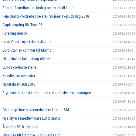
Rösta på medborgarförslag om ny ishall i Lund
2018-09-06 08:30
Fem Giants-fostrade spelare i Skånes Tv-puckslag 2018
2018-09-03 18:00
Cupframgång för Team06
2018-09-03 07:33
Föreningsbesök
2018-08-29 08:00
Lund Giants nyhetsbrev Augusti
2018-08-14 16:35
Lord Stanley kommer till Malmö
2018-08-08 10:01
Håll ishallen kall - stäng dörren!
2018-07-30 16:16
Lunds coolaste ställe
2018-07-25 14:58
Kansliet tar semester
2018-07-12 18:00
Nyhetsbrev Juli 2018
2018-07-09 23:41
Styrelsen är konstituerad och redo för den nya säsongen!
2018-07-04 15:46
2018-06-11 16:30
Giants-spelare silvermedaljörer i junior-SM
2018-06-10 20:37
Nya styrelsemedlemmar i Lund Giants
2018-06-08 18:00
Årsmöte 2018 - ny lokal
2018-06-07 14:40
Inbjudan till årsmöte Lund Giants HC
2018-05-31 21:41