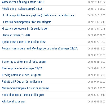
Allmänhetens åkning inställd 14/10
2023-10-14 08:57
Föreläsning - Schysstare på nätet
2023-10-13 08:00
Utbildning - Att bemöta psykisk (o)hälsa hos unga idrottare
2023-10-10 16:00
Historisk hemmapremiär för seniorlaget!
2023-10-02 17:49
Historisk seriepremiär för seniorlaget!
2023-10-01 10:18
Hemmapremiär för J20!
2023-09-26 07:00
Tjejhockeyn växer, prova på hockey!
2023-08-26 15:00
Fortsatt samarbete med Monkeysports under säsongen 23/24.
2023-08-25 15:00
2023-08-25 09:00
Seniorlaget söker matchfunktionärer
2023-08-24 15:00
Tjejcamp inleder säsongen 23/24
2023-07-31 16:10
Trevlig sommar, vi ses i augusti!
2023-07-07 17:00
Rabatt på Flügger för medlemmar
2023-07-07 09:00
Midsommarkampanj hos sponsorhuset
2023-06-19 08:00
Sista chansen att anmäla till lägren
2023-06-05 14:46
Alfa Laval sponsrar
2023-06-05 09:00