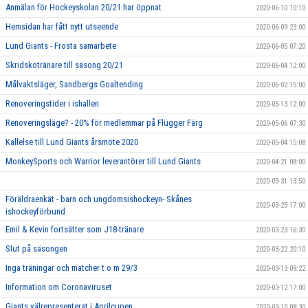
Anmälan för Hockeyskolan 20/21 har öppnat
2020-06-10 10:10
Hemsidan har fått nytt utseende
2020-06-09 23:00
Lund Giants - Frosta samarbete
2020-06-05 07:20
Skridskotränare till säsong 20/21
2020-06-04 12:00
Målvaktsläger, Sandbergs Goaltending
2020-06-02 15:00
Renoveringstider i ishallen
2020-05-13 12:00
Renoveringsläge? - 20% för medlemmar på Flügger Färg
2020-05-06 07:30
Kallelse till Lund Giants årsmöte 2020
2020-05-04 15:08
MonkeySports och Warrior leverantörer till Lund Giants
2020-04-21 08:00
2020-03-31 13:50
Föräldraenkät - barn och ungdomsishockeyn- Skånes
2020-03-25 17:00
ishockeyförbund
Emil & Kevin fortsätter som J18-tränare
2020-03-23 16:30
Slut på säsongen
2020-03-22 20:10
Inga träningar och matcher t o m 29/3
2020-03-13 09:22
Information om Coronaviruset
2020-03-12 17:00
Giants välrepresenterat i Aprilcupen
2020-03-10 08:30