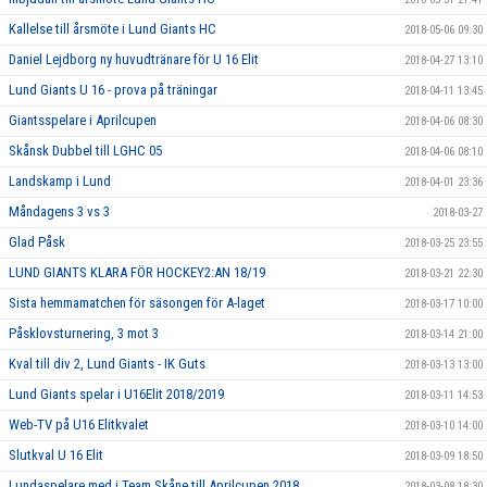
Kallelse till årsmöte i Lund Giants HC
2018-05-06 09:30
Daniel Lejdborg ny huvudtränare för U 16 Elit
2018-04-27 13:10
Lund Giants U 16 - prova på träningar
2018-04-11 13:45
Giantsspelare i Aprilcupen
2018-04-06 08:30
Skånsk Dubbel till LGHC 05
2018-04-06 08:10
Landskamp i Lund
2018-04-01 23:36
Måndagens 3 vs 3
2018-03-27
Glad Påsk
2018-03-25 23:55
LUND GIANTS KLARA FÖR HOCKEY2:AN 18/19
2018-03-21 22:30
Sista hemmamatchen för säsongen för A-laget
2018-03-17 10:00
Påsklovsturnering, 3 mot 3
2018-03-14 21:00
Kval till div 2, Lund Giants - IK Guts
2018-03-13 13:00
Lund Giants spelar i U16Elit 2018/2019
2018-03-11 14:53
Web-TV på U16 Elitkvalet
2018-03-10 14:00
Slutkval U 16 Elit
2018-03-09 18:50
Lundaspelare med i Team Skåne till Aprilcupen 2018
2018-03-08 18:30