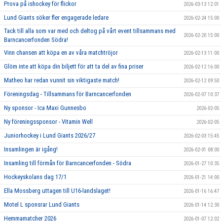
Prova på ishockey för flickor
2026-03-13 12:01
Lund Giants söker fler engagerade ledare
2026-02-24 15:00
Tack till alla som var med och deltog på vårt event tillsammans med
2026-02-20 15:00
Barncancerfonden Södra!
Vinn chansen att köpa en av våra matchtröjor
2026-02-13 11:00
Glöm inte att köpa din biljett för att ta del av fina priser
2026-02-12 16:00
Matheo har redan vunnit sin viktigaste match!
2026-02-12 09:50
Föreningsdag - Tillsammans för Barncancerfonden
2026-02-07 10:37
Ny sponsor - Ica Maxi Gunnesbo
2026-02-05
Ny föreningssponsor - Vitamin Well
2026-02-05
Juniorhockey i Lund Giants 2026/27
2026-02-03 15:45
Insamlingen är igång!
2026-02-01 08:00
Insamling till förmån för Barncancerfonden - Södra
2026-01-27 10:35
Hockeyskolans dag 17/1
2026-01-21 14:00
Ella Mossberg uttagen till U16-landslaget!
2026-01-16 16:47
Motel L sponsrar Lund Giants
2026-01-14 12:30
Hemmamatcher 2026
2026-01-07 12:02