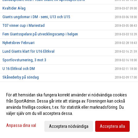
Kvaltider A-lag
2018-03-07 09:00
Giants ungdomar i DM - semi, U13 och U15
2018-03-06 18:00
T07 vinner cup i Mariestad
2018-03-05 08:43
Fem Giantsspelare på utvecklingscamp i helgen
2018-03-03 10:39
Nyhetsbrev Februari
2018-02-28 18:43
Lund Giants klart för U16 Elitkval
2018-02-16 21:59
Sportlovsturnering, 3 mot 3
2018-02-16 18:00
U 16 Elitkval och DM
2018-02-11 18:00
Skånederby på söndag
2018-02-09 17:00
Utvecklingscamp för Team 03
2018-02-02 19:15
Lund Giants startar upp J18 säsongen 2018/2019
För att hemsidan ska fungera korrekt använder vi nödvändiga cookies
2018-01-25 15:00
från SportAdmin. Dessa går inte att stänga av. Föreningen kan också
Sommarhockeyläger 2018
2018-01-24 15:00
använda frivilliga cookies, t.ex. för statistik eller marknadsföring. Du
Tjeckiska ishockeyförbundet gästade Lund Giants
2018-01-23 22:00
väljer själv om du vill acceptera dessa.
Föreningsbesök och tränarutbildning
2018-01-11 19:50
Anpassa dina val
Acceptera nödvändiga
Acceptera alla
Hemmamatch 10/1 mot Boro/Vetlanda
2018-01-10 15:00
Idrottsmedicinskt Centrum Malmö - Ny partner till Giants
2018-01-05 08:17