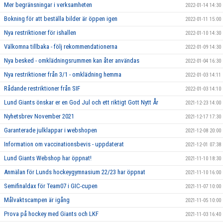
Mer begränsningar i verksamheten
2022-01-14 14:30
Bokning för att beställa bilder är öppen igen
2022-01-11 15:00
Nya restriktioner för ishallen
2022-01-10 14:30
Välkomna tillbaka - följ rekommendationerna
2022-01-09 14:30
Nya besked - omklädningsrummen kan åter användas
2022-01-04 16:30
Nya restriktioner från 3/1 - omklädning hemma
2022-01-03 14:11
Rådande restriktioner från SIF
2022-01-03 14:10
Lund Giants önskar er en God Jul och ett riktigt Gott Nytt År
2021-12-23 14:00
Nyhetsbrev November 2021
2021-12-17 17:30
Garanterade julklappar i webshopen
2021-12-08 20:00
Information om vaccinationsbevis - uppdaterat
2021-12-01 07:38
Lund Giants Webshop har öppnat!
2021-11-10 18:30
Anmälan för Lunds hockeygymnasium 22/23 har öppnat
2021-11-10 16:00
Semifinaldax för Team07 i GIC-cupen
2021-11-07 10:00
Målvaktscampen är igång
2021-11-05 10:00
Prova på hockey med Giants och LKF
2021-11-03 16:40