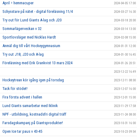
April = hemmacuper
2024-04-05 17:00
Schysstare på nätet - digital föreläsning 11/4
2024-03-27 16:30
Try out för Lund Giants A-lag och J20
2024-03-18 20:00
Sommarlägerveckan v 32
2024-03-14 13:00
Sportlovsläger med Nicklas Hardt
2024-02-08 15:00
Anmäl dig till vårt Hockeygymnasium
2024-01-31 12:00
Try out J18, J20 och A-lag
2024-01-30 16:45
Föreläsning med Erik Grankvist 13 mars 2024
2024-01-26 20:51
2023-12-22 16:49
Hockeytrean kör igång igen på torsdag
2023-12-11 08:00
Tack för stödet!
2023-12-07 16:00
Fira första advent i hallen
2023-12-01 15:00
Lund Giants samarbetar med Iklinik
2023-11-29 17:58
NPF - utbildning, kostnadsfri digital träff
2023-11-24 08:00
Farsdagskampanj på Giantsprodukter!
2023-10-31 16:00
Open Ice tar paus v 43-45
2023-10-23 09:54