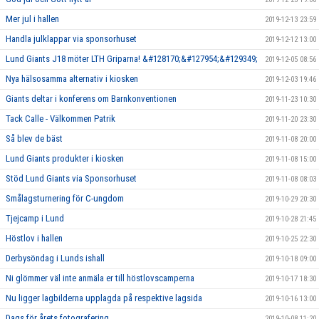
Mer jul i hallen
2019-12-13 23:59
Handla julklappar via sponsorhuset
2019-12-12 13:00
Lund Giants J18 möter LTH Griparna! &#128170;&#127954;&#129349;
2019-12-05 08:56
Nya hälsosamma alternativ i kiosken
2019-12-03 19:46
Giants deltar i konferens om Barnkonventionen
2019-11-23 10:30
Tack Calle - Välkommen Patrik
2019-11-20 23:30
Så blev de bäst
2019-11-08 20:00
Lund Giants produkter i kiosken
2019-11-08 15:00
Stöd Lund Giants via Sponsorhuset
2019-11-08 08:03
Smålagsturnering för C-ungdom
2019-10-29 20:30
Tjejcamp i Lund
2019-10-28 21:45
Höstlov i hallen
2019-10-25 22:30
Derbysöndag i Lunds ishall
2019-10-18 09:00
Ni glömmer väl inte anmäla er till höstlovscamperna
2019-10-17 18:30
Nu ligger lagbilderna upplagda på respektive lagsida
2019-10-16 13:00
Dags för årets fotografering
2019-10-08 11:20