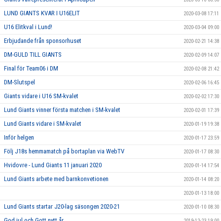
LUND GIANTS KVAR I U16ELIT
2020-03-08 17:11
U16 Elitkval i Lund!
2020-03-04 09:00
Erbjudande från sponsorhuset
2020-02-21 14:38
DM-GULD TILL GIANTS
2020-02-09 14:07
Final för Team06 i DM
2020-02-08 21:42
DM-Slutspel
2020-02-06 16:45
Giants vidare i U16 SM-kvalet
2020-02-02 17:30
Lund Giants vinner första matchen i SM-kvalet
2020-02-01 17:39
Lund Giants vidare i SM-kvalet
2020-01-19 19:38
Inför helgen
2020-01-17 23:59
Följ J18s hemmamatch på bortaplan via WebTV
2020-01-17 08:30
Hvidovre - Lund Giants 11 januari 2020
2020-01-14 17:54
Lund Giants arbete med barnkonvetionen
2020-01-14 08:20
2020-01-13 18:00
Lund Giants startar J20-lag säsongen 2020-21
2020-01-10 08:30
God jul och Gott nytt år
2019-12-23 19:00