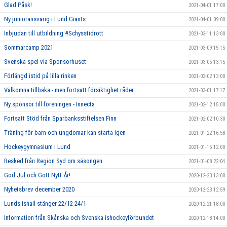
Glad Påsk!
2021-04-01 17:00
Ny junioransvarig i Lund Giants
2021-04-01 09:00
Inbjudan till utbildning #Schysstidrott
2021-03-11 13:00
Sommarcamp 2021
2021-03-09 15:15
Svenska spel via Sponsorhuset
2021-03-05 13:15
Förlängd istid på lilla rinken
2021-03-02 13:00
Välkomna tillbaka - men fortsatt försiktighet råder
2021-03-01 17:17
Ny sponsor till föreningen - Innecta
2021-02-12 15:00
Fortsatt Stöd från Sparbanksstiftelsen Finn
2021-02-02 10:30
Träning för barn och ungdomar kan starta igen
2021-01-22 16:58
Hockeygymnasium i Lund
2021-01-15 12:00
Besked från Region Syd om säsongen
2021-01-08 22:04
God Jul och Gott Nytt År!
2020-12-23 13:00
Nyhetsbrev december 2020
2020-12-23 12:59
Lunds ishall stänger 22/12-24/1
2020-12-21 18:00
Information från Skånska och Svenska ishockeyförbundet
2020-12-18 14:00