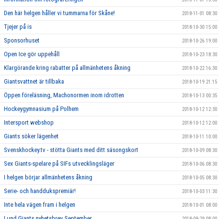
Den här helgen håller vi tummarna för Skåne!
2018-11-01 08:30
Tjejer på is
2018-10-30 15:00
Sponsorhuset
2018-10-26 19:00
Open Ice gör uppehåll
2018-10-23 18:30
Klargörande kring rabatter på allmänhetens åkning
2018-10-22 16:30
Giantsvattnet är tillbaka
2018-10-19 21:15
Öppen föreläsning, Machonormen inom idrotten
2018-10-13 00:35
Hockeygymnasium på Polhem
2018-10-12 12:30
Intersport webshop
2018-10-12 12:00
Giants söker lägenhet
2018-10-11 10:00
Svenskhockey.tv - stötta Giants med ditt säsongskort
2018-10-09 08:30
Sex Giants-spelare på SIFs utvecklingsläger
2018-10-06 08:30
I helgen börjar allmänhetens åkning
2018-10-05 08:30
Serie- och handdukspremiär!
2018-10-03 11:30
Inte hela vägen fram i helgen
2018-10-01 08:00
Lund Giants nyhetsbrev September
2018-09-29 08:00