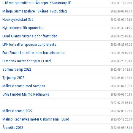
J18 seriepremiär mot Åstorps IK/Jonstorp IF
2022-09-17 12:00
Många Giantsspelare i Skånes TV-pucklag
2022-09-08 09:00
Hockeyskolstart 3/9
2022-09-02 12:14
Nytt koncept för sponsring
2022-08-30 14:25
Lund Giants rustar sig för framtiden
2022-08-26 09:16
LKF fortsätter sponsra Lund Giants
2022-08-25 09:22
EuroFinans fortsätter som huvudsponsor
2022-08-24 09:03
Historisk match för tjejer i Lund
2022-08-23 16:40
Sommarcamp 2022
2022-08-13 18:16
Tjejcamp 2022
2022-08-09 16:30
Målvaktscamp med Sampan
2022-08-07 16:30
OM21 möter Malmö Redhawks
2022-08-02 10:15
2022-07-27 08:15
Målvaktscamp 2022
2022-07-08 12:00
Malmö Redhawks möter Oskarshamn i Lund
2022-06-12 20:00
Årsmöte 2022
2022-06-05 18:00