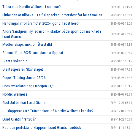
Träna med Nordic Wellness i sommar?
2025-06-17 14:23
Elithelgen är tillbaka – En fullspäckad idrottsfest för hela familjen
2025-06-11 18:09
Handlingar inför årsmötet 2025 - gör din röst hörd!
2025-06-02 18:20
André Sandgren i ny ledarroll – stärker både sport och marknad i
2025-05-31 15:55
Lund Giants
Medlemskapsfunktion återställd
2025-05-05 16:15
Sommarläger 2025 - anmälan har öppnat
2025-05-02 11:45
Giants söker dig...
2025-04-16 16:16
Giantsspelare i Skånelaget
2025-04-01 17:05
Öppen Träning Junior 25/26
2025-03-28 15:42
Hockeyskolans dag i morgon 11/1
2025-01-10 15:15
Nordic Wellness
2025-01-01 08:00
God Jul önskar Lund Giants
2024-12-24 08:00
Julklappstankar? Träningskort på Nordic Wellness kanske?
2024-12-01 10:00
Lund Giants firar 20 år
2024-11-22 10:00
Köp den perfekta julklappen - Lund Giants handduk
2024-11-11 13:01