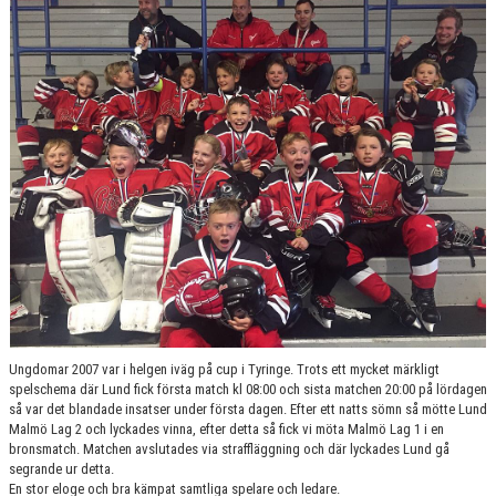
SPONSORER
MEDLEMSKAP
DOKUMENT/LÄNKAR
LUND GIANTS RÖDA TRÅD
KONTAKTA OSS
BOKNING
Ungdomar 2007 var i helgen iväg på cup i Tyringe. Trots ett mycket märkligt
spelschema där Lund fick första match kl 08:00 och sista matchen 20:00 på lördagen
så var det blandade insatser under första dagen. Efter ett natts sömn så mötte Lund
Malmö Lag 2 och lyckades vinna, efter detta så fick vi möta Malmö Lag 1 i en
bronsmatch. Matchen avslutades via straffläggning och där lyckades Lund gå
segrande ur detta.
En stor eloge och bra kämpat samtliga spelare och ledare.