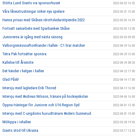
Stötta Lund Giants via sponsorhuset
2022-06-02 16:35
Våra låneutrustningar söker nya spelare
2022-05-31 15:00
Hanna prisas med Skånes idrottsledarstipendie 2022
2022-05-05 16:59
Fortsatt samarbete med Sparbanken Skåne
2022-05-05 13:00
Juniorerna är igång med nästa säsong
2022-05-03 09:00
Valborgsmässoaftonfirande i hallen - C1 lirar matcher
2022-04-29 16:00
Tetra Pak fortsätter sponsra
2022-04-29 15:00
Kallelse till Årsmöte
2022-04-29 08:30
Det händer i helgen i hallen
2022-04-22 17:00
Glad Påsk!
2022-04-14 17:00
Intervju med lagledare Erik Thored
2022-04-13 16:00
Intervju med Andreas Nilsson, tränare på hockeyskolan
2022-04-06 16:00
Öppna träningar för Juniorer och U16 Region Syd
2022-04-01 15:30
Intervju med C-ungdoms huvudtränare Anders Gunnerud.
2022-04-01 10:00
Möhippa i ishallen
2022-03-28 19:50
Giants stöd till Ukraina
2022-03-17 13:33