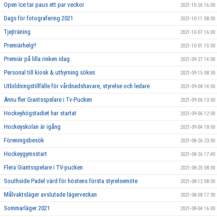
Open Ice tar paus ett par veckor
2021-10-26 16:00
Dags för fotografering 2021
2021-10-11 08:00
Tjejträning
2021-10-07 16:00
Premiärhelg!!
2021-10-01 15:00
Premiär på lilla rinken idag
2021-09-27 14:00
Personal till kiosk & uthyrning sökes
2021-09-15 08:30
Utbildningstillfälle för vårdnadshavare, styrelse och ledare
2021-09-08 14:00
Ännu fler Giantsspelare i Tv-Pucken
2021-09-06 13:00
Hockeyhögstadiet har startat
2021-09-06 12:00
Hockeyskolan är igång
2021-09-04 18:00
Föreningsbesök
2021-08-26 23:00
Hockeygymsstart
2021-08-26 17:40
Flera Giantsspelare i TV-pucken
2021-08-25 08:00
Southside Padel värd för höstens första styrelsemöte
2021-08-12 08:00
Målvaktsläger avslutade lägerveckan
2021-08-08 17:30
Sommarläger 2021
2021-08-04 16:00