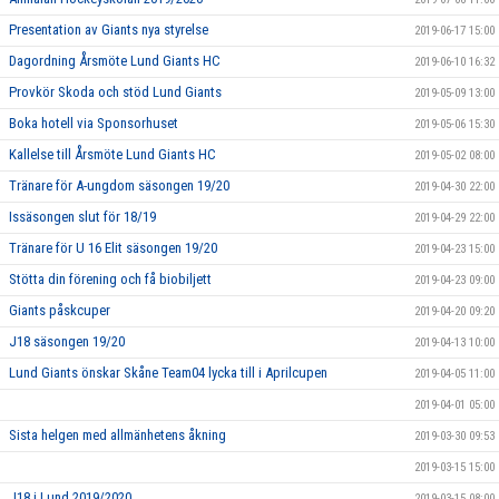
Presentation av Giants nya styrelse
2019-06-17 15:00
Dagordning Årsmöte Lund Giants HC
2019-06-10 16:32
Provkör Skoda och stöd Lund Giants
2019-05-09 13:00
Boka hotell via Sponsorhuset
2019-05-06 15:30
Kallelse till Årsmöte Lund Giants HC
2019-05-02 08:00
Tränare för A-ungdom säsongen 19/20
2019-04-30 22:00
Issäsongen slut för 18/19
2019-04-29 22:00
Tränare för U 16 Elit säsongen 19/20
2019-04-23 15:00
Stötta din förening och få biobiljett
2019-04-23 09:00
Giants påskcuper
2019-04-20 09:20
J18 säsongen 19/20
2019-04-13 10:00
Lund Giants önskar Skåne Team04 lycka till i Aprilcupen
2019-04-05 11:00
2019-04-01 05:00
Sista helgen med allmänhetens åkning
2019-03-30 09:53
2019-03-15 15:00
J18 i Lund 2019/2020
2019-03-15 08:00