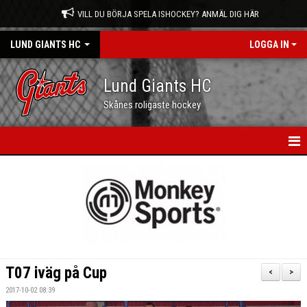
VILL DU BÖRJA SPELA ISHOCKEY? ANMÄL DIG HÄR
LUND GIANTS HC
LOGGA IN
Lund Giants HC
Skånes roligaste hockey
HEM
NYHETER
KALENDER
MATCHER
T07 iväg på Cup
<
>
OM OSS
2017-10-02 08:39