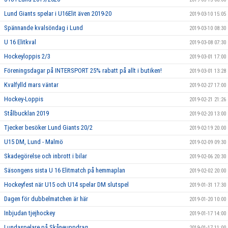
Lund Giants spelar i U16Elit även 2019-20
2019-03-10 15:05
Spännande kvalsöndag i Lund
2019-03-10 08:30
U 16 Elitkval
2019-03-08 07:30
Hockeyloppis 2/3
2019-03-01 17:00
Föreningsdagar på INTERSPORT 25% rabatt på allt i butiken!
2019-03-01 13:28
Kvalfylld mars väntar
2019-02-27 17:00
Hockey-Loppis
2019-02-21 21:26
Stålbucklan 2019
2019-02-20 13:00
Tjecker besöker Lund Giants 20/2
2019-02-19 20:00
U15 DM, Lund - Malmö
2019-02-09 09:30
Skadegörelse och inbrott i bilar
2019-02-06 20:30
Säsongens sista U 16 Elitmatch på hemmaplan
2019-02-02 20:00
Hockeyfest när U15 och U14 spelar DM slutspel
2019-01-31 17:30
Dagen för dubbelmatchen är här
2019-01-20 10:00
Inbjudan tjejhockey
2019-01-17 14:00
Lundaspelare på Skåneuppdrag
2019-01-17 11:00