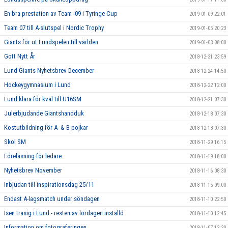
En bra prestation av Team -09 i Tyringe Cup
2019-01-09 22:01
Team 07 till A-slutspel i Nordic Trophy
2019-01-05 20:23
Giants för ut Lundspelen till världen
2019-01-03 08:00
Gott Nytt År
2018-12-31 23:59
Lund Giants Nyhetsbrev December
2018-12-24 14:50
Hockeygymnasium i Lund
2018-12-22 12:00
Lund klara för kval till U16SM
2018-12-21 07:30
Julerbjudande Giantshandduk
2018-12-18 07:30
Kostutbildning för A- & B-pojkar
2018-12-13 07:30
Skol SM
2018-11-29 16:15
Föreläsning för ledare
2018-11-19 18:00
Nyhetsbrev November
2018-11-16 08:30
Inbjudan till inspirationsdag 25/11
2018-11-15 09:00
Endast A-lagsmatch under söndagen
2018-11-10 22:50
Isen trasig i Lund - resten av lördagen inställd
2018-11-10 12:45
Information om fotograferingen
2018-11-07 13:30