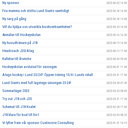
Ny sponsor
2023-06-02 16:00
Fira mamma och stötta Lund Giants samtidigt
2023-05-24 16:00
Ny sarg på gång
2023-05-24 13:00
Vill du hjälpa oss utveckla kioskverksamheten?
2023-05-23 14:58
Anmälan till Hockeyskolan
2023-05-16 16:30
Ny huvudtränare på J18
2023-04-19 16:00
Headcoach J20/A-lag
2023-04-13 17:00
Kallelse till årsmöte
2023-04-03 09:00
Hockeyskolan avslutad för säsongen
2023-04-01 11:00
A-lags hockey i Lund 23/24? Öppen träning 13/4 i Lunds ishall.
2023-03-31 17:00
Lund Giants med full lagstege säsongen 23-24!
2023-03-28 07:30
Sommarläger 2023
2023-03-23 08:00
Try out J18 och J20
2023-03-21 17:30
Schemat till J18 Kvalet
2023-02-28 17:00
J18 klara för kval till Div1
2023-02-03 08:25
Vi lyfter fram vår sponsor Custincore Consulting
2023-01-31 10:10