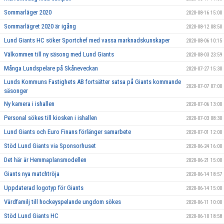
Sommarläger 2020
2020-08-16 15:00
Sommarlägret 2020 är igång
2020-08-12 08:50
Lund Giants HC söker Sportchef med vassa marknadskunskaper
2020-08-06 10:15
Välkommen till ny säsong med Lund Giants
2020-08-03 23:59
Många Lundspelare på Skåneveckan
2020-07-27 15:30
Lunds Kommuns Fastighets AB fortsätter satsa på Giants kommande
2020-07-07 07:00
säsonger
Ny kamera i ishallen
2020-07-06 13:00
Personal sökes till kiosken i ishallen
2020-07-03 08:30
Lund Giants och Euro Finans förlänger samarbete
2020-07-01 12:00
Stöd Lund Giants via Sponsorhuset
2020-06-24 16:00
Det här är Hemmaplansmodellen
2020-06-21 15:00
Giants nya matchtröja
2020-06-14 18:57
Uppdaterad logotyp för Giants
2020-06-14 15:00
Värdfamilj till hockeyspelande ungdom sökes
2020-06-11 10:00
Stöd Lund Giants HC
2020-06-10 18:58