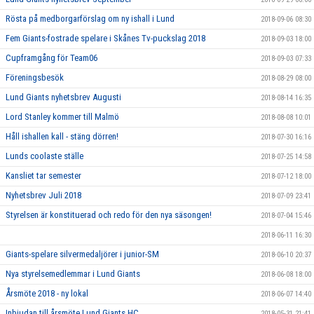
Rösta på medborgarförslag om ny ishall i Lund
2018-09-06 08:30
Fem Giants-fostrade spelare i Skånes Tv-puckslag 2018
2018-09-03 18:00
Cupframgång för Team06
2018-09-03 07:33
Föreningsbesök
2018-08-29 08:00
Lund Giants nyhetsbrev Augusti
2018-08-14 16:35
Lord Stanley kommer till Malmö
2018-08-08 10:01
Håll ishallen kall - stäng dörren!
2018-07-30 16:16
Lunds coolaste ställe
2018-07-25 14:58
Kansliet tar semester
2018-07-12 18:00
Nyhetsbrev Juli 2018
2018-07-09 23:41
Styrelsen är konstituerad och redo för den nya säsongen!
2018-07-04 15:46
2018-06-11 16:30
Giants-spelare silvermedaljörer i junior-SM
2018-06-10 20:37
Nya styrelsemedlemmar i Lund Giants
2018-06-08 18:00
Årsmöte 2018 - ny lokal
2018-06-07 14:40
Inbjudan till årsmöte Lund Giants HC
2018-05-31 21:41