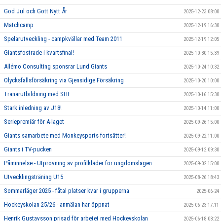
God Jul och Gott Nytt År
2025-12-23 08:00
Matchcamp
2025-12-19 16:30
Spelarutveckling - campkvällar med Team 2011
2025-12-19 12:05
Giantsfostrade i kvartsfinal!
2025-10-30 15:39
Allémo Consulting sponsrar Lund Giants
2025-10-24 10:32
Olycksfallsförsäkring via Gjensidige Försäkring
2025-10-20 10:00
Tränarutbildning med SHF
2025-10-16 15:30
Stark inledning av J18!
2025-10-14 11:00
Seriepremiär för A-laget
2025-09-26 15:00
Giants samarbete med Monkeysports fortsätter!
2025-09-22 11:00
Giants i TV-pucken
2025-09-12 09:30
Påminnelse - Utprovning av profilkläder för ungdomslagen
2025-09-02 15:00
Utvecklingsträning U15
2025-08-26 18:43
Sommarläger 2025 - fåtal platser kvar i grupperna
2025-06-24
Hockeyskolan 25/26 - anmälan har öppnat
2025-06-23 17:11
Henrik Gustavsson prisad för arbetet med Hockeyskolan
2025-06-18 08:22