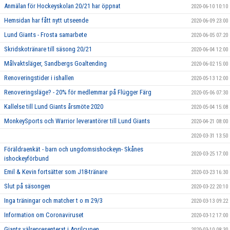
Anmälan för Hockeyskolan 20/21 har öppnat
2020-06-10 10:10
Hemsidan har fått nytt utseende
2020-06-09 23:00
Lund Giants - Frosta samarbete
2020-06-05 07:20
Skridskotränare till säsong 20/21
2020-06-04 12:00
Målvaktsläger, Sandbergs Goaltending
2020-06-02 15:00
Renoveringstider i ishallen
2020-05-13 12:00
Renoveringsläge? - 20% för medlemmar på Flügger Färg
2020-05-06 07:30
Kallelse till Lund Giants årsmöte 2020
2020-05-04 15:08
MonkeySports och Warrior leverantörer till Lund Giants
2020-04-21 08:00
2020-03-31 13:50
Föräldraenkät - barn och ungdomsishockeyn- Skånes
2020-03-25 17:00
ishockeyförbund
Emil & Kevin fortsätter som J18-tränare
2020-03-23 16:30
Slut på säsongen
2020-03-22 20:10
Inga träningar och matcher t o m 29/3
2020-03-13 09:22
Information om Coronaviruset
2020-03-12 17:00
Giants välrepresenterat i Aprilcupen
2020-03-10 08:30