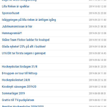
Lilla Rinken är spelklar
2019-10-05 12:00
Sponsorhuset
2019-09-25 23:00
Isläggningen på lilla rinken är äntligen igång
2019-09-23 11:40
Jubileumsmössan är här
2019-09-21 08:30
Hemmapremiär!!
2019-09-20 13:08
Skåne Team Flickor laddar för kvalspel
2019-09-18 13:00
Glada nyheter! 25% på allt i butiken!
2019-09-10 08:54
U16 Elit tar första segern i genrepet
2019-09-08 14:45
2019-09-06 14:00
Hockeyskolan lördagen 31/8
2019-08-31 23:59
B-truppen on tour till Nittorp
2019-08-24 11:00
Hockeyskolestart 24/8
2019-08-23 16:30
Kiosknytt säsongen 2019-20
2019-08-12 18:00
Sommarläger 2019
2019-08-08 08:01
Grattis till TV-puckplatsen
2019-08-05 17:00
Anmälan Hockeyskolan 2019/2020
2019-07-08 11:00