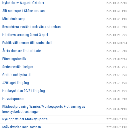
Nyhetsbrev Augusti-Oktober
2020-10-24 20:00
Allt seriespel i Skåne pausas
2020-10-23 11:00
Miniteknikcamp
2020-10-22 11:00
Respektera avstånd och vänta utomhus
2020-10-21 13:00
Höstlovsturnering 3 mot 3 spel
2020-10-19 10:25
Publik välkommen till Lunds ishall
2020-10-13 09:14
Årets domare är utbildade
2020-10-07 10:09
Föreningsbesök
2020-09-28 23:59
Seriepremiär i helgen
2020-09-25 17:15
Grattis och lycka till
2020-09-17 19:30
J20-laget är igång
2020-09-07 14:30
Hockeyskolan 20/21 är igång
2020-08-29 14:20
Huvudsponsor
2020-08-28 13:03
Klädesutprovning Warrior/Monkeysports + utlämning av
2020-08-26 21:00
hockeyskolautrustningar
Nya öppettider Monkey Sports
2020-08-17 14:32
Målvaktsdag med sampan
2020-08-17 11:00