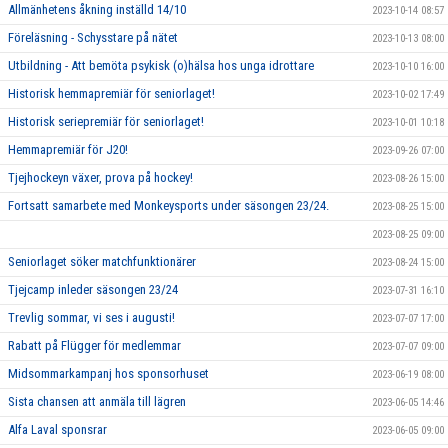
Allmänhetens åkning inställd 14/10
2023-10-14 08:57
Föreläsning - Schysstare på nätet
2023-10-13 08:00
Utbildning - Att bemöta psykisk (o)hälsa hos unga idrottare
2023-10-10 16:00
Historisk hemmapremiär för seniorlaget!
2023-10-02 17:49
Historisk seriepremiär för seniorlaget!
2023-10-01 10:18
Hemmapremiär för J20!
2023-09-26 07:00
Tjejhockeyn växer, prova på hockey!
2023-08-26 15:00
Fortsatt samarbete med Monkeysports under säsongen 23/24.
2023-08-25 15:00
2023-08-25 09:00
Seniorlaget söker matchfunktionärer
2023-08-24 15:00
Tjejcamp inleder säsongen 23/24
2023-07-31 16:10
Trevlig sommar, vi ses i augusti!
2023-07-07 17:00
Rabatt på Flügger för medlemmar
2023-07-07 09:00
Midsommarkampanj hos sponsorhuset
2023-06-19 08:00
Sista chansen att anmäla till lägren
2023-06-05 14:46
Alfa Laval sponsrar
2023-06-05 09:00