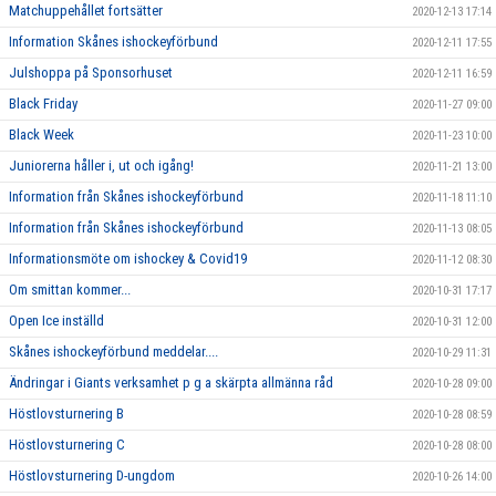
Matchuppehållet fortsätter
2020-12-13 17:14
Information Skånes ishockeyförbund
2020-12-11 17:55
Julshoppa på Sponsorhuset
2020-12-11 16:59
Black Friday
2020-11-27 09:00
Black Week
2020-11-23 10:00
Juniorerna håller i, ut och igång!
2020-11-21 13:00
Information från Skånes ishockeyförbund
2020-11-18 11:10
Information från Skånes ishockeyförbund
2020-11-13 08:05
Informationsmöte om ishockey & Covid19
2020-11-12 08:30
Om smittan kommer...
2020-10-31 17:17
Open Ice inställd
2020-10-31 12:00
Skånes ishockeyförbund meddelar....
2020-10-29 11:31
Ändringar i Giants verksamhet p g a skärpta allmänna råd
2020-10-28 09:00
Höstlovsturnering B
2020-10-28 08:59
Höstlovsturnering C
2020-10-28 08:00
Höstlovsturnering D-ungdom
2020-10-26 14:00