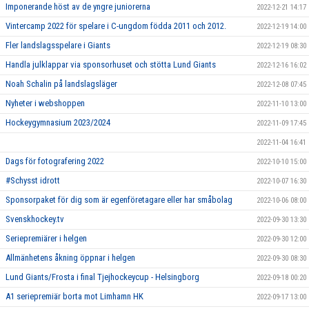
Imponerande höst av de yngre juniorerna
2022-12-21 14:17
Vintercamp 2022 för spelare i C-ungdom födda 2011 och 2012.
2022-12-19 14:00
Fler landslagsspelare i Giants
2022-12-19 08:30
Handla julklappar via sponsorhuset och stötta Lund Giants
2022-12-16 16:02
Noah Schalin på landslagsläger
2022-12-08 07:45
Nyheter i webshoppen
2022-11-10 13:00
Hockeygymnasium 2023/2024
2022-11-09 17:45
2022-11-04 16:41
Dags för fotografering 2022
2022-10-10 15:00
#Schysst idrott
2022-10-07 16:30
Sponsorpaket för dig som är egenföretagare eller har småbolag
2022-10-06 08:00
Svenskhockey.tv
2022-09-30 13:30
Seriepremiärer i helgen
2022-09-30 12:00
Allmänhetens åkning öppnar i helgen
2022-09-30 08:30
Lund Giants/Frosta i final Tjejhockeycup - Helsingborg
2022-09-18 00:20
A1 seriepremiär borta mot Limhamn HK
2022-09-17 13:00