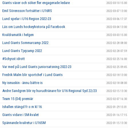
Giants växer och söker fler engagerade ledare
2022-03-10 15:00
Emil Sörensson fortsätter i U16RS
2022-03-07 13:00
Lund spelar i U16 Region 2022-23
2022-03-06 17:37
Läs om Lunds hockeyhistoria på Facebook
2022-03-04 13:00
Kvaldramatik i helgen
2022-03-03 15:00
Lund Giants Sommarcamp 2022
2022-02-28 08:00
Lund Giants Tjejcamp 2022
2022-02-28 07:59
#Schysst idrott
2022-02-25 16:00
Var med på Lund Giants juniorsatsning 2022-23
2022-02-25 09:45
Fredrik Malm blir sportchef i Lund Giants
2022-02-18 13:00
Ny ismaskin - ännu bättre is
2022-02-18 08:00
Andre Sandgren blir ny huvudtränare för U16 Regional Syd 22/23
2022-02-15 13:30
Team 15 (D4) premiär
2022-02-07 16:30
Ishallen stängd fr o m kl 16
2022-01-29 15:01
Giants vidare i SM-kvalet
2022-01-16 17:15
Spännande kvalretur i U16SM
2022-01-15 13:30