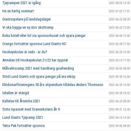
Tjejcampen 2021 är igång
2021-08-02 14:30
Ha en härlig sommar!
2021-07-02 17:01
Giantsspelare på landslagsläger
2021-06-23 08:30
Vi ska bygga en ny stor skottramp
2021-06-22 12:00
Boka hotell eller bil via sponsorhuset och spara pengar
2021-06-04 15:00
Orango fortsätter sponsra Lund Giants HC
2021-05-28 17:00
Hockeyskolan är redo - är du?
2021-05-25 14:00
Anmälan till Hockeyskolan 21/22 har öppnat
2021-05-10 17:00
Målvaktscamp 2021 med Sandberg goaltending
2021-05-05 08:00
Stöd Lund Giants och spara pengar på era inköp
2021-04-30 16:00
Elitdomarföreningens 50 års stipendium tilldelas Anders Thomsson
2021-04-30 10:00
Ishallen är stängd
2021-04-28 18:32
Kallelse till Årsmöte 2021
2021-04-23 08:00
Sista ispasset med Svaneskolans åk 9
2021-04-21 16:30
Lund Giants Tjejcamp 2021
2021-04-15 14:00
Tetra Pak fortsätter sponsra
2021-04-06 08:00