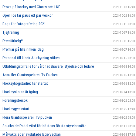
Prova på hockey med Giants och LKF
2021-11-03 16:40
Open Ice tar paus ett par veckor
2021-10-26 16:00
Dags för fotografering 2021
2021-10-11 08:00
Tjejträning
2021-10-07 16:00
Premiärhelg!!
2021-10-01 15:00
Premiär på lilla rinken idag
2021-09-27 14:00
Personal till kiosk & uthyrning sökes
2021-09-15 08:30
Utbildningstillfälle för vårdnadshavare, styrelse och ledare
2021-09-08 14:00
Ännu fler Giantsspelare i Tv-Pucken
2021-09-06 13:00
Hockeyhögstadiet har startat
2021-09-06 12:00
Hockeyskolan är igång
2021-09-04 18:00
Föreningsbesök
2021-08-26 23:00
Hockeygymsstart
2021-08-26 17:40
Flera Giantsspelare i TV-pucken
2021-08-25 08:00
Southside Padel värd för höstens första styrelsemöte
2021-08-12 08:00
Målvaktsläger avslutade lägerveckan
2021-08-08 17:30