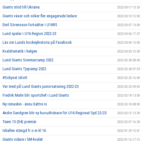
Giants stöd till Ukraina
2022-03-17 13:33
Giants växer och söker fler engagerade ledare
2022-03-10 15:00
Emil Sörensson fortsätter i U16RS
2022-03-07 13:00
Lund spelar i U16 Region 2022-23
2022-03-06 17:37
Läs om Lunds hockeyhistoria på Facebook
2022-03-04 13:00
Kvaldramatik i helgen
2022-03-03 15:00
Lund Giants Sommarcamp 2022
2022-02-28 08:00
Lund Giants Tjejcamp 2022
2022-02-28 07:59
#Schysst idrott
2022-02-25 16:00
Var med på Lund Giants juniorsatsning 2022-23
2022-02-25 09:45
Fredrik Malm blir sportchef i Lund Giants
2022-02-18 13:00
Ny ismaskin - ännu bättre is
2022-02-18 08:00
Andre Sandgren blir ny huvudtränare för U16 Regional Syd 22/23
2022-02-15 13:30
Team 15 (D4) premiär
2022-02-07 16:30
Ishallen stängd fr o m kl 16
2022-01-29 15:01
Giants vidare i SM-kvalet
2022-01-16 17:15