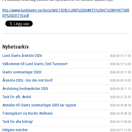
SPONSORER
http://www.lundgiants.se/docs/665/15292/LUND%20GIANTS%20HC%20NYHETSBR
EV%20201710.pdf
MEDLEMSKAP
DOKUMENT/LÄNKAR
LUND GIANTS RÖDA TRÅD
Nyhetsarkiv
Lund Giants årsmöte 2026
2026-06-15 17:30
KONTAKTA OSS
Välkommen till Lund Giants, Emil Turesson!
2026-06-12 16:05
BOKNING
Giants sommarläger 2026!
2026-05-28 11:00
Årsmöte 2026 - Gör din röst hörd!
2026-05-09 10:00
Avslutning hockeyskolan 2026
2026-03-28 11:10
Tack för allt, André
2026-03-27 22:55
Anmälan till Giants sommarläger 2026 har öppnat
2026-03-20 08:30
Träningskort via Nordic Wellness
2026-03-20 08:20
Tack för alla bidrag!
2026-03-19 08:00
Helgens matcher
2026-03-17 12:00