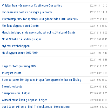
Vi lyfter fram vår sponsor Custincore Consulting
2023-01-31 10:10
Imponerande höst av de yngre juniorerna
2022-12-21 14:17
Vintercamp 2022 för spelare i C-ungdom födda 2011 och 2012.
2022-12-19 14:00
Fler landslagsspelare i Giants
2022-12-19 08:30
Handla julklappar via sponsorhuset och stötta Lund Giants
2022-12-16 16:02
Noah Schalin på landslagsläger
2022-12-08 07:45
Nyheter i webshoppen
2022-11-10 13:00
Hockeygymnasium 2023/2024
2022-11-09 17:45
2022-11-04 16:41
Dags för fotografering 2022
2022-10-10 15:00
#Schysst idrott
2022-10-07 16:30
Sponsorpaket för dig som är egenföretagare eller har småbolag
2022-10-06 08:00
Svenskhockey.tv
2022-09-30 13:30
Seriepremiärer i helgen
2022-09-30 12:00
Allmänhetens åkning öppnar i helgen
2022-09-30 08:30
Lund Giants/Frosta i final Tjejhockeycup - Helsingborg
2022-09-18 00:20