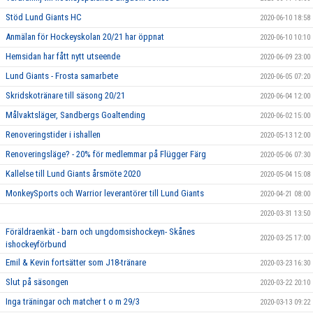
Stöd Lund Giants HC
2020-06-10 18:58
Anmälan för Hockeyskolan 20/21 har öppnat
2020-06-10 10:10
Hemsidan har fått nytt utseende
2020-06-09 23:00
Lund Giants - Frosta samarbete
2020-06-05 07:20
Skridskotränare till säsong 20/21
2020-06-04 12:00
Målvaktsläger, Sandbergs Goaltending
2020-06-02 15:00
Renoveringstider i ishallen
2020-05-13 12:00
Renoveringsläge? - 20% för medlemmar på Flügger Färg
2020-05-06 07:30
Kallelse till Lund Giants årsmöte 2020
2020-05-04 15:08
MonkeySports och Warrior leverantörer till Lund Giants
2020-04-21 08:00
2020-03-31 13:50
Föräldraenkät - barn och ungdomsishockeyn- Skånes
2020-03-25 17:00
ishockeyförbund
Emil & Kevin fortsätter som J18-tränare
2020-03-23 16:30
Slut på säsongen
2020-03-22 20:10
Inga träningar och matcher t o m 29/3
2020-03-13 09:22