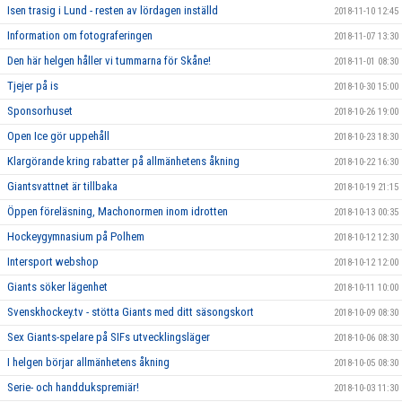
Isen trasig i Lund - resten av lördagen inställd
2018-11-10 12:45
Information om fotograferingen
2018-11-07 13:30
Den här helgen håller vi tummarna för Skåne!
2018-11-01 08:30
Tjejer på is
2018-10-30 15:00
Sponsorhuset
2018-10-26 19:00
Open Ice gör uppehåll
2018-10-23 18:30
Klargörande kring rabatter på allmänhetens åkning
2018-10-22 16:30
Giantsvattnet är tillbaka
2018-10-19 21:15
Öppen föreläsning, Machonormen inom idrotten
2018-10-13 00:35
Hockeygymnasium på Polhem
2018-10-12 12:30
Intersport webshop
2018-10-12 12:00
Giants söker lägenhet
2018-10-11 10:00
Svenskhockey.tv - stötta Giants med ditt säsongskort
2018-10-09 08:30
Sex Giants-spelare på SIFs utvecklingsläger
2018-10-06 08:30
I helgen börjar allmänhetens åkning
2018-10-05 08:30
Serie- och handdukspremiär!
2018-10-03 11:30