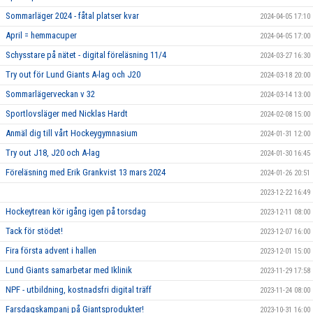
Sommarläger 2024 - fåtal platser kvar
2024-04-05 17:10
April = hemmacuper
2024-04-05 17:00
Schysstare på nätet - digital föreläsning 11/4
2024-03-27 16:30
Try out för Lund Giants A-lag och J20
2024-03-18 20:00
Sommarlägerveckan v 32
2024-03-14 13:00
Sportlovsläger med Nicklas Hardt
2024-02-08 15:00
Anmäl dig till vårt Hockeygymnasium
2024-01-31 12:00
Try out J18, J20 och A-lag
2024-01-30 16:45
Föreläsning med Erik Grankvist 13 mars 2024
2024-01-26 20:51
2023-12-22 16:49
Hockeytrean kör igång igen på torsdag
2023-12-11 08:00
Tack för stödet!
2023-12-07 16:00
Fira första advent i hallen
2023-12-01 15:00
Lund Giants samarbetar med Iklinik
2023-11-29 17:58
NPF - utbildning, kostnadsfri digital träff
2023-11-24 08:00
Farsdagskampanj på Giantsprodukter!
2023-10-31 16:00