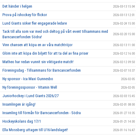
Det händer i helgen
2026-03-13 15:04
Prova på ishockey för flickor
2026-03-13 12:01
Lund Giants söker fler engagerade ledare
2026-02-24 15:00
Tack till alla som var med och deltog på vårt event tillsammans med
2026-02-20 15:00
Barncancerfonden Södra!
Vinn chansen att köpa en av våra matchtröjor
2026-02-13 11:00
Glöm inte att köpa din biljett för att ta del av fina priser
2026-02-12 16:00
Matheo har redan vunnit sin viktigaste match!
2026-02-12 09:50
Föreningsdag - Tillsammans för Barncancerfonden
2026-02-07 10:37
Ny sponsor - Ica Maxi Gunnesbo
2026-02-05
Ny föreningssponsor - Vitamin Well
2026-02-05
Juniorhockey i Lund Giants 2026/27
2026-02-03 15:45
Insamlingen är igång!
2026-02-01 08:00
Insamling till förmån för Barncancerfonden - Södra
2026-01-27 10:35
Hockeyskolans dag 17/1
2026-01-21 14:00
Ella Mossberg uttagen till U16-landslaget!
2026-01-16 16:47