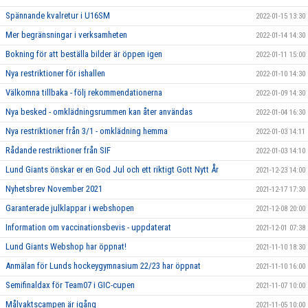
Spännande kvalretur i U16SM
2022-01-15 13:30
Mer begränsningar i verksamheten
2022-01-14 14:30
Bokning för att beställa bilder är öppen igen
2022-01-11 15:00
Nya restriktioner för ishallen
2022-01-10 14:30
Välkomna tillbaka - följ rekommendationerna
2022-01-09 14:30
Nya besked - omklädningsrummen kan åter användas
2022-01-04 16:30
Nya restriktioner från 3/1 - omklädning hemma
2022-01-03 14:11
Rådande restriktioner från SIF
2022-01-03 14:10
Lund Giants önskar er en God Jul och ett riktigt Gott Nytt År
2021-12-23 14:00
Nyhetsbrev November 2021
2021-12-17 17:30
Garanterade julklappar i webshopen
2021-12-08 20:00
Information om vaccinationsbevis - uppdaterat
2021-12-01 07:38
Lund Giants Webshop har öppnat!
2021-11-10 18:30
Anmälan för Lunds hockeygymnasium 22/23 har öppnat
2021-11-10 16:00
Semifinaldax för Team07 i GIC-cupen
2021-11-07 10:00
Målvaktscampen är igång
2021-11-05 10:00