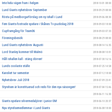
Inte hela vägen fram i helgen
2018-10-01 08:00
Lund Giants nyhetsbrev September
2018-09-29 08:00
Rösta på medborgarförslag om ny ishall i Lund
2018-09-06 08:30
Fem Giants-fostrade spelare i Skånes Tv-puckslag 2018
2018-09-03 18:00
Cupframgång för Team06
2018-09-03 07:33
Föreningsbesök
2018-08-29 08:00
Lund Giants nyhetsbrev Augusti
2018-08-14 16:35
Lord Stanley kommer till Malmö
2018-08-08 10:01
Håll ishallen kall - stäng dörren!
2018-07-30 16:16
Lunds coolaste ställe
2018-07-25 14:58
Kansliet tar semester
2018-07-12 18:00
Nyhetsbrev Juli 2018
2018-07-09 23:41
Styrelsen är konstituerad och redo för den nya säsongen!
2018-07-04 15:46
2018-06-11 16:30
Giants-spelare silvermedaljörer i junior-SM
2018-06-10 20:37
Nya styrelsemedlemmar i Lund Giants
2018-06-08 18:00