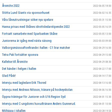
Årsmöte 2022
2022-06-05 18:00
Stötta Lund Giants via sponsorhuset
2022-06-02 16:35
Våra låneutrustningar söker nya spelare
2022-05-31 15:00
Hanna prisas med Skånes idrottsledarstipendie 2022
2022-05-05 16:59
Fortsatt samarbete med Sparbanken Skåne
2022-05-05 13:00
Juniorerna är igång med nästa säsong
2022-05-03 09:00
Valborgsmässoaftonfirande i hallen - C1 lirar matcher
2022-04-29 16:00
Tetra Pak fortsätter sponsra
2022-04-29 15:00
Kallelse till Årsmöte
2022-04-29 08:30
Det händer i helgen i hallen
2022-04-22 17:00
Glad Påsk!
2022-04-14 17:00
Intervju med lagledare Erik Thored
2022-04-13 16:00
Intervju med Andreas Nilsson, tränare på hockeyskolan
2022-04-06 16:00
Öppna träningar för Juniorer och U16 Region Syd
2022-04-01 15:30
Intervju med C-ungdoms huvudtränare Anders Gunnerud.
2022-04-01 10:00
Möhippa i ishallen
2022-03-28 19:50