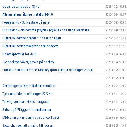
Open Ice tar paus v 43-45
2023-10-23 09:54
Allmänhetens åkning inställd 14/10
2023-10-14 08:57
Föreläsning - Schysstare på nätet
2023-10-13 08:00
Utbildning - Att bemöta psykisk (o)hälsa hos unga idrottare
2023-10-10 16:00
Historisk hemmapremiär för seniorlaget!
2023-10-02 17:49
Historisk seriepremiär för seniorlaget!
2023-10-01 10:18
Hemmapremiär för J20!
2023-09-26 07:00
Tjejhockeyn växer, prova på hockey!
2023-08-26 15:00
Fortsatt samarbete med Monkeysports under säsongen 23/24.
2023-08-25 15:00
2023-08-25 09:00
Seniorlaget söker matchfunktionärer
2023-08-24 15:00
Tjejcamp inleder säsongen 23/24
2023-07-31 16:10
Trevlig sommar, vi ses i augusti!
2023-07-07 17:00
Rabatt på Flügger för medlemmar
2023-07-07 09:00
Midsommarkampanj hos sponsorhuset
2023-06-19 08:00
Sista chansen att anmäla till lägren
2023-06-05 14:46