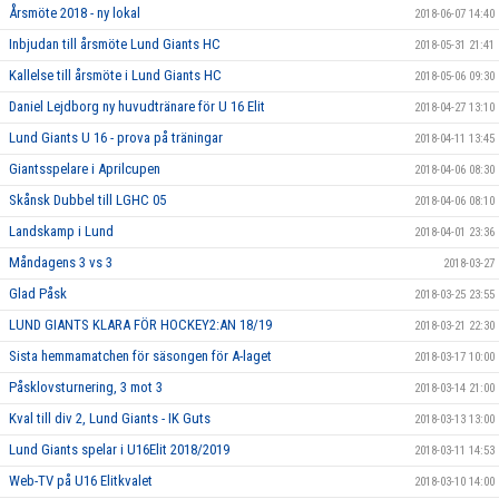
Årsmöte 2018 - ny lokal
2018-06-07 14:40
Inbjudan till årsmöte Lund Giants HC
2018-05-31 21:41
Kallelse till årsmöte i Lund Giants HC
2018-05-06 09:30
Daniel Lejdborg ny huvudtränare för U 16 Elit
2018-04-27 13:10
Lund Giants U 16 - prova på träningar
2018-04-11 13:45
Giantsspelare i Aprilcupen
2018-04-06 08:30
Skånsk Dubbel till LGHC 05
2018-04-06 08:10
Landskamp i Lund
2018-04-01 23:36
Måndagens 3 vs 3
2018-03-27
Glad Påsk
2018-03-25 23:55
LUND GIANTS KLARA FÖR HOCKEY2:AN 18/19
2018-03-21 22:30
Sista hemmamatchen för säsongen för A-laget
2018-03-17 10:00
Påsklovsturnering, 3 mot 3
2018-03-14 21:00
Kval till div 2, Lund Giants - IK Guts
2018-03-13 13:00
Lund Giants spelar i U16Elit 2018/2019
2018-03-11 14:53
Web-TV på U16 Elitkvalet
2018-03-10 14:00