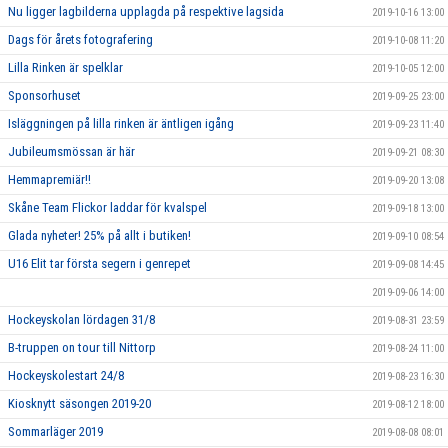
Nu ligger lagbilderna upplagda på respektive lagsida
2019-10-16 13:00
Dags för årets fotografering
2019-10-08 11:20
Lilla Rinken är spelklar
2019-10-05 12:00
Sponsorhuset
2019-09-25 23:00
Isläggningen på lilla rinken är äntligen igång
2019-09-23 11:40
Jubileumsmössan är här
2019-09-21 08:30
Hemmapremiär!!
2019-09-20 13:08
Skåne Team Flickor laddar för kvalspel
2019-09-18 13:00
Glada nyheter! 25% på allt i butiken!
2019-09-10 08:54
U16 Elit tar första segern i genrepet
2019-09-08 14:45
2019-09-06 14:00
Hockeyskolan lördagen 31/8
2019-08-31 23:59
B-truppen on tour till Nittorp
2019-08-24 11:00
Hockeyskolestart 24/8
2019-08-23 16:30
Kiosknytt säsongen 2019-20
2019-08-12 18:00
Sommarläger 2019
2019-08-08 08:01