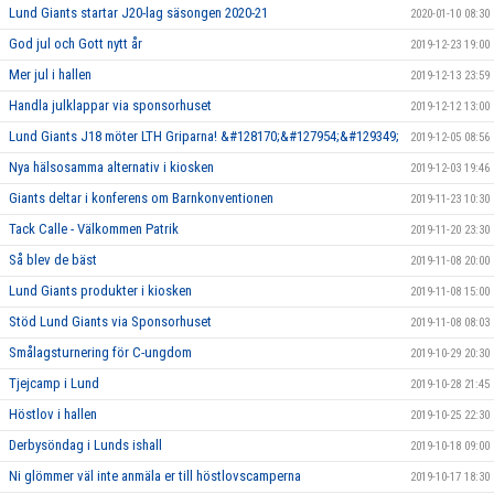
Lund Giants startar J20-lag säsongen 2020-21
2020-01-10 08:30
God jul och Gott nytt år
2019-12-23 19:00
Mer jul i hallen
2019-12-13 23:59
Handla julklappar via sponsorhuset
2019-12-12 13:00
Lund Giants J18 möter LTH Griparna! &#128170;&#127954;&#129349;
2019-12-05 08:56
Nya hälsosamma alternativ i kiosken
2019-12-03 19:46
Giants deltar i konferens om Barnkonventionen
2019-11-23 10:30
Tack Calle - Välkommen Patrik
2019-11-20 23:30
Så blev de bäst
2019-11-08 20:00
Lund Giants produkter i kiosken
2019-11-08 15:00
Stöd Lund Giants via Sponsorhuset
2019-11-08 08:03
Smålagsturnering för C-ungdom
2019-10-29 20:30
Tjejcamp i Lund
2019-10-28 21:45
Höstlov i hallen
2019-10-25 22:30
Derbysöndag i Lunds ishall
2019-10-18 09:00
Ni glömmer väl inte anmäla er till höstlovscamperna
2019-10-17 18:30