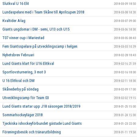
Slutkval U 16 Elit
2018-03-09 18:50
Lundaspelare med i Team Skåne till Aprilcupen 2018
2018-03-08 18:30
Kvaltider A-lag
2018-03-07 09:00
Giants ungdomar i DM - semi, U13 och U15
2018-03-06 18:00
T07 vinner cup i Mariestad
2018-03-05 08:43
Fem Giantsspelare på utvecklingscamp i helgen
2018-03-03 10:39
Nyhetsbrev Februari
2018-02-28 18:43
Lund Giants klart för U16 Elitkval
2018-02-16 21:59
Sportlovsturnering, 3 mot 3
2018-02-16 18:00
U 16 Elitkval och DM
2018-02-11 18:00
Skånederby på söndag
2018-02-09 17:00
Utvecklingscamp för Team 03
2018-02-02 19:15
Lund Giants startar upp J18 säsongen 2018/2019
2018-01-25 15:00
Sommarhockeyläger 2018
2018-01-24 15:00
Tjeckiska ishockeyförbundet gästade Lund Giants
2018-01-23 22:00
Föreningsbesök och tränarutbildning
2018-01-11 19:50