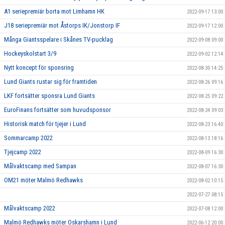
A1 seriepremiär borta mot Limhamn HK
2022-09-17 13:00
J18 seriepremiär mot Åstorps IK/Jonstorp IF
2022-09-17 12:00
Många Giantsspelare i Skånes TV-pucklag
2022-09-08 09:00
Hockeyskolstart 3/9
2022-09-02 12:14
Nytt koncept för sponsring
2022-08-30 14:25
Lund Giants rustar sig för framtiden
2022-08-26 09:16
LKF fortsätter sponsra Lund Giants
2022-08-25 09:22
EuroFinans fortsätter som huvudsponsor
2022-08-24 09:03
Historisk match för tjejer i Lund
2022-08-23 16:40
Sommarcamp 2022
2022-08-13 18:16
Tjejcamp 2022
2022-08-09 16:30
Målvaktscamp med Sampan
2022-08-07 16:30
OM21 möter Malmö Redhawks
2022-08-02 10:15
2022-07-27 08:15
Målvaktscamp 2022
2022-07-08 12:00
Malmö Redhawks möter Oskarshamn i Lund
2022-06-12 20:00