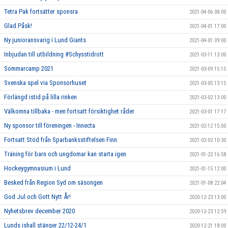
Tetra Pak fortsätter sponsra
2021-04-06 08:00
Glad Påsk!
2021-04-01 17:00
Ny junioransvarig i Lund Giants
2021-04-01 09:00
Inbjudan till utbildning #Schysstidrott
2021-03-11 13:00
Sommarcamp 2021
2021-03-09 15:15
Svenska spel via Sponsorhuset
2021-03-05 13:15
Förlängd istid på lilla rinken
2021-03-02 13:00
Välkomna tillbaka - men fortsatt försiktighet råder
2021-03-01 17:17
Ny sponsor till föreningen - Innecta
2021-02-12 15:00
Fortsatt Stöd från Sparbanksstiftelsen Finn
2021-02-02 10:30
Träning för barn och ungdomar kan starta igen
2021-01-22 16:58
Hockeygymnasium i Lund
2021-01-15 12:00
Besked från Region Syd om säsongen
2021-01-08 22:04
God Jul och Gott Nytt År!
2020-12-23 13:00
Nyhetsbrev december 2020
2020-12-23 12:59
Lunds ishall stänger 22/12-24/1
2020-12-21 18:00