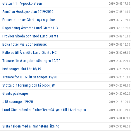
Grattis till TV-puckplatsen
2019-08-05 17:00
Anmälan Hockeyskolan 2019/2020
2019-07-08 11:00
Presentation av Giants nya styrelse
2019-06-17 15:00
Dagordning Årsmöte Lund Giants HC
2019-06-10 16:32
Provkör Skoda och stöd Lund Giants
2019-05-09 13:00
Boka hotell via Sponsorhuset
2019-05-06 15:30
Kallelse till Årsmöte Lund Giants HC
2019-05-02 08:00
Tränare för A-ungdom säsongen 19/20
2019-04-30 22:00
Issäsongen slut för 18/19
2019-04-29 22:00
Tränare för U 16 Elit säsongen 19/20
2019-04-23 15:00
Stötta din förening och få biobiljett
2019-04-23 09:00
Giants påskcuper
2019-04-20 09:20
J18 säsongen 19/20
2019-04-13 10:00
Lund Giants önskar Skåne Team04 lycka till i Aprilcupen
2019-04-05 11:00
2019-04-01 05:00
Sista helgen med allmänhetens åkning
2019-03-30 09:53