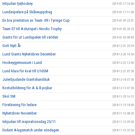
Inbjudan tjejhockey
2019-01-17 14:00
Lundaspelare på Skåneuppdrag
2019-01-17 11:00
En bra prestation av Team -09 i Tyringe Cup
2019-01-09 22:01
Team 07 till A-slutspel i Nordic Trophy
2019-01-05 20:23
Giants för ut Lundspelen till världen
2019-01-03 08:00
Gott Nytt År
2018-12-31 23:59
Lund Giants Nyhetsbrev December
2018-12-24 14:50
Hockeygymnasium i Lund
2018-12-22 12:00
Lund klara för kval till U16SM
2018-12-21 07:30
Julerbjudande Giantshandduk
2018-12-18 07:30
Kostutbildning för A- & B-pojkar
2018-12-13 07:30
Skol SM
2018-11-29 16:15
Föreläsning för ledare
2018-11-19 18:00
Nyhetsbrev November
2018-11-16 08:30
Inbjudan till inspirationsdag 25/11
2018-11-15 09:00
Endast A-lagsmatch under söndagen
2018-11-10 22:50