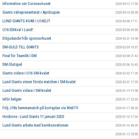
Information om Coronaviruset
2020-03-12 17:00
Giants välrepresenterat i Aprilcupen
2020-03-10 08:30
LUND GIANTS KVAR I U16ELIT
2020-03-08 17:11
U16 Elitkval i Lund!
2020-03-04 09:00
Erbjudande från sponsorhuset
2020-02-21 14:38
DM-GULD TILL GIANTS
2020-02-09 14:07
Final för Team06 i DM
2020-02-08 21:42
DM-Slutspel
2020-02-06 16:45
Giants vidare i U16 SM-kvalet
2020-02-02 17:30
Lund Giants vinner första matchen i SM-kvalet
2020-02-01 17:39
Lund Giants vidare i SM-kvalet
2020-01-19 19:38
Inför helgen
2020-01-17 23:59
Följ J18s hemmamatch på bortaplan via WebTV
2020-01-17 08:30
Hvidovre - Lund Giants 11 januari 2020
2020-01-14 17:54
Lund Giants arbete med barnkonvetionen
2020-01-14 08:20
2020-01-13 18:00