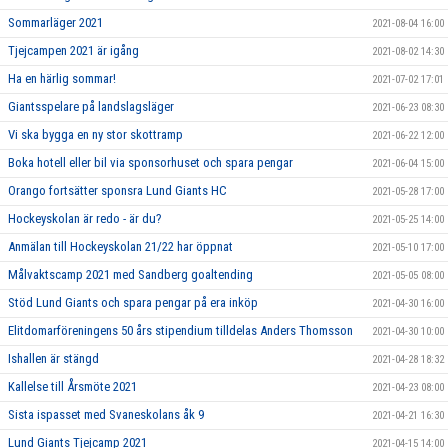
Sommarläger 2021
2021-08-04 16:00
Tjejcampen 2021 är igång
2021-08-02 14:30
Ha en härlig sommar!
2021-07-02 17:01
Giantsspelare på landslagsläger
2021-06-23 08:30
Vi ska bygga en ny stor skottramp
2021-06-22 12:00
Boka hotell eller bil via sponsorhuset och spara pengar
2021-06-04 15:00
Orango fortsätter sponsra Lund Giants HC
2021-05-28 17:00
Hockeyskolan är redo - är du?
2021-05-25 14:00
Anmälan till Hockeyskolan 21/22 har öppnat
2021-05-10 17:00
Målvaktscamp 2021 med Sandberg goaltending
2021-05-05 08:00
Stöd Lund Giants och spara pengar på era inköp
2021-04-30 16:00
Elitdomarföreningens 50 års stipendium tilldelas Anders Thomsson
2021-04-30 10:00
Ishallen är stängd
2021-04-28 18:32
Kallelse till Årsmöte 2021
2021-04-23 08:00
Sista ispasset med Svaneskolans åk 9
2021-04-21 16:30
Lund Giants Tjejcamp 2021
2021-04-15 14:00