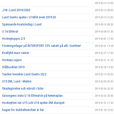
2019-03-15 15:00
J18 i Lund 2019/2020
2019-03-15 08:00
Lund Giants spelar i U16Elit även 2019-20
2019-03-10 15:05
Spännande kvalsöndag i Lund
2019-03-10 08:30
U 16 Elitkval
2019-03-08 07:30
Hockeyloppis 2/3
2019-03-01 17:00
Föreningsdagar på INTERSPORT 25% rabatt på allt i butiken!
2019-03-01 13:28
Kvalfylld mars väntar
2019-02-27 17:00
Hockey-Loppis
2019-02-21 21:26
Stålbucklan 2019
2019-02-20 13:00
Tjecker besöker Lund Giants 20/2
2019-02-19 20:00
U15 DM, Lund - Malmö
2019-02-09 09:30
Skadegörelse och inbrott i bilar
2019-02-06 20:30
Säsongens sista U 16 Elitmatch på hemmaplan
2019-02-02 20:00
Hockeyfest när U15 och U14 spelar DM slutspel
2019-01-31 17:30
Dagen för dubbelmatchen är här
2019-01-20 10:00