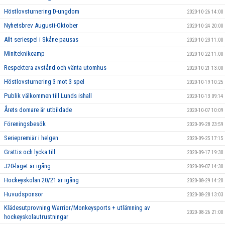
Höstlovsturnering D-ungdom
2020-10-26 14:00
Nyhetsbrev Augusti-Oktober
2020-10-24 20:00
Allt seriespel i Skåne pausas
2020-10-23 11:00
Miniteknikcamp
2020-10-22 11:00
Respektera avstånd och vänta utomhus
2020-10-21 13:00
Höstlovsturnering 3 mot 3 spel
2020-10-19 10:25
Publik välkommen till Lunds ishall
2020-10-13 09:14
Årets domare är utbildade
2020-10-07 10:09
Föreningsbesök
2020-09-28 23:59
Seriepremiär i helgen
2020-09-25 17:15
Grattis och lycka till
2020-09-17 19:30
J20-laget är igång
2020-09-07 14:30
Hockeyskolan 20/21 är igång
2020-08-29 14:20
Huvudsponsor
2020-08-28 13:03
Klädesutprovning Warrior/Monkeysports + utlämning av
2020-08-26 21:00
hockeyskolautrustningar