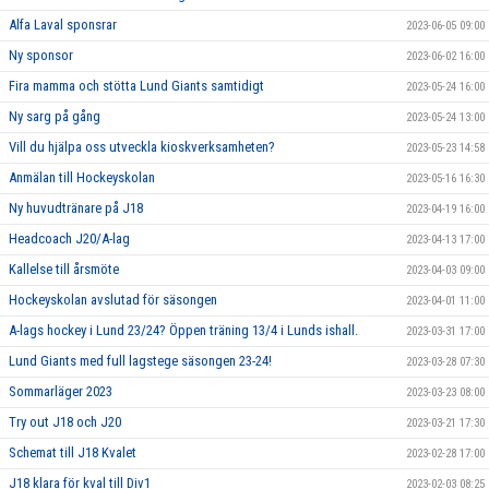
Alfa Laval sponsrar
2023-06-05 09:00
Ny sponsor
2023-06-02 16:00
Fira mamma och stötta Lund Giants samtidigt
2023-05-24 16:00
Ny sarg på gång
2023-05-24 13:00
Vill du hjälpa oss utveckla kioskverksamheten?
2023-05-23 14:58
Anmälan till Hockeyskolan
2023-05-16 16:30
Ny huvudtränare på J18
2023-04-19 16:00
Headcoach J20/A-lag
2023-04-13 17:00
Kallelse till årsmöte
2023-04-03 09:00
Hockeyskolan avslutad för säsongen
2023-04-01 11:00
A-lags hockey i Lund 23/24? Öppen träning 13/4 i Lunds ishall.
2023-03-31 17:00
Lund Giants med full lagstege säsongen 23-24!
2023-03-28 07:30
Sommarläger 2023
2023-03-23 08:00
Try out J18 och J20
2023-03-21 17:30
Schemat till J18 Kvalet
2023-02-28 17:00
J18 klara för kval till Div1
2023-02-03 08:25