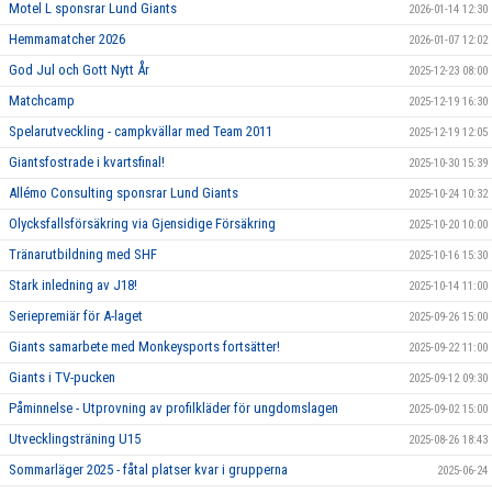
Motel L sponsrar Lund Giants
2026-01-14 12:30
Hemmamatcher 2026
2026-01-07 12:02
God Jul och Gott Nytt År
2025-12-23 08:00
Matchcamp
2025-12-19 16:30
Spelarutveckling - campkvällar med Team 2011
2025-12-19 12:05
Giantsfostrade i kvartsfinal!
2025-10-30 15:39
Allémo Consulting sponsrar Lund Giants
2025-10-24 10:32
Olycksfallsförsäkring via Gjensidige Försäkring
2025-10-20 10:00
Tränarutbildning med SHF
2025-10-16 15:30
Stark inledning av J18!
2025-10-14 11:00
Seriepremiär för A-laget
2025-09-26 15:00
Giants samarbete med Monkeysports fortsätter!
2025-09-22 11:00
Giants i TV-pucken
2025-09-12 09:30
Påminnelse - Utprovning av profilkläder för ungdomslagen
2025-09-02 15:00
Utvecklingsträning U15
2025-08-26 18:43
Sommarläger 2025 - fåtal platser kvar i grupperna
2025-06-24