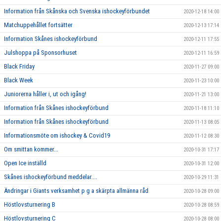
Information från Skånska och Svenska ishockeyförbundet
2020-12-18 14:00
Matchuppehållet fortsätter
2020-12-13 17:14
Information Skånes ishockeyförbund
2020-12-11 17:55
Julshoppa på Sponsorhuset
2020-12-11 16:59
Black Friday
2020-11-27 09:00
Black Week
2020-11-23 10:00
Juniorerna håller i, ut och igång!
2020-11-21 13:00
Information från Skånes ishockeyförbund
2020-11-18 11:10
Information från Skånes ishockeyförbund
2020-11-13 08:05
Informationsmöte om ishockey & Covid19
2020-11-12 08:30
Om smittan kommer...
2020-10-31 17:17
Open Ice inställd
2020-10-31 12:00
Skånes ishockeyförbund meddelar....
2020-10-29 11:31
Ändringar i Giants verksamhet p g a skärpta allmänna råd
2020-10-28 09:00
Höstlovsturnering B
2020-10-28 08:59
Höstlovsturnering C
2020-10-28 08:00