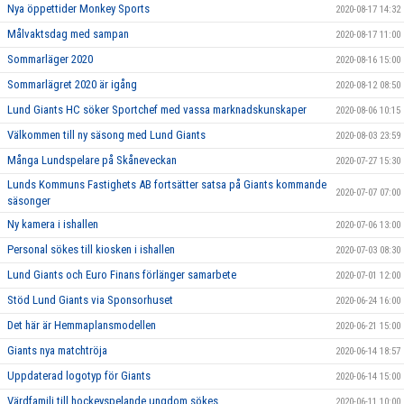
Nya öppettider Monkey Sports
2020-08-17 14:32
Målvaktsdag med sampan
2020-08-17 11:00
Sommarläger 2020
2020-08-16 15:00
Sommarlägret 2020 är igång
2020-08-12 08:50
Lund Giants HC söker Sportchef med vassa marknadskunskaper
2020-08-06 10:15
Välkommen till ny säsong med Lund Giants
2020-08-03 23:59
Många Lundspelare på Skåneveckan
2020-07-27 15:30
Lunds Kommuns Fastighets AB fortsätter satsa på Giants kommande
2020-07-07 07:00
säsonger
Ny kamera i ishallen
2020-07-06 13:00
Personal sökes till kiosken i ishallen
2020-07-03 08:30
Lund Giants och Euro Finans förlänger samarbete
2020-07-01 12:00
Stöd Lund Giants via Sponsorhuset
2020-06-24 16:00
Det här är Hemmaplansmodellen
2020-06-21 15:00
Giants nya matchtröja
2020-06-14 18:57
Uppdaterad logotyp för Giants
2020-06-14 15:00
Värdfamilj till hockeyspelande ungdom sökes
2020-06-11 10:00