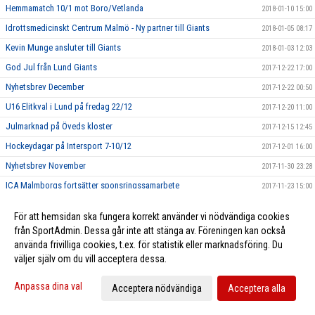
Hemmamatch 10/1 mot Boro/Vetlanda
2018-01-10 15:00
Idrottsmedicinskt Centrum Malmö - Ny partner till Giants
2018-01-05 08:17
Kevin Munge ansluter till Giants
2018-01-03 12:03
God Jul från Lund Giants
2017-12-22 17:00
Nyhetsbrev December
2017-12-22 00:50
U16 Elitkval i Lund på fredag 22/12
2017-12-20 11:00
Julmarknad på Öveds kloster
2017-12-15 12:45
Hockeydagar på Intersport 7-10/12
2017-12-01 16:00
Nyhetsbrev November
2017-11-30 23:28
ICA Malmborgs fortsätter sponsringssamarbete
2017-11-23 15:00
Lundaspelare i Tv pucken 2017
2017-11-01 16:15
För att hemsidan ska fungera korrekt använder vi nödvändiga cookies
Nyhetsbrev Oktober
2017-10-31 21:02
från SportAdmin. Dessa går inte att stänga av. Föreningen kan också
Höstlov i ishallen
använda frivilliga cookies, t.ex. för statistik eller marknadsföring. Du
2017-10-30 20:00
väljer själv om du vill acceptera dessa.
Giantsvatten i kiosken
2017-10-23 19:58
Lund vs Malmö
2017-10-20 22:00
Anpassa dina val
Acceptera nödvändiga
Acceptera alla
Höstlovscamp 2017
2017-10-18 01:00