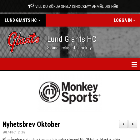
VILL DU BÖRJA SPELA ISHOCKEY? ANMÄL DIG HÄR
LUND GIANTS HC
LOGGA IN
Lund Giants HC
Skånes roligaste hockey
HEM
NYHETER
KALENDER
MATCHER
Nyhetsbrev Oktober
<
>
OM OSS
2017-10-31 21:02
På månaden sista dag kommer här nyhetsbrevet för Oktober. Mycket nöje!