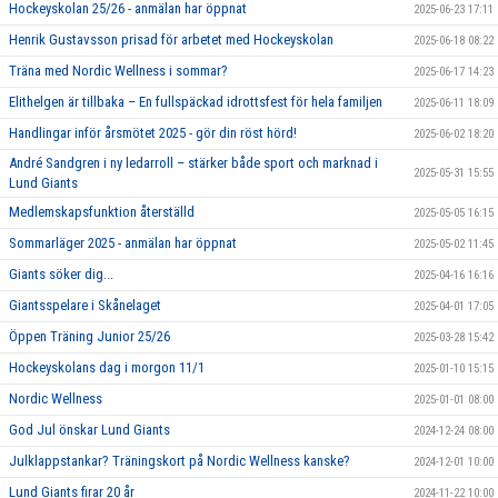
Hockeyskolan 25/26 - anmälan har öppnat
2025-06-23 17:11
Henrik Gustavsson prisad för arbetet med Hockeyskolan
2025-06-18 08:22
Träna med Nordic Wellness i sommar?
2025-06-17 14:23
Elithelgen är tillbaka – En fullspäckad idrottsfest för hela familjen
2025-06-11 18:09
Handlingar inför årsmötet 2025 - gör din röst hörd!
2025-06-02 18:20
André Sandgren i ny ledarroll – stärker både sport och marknad i
2025-05-31 15:55
Lund Giants
Medlemskapsfunktion återställd
2025-05-05 16:15
Sommarläger 2025 - anmälan har öppnat
2025-05-02 11:45
Giants söker dig...
2025-04-16 16:16
Giantsspelare i Skånelaget
2025-04-01 17:05
Öppen Träning Junior 25/26
2025-03-28 15:42
Hockeyskolans dag i morgon 11/1
2025-01-10 15:15
Nordic Wellness
2025-01-01 08:00
God Jul önskar Lund Giants
2024-12-24 08:00
Julklappstankar? Träningskort på Nordic Wellness kanske?
2024-12-01 10:00
Lund Giants firar 20 år
2024-11-22 10:00