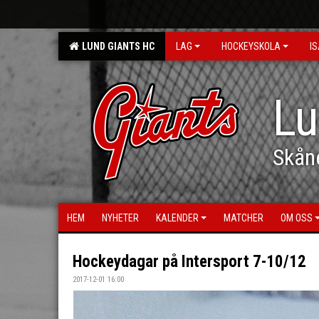
LUND GIANTS HC
LAG
HOCKEYSKOLA
IS
Lu
Skån
HEM
NYHETER
KALENDER
MATCHER
OM OSS
Hockeydagar på Intersport 7-10/12
2017-12-01 16:00