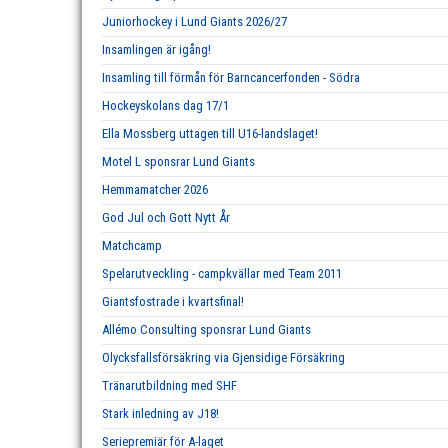
Juniorhockey i Lund Giants 2026/27
Insamlingen är igång!
Insamling till förmån för Barncancerfonden - Södra
Hockeyskolans dag 17/1
Ella Mossberg uttagen till U16-landslaget!
Motel L sponsrar Lund Giants
Hemmamatcher 2026
God Jul och Gott Nytt År
Matchcamp
Spelarutveckling - campkvällar med Team 2011
Giantsfostrade i kvartsfinal!
Allémo Consulting sponsrar Lund Giants
Olycksfallsförsäkring via Gjensidige Försäkring
Tränarutbildning med SHF
Stark inledning av J18!
Seriepremiär för A-laget