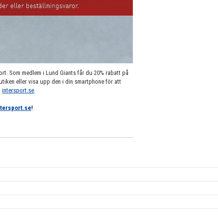
sport. Som medlem i Lund Giants får du 20% rabatt på
utiken eller visa upp den i din smartphone för att
å
intersport.se
.
ntersport.se
!