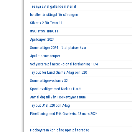
Tre nya avtal gällande material
Ishallen är stängd för säsongen
Silver x 2 för Team 11
#SCHYSSTIDROTT
Aprilcupen 2024
Sommarläger 2024 - fåtal platser kvar
April = hemmacuper
Schysstare på nätet - digital föreläsning 11/4
Try out för Lund Giants A-lag och J20
Sommarlägerveckan v 32
Sportlovsläger med Nicklas Hardt
Anmäl dig till vårt Hockeygymnasium
Try out J18, J20 och A-lag
Föreläsning med Erik Grankvist 13 mars 2024
Hockeytrean kör igång igen på torsdag