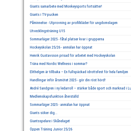
Giants samarbete med Monkeysports fortsätter!
Giants i TV-pucken
Påminnelse - Utprovning av profilkläder för ungdomslagen
Utvecklingsträning U15
Sommarläger 2025 - fåtal platser kvar i grupperna
Hockeyskolan 25/26 - anmälan har öppnat
Henrik Gustavsson prisad för arbetet med Hockeyskolan
Träna med Nordic Wellness i sommar?
Elithelgen är tillbaka – En fullspäckad idrottsfest för hela familjen
Handlingar inför årsmötet 2025 - gör din röst hörd!
André Sandgren i ny ledarroll – stärker både sport och marknad i L
Medlemskapsfunktion återställd
Sommarläger 2025 - anmälan har öppnat
Giants söker dig...
Giantsspelare i Skånelaget
Öppen Träning Junior 25/26