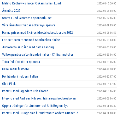
Malmö Redhawks möter Oskarshamn i Lund
2022-06-12 20:00
Årsmöte 2022
2022-06-05 18:00
Stötta Lund Giants via sponsorhuset
2022-06-02 16:35
Våra låneutrustningar söker nya spelare
2022-05-31 15:00
Hanna prisas med Skånes idrottsledarstipendie 2022
2022-05-05 16:59
Fortsatt samarbete med Sparbanken Skåne
2022-05-05 13:00
Juniorerna är igång med nästa säsong
2022-05-03 09:00
Valborgsmässoaftonfirande i hallen - C1 lirar matcher
2022-04-29 16:00
Tetra Pak fortsätter sponsra
2022-04-29 15:00
Kallelse till Årsmöte
2022-04-29 08:30
Det händer i helgen i hallen
2022-04-22 17:00
Glad Påsk!
2022-04-14 17:00
Intervju med lagledare Erik Thored
2022-04-13 16:00
Intervju med Andreas Nilsson, tränare på hockeyskolan
2022-04-06 16:00
Öppna träningar för Juniorer och U16 Region Syd
2022-04-01 15:30
Intervju med C-ungdoms huvudtränare Anders Gunnerud.
2022-04-01 10:00