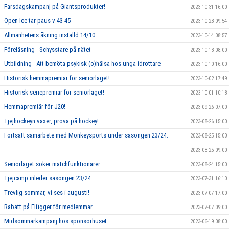
Farsdagskampanj på Giantsprodukter!
2023-10-31 16:00
Open Ice tar paus v 43-45
2023-10-23 09:54
Allmänhetens åkning inställd 14/10
2023-10-14 08:57
Föreläsning - Schysstare på nätet
2023-10-13 08:00
Utbildning - Att bemöta psykisk (o)hälsa hos unga idrottare
2023-10-10 16:00
Historisk hemmapremiär för seniorlaget!
2023-10-02 17:49
Historisk seriepremiär för seniorlaget!
2023-10-01 10:18
Hemmapremiär för J20!
2023-09-26 07:00
Tjejhockeyn växer, prova på hockey!
2023-08-26 15:00
Fortsatt samarbete med Monkeysports under säsongen 23/24.
2023-08-25 15:00
2023-08-25 09:00
Seniorlaget söker matchfunktionärer
2023-08-24 15:00
Tjejcamp inleder säsongen 23/24
2023-07-31 16:10
Trevlig sommar, vi ses i augusti!
2023-07-07 17:00
Rabatt på Flügger för medlemmar
2023-07-07 09:00
Midsommarkampanj hos sponsorhuset
2023-06-19 08:00