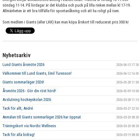
söndag 11-14. På lördagar är det klubba och puck på lilla rinken mellan kl 17-19.
SPONSORER
Allmänheten är ett bra tillfälle för spontanåkning och att ha roligt på isen.
MEDLEMSKAP
Som medlem i Giants (eller LKK) kan man köpa årskort till reducerat pris 300 kr
DOKUMENT/LÄNKAR
LUND GIANTS RÖDA TRÅD
Nyhetsarkiv
KONTAKTA OSS
Lund Giants årsmöte 2026
2026-06-15 17:30
Välkommen till Lund Giants, Emil Turesson!
2026-06-12 16:05
BOKNING
Giants sommarläger 2026!
2026-05-28 11:00
Årsmöte 2026 - Gör din röst hörd!
2026-05-09 10:00
Avslutning hockeyskolan 2026
2026-03-28 11:10
Tack för allt, André
2026-03-27 22:55
Anmälan till Giants sommarläger 2026 har öppnat
2026-03-20 08:30
Träningskort via Nordic Wellness
2026-03-20 08:20
Tack för alla bidrag!
2026-03-19 08:00