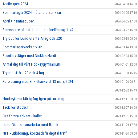
Aprilcupen 2024
2024-04-08 16:30
Sommarläger 2024 - fåtal platser kvar
2024-04-05 17:10
April = hemmacuper
2024-04-05 17:00
Schysstare på nätet - digital föreläsning 11/4
2024-03-27 16:30
Try out för Lund Giants A-lag och J20
2024-03-18 20:00
Sommarlägerveckan v 32
2024-03-14 13:00
Sportlovsläger med Nicklas Hardt
2024-02-08 15:00
Anmäl dig till vårt Hockeygymnasium
2024-01-31 12:00
Try out J18, J20 och A-lag
2024-01-30 16:45
Föreläsning med Erik Grankvist 13 mars 2024
2024-01-26 20:51
2023-12-22 16:49
Hockeytrean kör igång igen på torsdag
2023-12-11 08:00
Tack för stödet!
2023-12-07 16:00
Fira första advent i hallen
2023-12-01 15:00
Lund Giants samarbetar med Iklinik
2023-11-29 17:58
NPF - utbildning, kostnadsfri digital träff
2023-11-24 08:00