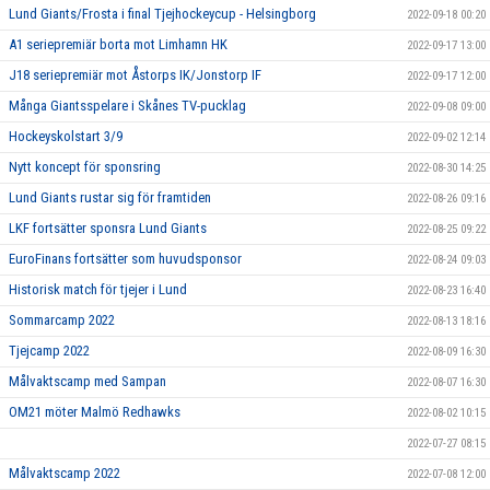
Lund Giants/Frosta i final Tjejhockeycup - Helsingborg
2022-09-18 00:20
A1 seriepremiär borta mot Limhamn HK
2022-09-17 13:00
J18 seriepremiär mot Åstorps IK/Jonstorp IF
2022-09-17 12:00
Många Giantsspelare i Skånes TV-pucklag
2022-09-08 09:00
Hockeyskolstart 3/9
2022-09-02 12:14
Nytt koncept för sponsring
2022-08-30 14:25
Lund Giants rustar sig för framtiden
2022-08-26 09:16
LKF fortsätter sponsra Lund Giants
2022-08-25 09:22
EuroFinans fortsätter som huvudsponsor
2022-08-24 09:03
Historisk match för tjejer i Lund
2022-08-23 16:40
Sommarcamp 2022
2022-08-13 18:16
Tjejcamp 2022
2022-08-09 16:30
Målvaktscamp med Sampan
2022-08-07 16:30
OM21 möter Malmö Redhawks
2022-08-02 10:15
2022-07-27 08:15
Målvaktscamp 2022
2022-07-08 12:00