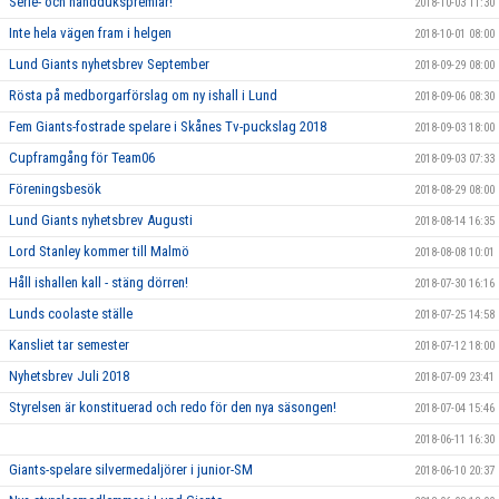
Serie- och handdukspremiär!
2018-10-03 11:30
Inte hela vägen fram i helgen
2018-10-01 08:00
Lund Giants nyhetsbrev September
2018-09-29 08:00
Rösta på medborgarförslag om ny ishall i Lund
2018-09-06 08:30
Fem Giants-fostrade spelare i Skånes Tv-puckslag 2018
2018-09-03 18:00
Cupframgång för Team06
2018-09-03 07:33
Föreningsbesök
2018-08-29 08:00
Lund Giants nyhetsbrev Augusti
2018-08-14 16:35
Lord Stanley kommer till Malmö
2018-08-08 10:01
Håll ishallen kall - stäng dörren!
2018-07-30 16:16
Lunds coolaste ställe
2018-07-25 14:58
Kansliet tar semester
2018-07-12 18:00
Nyhetsbrev Juli 2018
2018-07-09 23:41
Styrelsen är konstituerad och redo för den nya säsongen!
2018-07-04 15:46
2018-06-11 16:30
Giants-spelare silvermedaljörer i junior-SM
2018-06-10 20:37