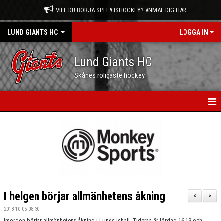
VILL DU BÖRJA SPELA ISHOCKEY? ANMÄL DIG HÄR
LUND GIANTS HC
LOGGA IN
Lund Giants HC
Skånes roligaste hockey
HEM
NYHETER
KALENDER
MATCHER
I helgen börjar allmänhetens åkning
<
>
OM OSS
2018-10-05 08:30
Imorgon börjar allmänhetens åkning i Lunds ishall. Tiderna är lördag 16-19 och