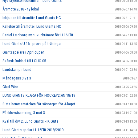
Nya styrelsemedlemmar i Lund Giants
2018-06-08 18:00
Årsmöte 2018 - ny lokal
2018-06-07 14:40
Inbjudan till årsmöte Lund Giants HC
2018-05-31 21:41
Kallelse till årsmöte i Lund Giants HC
2018-05-06 09:30
Daniel Lejdborg ny huvudtränare för U 16 Elit
2018-04-27 13:10
Lund Giants U 16 - prova på träningar
2018-04-11 13:45
Giantsspelare i Aprilcupen
2018-04-06 08:30
Skånsk Dubbel till LGHC 05
2018-04-06 08:10
Landskamp i Lund
2018-04-01 23:36
Måndagens 3 vs 3
2018-03-27
Glad Påsk
2018-03-25 23:55
LUND GIANTS KLARA FÖR HOCKEY2:AN 18/19
2018-03-21 22:30
Sista hemmamatchen för säsongen för A-laget
2018-03-17 10:00
Påsklovsturnering, 3 mot 3
2018-03-14 21:00
Kval till div 2, Lund Giants - IK Guts
2018-03-13 13:00
Lund Giants spelar i U16Elit 2018/2019
2018-03-11 14:53