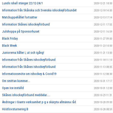
Lunds ishall stänger 22/12-24/1
2020-12-21 18:00
Information från Skånska och Svenska ishockeyförbundet
2020-12-18 14:00
Matchuppehållet fortsätter
2020-12-13 17:14
Information Skånes ishockeyförbund
2020-12-11 17:55
Julshoppa på Sponsorhuset
2020-12-11 16:59
Black Friday
2020-11-27 09:00
Black Week
2020-11-23 10:00
Juniorerna håller i, ut och igång!
2020-11-21 13:00
Information från Skånes ishockeyförbund
2020-11-18 11:10
Information från Skånes ishockeyförbund
2020-11-13 08:05
Informationsmöte om ishockey & Covid19
2020-11-12 08:30
Om smittan kommer...
2020-10-31 17:17
Open Ice inställd
2020-10-31 12:00
Skånes ishockeyförbund meddelar....
2020-10-29 11:31
Ändringar i Giants verksamhet p g a skärpta allmänna råd
2020-10-28 09:00
Höstlovsturnering B
2020-10-28 08:59