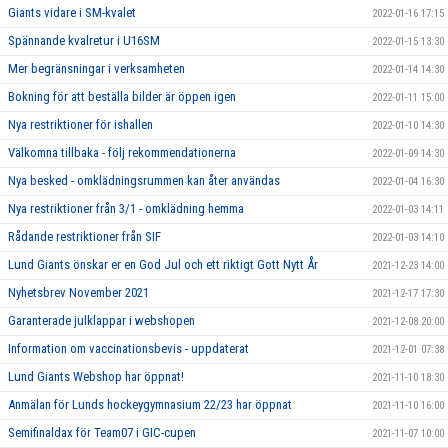
Giants vidare i SM-kvalet
2022-01-16 17:15
Spännande kvalretur i U16SM
2022-01-15 13:30
Mer begränsningar i verksamheten
2022-01-14 14:30
Bokning för att beställa bilder är öppen igen
2022-01-11 15:00
Nya restriktioner för ishallen
2022-01-10 14:30
Välkomna tillbaka - följ rekommendationerna
2022-01-09 14:30
Nya besked - omklädningsrummen kan åter användas
2022-01-04 16:30
Nya restriktioner från 3/1 - omklädning hemma
2022-01-03 14:11
Rådande restriktioner från SIF
2022-01-03 14:10
Lund Giants önskar er en God Jul och ett riktigt Gott Nytt År
2021-12-23 14:00
Nyhetsbrev November 2021
2021-12-17 17:30
Garanterade julklappar i webshopen
2021-12-08 20:00
Information om vaccinationsbevis - uppdaterat
2021-12-01 07:38
Lund Giants Webshop har öppnat!
2021-11-10 18:30
Anmälan för Lunds hockeygymnasium 22/23 har öppnat
2021-11-10 16:00
Semifinaldax för Team07 i GIC-cupen
2021-11-07 10:00