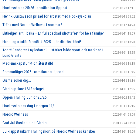
Hockeyskolan 25/26 - anmälan har öppnat
2025-06-23 17:11
Henrik Gustavsson prisad för arbetet med Hockeyskolan
2025-06-18 08:22
Träna med Nordic Wellness i sommar?
2025-06-17 14:23
Elithelgen är tillbaka – En fullspäckad idrottsfest för hela familjen
2025-06-11 18:09
Handlingar inför årsmötet 2025 - gör din röst hörd!
2025-06-02 18:20
André Sandgren i ny ledarroll – stärker både sport och marknad i
2025-05-31 15:55
Lund Giants
Medlemskapsfunktion återställd
2025-05-05 16:15
Sommarläger 2025 - anmälan har öppnat
2025-05-02 11:45
Giants söker dig...
2025-04-16 16:16
Giantsspelare i Skånelaget
2025-04-01 17:05
Öppen Träning Junior 25/26
2025-03-28 15:42
Hockeyskolans dag i morgon 11/1
2025-01-10 15:15
Nordic Wellness
2025-01-01 08:00
God Jul önskar Lund Giants
2024-12-24 08:00
Julklappstankar? Träningskort på Nordic Wellness kanske?
2024-12-01 10:00