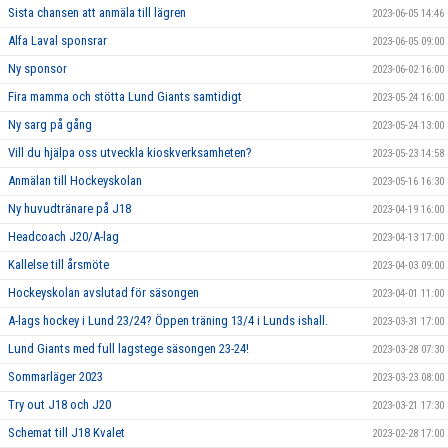
Sista chansen att anmäla till lägren
2023-06-05 14:46
Alfa Laval sponsrar
2023-06-05 09:00
Ny sponsor
2023-06-02 16:00
Fira mamma och stötta Lund Giants samtidigt
2023-05-24 16:00
Ny sarg på gång
2023-05-24 13:00
Vill du hjälpa oss utveckla kioskverksamheten?
2023-05-23 14:58
Anmälan till Hockeyskolan
2023-05-16 16:30
Ny huvudtränare på J18
2023-04-19 16:00
Headcoach J20/A-lag
2023-04-13 17:00
Kallelse till årsmöte
2023-04-03 09:00
Hockeyskolan avslutad för säsongen
2023-04-01 11:00
A-lags hockey i Lund 23/24? Öppen träning 13/4 i Lunds ishall.
2023-03-31 17:00
Lund Giants med full lagstege säsongen 23-24!
2023-03-28 07:30
Sommarläger 2023
2023-03-23 08:00
Try out J18 och J20
2023-03-21 17:30
Schemat till J18 Kvalet
2023-02-28 17:00