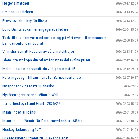
Helgens matcher
2026-03-17 12:00
Det händer i helgen
2026-03-13 15:04
Prova på ishockey för flickor
2026-03-13 12:01
Lund Giants söker fler engagerade ledare
2026-02-24 15:00
Tack till alla som var med och deltog på vårt event tillsammans med
2026-02-20 15:00
Barncancerfonden Södra!
Vinn chansen att köpa en av våra matchtröjor
2026-02-13 11:00
Glöm inte att köpa din biljett för att ta del av fina priser
2026-02-12 16:00
Matheo har redan vunnit sin viktigaste match!
2026-02-12 09:50
Föreningsdag - Tillsammans för Barncancerfonden
2026-02-07 10:37
Ny sponsor - Ica Maxi Gunnesbo
2026-02-05
Ny föreningssponsor - Vitamin Well
2026-02-05
Juniorhockey i Lund Giants 2026/27
2026-02-03 15:45
Insamlingen är igång!
2026-02-01 08:00
Insamling till förmån för Barncancerfonden - Södra
2026-01-27 10:35
Hockeyskolans dag 17/1
2026-01-21 14:00
Ella Mossberg uttagen till U16-landslaget!
2026-01-16 16:47