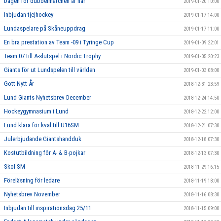
Dagen för dubbelmatchen är här
2019-01-20 10:00
Inbjudan tjejhockey
2019-01-17 14:00
Lundaspelare på Skåneuppdrag
2019-01-17 11:00
En bra prestation av Team -09 i Tyringe Cup
2019-01-09 22:01
Team 07 till A-slutspel i Nordic Trophy
2019-01-05 20:23
Giants för ut Lundspelen till världen
2019-01-03 08:00
Gott Nytt År
2018-12-31 23:59
Lund Giants Nyhetsbrev December
2018-12-24 14:50
Hockeygymnasium i Lund
2018-12-22 12:00
Lund klara för kval till U16SM
2018-12-21 07:30
Julerbjudande Giantshandduk
2018-12-18 07:30
Kostutbildning för A- & B-pojkar
2018-12-13 07:30
Skol SM
2018-11-29 16:15
Föreläsning för ledare
2018-11-19 18:00
Nyhetsbrev November
2018-11-16 08:30
Inbjudan till inspirationsdag 25/11
2018-11-15 09:00