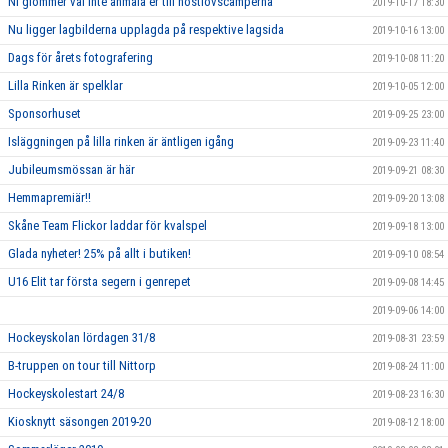
Ni glömmer väl inte anmäla er till höstlovscamperna
2019-10-17 18:30
Nu ligger lagbilderna upplagda på respektive lagsida
2019-10-16 13:00
Dags för årets fotografering
2019-10-08 11:20
Lilla Rinken är spelklar
2019-10-05 12:00
Sponsorhuset
2019-09-25 23:00
Isläggningen på lilla rinken är äntligen igång
2019-09-23 11:40
Jubileumsmössan är här
2019-09-21 08:30
Hemmapremiär!!
2019-09-20 13:08
Skåne Team Flickor laddar för kvalspel
2019-09-18 13:00
Glada nyheter! 25% på allt i butiken!
2019-09-10 08:54
U16 Elit tar första segern i genrepet
2019-09-08 14:45
2019-09-06 14:00
Hockeyskolan lördagen 31/8
2019-08-31 23:59
B-truppen on tour till Nittorp
2019-08-24 11:00
Hockeyskolestart 24/8
2019-08-23 16:30
Kiosknytt säsongen 2019-20
2019-08-12 18:00