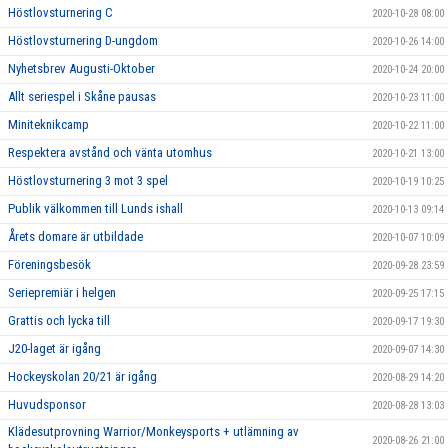
Höstlovsturnering C
2020-10-28 08:00
Höstlovsturnering D-ungdom
2020-10-26 14:00
Nyhetsbrev Augusti-Oktober
2020-10-24 20:00
Allt seriespel i Skåne pausas
2020-10-23 11:00
Miniteknikcamp
2020-10-22 11:00
Respektera avstånd och vänta utomhus
2020-10-21 13:00
Höstlovsturnering 3 mot 3 spel
2020-10-19 10:25
Publik välkommen till Lunds ishall
2020-10-13 09:14
Årets domare är utbildade
2020-10-07 10:09
Föreningsbesök
2020-09-28 23:59
Seriepremiär i helgen
2020-09-25 17:15
Grattis och lycka till
2020-09-17 19:30
J20-laget är igång
2020-09-07 14:30
Hockeyskolan 20/21 är igång
2020-08-29 14:20
Huvudsponsor
2020-08-28 13:03
Klädesutprovning Warrior/Monkeysports + utlämning av
2020-08-26 21:00