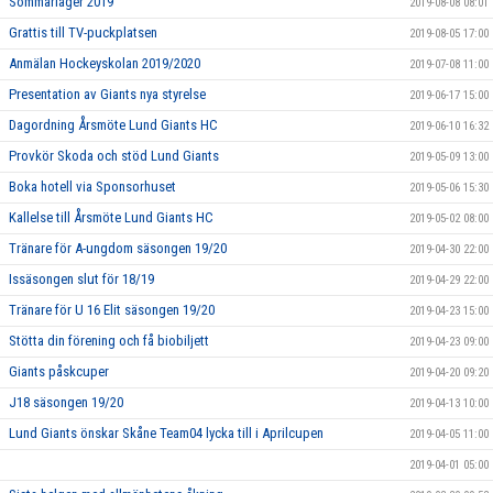
Sommarläger 2019
2019-08-08 08:01
Grattis till TV-puckplatsen
2019-08-05 17:00
Anmälan Hockeyskolan 2019/2020
2019-07-08 11:00
Presentation av Giants nya styrelse
2019-06-17 15:00
Dagordning Årsmöte Lund Giants HC
2019-06-10 16:32
Provkör Skoda och stöd Lund Giants
2019-05-09 13:00
Boka hotell via Sponsorhuset
2019-05-06 15:30
Kallelse till Årsmöte Lund Giants HC
2019-05-02 08:00
Tränare för A-ungdom säsongen 19/20
2019-04-30 22:00
Issäsongen slut för 18/19
2019-04-29 22:00
Tränare för U 16 Elit säsongen 19/20
2019-04-23 15:00
Stötta din förening och få biobiljett
2019-04-23 09:00
Giants påskcuper
2019-04-20 09:20
J18 säsongen 19/20
2019-04-13 10:00
Lund Giants önskar Skåne Team04 lycka till i Aprilcupen
2019-04-05 11:00
2019-04-01 05:00