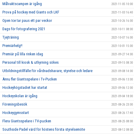
Målvaktscampen är igång
2021-11-05 10:00
Prova på hockey med Giants och LKF
2021-11-03 16:40
Open Ice tar paus ett par veckor
2021-10-26 16:00
Dags för fotografering 2021
2021-10-11 08:00
Tjejträning
2021-10-07 16:00
Premiärhelg!!
2021-10-01 15:00
Premiär på lilla rinken idag
2021-09-27 14:00
Personal till kiosk & uthyrning sökes
2021-09-15 08:30
Utbildningstillfälle för vårdnadshavare, styrelse och ledare
2021-09-08 14:00
Ännu fler Giantsspelare i Tv-Pucken
2021-09-06 13:00
Hockeyhögstadiet har startat
2021-09-06 12:00
Hockeyskolan är igång
2021-09-04 18:00
Föreningsbesök
2021-08-26 23:00
Hockeygymsstart
2021-08-26 17:40
Flera Giantsspelare i TV-pucken
2021-08-25 08:00
Southside Padel värd för höstens första styrelsemöte
2021-08-12 08:00