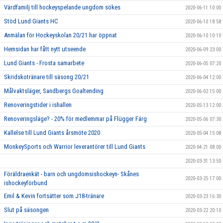
Värdfamilj till hockeyspelande ungdom sökes
2020-06-11 10:00
Stöd Lund Giants HC
2020-06-10 18:58
Anmälan för Hockeyskolan 20/21 har öppnat
2020-06-10 10:10
Hemsidan har fått nytt utseende
2020-06-09 23:00
Lund Giants - Frosta samarbete
2020-06-05 07:20
Skridskotränare till säsong 20/21
2020-06-04 12:00
Målvaktsläger, Sandbergs Goaltending
2020-06-02 15:00
Renoveringstider i ishallen
2020-05-13 12:00
Renoveringsläge? - 20% för medlemmar på Flügger Färg
2020-05-06 07:30
Kallelse till Lund Giants årsmöte 2020
2020-05-04 15:08
MonkeySports och Warrior leverantörer till Lund Giants
2020-04-21 08:00
2020-03-31 13:50
Föräldraenkät - barn och ungdomsishockeyn- Skånes
2020-03-25 17:00
ishockeyförbund
Emil & Kevin fortsätter som J18-tränare
2020-03-23 16:30
Slut på säsongen
2020-03-22 20:10