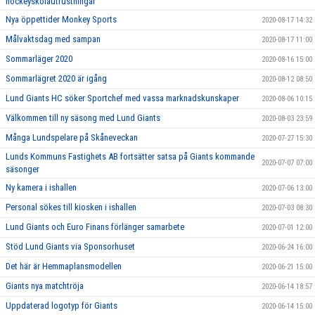
hockeyskolautrustningar
Nya öppettider Monkey Sports
2020-08-17 14:32
Målvaktsdag med sampan
2020-08-17 11:00
Sommarläger 2020
2020-08-16 15:00
Sommarlägret 2020 är igång
2020-08-12 08:50
Lund Giants HC söker Sportchef med vassa marknadskunskaper
2020-08-06 10:15
Välkommen till ny säsong med Lund Giants
2020-08-03 23:59
Många Lundspelare på Skåneveckan
2020-07-27 15:30
Lunds Kommuns Fastighets AB fortsätter satsa på Giants kommande
2020-07-07 07:00
säsonger
Ny kamera i ishallen
2020-07-06 13:00
Personal sökes till kiosken i ishallen
2020-07-03 08:30
Lund Giants och Euro Finans förlänger samarbete
2020-07-01 12:00
Stöd Lund Giants via Sponsorhuset
2020-06-24 16:00
Det här är Hemmaplansmodellen
2020-06-21 15:00
Giants nya matchtröja
2020-06-14 18:57
Uppdaterad logotyp för Giants
2020-06-14 15:00