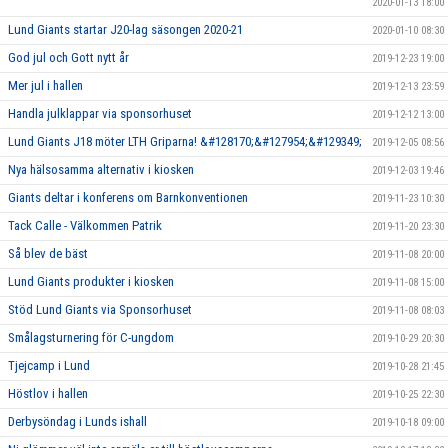
2020-01-13 18:00
Lund Giants startar J20-lag säsongen 2020-21
2020-01-10 08:30
God jul och Gott nytt år
2019-12-23 19:00
Mer jul i hallen
2019-12-13 23:59
Handla julklappar via sponsorhuset
2019-12-12 13:00
Lund Giants J18 möter LTH Griparna! &#128170;&#127954;&#129349;
2019-12-05 08:56
Nya hälsosamma alternativ i kiosken
2019-12-03 19:46
Giants deltar i konferens om Barnkonventionen
2019-11-23 10:30
Tack Calle - Välkommen Patrik
2019-11-20 23:30
Så blev de bäst
2019-11-08 20:00
Lund Giants produkter i kiosken
2019-11-08 15:00
Stöd Lund Giants via Sponsorhuset
2019-11-08 08:03
Smålagsturnering för C-ungdom
2019-10-29 20:30
Tjejcamp i Lund
2019-10-28 21:45
Höstlov i hallen
2019-10-25 22:30
Derbysöndag i Lunds ishall
2019-10-18 09:00