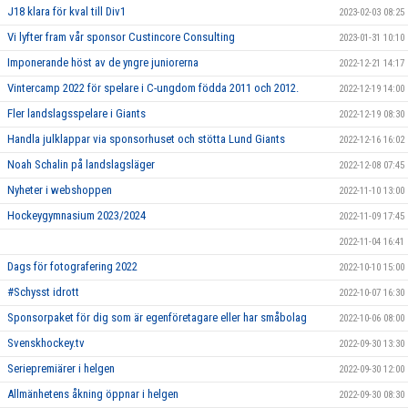
J18 klara för kval till Div1
2023-02-03 08:25
Vi lyfter fram vår sponsor Custincore Consulting
2023-01-31 10:10
Imponerande höst av de yngre juniorerna
2022-12-21 14:17
Vintercamp 2022 för spelare i C-ungdom födda 2011 och 2012.
2022-12-19 14:00
Fler landslagsspelare i Giants
2022-12-19 08:30
Handla julklappar via sponsorhuset och stötta Lund Giants
2022-12-16 16:02
Noah Schalin på landslagsläger
2022-12-08 07:45
Nyheter i webshoppen
2022-11-10 13:00
Hockeygymnasium 2023/2024
2022-11-09 17:45
2022-11-04 16:41
Dags för fotografering 2022
2022-10-10 15:00
#Schysst idrott
2022-10-07 16:30
Sponsorpaket för dig som är egenföretagare eller har småbolag
2022-10-06 08:00
Svenskhockey.tv
2022-09-30 13:30
Seriepremiärer i helgen
2022-09-30 12:00
Allmänhetens åkning öppnar i helgen
2022-09-30 08:30