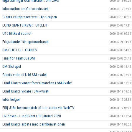
Inga träningar och matcher t o m 29/3
2020-03-13 09:22
Information om Coronaviruset
2020-03-12 17:00
Giants välrepresenterat i Aprilcupen
2020-03-10 08:30
LUND GIANTS KVAR I U16ELIT
2020-03-08 17:11
U16 Elitkval i Lund!
2020-03-04 09:00
Erbjudande från sponsorhuset
2020-02-21 14:38
DM-GULD TILL GIANTS
2020-02-09 14:07
Final för Team06 i DM
2020-02-08 21:42
DM-Slutspel
2020-02-06 16:45
Giants vidare i U16 SM-kvalet
2020-02-02 17:30
Lund Giants vinner första matchen i SM-kvalet
2020-02-01 17:39
Lund Giants vidare i SM-kvalet
2020-01-19 19:38
Inför helgen
2020-01-17 23:59
Följ J18s hemmamatch på bortaplan via WebTV
2020-01-17 08:30
Hvidovre - Lund Giants 11 januari 2020
2020-01-14 17:54
Lund Giants arbete med barnkonvetionen
2020-01-14 08:20