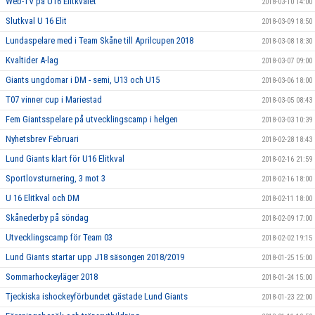
Web-TV på U16 Elitkvalet
2018-03-10 14:00
Slutkval U 16 Elit
2018-03-09 18:50
Lundaspelare med i Team Skåne till Aprilcupen 2018
2018-03-08 18:30
Kvaltider A-lag
2018-03-07 09:00
Giants ungdomar i DM - semi, U13 och U15
2018-03-06 18:00
T07 vinner cup i Mariestad
2018-03-05 08:43
Fem Giantsspelare på utvecklingscamp i helgen
2018-03-03 10:39
Nyhetsbrev Februari
2018-02-28 18:43
Lund Giants klart för U16 Elitkval
2018-02-16 21:59
Sportlovsturnering, 3 mot 3
2018-02-16 18:00
U 16 Elitkval och DM
2018-02-11 18:00
Skånederby på söndag
2018-02-09 17:00
Utvecklingscamp för Team 03
2018-02-02 19:15
Lund Giants startar upp J18 säsongen 2018/2019
2018-01-25 15:00
Sommarhockeyläger 2018
2018-01-24 15:00
Tjeckiska ishockeyförbundet gästade Lund Giants
2018-01-23 22:00