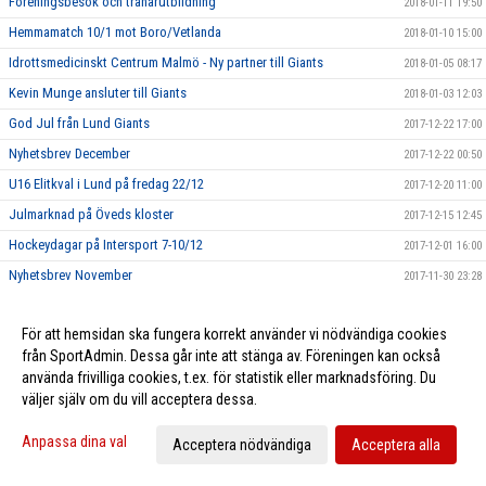
Föreningsbesök och tränarutbildning
2018-01-11 19:50
Hemmamatch 10/1 mot Boro/Vetlanda
2018-01-10 15:00
Idrottsmedicinskt Centrum Malmö - Ny partner till Giants
2018-01-05 08:17
Kevin Munge ansluter till Giants
2018-01-03 12:03
God Jul från Lund Giants
2017-12-22 17:00
Nyhetsbrev December
2017-12-22 00:50
U16 Elitkval i Lund på fredag 22/12
2017-12-20 11:00
Julmarknad på Öveds kloster
2017-12-15 12:45
Hockeydagar på Intersport 7-10/12
2017-12-01 16:00
Nyhetsbrev November
2017-11-30 23:28
ICA Malmborgs fortsätter sponsringssamarbete
2017-11-23 15:00
För att hemsidan ska fungera korrekt använder vi nödvändiga cookies
Lundaspelare i Tv pucken 2017
2017-11-01 16:15
från SportAdmin. Dessa går inte att stänga av. Föreningen kan också
Nyhetsbrev Oktober
2017-10-31 21:02
använda frivilliga cookies, t.ex. för statistik eller marknadsföring. Du
Höstlov i ishallen
väljer själv om du vill acceptera dessa.
2017-10-30 20:00
Giantsvatten i kiosken
2017-10-23 19:58
Anpassa dina val
Acceptera nödvändiga
Acceptera alla
Lund vs Malmö
2017-10-20 22:00