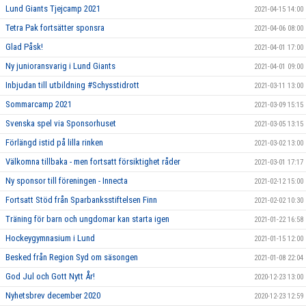
Lund Giants Tjejcamp 2021
2021-04-15 14:00
Tetra Pak fortsätter sponsra
2021-04-06 08:00
Glad Påsk!
2021-04-01 17:00
Ny junioransvarig i Lund Giants
2021-04-01 09:00
Inbjudan till utbildning #Schysstidrott
2021-03-11 13:00
Sommarcamp 2021
2021-03-09 15:15
Svenska spel via Sponsorhuset
2021-03-05 13:15
Förlängd istid på lilla rinken
2021-03-02 13:00
Välkomna tillbaka - men fortsatt försiktighet råder
2021-03-01 17:17
Ny sponsor till föreningen - Innecta
2021-02-12 15:00
Fortsatt Stöd från Sparbanksstiftelsen Finn
2021-02-02 10:30
Träning för barn och ungdomar kan starta igen
2021-01-22 16:58
Hockeygymnasium i Lund
2021-01-15 12:00
Besked från Region Syd om säsongen
2021-01-08 22:04
God Jul och Gott Nytt År!
2020-12-23 13:00
Nyhetsbrev december 2020
2020-12-23 12:59