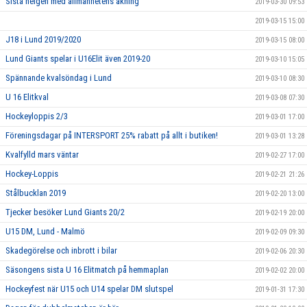
Sista helgen med allmänhetens åkning
2019-03-30 09:53
2019-03-15 15:00
J18 i Lund 2019/2020
2019-03-15 08:00
Lund Giants spelar i U16Elit även 2019-20
2019-03-10 15:05
Spännande kvalsöndag i Lund
2019-03-10 08:30
U 16 Elitkval
2019-03-08 07:30
Hockeyloppis 2/3
2019-03-01 17:00
Föreningsdagar på INTERSPORT 25% rabatt på allt i butiken!
2019-03-01 13:28
Kvalfylld mars väntar
2019-02-27 17:00
Hockey-Loppis
2019-02-21 21:26
Stålbucklan 2019
2019-02-20 13:00
Tjecker besöker Lund Giants 20/2
2019-02-19 20:00
U15 DM, Lund - Malmö
2019-02-09 09:30
Skadegörelse och inbrott i bilar
2019-02-06 20:30
Säsongens sista U 16 Elitmatch på hemmaplan
2019-02-02 20:00
Hockeyfest när U15 och U14 spelar DM slutspel
2019-01-31 17:30