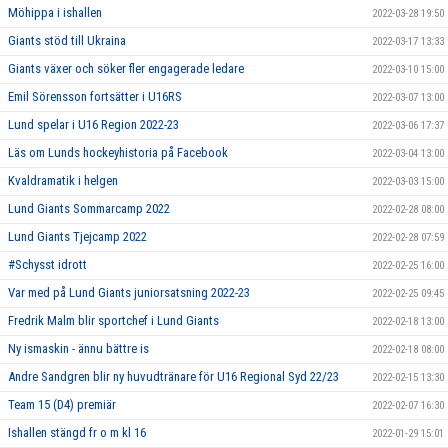
Möhippa i ishallen
2022-03-28 19:50
Giants stöd till Ukraina
2022-03-17 13:33
Giants växer och söker fler engagerade ledare
2022-03-10 15:00
Emil Sörensson fortsätter i U16RS
2022-03-07 13:00
Lund spelar i U16 Region 2022-23
2022-03-06 17:37
Läs om Lunds hockeyhistoria på Facebook
2022-03-04 13:00
Kvaldramatik i helgen
2022-03-03 15:00
Lund Giants Sommarcamp 2022
2022-02-28 08:00
Lund Giants Tjejcamp 2022
2022-02-28 07:59
#Schysst idrott
2022-02-25 16:00
Var med på Lund Giants juniorsatsning 2022-23
2022-02-25 09:45
Fredrik Malm blir sportchef i Lund Giants
2022-02-18 13:00
Ny ismaskin - ännu bättre is
2022-02-18 08:00
Andre Sandgren blir ny huvudtränare för U16 Regional Syd 22/23
2022-02-15 13:30
Team 15 (D4) premiär
2022-02-07 16:30
Ishallen stängd fr o m kl 16
2022-01-29 15:01