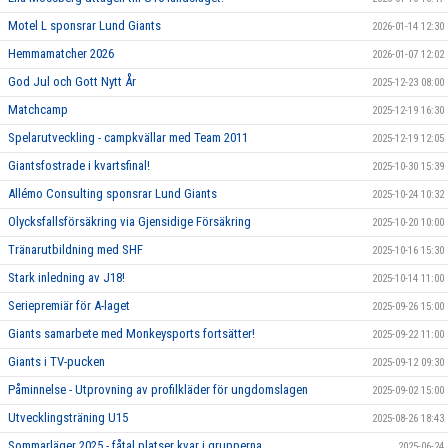
Motel L sponsrar Lund Giants
2026-01-14 12:30
Hemmamatcher 2026
2026-01-07 12:02
God Jul och Gott Nytt År
2025-12-23 08:00
Matchcamp
2025-12-19 16:30
Spelarutveckling - campkvällar med Team 2011
2025-12-19 12:05
Giantsfostrade i kvartsfinal!
2025-10-30 15:39
Allémo Consulting sponsrar Lund Giants
2025-10-24 10:32
Olycksfallsförsäkring via Gjensidige Försäkring
2025-10-20 10:00
Tränarutbildning med SHF
2025-10-16 15:30
Stark inledning av J18!
2025-10-14 11:00
Seriepremiär för A-laget
2025-09-26 15:00
Giants samarbete med Monkeysports fortsätter!
2025-09-22 11:00
Giants i TV-pucken
2025-09-12 09:30
Påminnelse - Utprovning av profilkläder för ungdomslagen
2025-09-02 15:00
Utvecklingsträning U15
2025-08-26 18:43
Sommarläger 2025 - fåtal platser kvar i grupperna
2025-06-24