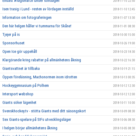
Endast A-lagsmatch under söndagen
2018-11-10 22:50
Isen trasig i Lund - resten av lördagen inställd
2018-11-10 12:45
Information om fotograferingen
2018-11-07 13:30
Den här helgen håller vi tummarna för Skåne!
2018-11-01 08:30
Tjejer på is
2018-10-30 15:00
Sponsorhuset
2018-10-26 19:00
Open Ice gör uppehåll
2018-10-23 18:30
Klargörande kring rabatter på allmänhetens åkning
2018-10-22 16:30
Giantsvattnet är tillbaka
2018-10-19 21:15
Öppen föreläsning, Machonormen inom idrotten
2018-10-13 00:35
Hockeygymnasium på Polhem
2018-10-12 12:30
Intersport webshop
2018-10-12 12:00
Giants söker lägenhet
2018-10-11 10:00
Svenskhockey.tv - stötta Giants med ditt säsongskort
2018-10-09 08:30
Sex Giants-spelare på SIFs utvecklingsläger
2018-10-06 08:30
I helgen börjar allmänhetens åkning
2018-10-05 08:30