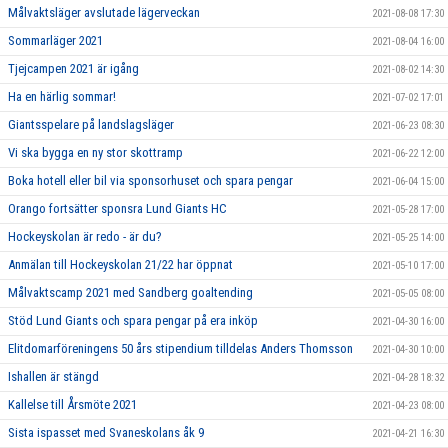
Målvaktsläger avslutade lägerveckan
2021-08-08 17:30
Sommarläger 2021
2021-08-04 16:00
Tjejcampen 2021 är igång
2021-08-02 14:30
Ha en härlig sommar!
2021-07-02 17:01
Giantsspelare på landslagsläger
2021-06-23 08:30
Vi ska bygga en ny stor skottramp
2021-06-22 12:00
Boka hotell eller bil via sponsorhuset och spara pengar
2021-06-04 15:00
Orango fortsätter sponsra Lund Giants HC
2021-05-28 17:00
Hockeyskolan är redo - är du?
2021-05-25 14:00
Anmälan till Hockeyskolan 21/22 har öppnat
2021-05-10 17:00
Målvaktscamp 2021 med Sandberg goaltending
2021-05-05 08:00
Stöd Lund Giants och spara pengar på era inköp
2021-04-30 16:00
Elitdomarföreningens 50 års stipendium tilldelas Anders Thomsson
2021-04-30 10:00
Ishallen är stängd
2021-04-28 18:32
Kallelse till Årsmöte 2021
2021-04-23 08:00
Sista ispasset med Svaneskolans åk 9
2021-04-21 16:30