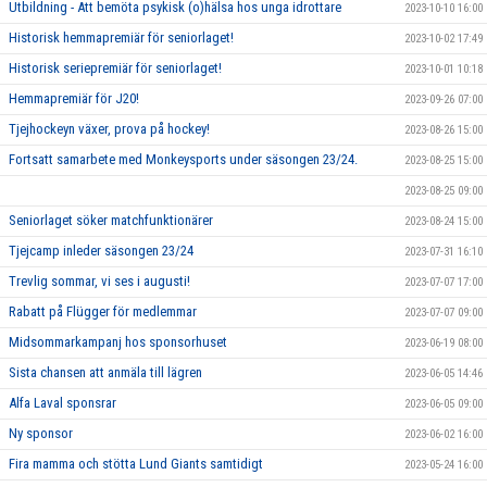
Utbildning - Att bemöta psykisk (o)hälsa hos unga idrottare
2023-10-10 16:00
Historisk hemmapremiär för seniorlaget!
2023-10-02 17:49
Historisk seriepremiär för seniorlaget!
2023-10-01 10:18
Hemmapremiär för J20!
2023-09-26 07:00
Tjejhockeyn växer, prova på hockey!
2023-08-26 15:00
Fortsatt samarbete med Monkeysports under säsongen 23/24.
2023-08-25 15:00
2023-08-25 09:00
Seniorlaget söker matchfunktionärer
2023-08-24 15:00
Tjejcamp inleder säsongen 23/24
2023-07-31 16:10
Trevlig sommar, vi ses i augusti!
2023-07-07 17:00
Rabatt på Flügger för medlemmar
2023-07-07 09:00
Midsommarkampanj hos sponsorhuset
2023-06-19 08:00
Sista chansen att anmäla till lägren
2023-06-05 14:46
Alfa Laval sponsrar
2023-06-05 09:00
Ny sponsor
2023-06-02 16:00
Fira mamma och stötta Lund Giants samtidigt
2023-05-24 16:00