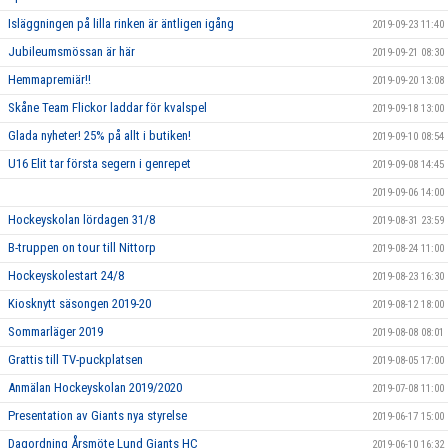
Isläggningen på lilla rinken är äntligen igång
2019-09-23 11:40
Jubileumsmössan är här
2019-09-21 08:30
Hemmapremiär!!
2019-09-20 13:08
Skåne Team Flickor laddar för kvalspel
2019-09-18 13:00
Glada nyheter! 25% på allt i butiken!
2019-09-10 08:54
U16 Elit tar första segern i genrepet
2019-09-08 14:45
2019-09-06 14:00
Hockeyskolan lördagen 31/8
2019-08-31 23:59
B-truppen on tour till Nittorp
2019-08-24 11:00
Hockeyskolestart 24/8
2019-08-23 16:30
Kiosknytt säsongen 2019-20
2019-08-12 18:00
Sommarläger 2019
2019-08-08 08:01
Grattis till TV-puckplatsen
2019-08-05 17:00
Anmälan Hockeyskolan 2019/2020
2019-07-08 11:00
Presentation av Giants nya styrelse
2019-06-17 15:00
Dagordning Årsmöte Lund Giants HC
2019-06-10 16:32