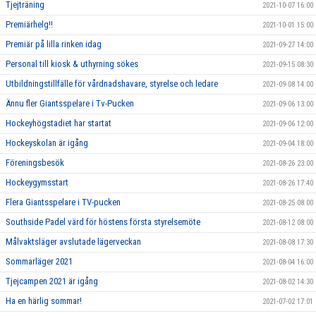
Tjejträning
2021-10-07 16:00
Premiärhelg!!
2021-10-01 15:00
Premiär på lilla rinken idag
2021-09-27 14:00
Personal till kiosk & uthyrning sökes
2021-09-15 08:30
Utbildningstillfälle för vårdnadshavare, styrelse och ledare
2021-09-08 14:00
Ännu fler Giantsspelare i Tv-Pucken
2021-09-06 13:00
Hockeyhögstadiet har startat
2021-09-06 12:00
Hockeyskolan är igång
2021-09-04 18:00
Föreningsbesök
2021-08-26 23:00
Hockeygymsstart
2021-08-26 17:40
Flera Giantsspelare i TV-pucken
2021-08-25 08:00
Southside Padel värd för höstens första styrelsemöte
2021-08-12 08:00
Målvaktsläger avslutade lägerveckan
2021-08-08 17:30
Sommarläger 2021
2021-08-04 16:00
Tjejcampen 2021 är igång
2021-08-02 14:30
Ha en härlig sommar!
2021-07-02 17:01