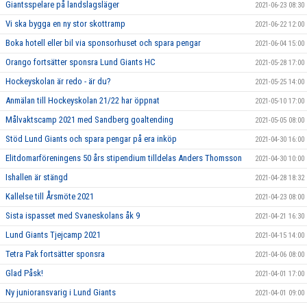
Giantsspelare på landslagsläger
2021-06-23 08:30
Vi ska bygga en ny stor skottramp
2021-06-22 12:00
Boka hotell eller bil via sponsorhuset och spara pengar
2021-06-04 15:00
Orango fortsätter sponsra Lund Giants HC
2021-05-28 17:00
Hockeyskolan är redo - är du?
2021-05-25 14:00
Anmälan till Hockeyskolan 21/22 har öppnat
2021-05-10 17:00
Målvaktscamp 2021 med Sandberg goaltending
2021-05-05 08:00
Stöd Lund Giants och spara pengar på era inköp
2021-04-30 16:00
Elitdomarföreningens 50 års stipendium tilldelas Anders Thomsson
2021-04-30 10:00
Ishallen är stängd
2021-04-28 18:32
Kallelse till Årsmöte 2021
2021-04-23 08:00
Sista ispasset med Svaneskolans åk 9
2021-04-21 16:30
Lund Giants Tjejcamp 2021
2021-04-15 14:00
Tetra Pak fortsätter sponsra
2021-04-06 08:00
Glad Påsk!
2021-04-01 17:00
Ny junioransvarig i Lund Giants
2021-04-01 09:00