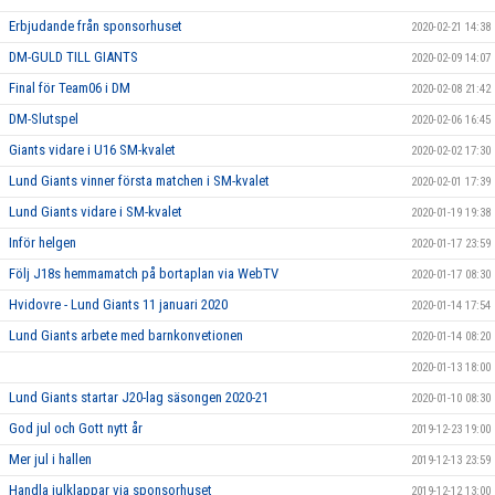
Erbjudande från sponsorhuset
2020-02-21 14:38
DM-GULD TILL GIANTS
2020-02-09 14:07
Final för Team06 i DM
2020-02-08 21:42
DM-Slutspel
2020-02-06 16:45
Giants vidare i U16 SM-kvalet
2020-02-02 17:30
Lund Giants vinner första matchen i SM-kvalet
2020-02-01 17:39
Lund Giants vidare i SM-kvalet
2020-01-19 19:38
Inför helgen
2020-01-17 23:59
Följ J18s hemmamatch på bortaplan via WebTV
2020-01-17 08:30
Hvidovre - Lund Giants 11 januari 2020
2020-01-14 17:54
Lund Giants arbete med barnkonvetionen
2020-01-14 08:20
2020-01-13 18:00
Lund Giants startar J20-lag säsongen 2020-21
2020-01-10 08:30
God jul och Gott nytt år
2019-12-23 19:00
Mer jul i hallen
2019-12-13 23:59
Handla julklappar via sponsorhuset
2019-12-12 13:00