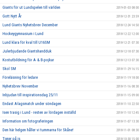
Giants för ut Lundspelen till världen
2019-01-03 08:00
Gott Nytt År
2018-12-31 23:59
Lund Giants Nyhetsbrev December
2018-12-24 14:50
Hockeygymnasium i Lund
2018-12-22 12:00
Lund klara för kval till U16SM
2018-12-21 07:30
Julerbjudande Giantshandduk
2018-12-18 07:30
Kostutbildning för A- & B-pojkar
2018-12-13 07:30
Skol SM
2018-11-29 16:15
Föreläsning för ledare
2018-11-19 18:00
Nyhetsbrev November
2018-11-16 08:30
Inbjudan till inspirationsdag 25/11
2018-11-15 09:00
Endast A-lagsmatch under söndagen
2018-11-10 22:50
Isen trasig i Lund - resten av lördagen inställd
2018-11-10 12:45
Information om fotograferingen
2018-11-07 13:30
Den här helgen håller vi tummarna för Skåne!
2018-11-01 08:30
Tjejer på is
2018-10-30 15:00