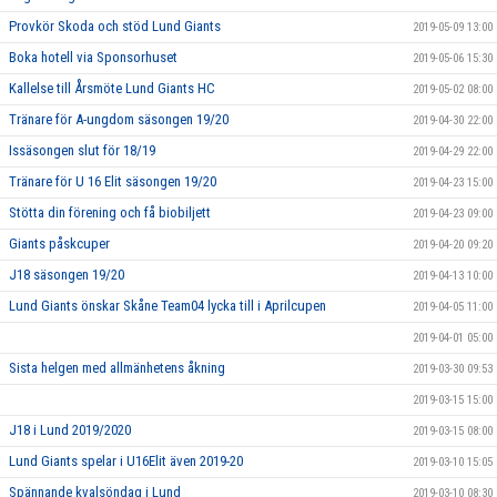
Provkör Skoda och stöd Lund Giants
2019-05-09 13:00
Boka hotell via Sponsorhuset
2019-05-06 15:30
Kallelse till Årsmöte Lund Giants HC
2019-05-02 08:00
Tränare för A-ungdom säsongen 19/20
2019-04-30 22:00
Issäsongen slut för 18/19
2019-04-29 22:00
Tränare för U 16 Elit säsongen 19/20
2019-04-23 15:00
Stötta din förening och få biobiljett
2019-04-23 09:00
Giants påskcuper
2019-04-20 09:20
J18 säsongen 19/20
2019-04-13 10:00
Lund Giants önskar Skåne Team04 lycka till i Aprilcupen
2019-04-05 11:00
2019-04-01 05:00
Sista helgen med allmänhetens åkning
2019-03-30 09:53
2019-03-15 15:00
J18 i Lund 2019/2020
2019-03-15 08:00
Lund Giants spelar i U16Elit även 2019-20
2019-03-10 15:05
Spännande kvalsöndag i Lund
2019-03-10 08:30