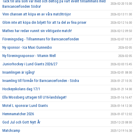
Tack till alla som var med och deltog på vårt event tillsammans med
2026-02-20 15:00
Barncancerfonden Södra!
Vinn chansen att köpa en av våra matchtröjor
2026-02-13 11:00
Glöm inte att köpa din biljett för att ta del av fina priser
2026-02-12 16:00
Matheo har redan vunnit sin viktigaste match!
2026-02-12 09:50
Föreningsdag - Tillsammans för Barncancerfonden
2026-02-07 10:37
Ny sponsor - Ica Maxi Gunnesbo
2026-02-05
Ny föreningssponsor - Vitamin Well
2026-02-05
Juniorhockey i Lund Giants 2026/27
2026-02-03 15:45
Insamlingen är igång!
2026-02-01 08:00
Insamling till förmån för Barncancerfonden - Södra
2026-01-27 10:35
Hockeyskolans dag 17/1
2026-01-21 14:00
Ella Mossberg uttagen till U16-landslaget!
2026-01-16 16:47
Motel L sponsrar Lund Giants
2026-01-14 12:30
Hemmamatcher 2026
2026-01-07 12:02
God Jul och Gott Nytt År
2025-12-23 08:00
Matchcamp
2025-12-19 16:30