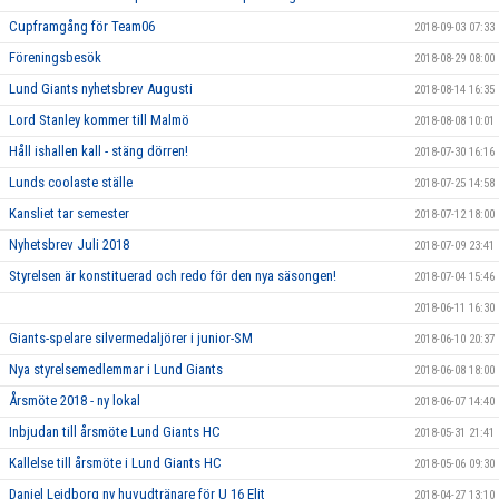
Cupframgång för Team06
2018-09-03 07:33
Föreningsbesök
2018-08-29 08:00
Lund Giants nyhetsbrev Augusti
2018-08-14 16:35
Lord Stanley kommer till Malmö
2018-08-08 10:01
Håll ishallen kall - stäng dörren!
2018-07-30 16:16
Lunds coolaste ställe
2018-07-25 14:58
Kansliet tar semester
2018-07-12 18:00
Nyhetsbrev Juli 2018
2018-07-09 23:41
Styrelsen är konstituerad och redo för den nya säsongen!
2018-07-04 15:46
2018-06-11 16:30
Giants-spelare silvermedaljörer i junior-SM
2018-06-10 20:37
Nya styrelsemedlemmar i Lund Giants
2018-06-08 18:00
Årsmöte 2018 - ny lokal
2018-06-07 14:40
Inbjudan till årsmöte Lund Giants HC
2018-05-31 21:41
Kallelse till årsmöte i Lund Giants HC
2018-05-06 09:30
Daniel Lejdborg ny huvudtränare för U 16 Elit
2018-04-27 13:10