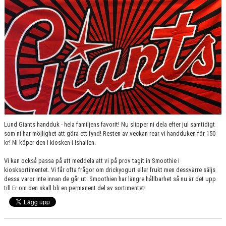
SPONSORER
MEDLEMSKAP
DOKUMENT/LÄNKAR
LUND GIANTS RÖDA TRÅD
KONTAKTA OSS
BOKNING
Lund Giants handduk - hela familjens favorit! Nu slipper ni dela efter jul samtidigt
som ni har möjlighet att göra ett fynd! Resten av veckan rear vi handduken för 150
kr! Ni köper den i kiosken i ishallen.
Vi kan också passa på att meddela att vi på prov tagit in Smoothie i
kiosksortimentet. Vi får ofta frågor om drickyogurt eller frukt men dessvärre säljs
dessa varor inte innan de går ut. Smoothien har längre hållbarhet så nu är det upp
till Er om den skall bli en permanent del av sortimentet!