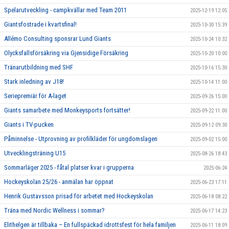
Spelarutveckling - campkvällar med Team 2011
2025-12-19 12:05
Giantsfostrade i kvartsfinal!
2025-10-30 15:39
Allémo Consulting sponsrar Lund Giants
2025-10-24 10:32
Olycksfallsförsäkring via Gjensidige Försäkring
2025-10-20 10:00
Tränarutbildning med SHF
2025-10-16 15:30
Stark inledning av J18!
2025-10-14 11:00
Seriepremiär för A-laget
2025-09-26 15:00
Giants samarbete med Monkeysports fortsätter!
2025-09-22 11:00
Giants i TV-pucken
2025-09-12 09:30
Påminnelse - Utprovning av profilkläder för ungdomslagen
2025-09-02 15:00
Utvecklingsträning U15
2025-08-26 18:43
Sommarläger 2025 - fåtal platser kvar i grupperna
2025-06-24
Hockeyskolan 25/26 - anmälan har öppnat
2025-06-23 17:11
Henrik Gustavsson prisad för arbetet med Hockeyskolan
2025-06-18 08:22
Träna med Nordic Wellness i sommar?
2025-06-17 14:23
Elithelgen är tillbaka – En fullspäckad idrottsfest för hela familjen
2025-06-11 18:09