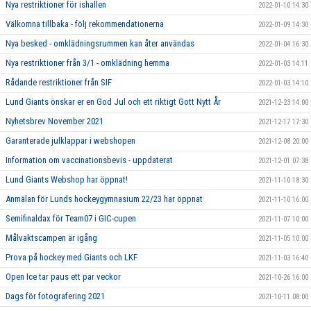
Nya restriktioner för ishallen
2022-01-10 14:30
Välkomna tillbaka - följ rekommendationerna
2022-01-09 14:30
Nya besked - omklädningsrummen kan åter användas
2022-01-04 16:30
Nya restriktioner från 3/1 - omklädning hemma
2022-01-03 14:11
Rådande restriktioner från SIF
2022-01-03 14:10
Lund Giants önskar er en God Jul och ett riktigt Gott Nytt År
2021-12-23 14:00
Nyhetsbrev November 2021
2021-12-17 17:30
Garanterade julklappar i webshopen
2021-12-08 20:00
Information om vaccinationsbevis - uppdaterat
2021-12-01 07:38
Lund Giants Webshop har öppnat!
2021-11-10 18:30
Anmälan för Lunds hockeygymnasium 22/23 har öppnat
2021-11-10 16:00
Semifinaldax för Team07 i GIC-cupen
2021-11-07 10:00
Målvaktscampen är igång
2021-11-05 10:00
Prova på hockey med Giants och LKF
2021-11-03 16:40
Open Ice tar paus ett par veckor
2021-10-26 16:00
Dags för fotografering 2021
2021-10-11 08:00