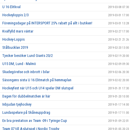
U 16 Elitkval
2019-03-08 07:30
Hockeyloppis 2/3
2019-03-01 17:00
Föreningsdagar på INTERSPORT 25% rabatt på allt i butiken!
2019-03-01 13:28
Kvalfylld mars väntar
2019-02-27 17:00
Hockey-Loppis
2019-02-21 21:26
Stålbucklan 2019
2019-02-20 13:00
Tjecker besöker Lund Giants 20/2
2019-02-19 20:00
U15 DM, Lund - Malmö
2019-02-09 09:30
Skadegörelse och inbrott i bilar
2019-02-06 20:30
Säsongens sista U 16 Elitmatch på hemmaplan
2019-02-02 20:00
Hockeyfest när U15 och U14 spelar DM slutspel
2019-01-31 17:30
Dagen för dubbelmatchen är här
2019-01-20 10:00
Inbjudan tjejhockey
2019-01-17 14:00
Lundaspelare på Skåneuppdrag
2019-01-17 11:00
En bra prestation av Team -09 i Tyringe Cup
2019-01-09 22:01
Team 07 till A-slutspel i Nordic Trophy
2019-01-05 20:23