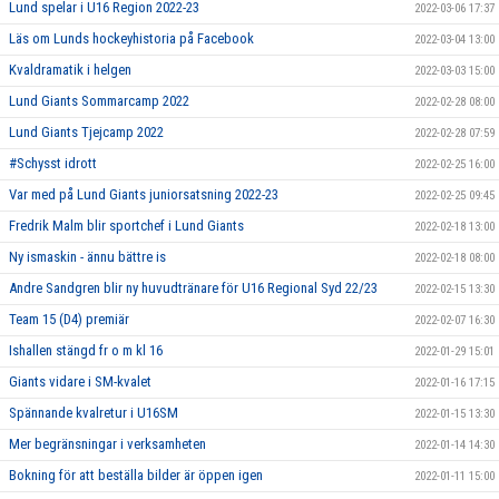
Lund spelar i U16 Region 2022-23
2022-03-06 17:37
Läs om Lunds hockeyhistoria på Facebook
2022-03-04 13:00
Kvaldramatik i helgen
2022-03-03 15:00
Lund Giants Sommarcamp 2022
2022-02-28 08:00
Lund Giants Tjejcamp 2022
2022-02-28 07:59
#Schysst idrott
2022-02-25 16:00
Var med på Lund Giants juniorsatsning 2022-23
2022-02-25 09:45
Fredrik Malm blir sportchef i Lund Giants
2022-02-18 13:00
Ny ismaskin - ännu bättre is
2022-02-18 08:00
Andre Sandgren blir ny huvudtränare för U16 Regional Syd 22/23
2022-02-15 13:30
Team 15 (D4) premiär
2022-02-07 16:30
Ishallen stängd fr o m kl 16
2022-01-29 15:01
Giants vidare i SM-kvalet
2022-01-16 17:15
Spännande kvalretur i U16SM
2022-01-15 13:30
Mer begränsningar i verksamheten
2022-01-14 14:30
Bokning för att beställa bilder är öppen igen
2022-01-11 15:00