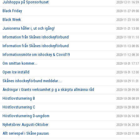
Julshoppa på Sponsorhuset
2020-12-11 16:59
Black Friday
2020-11-27 09:00
Black Week
2020-11-23 10:00
Juniorerna håller i, ut och igång!
2020-11-21 13:00
Information från Skånes ishockeyförbund
2020-11-18 11:10
Information från Skånes ishockeyförbund
2020-11-13 08:05
Informationsmöte om ishockey & Covid19
2020-11-12 08:30
Om smittan kommer...
2020-10-31 17:17
Open Ice inställd
2020-10-31 12:00
Skånes ishockeyförbund meddelar....
2020-10-29 11:31
Ändringar i Giants verksamhet p g a skärpta allmänna råd
2020-10-28 09:00
Höstlovsturnering B
2020-10-28 08:59
Höstlovsturnering C
2020-10-28 08:00
Höstlovsturnering D-ungdom
2020-10-26 14:00
Nyhetsbrev Augusti-Oktober
2020-10-24 20:00
Allt seriespel i Skåne pausas
2020-10-23 11:00