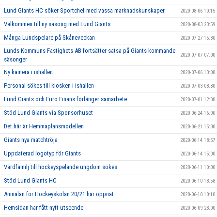
Lund Giants HC söker Sportchef med vassa marknadskunskaper
2020-08-06 10:15
Välkommen till ny säsong med Lund Giants
2020-08-03 23:59
Många Lundspelare på Skåneveckan
2020-07-27 15:30
Lunds Kommuns Fastighets AB fortsätter satsa på Giants kommande
2020-07-07 07:00
säsonger
Ny kamera i ishallen
2020-07-06 13:00
Personal sökes till kiosken i ishallen
2020-07-03 08:30
Lund Giants och Euro Finans förlänger samarbete
2020-07-01 12:00
Stöd Lund Giants via Sponsorhuset
2020-06-24 16:00
Det här är Hemmaplansmodellen
2020-06-21 15:00
Giants nya matchtröja
2020-06-14 18:57
Uppdaterad logotyp för Giants
2020-06-14 15:00
Värdfamilj till hockeyspelande ungdom sökes
2020-06-11 10:00
Stöd Lund Giants HC
2020-06-10 18:58
Anmälan för Hockeyskolan 20/21 har öppnat
2020-06-10 10:10
Hemsidan har fått nytt utseende
2020-06-09 23:00