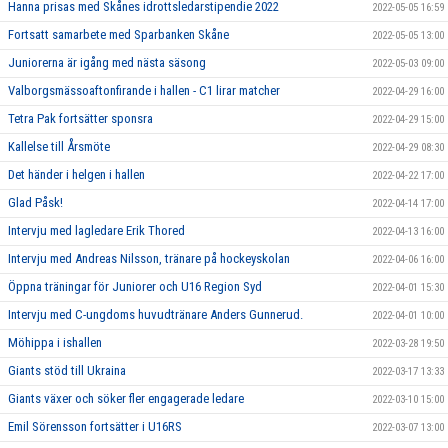
Hanna prisas med Skånes idrottsledarstipendie 2022
2022-05-05 16:59
Fortsatt samarbete med Sparbanken Skåne
2022-05-05 13:00
Juniorerna är igång med nästa säsong
2022-05-03 09:00
Valborgsmässoaftonfirande i hallen - C1 lirar matcher
2022-04-29 16:00
Tetra Pak fortsätter sponsra
2022-04-29 15:00
Kallelse till Årsmöte
2022-04-29 08:30
Det händer i helgen i hallen
2022-04-22 17:00
Glad Påsk!
2022-04-14 17:00
Intervju med lagledare Erik Thored
2022-04-13 16:00
Intervju med Andreas Nilsson, tränare på hockeyskolan
2022-04-06 16:00
Öppna träningar för Juniorer och U16 Region Syd
2022-04-01 15:30
Intervju med C-ungdoms huvudtränare Anders Gunnerud.
2022-04-01 10:00
Möhippa i ishallen
2022-03-28 19:50
Giants stöd till Ukraina
2022-03-17 13:33
Giants växer och söker fler engagerade ledare
2022-03-10 15:00
Emil Sörensson fortsätter i U16RS
2022-03-07 13:00