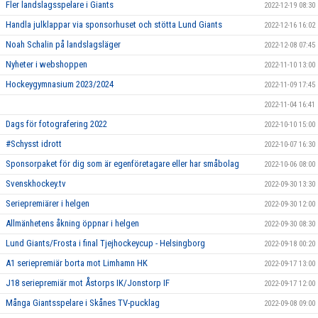
Fler landslagsspelare i Giants
2022-12-19 08:30
Handla julklappar via sponsorhuset och stötta Lund Giants
2022-12-16 16:02
Noah Schalin på landslagsläger
2022-12-08 07:45
Nyheter i webshoppen
2022-11-10 13:00
Hockeygymnasium 2023/2024
2022-11-09 17:45
2022-11-04 16:41
Dags för fotografering 2022
2022-10-10 15:00
#Schysst idrott
2022-10-07 16:30
Sponsorpaket för dig som är egenföretagare eller har småbolag
2022-10-06 08:00
Svenskhockey.tv
2022-09-30 13:30
Seriepremiärer i helgen
2022-09-30 12:00
Allmänhetens åkning öppnar i helgen
2022-09-30 08:30
Lund Giants/Frosta i final Tjejhockeycup - Helsingborg
2022-09-18 00:20
A1 seriepremiär borta mot Limhamn HK
2022-09-17 13:00
J18 seriepremiär mot Åstorps IK/Jonstorp IF
2022-09-17 12:00
Många Giantsspelare i Skånes TV-pucklag
2022-09-08 09:00