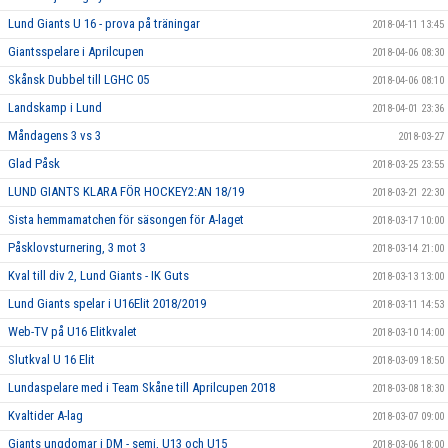
Lund Giants U 16 - prova på träningar
2018-04-11 13:45
Giantsspelare i Aprilcupen
2018-04-06 08:30
Skånsk Dubbel till LGHC 05
2018-04-06 08:10
Landskamp i Lund
2018-04-01 23:36
Måndagens 3 vs 3
2018-03-27
Glad Påsk
2018-03-25 23:55
LUND GIANTS KLARA FÖR HOCKEY2:AN 18/19
2018-03-21 22:30
Sista hemmamatchen för säsongen för A-laget
2018-03-17 10:00
Påsklovsturnering, 3 mot 3
2018-03-14 21:00
Kval till div 2, Lund Giants - IK Guts
2018-03-13 13:00
Lund Giants spelar i U16Elit 2018/2019
2018-03-11 14:53
Web-TV på U16 Elitkvalet
2018-03-10 14:00
Slutkval U 16 Elit
2018-03-09 18:50
Lundaspelare med i Team Skåne till Aprilcupen 2018
2018-03-08 18:30
Kvaltider A-lag
2018-03-07 09:00
Giants ungdomar i DM - semi, U13 och U15
2018-03-06 18:00