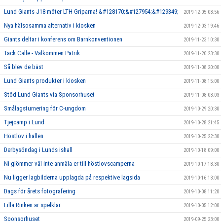
Lund Giants J18 möter LTH Griparna! &#128170;&#127954;&#129349;
2019-12-05 08:56
Nya hälsosamma alternativ i kiosken
2019-12-03 19:46
Giants deltar i konferens om Barnkonventionen
2019-11-23 10:30
Tack Calle - Välkommen Patrik
2019-11-20 23:30
Så blev de bäst
2019-11-08 20:00
Lund Giants produkter i kiosken
2019-11-08 15:00
Stöd Lund Giants via Sponsorhuset
2019-11-08 08:03
Smålagsturnering för C-ungdom
2019-10-29 20:30
Tjejcamp i Lund
2019-10-28 21:45
Höstlov i hallen
2019-10-25 22:30
Derbysöndag i Lunds ishall
2019-10-18 09:00
Ni glömmer väl inte anmäla er till höstlovscamperna
2019-10-17 18:30
Nu ligger lagbilderna upplagda på respektive lagsida
2019-10-16 13:00
Dags för årets fotografering
2019-10-08 11:20
Lilla Rinken är spelklar
2019-10-05 12:00
Sponsorhuset
2019-09-25 23:00