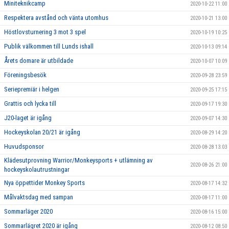
Miniteknikcamp
2020-10-22 11:00
Respektera avstånd och vänta utomhus
2020-10-21 13:00
Höstlovsturnering 3 mot 3 spel
2020-10-19 10:25
Publik välkommen till Lunds ishall
2020-10-13 09:14
Årets domare är utbildade
2020-10-07 10:09
Föreningsbesök
2020-09-28 23:59
Seriepremiär i helgen
2020-09-25 17:15
Grattis och lycka till
2020-09-17 19:30
J20-laget är igång
2020-09-07 14:30
Hockeyskolan 20/21 är igång
2020-08-29 14:20
Huvudsponsor
2020-08-28 13:03
Klädesutprovning Warrior/Monkeysports + utlämning av
2020-08-26 21:00
hockeyskolautrustningar
Nya öppettider Monkey Sports
2020-08-17 14:32
Målvaktsdag med sampan
2020-08-17 11:00
Sommarläger 2020
2020-08-16 15:00
Sommarlägret 2020 är igång
2020-08-12 08:50