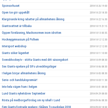
Sponsorhuset
2018-10-26 19:00
Open Ice gör uppehåll
2018-10-23 18:30
Klargörande kring rabatter på allmänhetens åkning
2018-10-22 16:30
Giantsvattnet är tillbaka
2018-10-19 21:15
Öppen föreläsning, Machonormen inom idrotten
2018-10-13 00:35
Hockeygymnasium på Polhem
2018-10-12 12:30
Intersport webshop
2018-10-12 12:00
Giants söker lägenhet
2018-10-11 10:00
Svenskhockey.tv - stötta Giants med ditt säsongskort
2018-10-09 08:30
Sex Giants-spelare på SIFs utvecklingsläger
2018-10-06 08:30
I helgen börjar allmänhetens åkning
2018-10-05 08:30
Serie- och handdukspremiär!
2018-10-03 11:30
Inte hela vägen fram i helgen
2018-10-01 08:00
Lund Giants nyhetsbrev September
2018-09-29 08:00
Rösta på medborgarförslag om ny ishall i Lund
2018-09-06 08:30
Fem Giants-fostrade spelare i Skånes Tv-puckslag 2018
2018-09-03 18:00