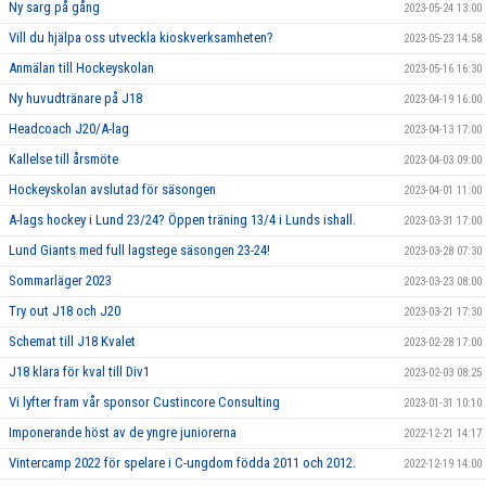
Ny sarg på gång
2023-05-24 13:00
Vill du hjälpa oss utveckla kioskverksamheten?
2023-05-23 14:58
Anmälan till Hockeyskolan
2023-05-16 16:30
Ny huvudtränare på J18
2023-04-19 16:00
Headcoach J20/A-lag
2023-04-13 17:00
Kallelse till årsmöte
2023-04-03 09:00
Hockeyskolan avslutad för säsongen
2023-04-01 11:00
A-lags hockey i Lund 23/24? Öppen träning 13/4 i Lunds ishall.
2023-03-31 17:00
Lund Giants med full lagstege säsongen 23-24!
2023-03-28 07:30
Sommarläger 2023
2023-03-23 08:00
Try out J18 och J20
2023-03-21 17:30
Schemat till J18 Kvalet
2023-02-28 17:00
J18 klara för kval till Div1
2023-02-03 08:25
Vi lyfter fram vår sponsor Custincore Consulting
2023-01-31 10:10
Imponerande höst av de yngre juniorerna
2022-12-21 14:17
Vintercamp 2022 för spelare i C-ungdom födda 2011 och 2012.
2022-12-19 14:00