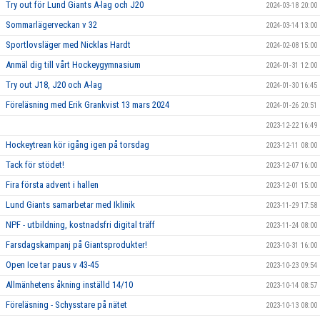
Try out för Lund Giants A-lag och J20
2024-03-18 20:00
Sommarlägerveckan v 32
2024-03-14 13:00
Sportlovsläger med Nicklas Hardt
2024-02-08 15:00
Anmäl dig till vårt Hockeygymnasium
2024-01-31 12:00
Try out J18, J20 och A-lag
2024-01-30 16:45
Föreläsning med Erik Grankvist 13 mars 2024
2024-01-26 20:51
2023-12-22 16:49
Hockeytrean kör igång igen på torsdag
2023-12-11 08:00
Tack för stödet!
2023-12-07 16:00
Fira första advent i hallen
2023-12-01 15:00
Lund Giants samarbetar med Iklinik
2023-11-29 17:58
NPF - utbildning, kostnadsfri digital träff
2023-11-24 08:00
Farsdagskampanj på Giantsprodukter!
2023-10-31 16:00
Open Ice tar paus v 43-45
2023-10-23 09:54
Allmänhetens åkning inställd 14/10
2023-10-14 08:57
Föreläsning - Schysstare på nätet
2023-10-13 08:00