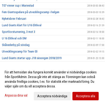
T07 vinner cup i Mariestad
2018-03-05 08:43
Fem Giantsspelare på utvecklingscamp i helgen
2018-03-03 10:39
Nyhetsbrev Februari
2018-02-28 18:43
Lund Giants klart för U16 Elitkval
2018-02-16 21:59
Sportlovsturnering, 3 mot 3
2018-02-16 18:00
U 16 Elitkval och DM
2018-02-11 18:00
Skånederby på söndag
2018-02-09 17:00
Utvecklingscamp för Team 03
2018-02-02 19:15
Lund Giants startar upp J18 säsongen 2018/2019
2018-01-25 15:00
Sommarhockeyläger 2018
2018-01-24 15:00
Tjeckiska ishockeyförbundet gästade Lund Giants
2018-01-23 22:00
För att hemsidan ska fungera korrekt använder vi nödvändiga cookies
från SportAdmin. Dessa går inte att stänga av. Föreningen kan också
Föreningsbesök och tränarutbildning
2018-01-11 19:50
använda frivilliga cookies, t.ex. för statistik eller marknadsföring. Du
Hemmamatch 10/1 mot Boro/Vetlanda
2018-01-10 15:00
väljer själv om du vill acceptera dessa.
Idrottsmedicinskt Centrum Malmö - Ny partner till Giants
2018-01-05 08:17
Anpassa dina val
Acceptera nödvändiga
Acceptera alla
Kevin Munge ansluter till Giants
2018-01-03 12:03
God Jul från Lund Giants
2017-12-22 17:00