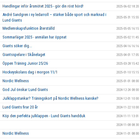
Handlingar inför årsmötet 2025 - gör din röst hörd!
2025-06-02 18:20
André Sandgren i ny ledarroll – stärker både sport och marknad i
2025-05-31 15:55
Lund Giants
Medlemskapsfunktion återställd
2025-05-05 16:15
Sommarläger 2025 - anmälan har öppnat
2025-05-02 11:45
Giants söker dig...
2025-04-16 16:16
Giantsspelare i Skånelaget
2025-04-01 17:05
Öppen Träning Junior 25/26
2025-03-28 15:42
Hockeyskolans dag i morgon 11/1
2025-01-10 15:15
Nordic Wellness
2025-01-01 08:00
God Jul önskar Lund Giants
2024-12-24 08:00
Julklappstankar? Träningskort på Nordic Wellness kanske?
2024-12-01 10:00
Lund Giants firar 20 år
2024-11-22 10:00
Köp den perfekta julklappen - Lund Giants handduk
2024-11-11 13:01
2024-11-08 08:30
Nordic Wellness
2024-11-01 08:00