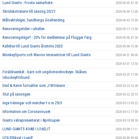
Lund Giants - Frosta samarbete
2020-06-05 07:20
Skridskotränare till säsong 20/21
2020-06-04 12:00
Målvaktsläger, Sandbergs Goaltending
2020-06-02 15:00
Renoveringstider i ishallen
2020-05-13 12:00
Renoveringsläge? - 20% för medlemmar på Flügger Färg
2020-05-06 07:30
Kallelse till Lund Giants årsmöte 2020
2020-05-04 15:08
MonkeySports och Warrior leverantörer till Lund Giants
2020-04-21 08:00
2020-03-31 13:50
Föräldraenkät - barn och ungdomsishockeyn- Skånes
2020-03-25 17:00
ishockeyförbund
Emil & Kevin fortsätter som J18-tränare
2020-03-23 16:30
Slut på säsongen
2020-03-22 20:10
Inga träningar och matcher t o m 29/3
2020-03-13 09:22
Information om Coronaviruset
2020-03-12 17:00
Giants välrepresenterat i Aprilcupen
2020-03-10 08:30
LUND GIANTS KVAR I U16ELIT
2020-03-08 17:11
U16 Elitkval i Lund!
2020-03-04 09:00