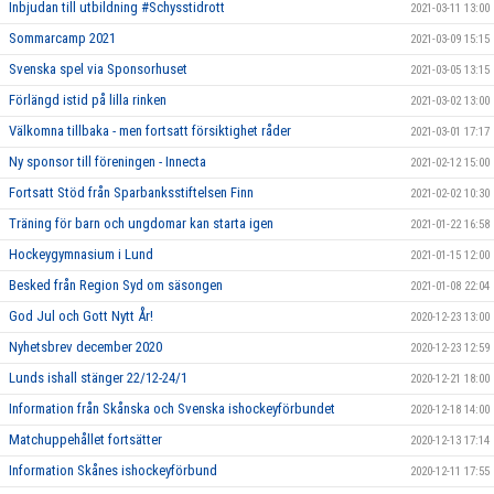
Inbjudan till utbildning #Schysstidrott
2021-03-11 13:00
Sommarcamp 2021
2021-03-09 15:15
Svenska spel via Sponsorhuset
2021-03-05 13:15
Förlängd istid på lilla rinken
2021-03-02 13:00
Välkomna tillbaka - men fortsatt försiktighet råder
2021-03-01 17:17
Ny sponsor till föreningen - Innecta
2021-02-12 15:00
Fortsatt Stöd från Sparbanksstiftelsen Finn
2021-02-02 10:30
Träning för barn och ungdomar kan starta igen
2021-01-22 16:58
Hockeygymnasium i Lund
2021-01-15 12:00
Besked från Region Syd om säsongen
2021-01-08 22:04
God Jul och Gott Nytt År!
2020-12-23 13:00
Nyhetsbrev december 2020
2020-12-23 12:59
Lunds ishall stänger 22/12-24/1
2020-12-21 18:00
Information från Skånska och Svenska ishockeyförbundet
2020-12-18 14:00
Matchuppehållet fortsätter
2020-12-13 17:14
Information Skånes ishockeyförbund
2020-12-11 17:55