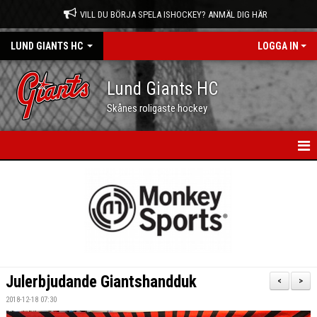
VILL DU BÖRJA SPELA ISHOCKEY? ANMÄL DIG HÄR
LUND GIANTS HC
LOGGA IN
Lund Giants HC
Skånes roligaste hockey
HEM
NYHETER
KALENDER
MATCHER
Julerbjudande Giantshandduk
<
>
OM OSS
2018-12-18 07:30