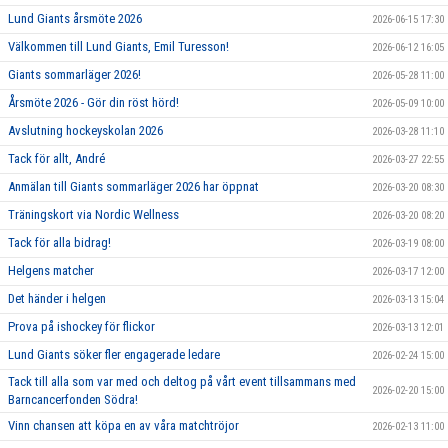
Lund Giants årsmöte 2026
2026-06-15 17:30
Välkommen till Lund Giants, Emil Turesson!
2026-06-12 16:05
Giants sommarläger 2026!
2026-05-28 11:00
Årsmöte 2026 - Gör din röst hörd!
2026-05-09 10:00
Avslutning hockeyskolan 2026
2026-03-28 11:10
Tack för allt, André
2026-03-27 22:55
Anmälan till Giants sommarläger 2026 har öppnat
2026-03-20 08:30
Träningskort via Nordic Wellness
2026-03-20 08:20
Tack för alla bidrag!
2026-03-19 08:00
Helgens matcher
2026-03-17 12:00
Det händer i helgen
2026-03-13 15:04
Prova på ishockey för flickor
2026-03-13 12:01
Lund Giants söker fler engagerade ledare
2026-02-24 15:00
Tack till alla som var med och deltog på vårt event tillsammans med
2026-02-20 15:00
Barncancerfonden Södra!
Vinn chansen att köpa en av våra matchtröjor
2026-02-13 11:00