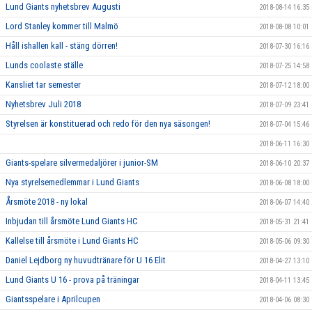
Lund Giants nyhetsbrev Augusti
2018-08-14 16:35
Lord Stanley kommer till Malmö
2018-08-08 10:01
Håll ishallen kall - stäng dörren!
2018-07-30 16:16
Lunds coolaste ställe
2018-07-25 14:58
Kansliet tar semester
2018-07-12 18:00
Nyhetsbrev Juli 2018
2018-07-09 23:41
Styrelsen är konstituerad och redo för den nya säsongen!
2018-07-04 15:46
2018-06-11 16:30
Giants-spelare silvermedaljörer i junior-SM
2018-06-10 20:37
Nya styrelsemedlemmar i Lund Giants
2018-06-08 18:00
Årsmöte 2018 - ny lokal
2018-06-07 14:40
Inbjudan till årsmöte Lund Giants HC
2018-05-31 21:41
Kallelse till årsmöte i Lund Giants HC
2018-05-06 09:30
Daniel Lejdborg ny huvudtränare för U 16 Elit
2018-04-27 13:10
Lund Giants U 16 - prova på träningar
2018-04-11 13:45
Giantsspelare i Aprilcupen
2018-04-06 08:30