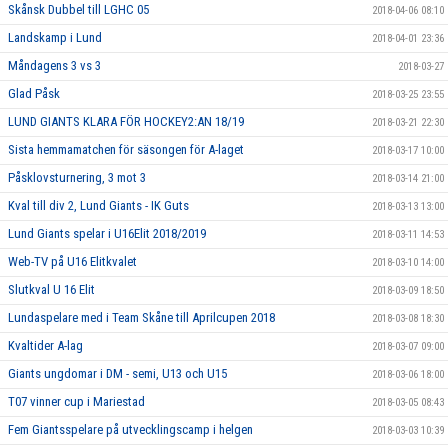
Skånsk Dubbel till LGHC 05
2018-04-06 08:10
Landskamp i Lund
2018-04-01 23:36
Måndagens 3 vs 3
2018-03-27
Glad Påsk
2018-03-25 23:55
LUND GIANTS KLARA FÖR HOCKEY2:AN 18/19
2018-03-21 22:30
Sista hemmamatchen för säsongen för A-laget
2018-03-17 10:00
Påsklovsturnering, 3 mot 3
2018-03-14 21:00
Kval till div 2, Lund Giants - IK Guts
2018-03-13 13:00
Lund Giants spelar i U16Elit 2018/2019
2018-03-11 14:53
Web-TV på U16 Elitkvalet
2018-03-10 14:00
Slutkval U 16 Elit
2018-03-09 18:50
Lundaspelare med i Team Skåne till Aprilcupen 2018
2018-03-08 18:30
Kvaltider A-lag
2018-03-07 09:00
Giants ungdomar i DM - semi, U13 och U15
2018-03-06 18:00
T07 vinner cup i Mariestad
2018-03-05 08:43
Fem Giantsspelare på utvecklingscamp i helgen
2018-03-03 10:39