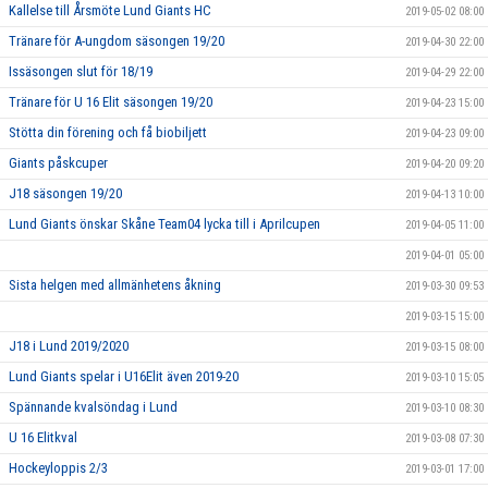
Kallelse till Årsmöte Lund Giants HC
2019-05-02 08:00
Tränare för A-ungdom säsongen 19/20
2019-04-30 22:00
Issäsongen slut för 18/19
2019-04-29 22:00
Tränare för U 16 Elit säsongen 19/20
2019-04-23 15:00
Stötta din förening och få biobiljett
2019-04-23 09:00
Giants påskcuper
2019-04-20 09:20
J18 säsongen 19/20
2019-04-13 10:00
Lund Giants önskar Skåne Team04 lycka till i Aprilcupen
2019-04-05 11:00
2019-04-01 05:00
Sista helgen med allmänhetens åkning
2019-03-30 09:53
2019-03-15 15:00
J18 i Lund 2019/2020
2019-03-15 08:00
Lund Giants spelar i U16Elit även 2019-20
2019-03-10 15:05
Spännande kvalsöndag i Lund
2019-03-10 08:30
U 16 Elitkval
2019-03-08 07:30
Hockeyloppis 2/3
2019-03-01 17:00