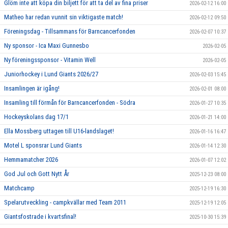
Glöm inte att köpa din biljett för att ta del av fina priser
2026-02-12 16:00
Matheo har redan vunnit sin viktigaste match!
2026-02-12 09:50
Föreningsdag - Tillsammans för Barncancerfonden
2026-02-07 10:37
Ny sponsor - Ica Maxi Gunnesbo
2026-02-05
Ny föreningssponsor - Vitamin Well
2026-02-05
Juniorhockey i Lund Giants 2026/27
2026-02-03 15:45
Insamlingen är igång!
2026-02-01 08:00
Insamling till förmån för Barncancerfonden - Södra
2026-01-27 10:35
Hockeyskolans dag 17/1
2026-01-21 14:00
Ella Mossberg uttagen till U16-landslaget!
2026-01-16 16:47
Motel L sponsrar Lund Giants
2026-01-14 12:30
Hemmamatcher 2026
2026-01-07 12:02
God Jul och Gott Nytt År
2025-12-23 08:00
Matchcamp
2025-12-19 16:30
Spelarutveckling - campkvällar med Team 2011
2025-12-19 12:05
Giantsfostrade i kvartsfinal!
2025-10-30 15:39