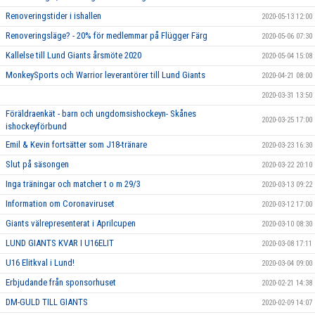
Renoveringstider i ishallen
2020-05-13 12:00
Renoveringsläge? - 20% för medlemmar på Flügger Färg
2020-05-06 07:30
Kallelse till Lund Giants årsmöte 2020
2020-05-04 15:08
MonkeySports och Warrior leverantörer till Lund Giants
2020-04-21 08:00
2020-03-31 13:50
Föräldraenkät - barn och ungdomsishockeyn- Skånes
2020-03-25 17:00
ishockeyförbund
Emil & Kevin fortsätter som J18-tränare
2020-03-23 16:30
Slut på säsongen
2020-03-22 20:10
Inga träningar och matcher t o m 29/3
2020-03-13 09:22
Information om Coronaviruset
2020-03-12 17:00
Giants välrepresenterat i Aprilcupen
2020-03-10 08:30
LUND GIANTS KVAR I U16ELIT
2020-03-08 17:11
U16 Elitkval i Lund!
2020-03-04 09:00
Erbjudande från sponsorhuset
2020-02-21 14:38
DM-GULD TILL GIANTS
2020-02-09 14:07