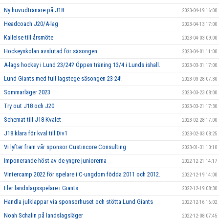
Ny huvudtränare på J18
2023-04-19 16:00
Headcoach J20/A-lag
2023-04-13 17:00
Kallelse till årsmöte
2023-04-03 09:00
Hockeyskolan avslutad för säsongen
2023-04-01 11:00
A-lags hockey i Lund 23/24? Öppen träning 13/4 i Lunds ishall.
2023-03-31 17:00
Lund Giants med full lagstege säsongen 23-24!
2023-03-28 07:30
Sommarläger 2023
2023-03-23 08:00
Try out J18 och J20
2023-03-21 17:30
Schemat till J18 Kvalet
2023-02-28 17:00
J18 klara för kval till Div1
2023-02-03 08:25
Vi lyfter fram vår sponsor Custincore Consulting
2023-01-31 10:10
Imponerande höst av de yngre juniorerna
2022-12-21 14:17
Vintercamp 2022 för spelare i C-ungdom födda 2011 och 2012.
2022-12-19 14:00
Fler landslagsspelare i Giants
2022-12-19 08:30
Handla julklappar via sponsorhuset och stötta Lund Giants
2022-12-16 16:02
Noah Schalin på landslagsläger
2022-12-08 07:45