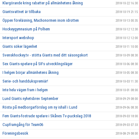
Klargörande kring rabatter på allmänhetens åkning
2018-10-22 16:30
Giantsvattnet är tillbaka
2018-10-19 21:15
Öppen föreläsning, Machonormen inom idrotten
2018-10-13 00:35
Hockeygymnasium på Polhem
2018-10-12 12:30
Intersport webshop
2018-10-12 12:00
Giants söker lägenhet
2018-10-11 10:00
Svenskhockey.tv - stötta Giants med ditt säsongskort
2018-10-09 08:30
Sex Giants-spelare på SIFs utvecklingsläger
2018-10-06 08:30
I helgen börjar allmänhetens åkning
2018-10-05 08:30
Serie- och handdukspremiär!
2018-10-03 11:30
Inte hela vägen fram i helgen
2018-10-01 08:00
Lund Giants nyhetsbrev September
2018-09-29 08:00
Rösta på medborgarförslag om ny ishall i Lund
2018-09-06 08:30
Fem Giants-fostrade spelare i Skånes Tv-puckslag 2018
2018-09-03 18:00
Cupframgång för Team06
2018-09-03 07:33
Föreningsbesök
2018-08-29 08:00