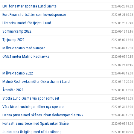
LKF fortsätter sponsra Lund Giants
2022-08-25 09:22
EuroFinans fortsätter som huvudsponsor
2022-08-24 09:03
Historisk match för tjejer i Lund
2022-08-23 16:40
Sommarcamp 2022
2022-08-13 18:16
Tjejcamp 2022
2022-08-09 16:30
Målvaktscamp med Sampan
2022-08-07 16:30
OM21 möter Malmö Redhawks
2022-08-02 10:15
2022-07-27 08:15
Målvaktscamp 2022
2022-07-08 12:00
Malmö Redhawks möter Oskarshamn i Lund
2022-06-12 20:00
Årsmöte 2022
2022-06-05 18:00
Stötta Lund Giants via sponsorhuset
2022-06-02 16:35
Våra låneutrustningar söker nya spelare
2022-05-31 15:00
Hanna prisas med Skånes idrottsledarstipendie 2022
2022-05-05 16:59
Fortsatt samarbete med Sparbanken Skåne
2022-05-05 13:00
Juniorerna är igång med nästa säsong
2022-05-03 09:00