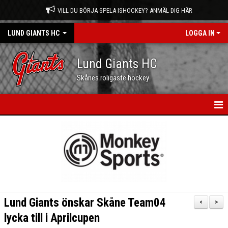
VILL DU BÖRJA SPELA ISHOCKEY? ANMÄL DIG HÄR
LUND GIANTS HC
LOGGA IN
Lund Giants HC
Skånes roligaste hockey
HEM
NYHETER
KALENDER
MATCHER
Lund Giants önskar Skåne Team04
<
>
OM OSS
lycka till i Aprilcupen