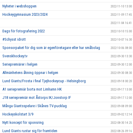
Nyheter i webshoppen
2022-11-10 13:00
Hockeygymnasium 2023/2024
2022-11-09 17:45
2022-11-04 16:41
Dags för fotografering 2022
2022-10-10 15:00
#Schysst idrott
2022-10-07 16:30
Sponsorpaket för dig som är egenföretagare eller har småbolag
2022-10-06 08:00
Svenskhockey.tv
2022-09-30 13:30
Seriepremiärer i helgen
2022-09-30 12:00
Allmänhetens åkning öppnar i helgen
2022-09-30 08:30
Lund Giants/Frosta i final Tjejhockeycup - Helsingborg
2022-09-18 00:20
A1 seriepremiär borta mot Limhamn HK
2022-09-17 13:00
J18 seriepremiär mot Åstorps IK/Jonstorp IF
2022-09-17 12:00
Många Giantsspelare i Skånes TV-pucklag
2022-09-08 09:00
Hockeyskolstart 3/9
2022-09-02 12:14
Nytt koncept för sponsring
2022-08-30 14:25
Lund Giants rustar sig för framtiden
2022-08-26 09:16