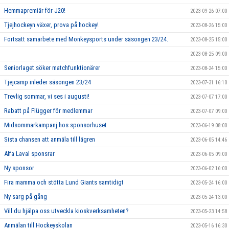
Hemmapremiär för J20!
2023-09-26 07:00
Tjejhockeyn växer, prova på hockey!
2023-08-26 15:00
Fortsatt samarbete med Monkeysports under säsongen 23/24.
2023-08-25 15:00
2023-08-25 09:00
Seniorlaget söker matchfunktionärer
2023-08-24 15:00
Tjejcamp inleder säsongen 23/24
2023-07-31 16:10
Trevlig sommar, vi ses i augusti!
2023-07-07 17:00
Rabatt på Flügger för medlemmar
2023-07-07 09:00
Midsommarkampanj hos sponsorhuset
2023-06-19 08:00
Sista chansen att anmäla till lägren
2023-06-05 14:46
Alfa Laval sponsrar
2023-06-05 09:00
Ny sponsor
2023-06-02 16:00
Fira mamma och stötta Lund Giants samtidigt
2023-05-24 16:00
Ny sarg på gång
2023-05-24 13:00
Vill du hjälpa oss utveckla kioskverksamheten?
2023-05-23 14:58
Anmälan till Hockeyskolan
2023-05-16 16:30