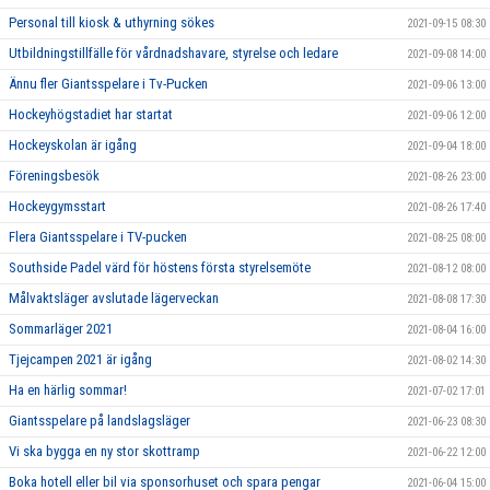
Personal till kiosk & uthyrning sökes
2021-09-15 08:30
Utbildningstillfälle för vårdnadshavare, styrelse och ledare
2021-09-08 14:00
Ännu fler Giantsspelare i Tv-Pucken
2021-09-06 13:00
Hockeyhögstadiet har startat
2021-09-06 12:00
Hockeyskolan är igång
2021-09-04 18:00
Föreningsbesök
2021-08-26 23:00
Hockeygymsstart
2021-08-26 17:40
Flera Giantsspelare i TV-pucken
2021-08-25 08:00
Southside Padel värd för höstens första styrelsemöte
2021-08-12 08:00
Målvaktsläger avslutade lägerveckan
2021-08-08 17:30
Sommarläger 2021
2021-08-04 16:00
Tjejcampen 2021 är igång
2021-08-02 14:30
Ha en härlig sommar!
2021-07-02 17:01
Giantsspelare på landslagsläger
2021-06-23 08:30
Vi ska bygga en ny stor skottramp
2021-06-22 12:00
Boka hotell eller bil via sponsorhuset och spara pengar
2021-06-04 15:00