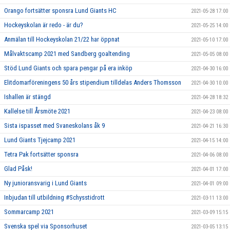
Orango fortsätter sponsra Lund Giants HC
2021-05-28 17:00
Hockeyskolan är redo - är du?
2021-05-25 14:00
Anmälan till Hockeyskolan 21/22 har öppnat
2021-05-10 17:00
Målvaktscamp 2021 med Sandberg goaltending
2021-05-05 08:00
Stöd Lund Giants och spara pengar på era inköp
2021-04-30 16:00
Elitdomarföreningens 50 års stipendium tilldelas Anders Thomsson
2021-04-30 10:00
Ishallen är stängd
2021-04-28 18:32
Kallelse till Årsmöte 2021
2021-04-23 08:00
Sista ispasset med Svaneskolans åk 9
2021-04-21 16:30
Lund Giants Tjejcamp 2021
2021-04-15 14:00
Tetra Pak fortsätter sponsra
2021-04-06 08:00
Glad Påsk!
2021-04-01 17:00
Ny junioransvarig i Lund Giants
2021-04-01 09:00
Inbjudan till utbildning #Schysstidrott
2021-03-11 13:00
Sommarcamp 2021
2021-03-09 15:15
Svenska spel via Sponsorhuset
2021-03-05 13:15