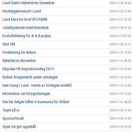
Lund Giants Nyhetsbrev December
2018-12-24 14:50
Hockeygymnasium i Lund
2018-12-22 12:00
Lund klara för kval till U16SM
2018-12-21 07:30
Julerbjudande Giantshandduk
2018-12-18 07:30
Kostutbildning för A- & B-pojkar
2018-12-13 07:30
Skol SM
2018-11-29 16:15
Föreläsning för ledare
2018-11-19 18:00
Nyhetsbrev November
2018-11-16 08:30
Inbjudan till inspirationsdag 25/11
2018-11-15 09:00
Endast A-lagsmatch under söndagen
2018-11-10 22:50
Isen trasig i Lund - resten av lördagen inställd
2018-11-10 12:45
Information om fotograferingen
2018-11-07 13:30
Den här helgen håller vi tummarna för Skåne!
2018-11-01 08:30
Tjejer på is
2018-10-30 15:00
Sponsorhuset
2018-10-26 19:00
Open Ice gör uppehåll
2018-10-23 18:30