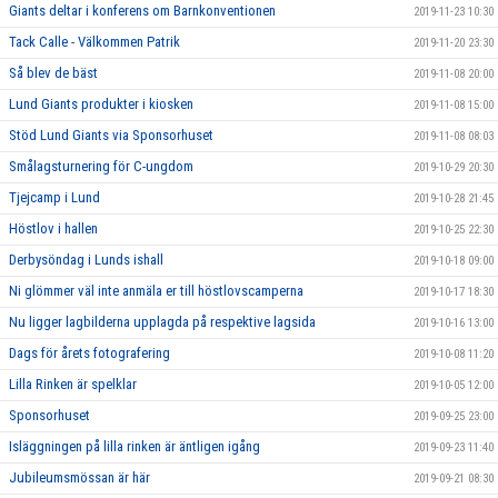
Giants deltar i konferens om Barnkonventionen
2019-11-23 10:30
Tack Calle - Välkommen Patrik
2019-11-20 23:30
Så blev de bäst
2019-11-08 20:00
Lund Giants produkter i kiosken
2019-11-08 15:00
Stöd Lund Giants via Sponsorhuset
2019-11-08 08:03
Smålagsturnering för C-ungdom
2019-10-29 20:30
Tjejcamp i Lund
2019-10-28 21:45
Höstlov i hallen
2019-10-25 22:30
Derbysöndag i Lunds ishall
2019-10-18 09:00
Ni glömmer väl inte anmäla er till höstlovscamperna
2019-10-17 18:30
Nu ligger lagbilderna upplagda på respektive lagsida
2019-10-16 13:00
Dags för årets fotografering
2019-10-08 11:20
Lilla Rinken är spelklar
2019-10-05 12:00
Sponsorhuset
2019-09-25 23:00
Isläggningen på lilla rinken är äntligen igång
2019-09-23 11:40
Jubileumsmössan är här
2019-09-21 08:30