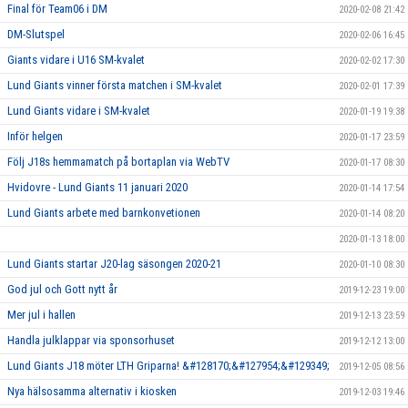
Final för Team06 i DM
2020-02-08 21:42
DM-Slutspel
2020-02-06 16:45
Giants vidare i U16 SM-kvalet
2020-02-02 17:30
Lund Giants vinner första matchen i SM-kvalet
2020-02-01 17:39
Lund Giants vidare i SM-kvalet
2020-01-19 19:38
Inför helgen
2020-01-17 23:59
Följ J18s hemmamatch på bortaplan via WebTV
2020-01-17 08:30
Hvidovre - Lund Giants 11 januari 2020
2020-01-14 17:54
Lund Giants arbete med barnkonvetionen
2020-01-14 08:20
2020-01-13 18:00
Lund Giants startar J20-lag säsongen 2020-21
2020-01-10 08:30
God jul och Gott nytt år
2019-12-23 19:00
Mer jul i hallen
2019-12-13 23:59
Handla julklappar via sponsorhuset
2019-12-12 13:00
Lund Giants J18 möter LTH Griparna! &#128170;&#127954;&#129349;
2019-12-05 08:56
Nya hälsosamma alternativ i kiosken
2019-12-03 19:46