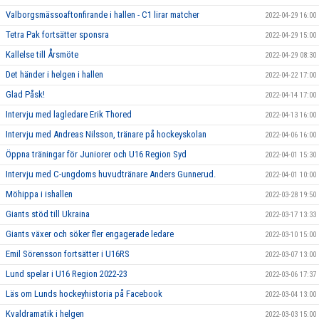
Valborgsmässoaftonfirande i hallen - C1 lirar matcher
2022-04-29 16:00
Tetra Pak fortsätter sponsra
2022-04-29 15:00
Kallelse till Årsmöte
2022-04-29 08:30
Det händer i helgen i hallen
2022-04-22 17:00
Glad Påsk!
2022-04-14 17:00
Intervju med lagledare Erik Thored
2022-04-13 16:00
Intervju med Andreas Nilsson, tränare på hockeyskolan
2022-04-06 16:00
Öppna träningar för Juniorer och U16 Region Syd
2022-04-01 15:30
Intervju med C-ungdoms huvudtränare Anders Gunnerud.
2022-04-01 10:00
Möhippa i ishallen
2022-03-28 19:50
Giants stöd till Ukraina
2022-03-17 13:33
Giants växer och söker fler engagerade ledare
2022-03-10 15:00
Emil Sörensson fortsätter i U16RS
2022-03-07 13:00
Lund spelar i U16 Region 2022-23
2022-03-06 17:37
Läs om Lunds hockeyhistoria på Facebook
2022-03-04 13:00
Kvaldramatik i helgen
2022-03-03 15:00