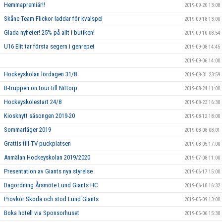
Hemmapremiär!!
2019-09-20 13:08
Skåne Team Flickor laddar för kvalspel
2019-09-18 13:00
Glada nyheter! 25% på allt i butiken!
2019-09-10 08:54
U16 Elit tar första segern i genrepet
2019-09-08 14:45
2019-09-06 14:00
Hockeyskolan lördagen 31/8
2019-08-31 23:59
B-truppen on tour till Nittorp
2019-08-24 11:00
Hockeyskolestart 24/8
2019-08-23 16:30
Kiosknytt säsongen 2019-20
2019-08-12 18:00
Sommarläger 2019
2019-08-08 08:01
Grattis till TV-puckplatsen
2019-08-05 17:00
Anmälan Hockeyskolan 2019/2020
2019-07-08 11:00
Presentation av Giants nya styrelse
2019-06-17 15:00
Dagordning Årsmöte Lund Giants HC
2019-06-10 16:32
Provkör Skoda och stöd Lund Giants
2019-05-09 13:00
Boka hotell via Sponsorhuset
2019-05-06 15:30