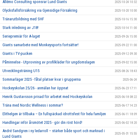
Allémo Consulting sponsrar Lund Giants
2025-10-24 10:32
Olycksfallsförsäkring via Gjensidige Försäkring
2025-10-20 10:00
Tränarutbildning med SHF
2025-10-16 15:30
Stark inledning av J18!
2025-10-14 11:00
Seriepremiär för A-laget
2025-09-26 15:00
Giants samarbete med Monkeysports fortsätter!
2025-09-22 11:00
Giants i TV-pucken
2025-09-12 09:30
Påminnelse - Utprovning av profilkläder för ungdomslagen
2025-09-02 15:00
Utvecklingsträning U15
2025-08-26 18:43
Sommarläger 2025 - fåtal platser kvar i grupperna
2025-06-24
Hockeyskolan 25/26 - anmälan har öppnat
2025-06-23 17:11
Henrik Gustavsson prisad för arbetet med Hockeyskolan
2025-06-18 08:22
Träna med Nordic Wellness i sommar?
2025-06-17 14:23
Elithelgen är tillbaka – En fullspäckad idrottsfest för hela familjen
2025-06-11 18:09
Handlingar inför årsmötet 2025 - gör din röst hörd!
2025-06-02 18:20
André Sandgren i ny ledarroll – stärker både sport och marknad i
2025-05-31 15:55
Lund Giants