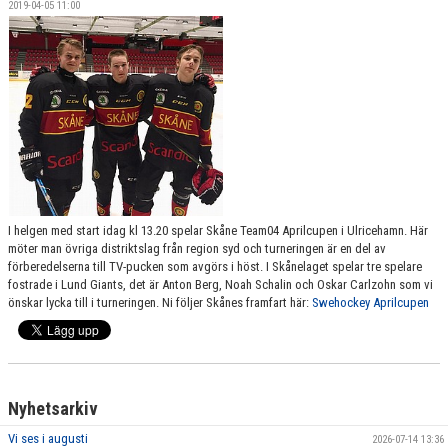
2019-04-05 11:00
SPONSORER
MEDLEMSKAP
DOKUMENT/LÄNKAR
LUND GIANTS RÖDA TRÅD
KONTAKTA OSS
I helgen med start idag kl 13.20 spelar Skåne Team04 Aprilcupen i Ulricehamn. Här
BOKNING
möter man övriga distriktslag från region syd och turneringen är en del av
förberedelserna till TV-pucken som avgörs i höst. I Skånelaget spelar tre spelare
fostrade i Lund Giants, det är Anton Berg, Noah Schalin och Oskar Carlzohn som vi
önskar lycka till i turneringen. Ni följer Skånes framfart här:
Swehockey Aprilcupen
Nyhetsarkiv
Vi ses i augusti
2026-07-14 13:36