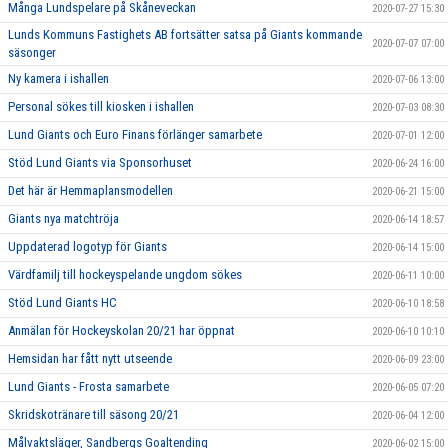
Många Lundspelare på Skåneveckan
2020-07-27 15:30
Lunds Kommuns Fastighets AB fortsätter satsa på Giants kommande
2020-07-07 07:00
säsonger
Ny kamera i ishallen
2020-07-06 13:00
Personal sökes till kiosken i ishallen
2020-07-03 08:30
Lund Giants och Euro Finans förlänger samarbete
2020-07-01 12:00
Stöd Lund Giants via Sponsorhuset
2020-06-24 16:00
Det här är Hemmaplansmodellen
2020-06-21 15:00
Giants nya matchtröja
2020-06-14 18:57
Uppdaterad logotyp för Giants
2020-06-14 15:00
Värdfamilj till hockeyspelande ungdom sökes
2020-06-11 10:00
Stöd Lund Giants HC
2020-06-10 18:58
Anmälan för Hockeyskolan 20/21 har öppnat
2020-06-10 10:10
Hemsidan har fått nytt utseende
2020-06-09 23:00
Lund Giants - Frosta samarbete
2020-06-05 07:20
Skridskotränare till säsong 20/21
2020-06-04 12:00
Målvaktsläger, Sandbergs Goaltending
2020-06-02 15:00