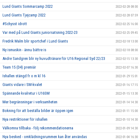
Lund Giants Sommarcamp 2022
2022-02-28 08:00
Lund Giants Tjejcamp 2022
2022-02-28 07:59
#Schysst idrott
2022-02-25 16:00
Var med på Lund Giants juniorsatsning 2022-23
2022-02-25 09:45
Fredrik Malm blir sportchef i Lund Giants
2022-02-18 13:00
Ny ismaskin - ännu bättre is
2022-02-18 08:00
Andre Sandgren blir ny huvudtränare för U16 Regional Syd 22/23
2022-02-15 13:30
Team 15 (D4) premiär
2022-02-07 16:30
Ishallen stängd fr o m kl 16
2022-01-29 15:01
Giants vidare i SM-kvalet
2022-01-16 17:15
Spännande kvalretur i U16SM
2022-01-15 13:30
Mer begränsningar i verksamheten
2022-01-14 14:30
Bokning för att beställa bilder är öppen igen
2022-01-11 15:00
Nya restriktioner för ishallen
2022-01-10 14:30
Välkomna tillbaka - följ rekommendationerna
2022-01-09 14:30
Nya besked - omklädningsrummen kan åter användas
2022-01-04 16:30