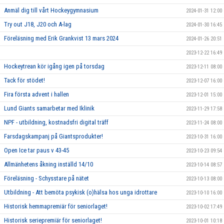
Anmäl dig till vårt Hockeygymnasium
2024-01-31 12:00
Try out J18, J20 och A-lag
2024-01-30 16:45
Föreläsning med Erik Grankvist 13 mars 2024
2024-01-26 20:51
2023-12-22 16:49
Hockeytrean kör igång igen på torsdag
2023-12-11 08:00
Tack för stödet!
2023-12-07 16:00
Fira första advent i hallen
2023-12-01 15:00
Lund Giants samarbetar med Iklinik
2023-11-29 17:58
NPF - utbildning, kostnadsfri digital träff
2023-11-24 08:00
Farsdagskampanj på Giantsprodukter!
2023-10-31 16:00
Open Ice tar paus v 43-45
2023-10-23 09:54
Allmänhetens åkning inställd 14/10
2023-10-14 08:57
Föreläsning - Schysstare på nätet
2023-10-13 08:00
Utbildning - Att bemöta psykisk (o)hälsa hos unga idrottare
2023-10-10 16:00
Historisk hemmapremiär för seniorlaget!
2023-10-02 17:49
Historisk seriepremiär för seniorlaget!
2023-10-01 10:18