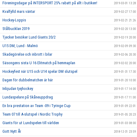
Föreningsdagar på INTERSPORT 25% rabatt på allt i butiken!
2019-03-01 13:28
Kvalfylld mars väntar
2019-02-27 17:00
Hockey-Loppis
2019-02-21 21:26
Stålbucklan 2019
2019-02-20 13:00
Tjecker besöker Lund Giants 20/2
2019-02-19 20:00
U15 DM, Lund - Malmö
2019-02-09 09:30
Skadegörelse och inbrott i bilar
2019-02-06 20:30
Säsongens sista U 16 Elitmatch på hemmaplan
2019-02-02 20:00
Hockeyfest när U15 och U14 spelar DM slutspel
2019-01-31 17:30
Dagen för dubbelmatchen är här
2019-01-20 10:00
Inbjudan tjejhockey
2019-01-17 14:00
Lundaspelare på Skåneuppdrag
2019-01-17 11:00
En bra prestation av Team -09 i Tyringe Cup
2019-01-09 22:01
Team 07 till A-slutspel i Nordic Trophy
2019-01-05 20:23
Giants för ut Lundspelen till världen
2019-01-03 08:00
Gott Nytt År
2018-12-31 23:59