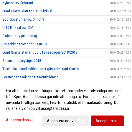
Nyhetsbrev Februari
2018-02-28 18:43
Lund Giants klart för U16 Elitkval
2018-02-16 21:59
Sportlovsturnering, 3 mot 3
2018-02-16 18:00
U 16 Elitkval och DM
2018-02-11 18:00
Skånederby på söndag
2018-02-09 17:00
Utvecklingscamp för Team 03
2018-02-02 19:15
Lund Giants startar upp J18 säsongen 2018/2019
2018-01-25 15:00
Sommarhockeyläger 2018
2018-01-24 15:00
Tjeckiska ishockeyförbundet gästade Lund Giants
2018-01-23 22:00
Föreningsbesök och tränarutbildning
2018-01-11 19:50
Hemmamatch 10/1 mot Boro/Vetlanda
2018-01-10 15:00
För att hemsidan ska fungera korrekt använder vi nödvändiga cookies
Idrottsmedicinskt Centrum Malmö - Ny partner till Giants
2018-01-05 08:17
från SportAdmin. Dessa går inte att stänga av. Föreningen kan också
Kevin Munge ansluter till Giants
använda frivilliga cookies, t.ex. för statistik eller marknadsföring. Du
2018-01-03 12:03
väljer själv om du vill acceptera dessa.
God Jul från Lund Giants
2017-12-22 17:00
Nyhetsbrev December
2017-12-22 00:50
Anpassa dina val
Acceptera nödvändiga
Acceptera alla
U16 Elitkval i Lund på fredag 22/12
2017-12-20 11:00