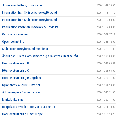
Juniorerna håller i, ut och igång!
2020-11-21 13:00
Information från Skånes ishockeyförbund
2020-11-18 11:10
Information från Skånes ishockeyförbund
2020-11-13 08:05
Informationsmöte om ishockey & Covid19
2020-11-12 08:30
Om smittan kommer...
2020-10-31 17:17
Open Ice inställd
2020-10-31 12:00
Skånes ishockeyförbund meddelar....
2020-10-29 11:31
Ändringar i Giants verksamhet p g a skärpta allmänna råd
2020-10-28 09:00
Höstlovsturnering B
2020-10-28 08:59
Höstlovsturnering C
2020-10-28 08:00
Höstlovsturnering D-ungdom
2020-10-26 14:00
Nyhetsbrev Augusti-Oktober
2020-10-24 20:00
Allt seriespel i Skåne pausas
2020-10-23 11:00
Miniteknikcamp
2020-10-22 11:00
Respektera avstånd och vänta utomhus
2020-10-21 13:00
Höstlovsturnering 3 mot 3 spel
2020-10-19 10:25