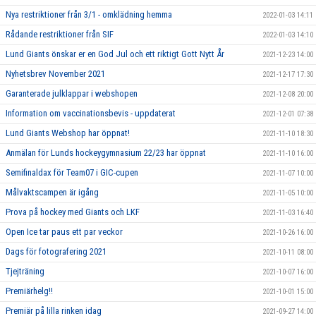
Nya restriktioner från 3/1 - omklädning hemma
2022-01-03 14:11
Rådande restriktioner från SIF
2022-01-03 14:10
Lund Giants önskar er en God Jul och ett riktigt Gott Nytt År
2021-12-23 14:00
Nyhetsbrev November 2021
2021-12-17 17:30
Garanterade julklappar i webshopen
2021-12-08 20:00
Information om vaccinationsbevis - uppdaterat
2021-12-01 07:38
Lund Giants Webshop har öppnat!
2021-11-10 18:30
Anmälan för Lunds hockeygymnasium 22/23 har öppnat
2021-11-10 16:00
Semifinaldax för Team07 i GIC-cupen
2021-11-07 10:00
Målvaktscampen är igång
2021-11-05 10:00
Prova på hockey med Giants och LKF
2021-11-03 16:40
Open Ice tar paus ett par veckor
2021-10-26 16:00
Dags för fotografering 2021
2021-10-11 08:00
Tjejträning
2021-10-07 16:00
Premiärhelg!!
2021-10-01 15:00
Premiär på lilla rinken idag
2021-09-27 14:00