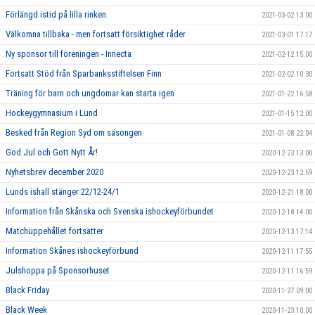
Förlängd istid på lilla rinken
2021-03-02 13:00
Välkomna tillbaka - men fortsatt försiktighet råder
2021-03-01 17:17
Ny sponsor till föreningen - Innecta
2021-02-12 15:00
Fortsatt Stöd från Sparbanksstiftelsen Finn
2021-02-02 10:30
Träning för barn och ungdomar kan starta igen
2021-01-22 16:58
Hockeygymnasium i Lund
2021-01-15 12:00
Besked från Region Syd om säsongen
2021-01-08 22:04
God Jul och Gott Nytt År!
2020-12-23 13:00
Nyhetsbrev december 2020
2020-12-23 12:59
Lunds ishall stänger 22/12-24/1
2020-12-21 18:00
Information från Skånska och Svenska ishockeyförbundet
2020-12-18 14:00
Matchuppehållet fortsätter
2020-12-13 17:14
Information Skånes ishockeyförbund
2020-12-11 17:55
Julshoppa på Sponsorhuset
2020-12-11 16:59
Black Friday
2020-11-27 09:00
Black Week
2020-11-23 10:00