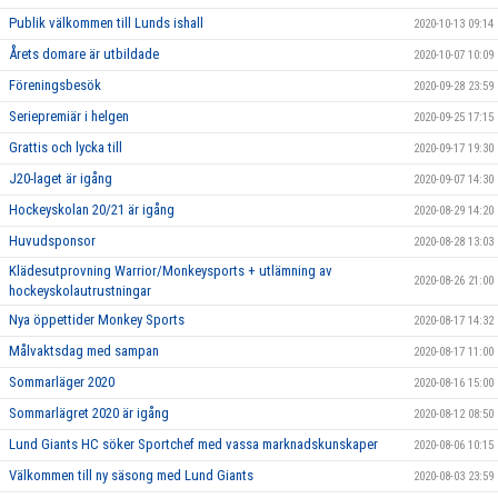
Publik välkommen till Lunds ishall
2020-10-13 09:14
Årets domare är utbildade
2020-10-07 10:09
Föreningsbesök
2020-09-28 23:59
Seriepremiär i helgen
2020-09-25 17:15
Grattis och lycka till
2020-09-17 19:30
J20-laget är igång
2020-09-07 14:30
Hockeyskolan 20/21 är igång
2020-08-29 14:20
Huvudsponsor
2020-08-28 13:03
Klädesutprovning Warrior/Monkeysports + utlämning av
2020-08-26 21:00
hockeyskolautrustningar
Nya öppettider Monkey Sports
2020-08-17 14:32
Målvaktsdag med sampan
2020-08-17 11:00
Sommarläger 2020
2020-08-16 15:00
Sommarlägret 2020 är igång
2020-08-12 08:50
Lund Giants HC söker Sportchef med vassa marknadskunskaper
2020-08-06 10:15
Välkommen till ny säsong med Lund Giants
2020-08-03 23:59