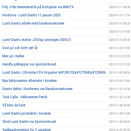
Följ J18s hemmamatch på bortaplan via WebTV
2020-01-17 08:30
Hvidovre - Lund Giants 11 januari 2020
2020-01-14 17:54
Lund Giants arbete med barnkonvetionen
2020-01-14 08:20
2020-01-13 18:00
Lund Giants startar J20-lag säsongen 2020-21
2020-01-10 08:30
God jul och Gott nytt år
2019-12-23 19:00
Mer jul i hallen
2019-12-13 23:59
Handla julklappar via sponsorhuset
2019-12-12 13:00
Lund Giants J18 möter LTH Griparna! &#128170;&#127954;&#129349;
2019-12-05 08:56
Nya hälsosamma alternativ i kiosken
2019-12-03 19:46
Giants deltar i konferens om Barnkonventionen
2019-11-23 10:30
Tack Calle - Välkommen Patrik
2019-11-20 23:30
Så blev de bäst
2019-11-08 20:00
Lund Giants produkter i kiosken
2019-11-08 15:00
Stöd Lund Giants via Sponsorhuset
2019-11-08 08:03
Smålagsturnering för C-ungdom
2019-10-29 20:30