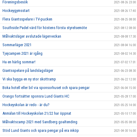
Föreningsbesök
2021-08-26 23:00
Hockeygymsstart
2021-08-26 17:40
Flera Giantsspelare i TV-pucken
2021-08-25 08:00
Southside Padel värd för höstens första styrelsemöte
2021-08-12 08:00
Målvaktsläger avslutade lägerveckan
2021-08-08 17:30
Sommarläger 2021
2021-08-04 16:00
Tjejcampen 2021 är igång
2021-08-02 14:30
Ha en härlig sommar!
2021-07-02 17:01
Giantsspelare på landslagsläger
2021-06-23 08:30
Vi ska bygga en ny stor skottramp
2021-06-22 12:00
Boka hotell eller bil via sponsorhuset och spara pengar
2021-06-04 15:00
Orango fortsätter sponsra Lund Giants HC
2021-05-28 17:00
Hockeyskolan är redo - är du?
2021-05-25 14:00
Anmälan till Hockeyskolan 21/22 har öppnat
2021-05-10 17:00
Målvaktscamp 2021 med Sandberg goaltending
2021-05-05 08:00
Stöd Lund Giants och spara pengar på era inköp
2021-04-30 16:00