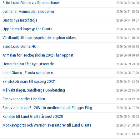
Stöd Lund Giants via Sponsorhuset
2020-06-24 16:00
Det här är Hemmaplansmodellen
2020-06-21 15:00
Giants nya matchtröja
2020-06-14 18:57
Uppdaterad logotyp för Giants
2020-06-14 15:00
Värdfamilj till hockeyspelande ungdom sökes
2020-06-11 10:00
Stöd Lund Giants HC
2020-06-10 18:58
Anmälan för Hockeyskolan 20/21 har öppnat
2020-06-10 10:10
Hemsidan har fått nytt utseende
2020-06-09 23:00
Lund Giants - Frosta samarbete
2020-06-05 07:20
Skridskotränare till säsong 20/21
2020-06-04 12:00
Målvaktsläger, Sandbergs Goaltending
2020-06-02 15:00
Renoveringstider i ishallen
2020-05-13 12:00
Renoveringsläge? - 20% för medlemmar på Flügger Färg
2020-05-06 07:30
Kallelse till Lund Giants årsmöte 2020
2020-05-04 15:08
MonkeySports och Warrior leverantörer till Lund Giants
2020-04-21 08:00
2020-03-31 13:50