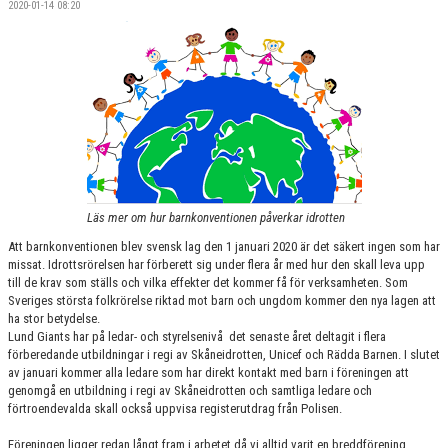
2020-01-14 08:20
SPONSORER
MEDLEMSKAP
DOKUMENT/LÄNKAR
LUND GIANTS RÖDA TRÅD
KONTAKTA OSS
Läs mer om hur barnkonventionen påverkar idrotten
BOKNING
Att barnkonventionen blev svensk lag den 1 januari 2020 är det säkert ingen som har
missat. Idrottsrörelsen har förberett sig under flera år med hur den skall leva upp
till de krav som ställs och vilka effekter det kommer få för verksamheten. Som
Sveriges största folkrörelse riktad mot barn och ungdom kommer den nya lagen att
ha stor betydelse.
Lund Giants har på ledar- och styrelsenivå det senaste året deltagit i flera
förberedande utbildningar i regi av Skåneidrotten, Unicef och Rädda Barnen. I slutet
av januari kommer alla ledare som har direkt kontakt med barn i föreningen att
genomgå en utbildning i regi av Skåneidrotten och samtliga ledare och
förtroendevalda skall också uppvisa registerutdrag från Polisen.
Föreningen ligger redan långt fram i arbetet då vi alltid varit en breddförening