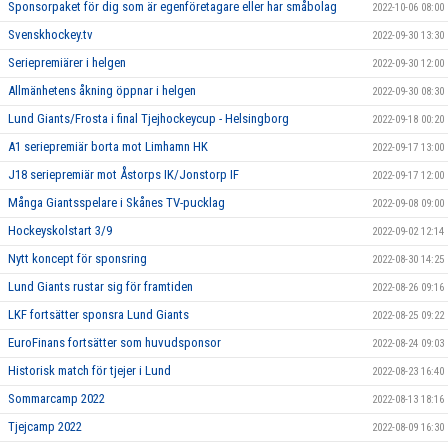
Sponsorpaket för dig som är egenföretagare eller har småbolag
2022-10-06 08:00
Svenskhockey.tv
2022-09-30 13:30
Seriepremiärer i helgen
2022-09-30 12:00
Allmänhetens åkning öppnar i helgen
2022-09-30 08:30
Lund Giants/Frosta i final Tjejhockeycup - Helsingborg
2022-09-18 00:20
A1 seriepremiär borta mot Limhamn HK
2022-09-17 13:00
J18 seriepremiär mot Åstorps IK/Jonstorp IF
2022-09-17 12:00
Många Giantsspelare i Skånes TV-pucklag
2022-09-08 09:00
Hockeyskolstart 3/9
2022-09-02 12:14
Nytt koncept för sponsring
2022-08-30 14:25
Lund Giants rustar sig för framtiden
2022-08-26 09:16
LKF fortsätter sponsra Lund Giants
2022-08-25 09:22
EuroFinans fortsätter som huvudsponsor
2022-08-24 09:03
Historisk match för tjejer i Lund
2022-08-23 16:40
Sommarcamp 2022
2022-08-13 18:16
Tjejcamp 2022
2022-08-09 16:30