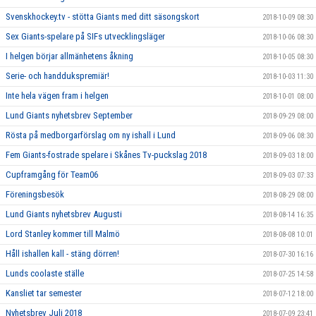
Svenskhockey.tv - stötta Giants med ditt säsongskort
2018-10-09 08:30
Sex Giants-spelare på SIFs utvecklingsläger
2018-10-06 08:30
I helgen börjar allmänhetens åkning
2018-10-05 08:30
Serie- och handdukspremiär!
2018-10-03 11:30
Inte hela vägen fram i helgen
2018-10-01 08:00
Lund Giants nyhetsbrev September
2018-09-29 08:00
Rösta på medborgarförslag om ny ishall i Lund
2018-09-06 08:30
Fem Giants-fostrade spelare i Skånes Tv-puckslag 2018
2018-09-03 18:00
Cupframgång för Team06
2018-09-03 07:33
Föreningsbesök
2018-08-29 08:00
Lund Giants nyhetsbrev Augusti
2018-08-14 16:35
Lord Stanley kommer till Malmö
2018-08-08 10:01
Håll ishallen kall - stäng dörren!
2018-07-30 16:16
Lunds coolaste ställe
2018-07-25 14:58
Kansliet tar semester
2018-07-12 18:00
Nyhetsbrev Juli 2018
2018-07-09 23:41