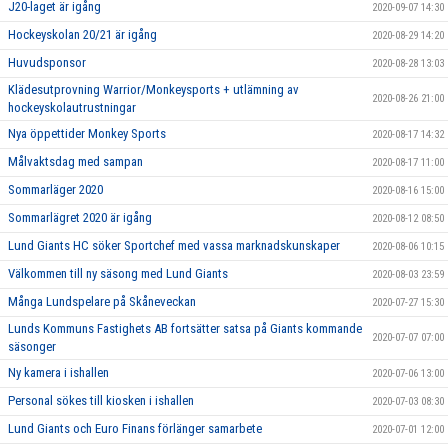
J20-laget är igång
2020-09-07 14:30
Hockeyskolan 20/21 är igång
2020-08-29 14:20
Huvudsponsor
2020-08-28 13:03
Klädesutprovning Warrior/Monkeysports + utlämning av
2020-08-26 21:00
hockeyskolautrustningar
Nya öppettider Monkey Sports
2020-08-17 14:32
Målvaktsdag med sampan
2020-08-17 11:00
Sommarläger 2020
2020-08-16 15:00
Sommarlägret 2020 är igång
2020-08-12 08:50
Lund Giants HC söker Sportchef med vassa marknadskunskaper
2020-08-06 10:15
Välkommen till ny säsong med Lund Giants
2020-08-03 23:59
Många Lundspelare på Skåneveckan
2020-07-27 15:30
Lunds Kommuns Fastighets AB fortsätter satsa på Giants kommande
2020-07-07 07:00
säsonger
Ny kamera i ishallen
2020-07-06 13:00
Personal sökes till kiosken i ishallen
2020-07-03 08:30
Lund Giants och Euro Finans förlänger samarbete
2020-07-01 12:00