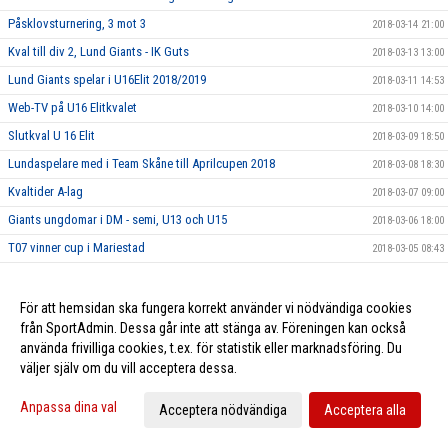
Påsklovsturnering, 3 mot 3
2018-03-14 21:00
Kval till div 2, Lund Giants - IK Guts
2018-03-13 13:00
Lund Giants spelar i U16Elit 2018/2019
2018-03-11 14:53
Web-TV på U16 Elitkvalet
2018-03-10 14:00
Slutkval U 16 Elit
2018-03-09 18:50
Lundaspelare med i Team Skåne till Aprilcupen 2018
2018-03-08 18:30
Kvaltider A-lag
2018-03-07 09:00
Giants ungdomar i DM - semi, U13 och U15
2018-03-06 18:00
T07 vinner cup i Mariestad
2018-03-05 08:43
Fem Giantsspelare på utvecklingscamp i helgen
2018-03-03 10:39
Nyhetsbrev Februari
2018-02-28 18:43
För att hemsidan ska fungera korrekt använder vi nödvändiga cookies
från SportAdmin. Dessa går inte att stänga av. Föreningen kan också
Lund Giants klart för U16 Elitkval
2018-02-16 21:59
använda frivilliga cookies, t.ex. för statistik eller marknadsföring. Du
Sportlovsturnering, 3 mot 3
2018-02-16 18:00
väljer själv om du vill acceptera dessa.
U 16 Elitkval och DM
2018-02-11 18:00
Anpassa dina val
Acceptera nödvändiga
Acceptera alla
Skånederby på söndag
2018-02-09 17:00
Utvecklingscamp för Team 03
2018-02-02 19:15