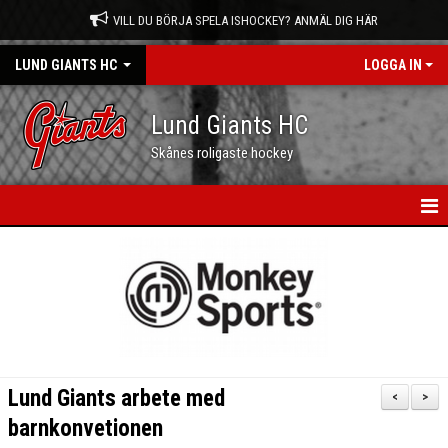
VILL DU BÖRJA SPELA ISHOCKEY? ANMÄL DIG HÄR
LUND GIANTS HC
LOGGA IN
Lund Giants HC
Skånes roligaste hockey
HEM
NYHETER
KALENDER
MATCHER
Lund Giants arbete med
<
>
OM OSS
barnkonvetionen