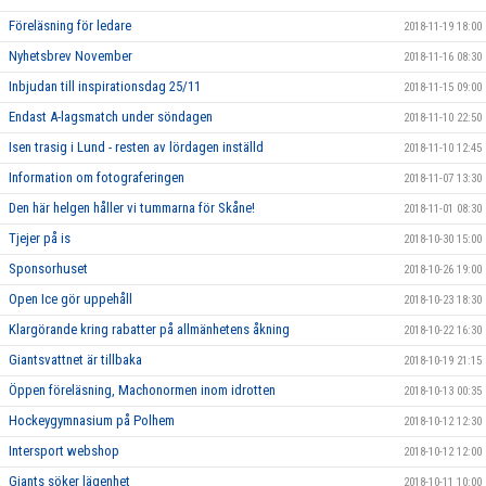
Föreläsning för ledare
2018-11-19 18:00
Nyhetsbrev November
2018-11-16 08:30
Inbjudan till inspirationsdag 25/11
2018-11-15 09:00
Endast A-lagsmatch under söndagen
2018-11-10 22:50
Isen trasig i Lund - resten av lördagen inställd
2018-11-10 12:45
Information om fotograferingen
2018-11-07 13:30
Den här helgen håller vi tummarna för Skåne!
2018-11-01 08:30
Tjejer på is
2018-10-30 15:00
Sponsorhuset
2018-10-26 19:00
Open Ice gör uppehåll
2018-10-23 18:30
Klargörande kring rabatter på allmänhetens åkning
2018-10-22 16:30
Giantsvattnet är tillbaka
2018-10-19 21:15
Öppen föreläsning, Machonormen inom idrotten
2018-10-13 00:35
Hockeygymnasium på Polhem
2018-10-12 12:30
Intersport webshop
2018-10-12 12:00
Giants söker lägenhet
2018-10-11 10:00