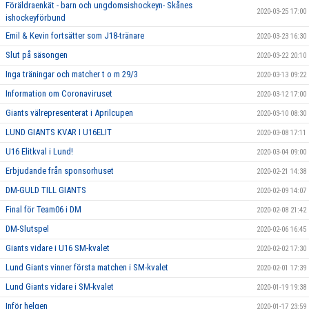
Föräldraenkät - barn och ungdomsishockeyn- Skånes
2020-03-25 17:00
ishockeyförbund
Emil & Kevin fortsätter som J18-tränare
2020-03-23 16:30
Slut på säsongen
2020-03-22 20:10
Inga träningar och matcher t o m 29/3
2020-03-13 09:22
Information om Coronaviruset
2020-03-12 17:00
Giants välrepresenterat i Aprilcupen
2020-03-10 08:30
LUND GIANTS KVAR I U16ELIT
2020-03-08 17:11
U16 Elitkval i Lund!
2020-03-04 09:00
Erbjudande från sponsorhuset
2020-02-21 14:38
DM-GULD TILL GIANTS
2020-02-09 14:07
Final för Team06 i DM
2020-02-08 21:42
DM-Slutspel
2020-02-06 16:45
Giants vidare i U16 SM-kvalet
2020-02-02 17:30
Lund Giants vinner första matchen i SM-kvalet
2020-02-01 17:39
Lund Giants vidare i SM-kvalet
2020-01-19 19:38
Inför helgen
2020-01-17 23:59