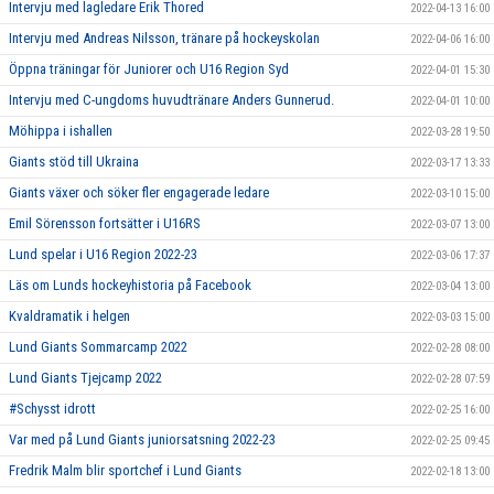
Intervju med lagledare Erik Thored
2022-04-13 16:00
Intervju med Andreas Nilsson, tränare på hockeyskolan
2022-04-06 16:00
Öppna träningar för Juniorer och U16 Region Syd
2022-04-01 15:30
Intervju med C-ungdoms huvudtränare Anders Gunnerud.
2022-04-01 10:00
Möhippa i ishallen
2022-03-28 19:50
Giants stöd till Ukraina
2022-03-17 13:33
Giants växer och söker fler engagerade ledare
2022-03-10 15:00
Emil Sörensson fortsätter i U16RS
2022-03-07 13:00
Lund spelar i U16 Region 2022-23
2022-03-06 17:37
Läs om Lunds hockeyhistoria på Facebook
2022-03-04 13:00
Kvaldramatik i helgen
2022-03-03 15:00
Lund Giants Sommarcamp 2022
2022-02-28 08:00
Lund Giants Tjejcamp 2022
2022-02-28 07:59
#Schysst idrott
2022-02-25 16:00
Var med på Lund Giants juniorsatsning 2022-23
2022-02-25 09:45
Fredrik Malm blir sportchef i Lund Giants
2022-02-18 13:00