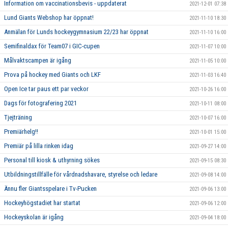
Information om vaccinationsbevis - uppdaterat
2021-12-01 07:38
Lund Giants Webshop har öppnat!
2021-11-10 18:30
Anmälan för Lunds hockeygymnasium 22/23 har öppnat
2021-11-10 16:00
Semifinaldax för Team07 i GIC-cupen
2021-11-07 10:00
Målvaktscampen är igång
2021-11-05 10:00
Prova på hockey med Giants och LKF
2021-11-03 16:40
Open Ice tar paus ett par veckor
2021-10-26 16:00
Dags för fotografering 2021
2021-10-11 08:00
Tjejträning
2021-10-07 16:00
Premiärhelg!!
2021-10-01 15:00
Premiär på lilla rinken idag
2021-09-27 14:00
Personal till kiosk & uthyrning sökes
2021-09-15 08:30
Utbildningstillfälle för vårdnadshavare, styrelse och ledare
2021-09-08 14:00
Ännu fler Giantsspelare i Tv-Pucken
2021-09-06 13:00
Hockeyhögstadiet har startat
2021-09-06 12:00
Hockeyskolan är igång
2021-09-04 18:00