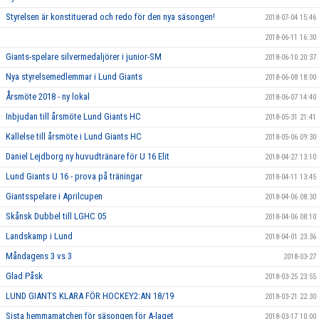
Styrelsen är konstituerad och redo för den nya säsongen!
2018-07-04 15:46
2018-06-11 16:30
Giants-spelare silvermedaljörer i junior-SM
2018-06-10 20:37
Nya styrelsemedlemmar i Lund Giants
2018-06-08 18:00
Årsmöte 2018 - ny lokal
2018-06-07 14:40
Inbjudan till årsmöte Lund Giants HC
2018-05-31 21:41
Kallelse till årsmöte i Lund Giants HC
2018-05-06 09:30
Daniel Lejdborg ny huvudtränare för U 16 Elit
2018-04-27 13:10
Lund Giants U 16 - prova på träningar
2018-04-11 13:45
Giantsspelare i Aprilcupen
2018-04-06 08:30
Skånsk Dubbel till LGHC 05
2018-04-06 08:10
Landskamp i Lund
2018-04-01 23:36
Måndagens 3 vs 3
2018-03-27
Glad Påsk
2018-03-25 23:55
LUND GIANTS KLARA FÖR HOCKEY2:AN 18/19
2018-03-21 22:30
Sista hemmamatchen för säsongen för A-laget
2018-03-17 10:00