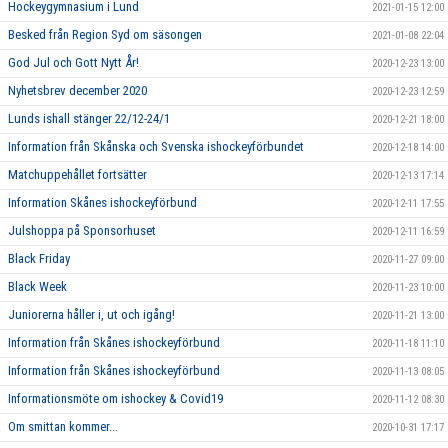
Hockeygymnasium i Lund
2021-01-15 12:00
Besked från Region Syd om säsongen
2021-01-08 22:04
God Jul och Gott Nytt År!
2020-12-23 13:00
Nyhetsbrev december 2020
2020-12-23 12:59
Lunds ishall stänger 22/12-24/1
2020-12-21 18:00
Information från Skånska och Svenska ishockeyförbundet
2020-12-18 14:00
Matchuppehållet fortsätter
2020-12-13 17:14
Information Skånes ishockeyförbund
2020-12-11 17:55
Julshoppa på Sponsorhuset
2020-12-11 16:59
Black Friday
2020-11-27 09:00
Black Week
2020-11-23 10:00
Juniorerna håller i, ut och igång!
2020-11-21 13:00
Information från Skånes ishockeyförbund
2020-11-18 11:10
Information från Skånes ishockeyförbund
2020-11-13 08:05
Informationsmöte om ishockey & Covid19
2020-11-12 08:30
Om smittan kommer...
2020-10-31 17:17