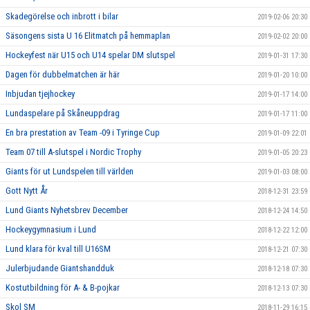
Skadegörelse och inbrott i bilar
2019-02-06 20:30
Säsongens sista U 16 Elitmatch på hemmaplan
2019-02-02 20:00
Hockeyfest när U15 och U14 spelar DM slutspel
2019-01-31 17:30
Dagen för dubbelmatchen är här
2019-01-20 10:00
Inbjudan tjejhockey
2019-01-17 14:00
Lundaspelare på Skåneuppdrag
2019-01-17 11:00
En bra prestation av Team -09 i Tyringe Cup
2019-01-09 22:01
Team 07 till A-slutspel i Nordic Trophy
2019-01-05 20:23
Giants för ut Lundspelen till världen
2019-01-03 08:00
Gott Nytt År
2018-12-31 23:59
Lund Giants Nyhetsbrev December
2018-12-24 14:50
Hockeygymnasium i Lund
2018-12-22 12:00
Lund klara för kval till U16SM
2018-12-21 07:30
Julerbjudande Giantshandduk
2018-12-18 07:30
Kostutbildning för A- & B-pojkar
2018-12-13 07:30
Skol SM
2018-11-29 16:15