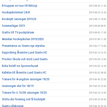
B-truppen on tour till Nittorp
2019-08-24 11:00
Hockeyskolestart 24/8
2019-08-23 16:30
Kiosknytt säsongen 2019-20
2019-08-12 18:00
Sommarläger 2019
2019-08-08 08:01
Grattis till TV-puckplatsen
2019-08-05 17:00
Anmälan Hockeyskolan 2019/2020
2019-07-08 11:00
Presentation av Giants nya styrelse
2019-06-17 15:00
Dagordning Årsmöte Lund Giants HC
2019-06-10 16:32
Provkör Skoda och stöd Lund Giants
2019-05-09 13:00
Boka hotell via Sponsorhuset
2019-05-06 15:30
Kallelse till Årsmöte Lund Giants HC
2019-05-02 08:00
Tränare för A-ungdom säsongen 19/20
2019-04-30 22:00
Issäsongen slut för 18/19
2019-04-29 22:00
Tränare för U 16 Elit säsongen 19/20
2019-04-23 15:00
Stötta din förening och få biobiljett
2019-04-23 09:00
Giants påskcuper
2019-04-20 09:20