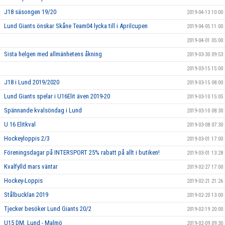
J18 säsongen 19/20
2019-04-13 10:00
Lund Giants önskar Skåne Team04 lycka till i Aprilcupen
2019-04-05 11:00
2019-04-01 05:00
Sista helgen med allmänhetens åkning
2019-03-30 09:53
2019-03-15 15:00
J18 i Lund 2019/2020
2019-03-15 08:00
Lund Giants spelar i U16Elit även 2019-20
2019-03-10 15:05
Spännande kvalsöndag i Lund
2019-03-10 08:30
U 16 Elitkval
2019-03-08 07:30
Hockeyloppis 2/3
2019-03-01 17:00
Föreningsdagar på INTERSPORT 25% rabatt på allt i butiken!
2019-03-01 13:28
Kvalfylld mars väntar
2019-02-27 17:00
Hockey-Loppis
2019-02-21 21:26
Stålbucklan 2019
2019-02-20 13:00
Tjecker besöker Lund Giants 20/2
2019-02-19 20:00
U15 DM, Lund - Malmö
2019-02-09 09:30