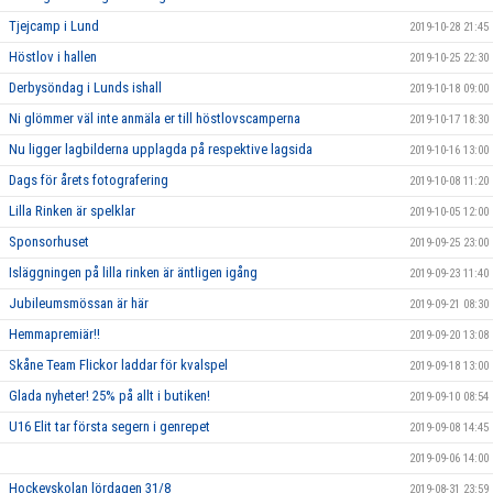
Tjejcamp i Lund
2019-10-28 21:45
Höstlov i hallen
2019-10-25 22:30
Derbysöndag i Lunds ishall
2019-10-18 09:00
Ni glömmer väl inte anmäla er till höstlovscamperna
2019-10-17 18:30
Nu ligger lagbilderna upplagda på respektive lagsida
2019-10-16 13:00
Dags för årets fotografering
2019-10-08 11:20
Lilla Rinken är spelklar
2019-10-05 12:00
Sponsorhuset
2019-09-25 23:00
Isläggningen på lilla rinken är äntligen igång
2019-09-23 11:40
Jubileumsmössan är här
2019-09-21 08:30
Hemmapremiär!!
2019-09-20 13:08
Skåne Team Flickor laddar för kvalspel
2019-09-18 13:00
Glada nyheter! 25% på allt i butiken!
2019-09-10 08:54
U16 Elit tar första segern i genrepet
2019-09-08 14:45
2019-09-06 14:00
Hockeyskolan lördagen 31/8
2019-08-31 23:59