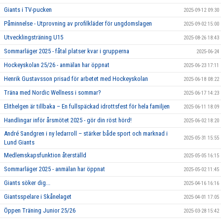
Giants i TV-pucken
2025-09-12 09:30
Påminnelse - Utprovning av profilkläder för ungdomslagen
2025-09-02 15:00
Utvecklingsträning U15
2025-08-26 18:43
Sommarläger 2025 - fåtal platser kvar i grupperna
2025-06-24
Hockeyskolan 25/26 - anmälan har öppnat
2025-06-23 17:11
Henrik Gustavsson prisad för arbetet med Hockeyskolan
2025-06-18 08:22
Träna med Nordic Wellness i sommar?
2025-06-17 14:23
Elithelgen är tillbaka – En fullspäckad idrottsfest för hela familjen
2025-06-11 18:09
Handlingar inför årsmötet 2025 - gör din röst hörd!
2025-06-02 18:20
André Sandgren i ny ledarroll – stärker både sport och marknad i
2025-05-31 15:55
Lund Giants
Medlemskapsfunktion återställd
2025-05-05 16:15
Sommarläger 2025 - anmälan har öppnat
2025-05-02 11:45
Giants söker dig...
2025-04-16 16:16
Giantsspelare i Skånelaget
2025-04-01 17:05
Öppen Träning Junior 25/26
2025-03-28 15:42