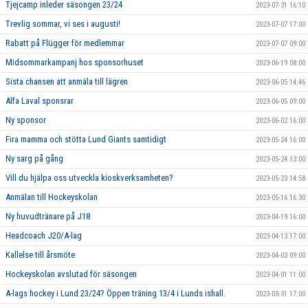
Tjejcamp inleder säsongen 23/24
2023-07-31 16:10
Trevlig sommar, vi ses i augusti!
2023-07-07 17:00
Rabatt på Flügger för medlemmar
2023-07-07 09:00
Midsommarkampanj hos sponsorhuset
2023-06-19 08:00
Sista chansen att anmäla till lägren
2023-06-05 14:46
Alfa Laval sponsrar
2023-06-05 09:00
Ny sponsor
2023-06-02 16:00
Fira mamma och stötta Lund Giants samtidigt
2023-05-24 16:00
Ny sarg på gång
2023-05-24 13:00
Vill du hjälpa oss utveckla kioskverksamheten?
2023-05-23 14:58
Anmälan till Hockeyskolan
2023-05-16 16:30
Ny huvudtränare på J18
2023-04-19 16:00
Headcoach J20/A-lag
2023-04-13 17:00
Kallelse till årsmöte
2023-04-03 09:00
Hockeyskolan avslutad för säsongen
2023-04-01 11:00
A-lags hockey i Lund 23/24? Öppen träning 13/4 i Lunds ishall.
2023-03-31 17:00