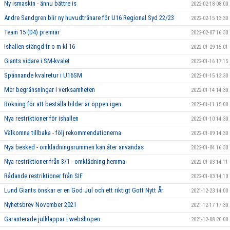
Ny ismaskin - ännu bättre is
2022-02-18 08:00
Andre Sandgren blir ny huvudtränare för U16 Regional Syd 22/23
2022-02-15 13:30
Team 15 (D4) premiär
2022-02-07 16:30
Ishallen stängd fr o m kl 16
2022-01-29 15:01
Giants vidare i SM-kvalet
2022-01-16 17:15
Spännande kvalretur i U16SM
2022-01-15 13:30
Mer begränsningar i verksamheten
2022-01-14 14:30
Bokning för att beställa bilder är öppen igen
2022-01-11 15:00
Nya restriktioner för ishallen
2022-01-10 14:30
Välkomna tillbaka - följ rekommendationerna
2022-01-09 14:30
Nya besked - omklädningsrummen kan åter användas
2022-01-04 16:30
Nya restriktioner från 3/1 - omklädning hemma
2022-01-03 14:11
Rådande restriktioner från SIF
2022-01-03 14:10
Lund Giants önskar er en God Jul och ett riktigt Gott Nytt År
2021-12-23 14:00
Nyhetsbrev November 2021
2021-12-17 17:30
Garanterade julklappar i webshopen
2021-12-08 20:00