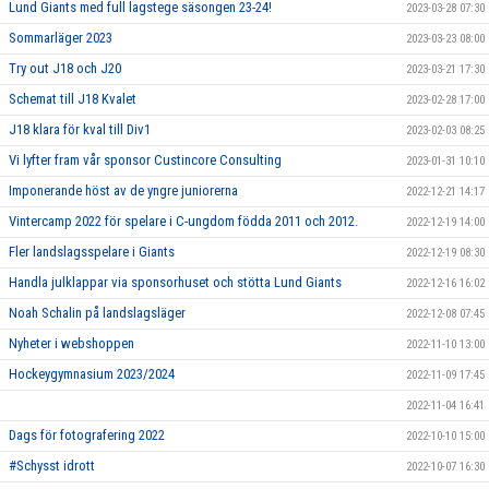
Lund Giants med full lagstege säsongen 23-24!
2023-03-28 07:30
Sommarläger 2023
2023-03-23 08:00
Try out J18 och J20
2023-03-21 17:30
Schemat till J18 Kvalet
2023-02-28 17:00
J18 klara för kval till Div1
2023-02-03 08:25
Vi lyfter fram vår sponsor Custincore Consulting
2023-01-31 10:10
Imponerande höst av de yngre juniorerna
2022-12-21 14:17
Vintercamp 2022 för spelare i C-ungdom födda 2011 och 2012.
2022-12-19 14:00
Fler landslagsspelare i Giants
2022-12-19 08:30
Handla julklappar via sponsorhuset och stötta Lund Giants
2022-12-16 16:02
Noah Schalin på landslagsläger
2022-12-08 07:45
Nyheter i webshoppen
2022-11-10 13:00
Hockeygymnasium 2023/2024
2022-11-09 17:45
2022-11-04 16:41
Dags för fotografering 2022
2022-10-10 15:00
#Schysst idrott
2022-10-07 16:30