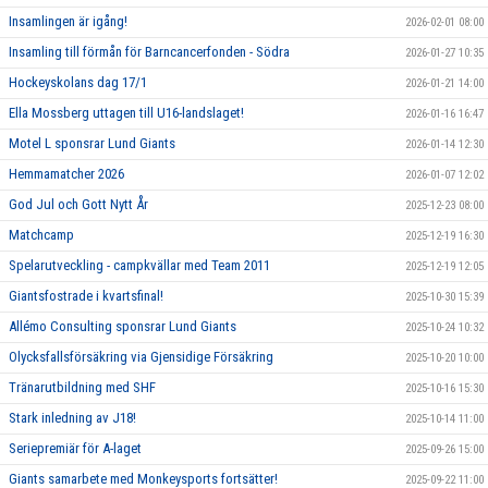
Insamlingen är igång!
2026-02-01 08:00
Insamling till förmån för Barncancerfonden - Södra
2026-01-27 10:35
Hockeyskolans dag 17/1
2026-01-21 14:00
Ella Mossberg uttagen till U16-landslaget!
2026-01-16 16:47
Motel L sponsrar Lund Giants
2026-01-14 12:30
Hemmamatcher 2026
2026-01-07 12:02
God Jul och Gott Nytt År
2025-12-23 08:00
Matchcamp
2025-12-19 16:30
Spelarutveckling - campkvällar med Team 2011
2025-12-19 12:05
Giantsfostrade i kvartsfinal!
2025-10-30 15:39
Allémo Consulting sponsrar Lund Giants
2025-10-24 10:32
Olycksfallsförsäkring via Gjensidige Försäkring
2025-10-20 10:00
Tränarutbildning med SHF
2025-10-16 15:30
Stark inledning av J18!
2025-10-14 11:00
Seriepremiär för A-laget
2025-09-26 15:00
Giants samarbete med Monkeysports fortsätter!
2025-09-22 11:00