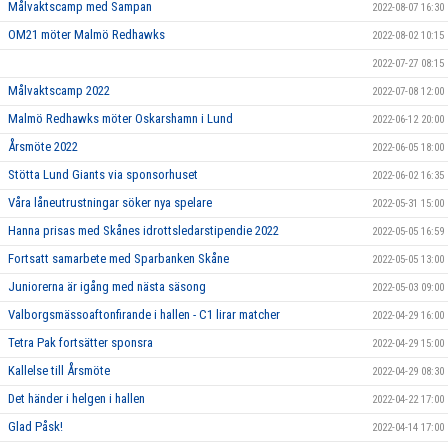
Målvaktscamp med Sampan
2022-08-07 16:30
OM21 möter Malmö Redhawks
2022-08-02 10:15
2022-07-27 08:15
Målvaktscamp 2022
2022-07-08 12:00
Malmö Redhawks möter Oskarshamn i Lund
2022-06-12 20:00
Årsmöte 2022
2022-06-05 18:00
Stötta Lund Giants via sponsorhuset
2022-06-02 16:35
Våra låneutrustningar söker nya spelare
2022-05-31 15:00
Hanna prisas med Skånes idrottsledarstipendie 2022
2022-05-05 16:59
Fortsatt samarbete med Sparbanken Skåne
2022-05-05 13:00
Juniorerna är igång med nästa säsong
2022-05-03 09:00
Valborgsmässoaftonfirande i hallen - C1 lirar matcher
2022-04-29 16:00
Tetra Pak fortsätter sponsra
2022-04-29 15:00
Kallelse till Årsmöte
2022-04-29 08:30
Det händer i helgen i hallen
2022-04-22 17:00
Glad Påsk!
2022-04-14 17:00