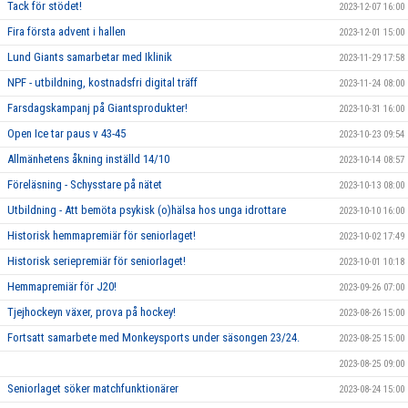
Tack för stödet!
2023-12-07 16:00
Fira första advent i hallen
2023-12-01 15:00
Lund Giants samarbetar med Iklinik
2023-11-29 17:58
NPF - utbildning, kostnadsfri digital träff
2023-11-24 08:00
Farsdagskampanj på Giantsprodukter!
2023-10-31 16:00
Open Ice tar paus v 43-45
2023-10-23 09:54
Allmänhetens åkning inställd 14/10
2023-10-14 08:57
Föreläsning - Schysstare på nätet
2023-10-13 08:00
Utbildning - Att bemöta psykisk (o)hälsa hos unga idrottare
2023-10-10 16:00
Historisk hemmapremiär för seniorlaget!
2023-10-02 17:49
Historisk seriepremiär för seniorlaget!
2023-10-01 10:18
Hemmapremiär för J20!
2023-09-26 07:00
Tjejhockeyn växer, prova på hockey!
2023-08-26 15:00
Fortsatt samarbete med Monkeysports under säsongen 23/24.
2023-08-25 15:00
2023-08-25 09:00
Seniorlaget söker matchfunktionärer
2023-08-24 15:00