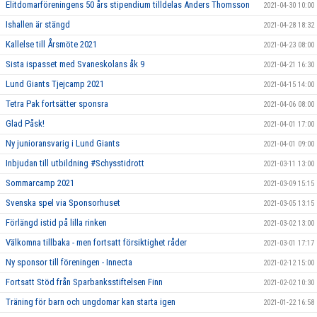
Elitdomarföreningens 50 års stipendium tilldelas Anders Thomsson
2021-04-30 10:00
Ishallen är stängd
2021-04-28 18:32
Kallelse till Årsmöte 2021
2021-04-23 08:00
Sista ispasset med Svaneskolans åk 9
2021-04-21 16:30
Lund Giants Tjejcamp 2021
2021-04-15 14:00
Tetra Pak fortsätter sponsra
2021-04-06 08:00
Glad Påsk!
2021-04-01 17:00
Ny junioransvarig i Lund Giants
2021-04-01 09:00
Inbjudan till utbildning #Schysstidrott
2021-03-11 13:00
Sommarcamp 2021
2021-03-09 15:15
Svenska spel via Sponsorhuset
2021-03-05 13:15
Förlängd istid på lilla rinken
2021-03-02 13:00
Välkomna tillbaka - men fortsatt försiktighet råder
2021-03-01 17:17
Ny sponsor till föreningen - Innecta
2021-02-12 15:00
Fortsatt Stöd från Sparbanksstiftelsen Finn
2021-02-02 10:30
Träning för barn och ungdomar kan starta igen
2021-01-22 16:58