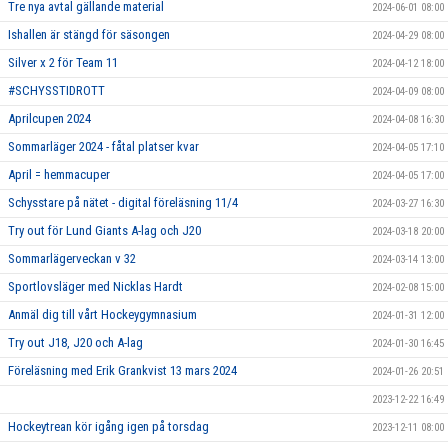
Tre nya avtal gällande material
2024-06-01 08:00
Ishallen är stängd för säsongen
2024-04-29 08:00
Silver x 2 för Team 11
2024-04-12 18:00
#SCHYSSTIDROTT
2024-04-09 08:00
Aprilcupen 2024
2024-04-08 16:30
Sommarläger 2024 - fåtal platser kvar
2024-04-05 17:10
April = hemmacuper
2024-04-05 17:00
Schysstare på nätet - digital föreläsning 11/4
2024-03-27 16:30
Try out för Lund Giants A-lag och J20
2024-03-18 20:00
Sommarlägerveckan v 32
2024-03-14 13:00
Sportlovsläger med Nicklas Hardt
2024-02-08 15:00
Anmäl dig till vårt Hockeygymnasium
2024-01-31 12:00
Try out J18, J20 och A-lag
2024-01-30 16:45
Föreläsning med Erik Grankvist 13 mars 2024
2024-01-26 20:51
2023-12-22 16:49
Hockeytrean kör igång igen på torsdag
2023-12-11 08:00