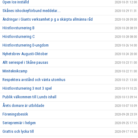
Open Ice inställd
2020-10-31 12:00
Skånes ishockeyförbund meddelar....
2020-10-29 11:31
Ändringar i Giants verksamhet p g a skärpta allmänna råd
2020-10-28 09:00
Höstlovsturnering B
2020-10-28 08:59
Höstlovsturnering C
2020-10-28 08:00
Höstlovsturnering D-ungdom
2020-10-26 14:00
Nyhetsbrev Augusti-Oktober
2020-10-24 20:00
Allt seriespel i Skåne pausas
2020-10-23 11:00
Miniteknikcamp
2020-10-22 11:00
Respektera avstånd och vänta utomhus
2020-10-21 13:00
Höstlovsturnering 3 mot 3 spel
2020-10-19 10:25
Publik välkommen till Lunds ishall
2020-10-13 09:14
Årets domare är utbildade
2020-10-07 10:09
Föreningsbesök
2020-09-28 23:59
Seriepremiär i helgen
2020-09-25 17:15
Grattis och lycka till
2020-09-17 19:30