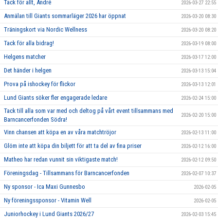
Tack för allt, André
2026-03-27 22:55
Anmälan till Giants sommarläger 2026 har öppnat
2026-03-20 08:30
Träningskort via Nordic Wellness
2026-03-20 08:20
Tack för alla bidrag!
2026-03-19 08:00
Helgens matcher
2026-03-17 12:00
Det händer i helgen
2026-03-13 15:04
Prova på ishockey för flickor
2026-03-13 12:01
Lund Giants söker fler engagerade ledare
2026-02-24 15:00
Tack till alla som var med och deltog på vårt event tillsammans med
2026-02-20 15:00
Barncancerfonden Södra!
Vinn chansen att köpa en av våra matchtröjor
2026-02-13 11:00
Glöm inte att köpa din biljett för att ta del av fina priser
2026-02-12 16:00
Matheo har redan vunnit sin viktigaste match!
2026-02-12 09:50
Föreningsdag - Tillsammans för Barncancerfonden
2026-02-07 10:37
Ny sponsor - Ica Maxi Gunnesbo
2026-02-05
Ny föreningssponsor - Vitamin Well
2026-02-05
Juniorhockey i Lund Giants 2026/27
2026-02-03 15:45