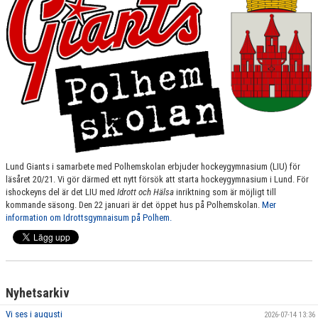
SPONSORER
MEDLEMSKAP
DOKUMENT/LÄNKAR
LUND GIANTS RÖDA TRÅD
KONTAKTA OSS
Lund Giants i samarbete med Polhemskolan erbjuder hockeygymnasium (LIU) för
BOKNING
läsåret 20/21. Vi gör därmed ett nytt försök att starta hockeygymnasium i Lund. För
ishockeyns del är det LIU med
Idrott och Hälsa
inriktning som är möjligt till
kommande säsong. Den 22 januari är det öppet hus på Polhemskolan.
Mer
information om Idrottsgymnaisum på Polhem.
Nyhetsarkiv
Vi ses i augusti
2026-07-14 13:36