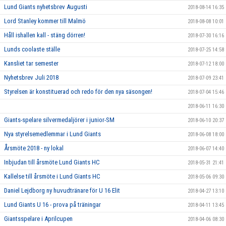
Lund Giants nyhetsbrev Augusti
2018-08-14 16:35
Lord Stanley kommer till Malmö
2018-08-08 10:01
Håll ishallen kall - stäng dörren!
2018-07-30 16:16
Lunds coolaste ställe
2018-07-25 14:58
Kansliet tar semester
2018-07-12 18:00
Nyhetsbrev Juli 2018
2018-07-09 23:41
Styrelsen är konstituerad och redo för den nya säsongen!
2018-07-04 15:46
2018-06-11 16:30
Giants-spelare silvermedaljörer i junior-SM
2018-06-10 20:37
Nya styrelsemedlemmar i Lund Giants
2018-06-08 18:00
Årsmöte 2018 - ny lokal
2018-06-07 14:40
Inbjudan till årsmöte Lund Giants HC
2018-05-31 21:41
Kallelse till årsmöte i Lund Giants HC
2018-05-06 09:30
Daniel Lejdborg ny huvudtränare för U 16 Elit
2018-04-27 13:10
Lund Giants U 16 - prova på träningar
2018-04-11 13:45
Giantsspelare i Aprilcupen
2018-04-06 08:30