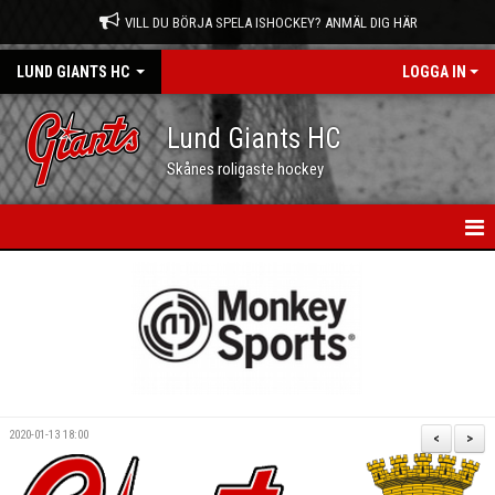
VILL DU BÖRJA SPELA ISHOCKEY? ANMÄL DIG HÄR
LUND GIANTS HC
LOGGA IN
Lund Giants HC
Skånes roligaste hockey
HEM
NYHETER
KALENDER
MATCHER
2020-01-13 18:00
<
>
OM OSS