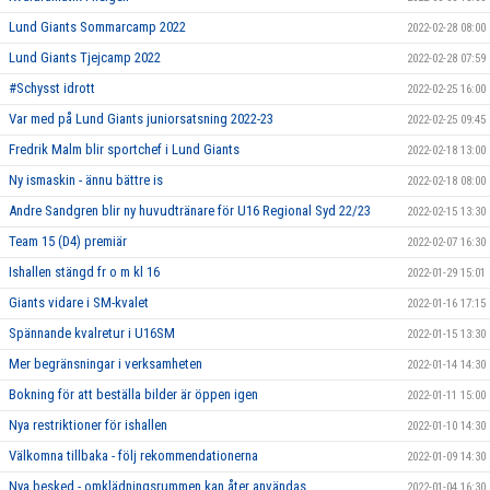
Lund Giants Sommarcamp 2022
2022-02-28 08:00
Lund Giants Tjejcamp 2022
2022-02-28 07:59
#Schysst idrott
2022-02-25 16:00
Var med på Lund Giants juniorsatsning 2022-23
2022-02-25 09:45
Fredrik Malm blir sportchef i Lund Giants
2022-02-18 13:00
Ny ismaskin - ännu bättre is
2022-02-18 08:00
Andre Sandgren blir ny huvudtränare för U16 Regional Syd 22/23
2022-02-15 13:30
Team 15 (D4) premiär
2022-02-07 16:30
Ishallen stängd fr o m kl 16
2022-01-29 15:01
Giants vidare i SM-kvalet
2022-01-16 17:15
Spännande kvalretur i U16SM
2022-01-15 13:30
Mer begränsningar i verksamheten
2022-01-14 14:30
Bokning för att beställa bilder är öppen igen
2022-01-11 15:00
Nya restriktioner för ishallen
2022-01-10 14:30
Välkomna tillbaka - följ rekommendationerna
2022-01-09 14:30
Nya besked - omklädningsrummen kan åter användas
2022-01-04 16:30