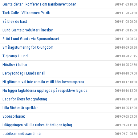
Giants deltar i konferens om Barnkonventionen
2019-11-23 10:30
Tack Calle - Välkommen Patrik
2019-11-20 23:30
Så blev de bäst
2019-11-08 20:00
Lund Giants produkter i kiosken
2019-11-08 15:00
Stöd Lund Giants via Sponsorhuset
2019-11-08 08:03
Smålagsturnering för C-ungdom
2019-10-29 20:30
Tjejcamp i Lund
2019-10-28 21:45
Höstlov i hallen
2019-10-25 22:30
Derbysöndag i Lunds ishall
2019-10-18 09:00
Ni glömmer väl inte anmäla er till höstlovscamperna
2019-10-17 18:30
Nu ligger lagbilderna upplagda på respektive lagsida
2019-10-16 13:00
Dags för årets fotografering
2019-10-08 11:20
Lilla Rinken är spelklar
2019-10-05 12:00
Sponsorhuset
2019-09-25 23:00
Isläggningen på lilla rinken är äntligen igång
2019-09-23 11:40
Jubileumsmössan är här
2019-09-21 08:30