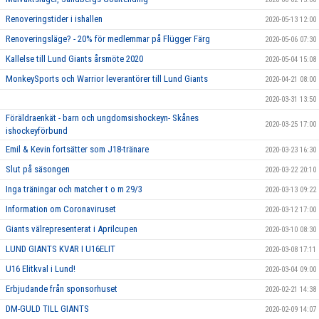
Renoveringstider i ishallen
2020-05-13 12:00
Renoveringsläge? - 20% för medlemmar på Flügger Färg
2020-05-06 07:30
Kallelse till Lund Giants årsmöte 2020
2020-05-04 15:08
MonkeySports och Warrior leverantörer till Lund Giants
2020-04-21 08:00
2020-03-31 13:50
Föräldraenkät - barn och ungdomsishockeyn- Skånes
2020-03-25 17:00
ishockeyförbund
Emil & Kevin fortsätter som J18-tränare
2020-03-23 16:30
Slut på säsongen
2020-03-22 20:10
Inga träningar och matcher t o m 29/3
2020-03-13 09:22
Information om Coronaviruset
2020-03-12 17:00
Giants välrepresenterat i Aprilcupen
2020-03-10 08:30
LUND GIANTS KVAR I U16ELIT
2020-03-08 17:11
U16 Elitkval i Lund!
2020-03-04 09:00
Erbjudande från sponsorhuset
2020-02-21 14:38
DM-GULD TILL GIANTS
2020-02-09 14:07