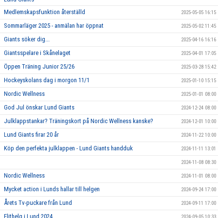
Medlemskapsfunktion återställd
2025-05-05 16:15
Sommarläger 2025 - anmälan har öppnat
2025-05-02 11:45
Giants söker dig...
2025-04-16 16:16
Giantsspelare i Skånelaget
2025-04-01 17:05
Öppen Träning Junior 25/26
2025-03-28 15:42
Hockeyskolans dag i morgon 11/1
2025-01-10 15:15
Nordic Wellness
2025-01-01 08:00
God Jul önskar Lund Giants
2024-12-24 08:00
Julklappstankar? Träningskort på Nordic Wellness kanske?
2024-12-01 10:00
Lund Giants firar 20 år
2024-11-22 10:00
Köp den perfekta julklappen - Lund Giants handduk
2024-11-11 13:01
2024-11-08 08:30
Nordic Wellness
2024-11-01 08:00
Mycket action i Lunds hallar till helgen
2024-09-24 17:00
Årets Tv-puckare från Lund
2024-09-11 17:00
Elithelg i Lund 2024
2024-09-05 10:33