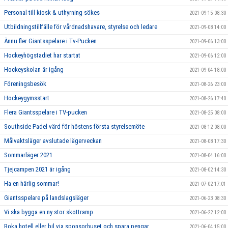
Personal till kiosk & uthyrning sökes
2021-09-15 08:30
Utbildningstillfälle för vårdnadshavare, styrelse och ledare
2021-09-08 14:00
Ännu fler Giantsspelare i Tv-Pucken
2021-09-06 13:00
Hockeyhögstadiet har startat
2021-09-06 12:00
Hockeyskolan är igång
2021-09-04 18:00
Föreningsbesök
2021-08-26 23:00
Hockeygymsstart
2021-08-26 17:40
Flera Giantsspelare i TV-pucken
2021-08-25 08:00
Southside Padel värd för höstens första styrelsemöte
2021-08-12 08:00
Målvaktsläger avslutade lägerveckan
2021-08-08 17:30
Sommarläger 2021
2021-08-04 16:00
Tjejcampen 2021 är igång
2021-08-02 14:30
Ha en härlig sommar!
2021-07-02 17:01
Giantsspelare på landslagsläger
2021-06-23 08:30
Vi ska bygga en ny stor skottramp
2021-06-22 12:00
Boka hotell eller bil via sponsorhuset och spara pengar
2021-06-04 15:00