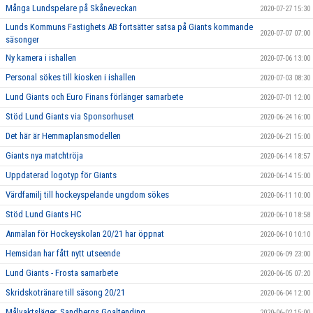
Många Lundspelare på Skåneveckan
2020-07-27 15:30
Lunds Kommuns Fastighets AB fortsätter satsa på Giants kommande
2020-07-07 07:00
säsonger
Ny kamera i ishallen
2020-07-06 13:00
Personal sökes till kiosken i ishallen
2020-07-03 08:30
Lund Giants och Euro Finans förlänger samarbete
2020-07-01 12:00
Stöd Lund Giants via Sponsorhuset
2020-06-24 16:00
Det här är Hemmaplansmodellen
2020-06-21 15:00
Giants nya matchtröja
2020-06-14 18:57
Uppdaterad logotyp för Giants
2020-06-14 15:00
Värdfamilj till hockeyspelande ungdom sökes
2020-06-11 10:00
Stöd Lund Giants HC
2020-06-10 18:58
Anmälan för Hockeyskolan 20/21 har öppnat
2020-06-10 10:10
Hemsidan har fått nytt utseende
2020-06-09 23:00
Lund Giants - Frosta samarbete
2020-06-05 07:20
Skridskotränare till säsong 20/21
2020-06-04 12:00
Målvaktsläger, Sandbergs Goaltending
2020-06-02 15:00