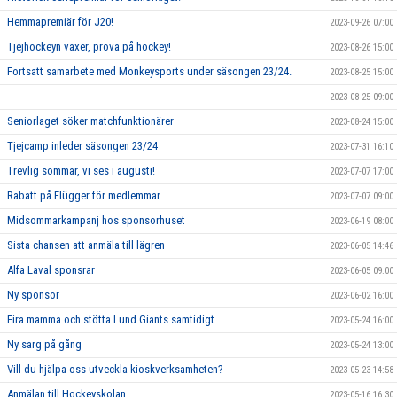
Hemmapremiär för J20!
2023-09-26 07:00
Tjejhockeyn växer, prova på hockey!
2023-08-26 15:00
Fortsatt samarbete med Monkeysports under säsongen 23/24.
2023-08-25 15:00
2023-08-25 09:00
Seniorlaget söker matchfunktionärer
2023-08-24 15:00
Tjejcamp inleder säsongen 23/24
2023-07-31 16:10
Trevlig sommar, vi ses i augusti!
2023-07-07 17:00
Rabatt på Flügger för medlemmar
2023-07-07 09:00
Midsommarkampanj hos sponsorhuset
2023-06-19 08:00
Sista chansen att anmäla till lägren
2023-06-05 14:46
Alfa Laval sponsrar
2023-06-05 09:00
Ny sponsor
2023-06-02 16:00
Fira mamma och stötta Lund Giants samtidigt
2023-05-24 16:00
Ny sarg på gång
2023-05-24 13:00
Vill du hjälpa oss utveckla kioskverksamheten?
2023-05-23 14:58
Anmälan till Hockeyskolan
2023-05-16 16:30