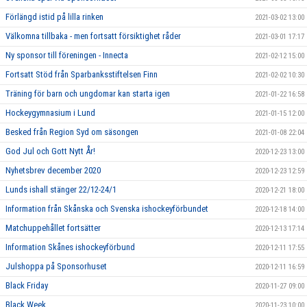
Förlängd istid på lilla rinken
2021-03-02 13:00
Välkomna tillbaka - men fortsatt försiktighet råder
2021-03-01 17:17
Ny sponsor till föreningen - Innecta
2021-02-12 15:00
Fortsatt Stöd från Sparbanksstiftelsen Finn
2021-02-02 10:30
Träning för barn och ungdomar kan starta igen
2021-01-22 16:58
Hockeygymnasium i Lund
2021-01-15 12:00
Besked från Region Syd om säsongen
2021-01-08 22:04
God Jul och Gott Nytt År!
2020-12-23 13:00
Nyhetsbrev december 2020
2020-12-23 12:59
Lunds ishall stänger 22/12-24/1
2020-12-21 18:00
Information från Skånska och Svenska ishockeyförbundet
2020-12-18 14:00
Matchuppehållet fortsätter
2020-12-13 17:14
Information Skånes ishockeyförbund
2020-12-11 17:55
Julshoppa på Sponsorhuset
2020-12-11 16:59
Black Friday
2020-11-27 09:00
Black Week
2020-11-23 10:00