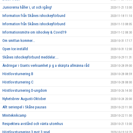
Juniorerna håller i, ut och igång!
2020-11-21 13:00
Information från Skånes ishockeyförbund
2020-11-18 11:10
Information från Skånes ishockeyförbund
2020-11-13 08:05
Informationsmöte om ishockey & Covid19
2020-11-12 08:30
Om smittan kommer...
2020-10-31 17:17
Open Ice inställd
2020-10-31 12:00
Skånes ishockeyförbund meddelar....
2020-10-29 11:31
Ändringar i Giants verksamhet p g a skärpta allmänna råd
2020-10-28 09:00
Höstlovsturnering B
2020-10-28 08:59
Höstlovsturnering C
2020-10-28 08:00
Höstlovsturnering D-ungdom
2020-10-26 14:00
Nyhetsbrev Augusti-Oktober
2020-10-24 20:00
Allt seriespel i Skåne pausas
2020-10-23 11:00
Miniteknikcamp
2020-10-22 11:00
Respektera avstånd och vänta utomhus
2020-10-21 13:00
Höstlovsturnering 3 mot 3 spel
2020-10-19 10:25