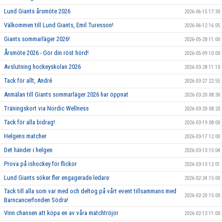
Lund Giants årsmöte 2026
2026-06-15 17:30
Välkommen till Lund Giants, Emil Turesson!
2026-06-12 16:05
Giants sommarläger 2026!
2026-05-28 11:00
Årsmöte 2026 - Gör din röst hörd!
2026-05-09 10:00
Avslutning hockeyskolan 2026
2026-03-28 11:10
Tack för allt, André
2026-03-27 22:55
Anmälan till Giants sommarläger 2026 har öppnat
2026-03-20 08:30
Träningskort via Nordic Wellness
2026-03-20 08:20
Tack för alla bidrag!
2026-03-19 08:00
Helgens matcher
2026-03-17 12:00
Det händer i helgen
2026-03-13 15:04
Prova på ishockey för flickor
2026-03-13 12:01
Lund Giants söker fler engagerade ledare
2026-02-24 15:00
Tack till alla som var med och deltog på vårt event tillsammans med
2026-02-20 15:00
Barncancerfonden Södra!
Vinn chansen att köpa en av våra matchtröjor
2026-02-13 11:00