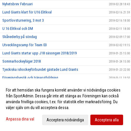
Nyhetsbrev Februari
2018-02-28 18:43
Lund Giants klart för U16 Elitkval
2018-02-16 21:59
Sportlovsturnering, 3 mot 3
2018-02-16 18:00
U 16 Elitkval och DM
2018-02-11 18:00
Skånederby på söndag
2018-02-09 17:00
Utvecklingscamp för Team 03
2018-02-02 19:15
Lund Giants startar upp J18 säsongen 2018/2019
2018-01-25 15:00
Sommarhockeyläger 2018
2018-01-24 15:00
Tjeckiska ishockeyförbundet gästade Lund Giants
2018-01-23 22:00
Föreningsbesök och tränarutbildning
2018-01-11 19:50
Hemmamatch 10/1 mot Boro/Vetlanda
2018-01-10 15:00
För att hemsidan ska fungera korrekt använder vi nödvändiga cookies
Idrottsmedicinskt Centrum Malmö - Ny partner till Giants
2018-01-05 08:17
från SportAdmin. Dessa går inte att stänga av. Föreningen kan också
använda frivilliga cookies, t.ex. för statistik eller marknadsföring. Du
Kevin Munge ansluter till Giants
2018-01-03 12:03
väljer själv om du vill acceptera dessa.
God Jul från Lund Giants
2017-12-22 17:00
Nyhetsbrev December
Anpassa dina val
2017-12-22 00:50
Acceptera nödvändiga
Acceptera alla
U16 Elitkval i Lund på fredag 22/12
2017-12-20 11:00