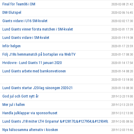
Final för Team06 i DM
2020-02-08 21:42
DM-Slutspel
2020-02-06 16:45
Giants vidare i U16 SM-kvalet
2020-02-02 17:30
Lund Giants vinner första matchen i SM-kvalet
2020-02-01 17:39
Lund Giants vidare i SM-kvalet
2020-01-19 19:38
Inför helgen
2020-01-17 23:59
Följ J18s hemmamatch på bortaplan via WebTV
2020-01-17 08:30
Hvidovre - Lund Giants 11 januari 2020
2020-01-14 17:54
Lund Giants arbete med barnkonvetionen
2020-01-14 08:20
2020-01-13 18:00
Lund Giants startar J20-lag säsongen 2020-21
2020-01-10 08:30
God jul och Gott nytt år
2019-12-23 19:00
Mer jul i hallen
2019-12-13 23:59
Handla julklappar via sponsorhuset
2019-12-12 13:00
Lund Giants J18 möter LTH Griparna! &#128170;&#127954;&#129349;
2019-12-05 08:56
Nya hälsosamma alternativ i kiosken
2019-12-03 19:46