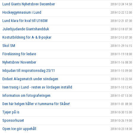
Lund Giants Nyhetsbrev December
2018-12-24 14:50
Hockeygymnasium i Lund
2018-12-22 12:00
Lund klara för kval till U16SM
2018-12-21 07:30
Julerbjudande Giantshandduk
2018-12-18 07:30
Kostutbildning för A- & B-pojkar
2018-12-13 07:30
Skol SM
2018-11-29 16:15
Föreläsning för ledare
2018-11-19 18:00
Nyhetsbrev November
2018-11-16 08:30
Inbjudan till inspirationsdag 25/11
2018-11-15 09:00
Endast A-lagsmatch under söndagen
2018-11-10 22:50
Isen trasig i Lund - resten av lördagen inställd
2018-11-10 12:45
Information om fotograferingen
2018-11-07 13:30
Den här helgen håller vi tummarna för Skåne!
2018-11-01 08:30
Tjejer på is
2018-10-30 15:00
Sponsorhuset
2018-10-26 19:00
Open Ice gör uppehåll
2018-10-23 18:30