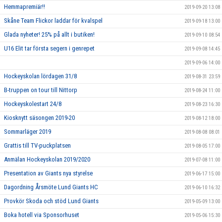
Hemmapremiär!!
2019-09-20 13:08
Skåne Team Flickor laddar för kvalspel
2019-09-18 13:00
Glada nyheter! 25% på allt i butiken!
2019-09-10 08:54
U16 Elit tar första segern i genrepet
2019-09-08 14:45
2019-09-06 14:00
Hockeyskolan lördagen 31/8
2019-08-31 23:59
B-truppen on tour till Nittorp
2019-08-24 11:00
Hockeyskolestart 24/8
2019-08-23 16:30
Kiosknytt säsongen 2019-20
2019-08-12 18:00
Sommarläger 2019
2019-08-08 08:01
Grattis till TV-puckplatsen
2019-08-05 17:00
Anmälan Hockeyskolan 2019/2020
2019-07-08 11:00
Presentation av Giants nya styrelse
2019-06-17 15:00
Dagordning Årsmöte Lund Giants HC
2019-06-10 16:32
Provkör Skoda och stöd Lund Giants
2019-05-09 13:00
Boka hotell via Sponsorhuset
2019-05-06 15:30