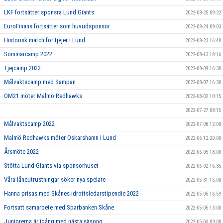
LKF fortsätter sponsra Lund Giants
2022-08-25 09:22
EuroFinans fortsätter som huvudsponsor
2022-08-24 09:03
Historisk match för tjejer i Lund
2022-08-23 16:40
Sommarcamp 2022
2022-08-13 18:16
Tjejcamp 2022
2022-08-09 16:30
Målvaktscamp med Sampan
2022-08-07 16:30
OM21 möter Malmö Redhawks
2022-08-02 10:15
2022-07-27 08:15
Målvaktscamp 2022
2022-07-08 12:00
Malmö Redhawks möter Oskarshamn i Lund
2022-06-12 20:00
Årsmöte 2022
2022-06-05 18:00
Stötta Lund Giants via sponsorhuset
2022-06-02 16:35
Våra låneutrustningar söker nya spelare
2022-05-31 15:00
Hanna prisas med Skånes idrottsledarstipendie 2022
2022-05-05 16:59
Fortsatt samarbete med Sparbanken Skåne
2022-05-05 13:00
Juniorerna är igång med nästa säsong
2022-05-03 09:00