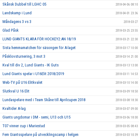
Skånsk Dubbel till LGHC 05
2018-04-06 08:10
Landskamp i Lund
2018-04-01 23:36
Måndagens 3 vs 3
2018-03-27
Glad Påsk
2018-03-25 23:55
LUND GIANTS KLARA FÖR HOCKEY2:AN 18/19
2018-03-21 22:30
Sista hemmamatchen för säsongen för A-laget
2018-03-17 10:00
Påsklovsturnering, 3 mot 3
2018-03-14 21:00
Kval till div 2, Lund Giants - IK Guts
2018-03-13 13:00
Lund Giants spelar i U16Elit 2018/2019
2018-03-11 14:53
Web-TV på U16 Elitkvalet
2018-03-10 14:00
Slutkval U 16 Elit
2018-03-09 18:50
Lundaspelare med i Team Skåne till Aprilcupen 2018
2018-03-08 18:30
Kvaltider A-lag
2018-03-07 09:00
Giants ungdomar i DM - semi, U13 och U15
2018-03-06 18:00
T07 vinner cup i Mariestad
2018-03-05 08:43
Fem Giantsspelare på utvecklingscamp i helgen
2018-03-03 10:39