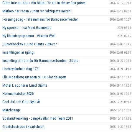
Glöm inte att köpa din biljett för att ta del av fina priser
2026-02-12 16:00
Matheo har redan vunnit sin viktigaste match!
2026-02-12 09:50
Föreningsdag - Tillsammans för Barncancerfonden
2026-02-07 10:37
Ny sponsor - Ica Maxi Gunnesbo
2026-02-05
Ny föreningssponsor - Vitamin Well
2026-02-05
Juniorhockey i Lund Giants 2026/27
2026-02-03 15:45
Insamlingen är igång!
2026-02-01 08:00
Insamling till förmån för Barncancerfonden - Södra
2026-01-27 10:35
Hockeyskolans dag 17/1
2026-01-21 14:00
Ella Mossberg uttagen till U16-landslaget!
2026-01-16 16:47
Motel L sponsrar Lund Giants
2026-01-14 12:30
Hemmamatcher 2026
2026-01-07 12:02
God Jul och Gott Nytt År
2025-12-23 08:00
Matchcamp
2025-12-19 16:30
Spelarutveckling - campkvällar med Team 2011
2025-12-19 12:05
Giantsfostrade i kvartsfinal!
2025-10-30 15:39