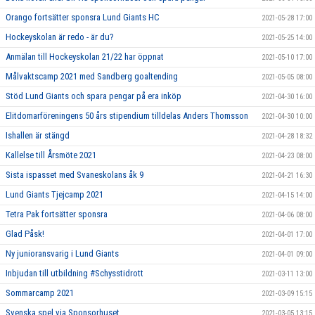
Orango fortsätter sponsra Lund Giants HC
2021-05-28 17:00
Hockeyskolan är redo - är du?
2021-05-25 14:00
Anmälan till Hockeyskolan 21/22 har öppnat
2021-05-10 17:00
Målvaktscamp 2021 med Sandberg goaltending
2021-05-05 08:00
Stöd Lund Giants och spara pengar på era inköp
2021-04-30 16:00
Elitdomarföreningens 50 års stipendium tilldelas Anders Thomsson
2021-04-30 10:00
Ishallen är stängd
2021-04-28 18:32
Kallelse till Årsmöte 2021
2021-04-23 08:00
Sista ispasset med Svaneskolans åk 9
2021-04-21 16:30
Lund Giants Tjejcamp 2021
2021-04-15 14:00
Tetra Pak fortsätter sponsra
2021-04-06 08:00
Glad Påsk!
2021-04-01 17:00
Ny junioransvarig i Lund Giants
2021-04-01 09:00
Inbjudan till utbildning #Schysstidrott
2021-03-11 13:00
Sommarcamp 2021
2021-03-09 15:15
Svenska spel via Sponsorhuset
2021-03-05 13:15