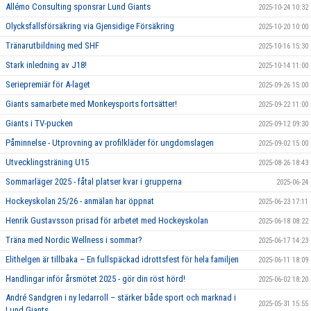
Allémo Consulting sponsrar Lund Giants
2025-10-24 10:32
Olycksfallsförsäkring via Gjensidige Försäkring
2025-10-20 10:00
Tränarutbildning med SHF
2025-10-16 15:30
Stark inledning av J18!
2025-10-14 11:00
Seriepremiär för A-laget
2025-09-26 15:00
Giants samarbete med Monkeysports fortsätter!
2025-09-22 11:00
Giants i TV-pucken
2025-09-12 09:30
Påminnelse - Utprovning av profilkläder för ungdomslagen
2025-09-02 15:00
Utvecklingsträning U15
2025-08-26 18:43
Sommarläger 2025 - fåtal platser kvar i grupperna
2025-06-24
Hockeyskolan 25/26 - anmälan har öppnat
2025-06-23 17:11
Henrik Gustavsson prisad för arbetet med Hockeyskolan
2025-06-18 08:22
Träna med Nordic Wellness i sommar?
2025-06-17 14:23
Elithelgen är tillbaka – En fullspäckad idrottsfest för hela familjen
2025-06-11 18:09
Handlingar inför årsmötet 2025 - gör din röst hörd!
2025-06-02 18:20
André Sandgren i ny ledarroll – stärker både sport och marknad i
2025-05-31 15:55
Lund Giants