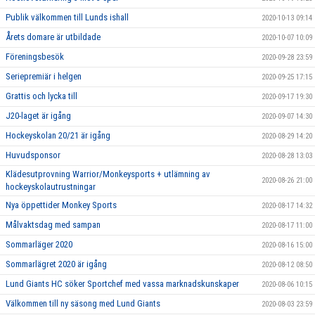
Publik välkommen till Lunds ishall
2020-10-13 09:14
Årets domare är utbildade
2020-10-07 10:09
Föreningsbesök
2020-09-28 23:59
Seriepremiär i helgen
2020-09-25 17:15
Grattis och lycka till
2020-09-17 19:30
J20-laget är igång
2020-09-07 14:30
Hockeyskolan 20/21 är igång
2020-08-29 14:20
Huvudsponsor
2020-08-28 13:03
Klädesutprovning Warrior/Monkeysports + utlämning av
2020-08-26 21:00
hockeyskolautrustningar
Nya öppettider Monkey Sports
2020-08-17 14:32
Målvaktsdag med sampan
2020-08-17 11:00
Sommarläger 2020
2020-08-16 15:00
Sommarlägret 2020 är igång
2020-08-12 08:50
Lund Giants HC söker Sportchef med vassa marknadskunskaper
2020-08-06 10:15
Välkommen till ny säsong med Lund Giants
2020-08-03 23:59