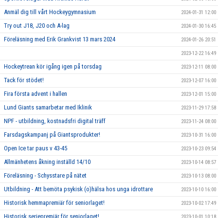
Anmäl dig till vårt Hockeygymnasium
2024-01-31 12:00
Try out J18, J20 och A-lag
2024-01-30 16:45
Föreläsning med Erik Grankvist 13 mars 2024
2024-01-26 20:51
2023-12-22 16:49
Hockeytrean kör igång igen på torsdag
2023-12-11 08:00
Tack för stödet!
2023-12-07 16:00
Fira första advent i hallen
2023-12-01 15:00
Lund Giants samarbetar med Iklinik
2023-11-29 17:58
NPF - utbildning, kostnadsfri digital träff
2023-11-24 08:00
Farsdagskampanj på Giantsprodukter!
2023-10-31 16:00
Open Ice tar paus v 43-45
2023-10-23 09:54
Allmänhetens åkning inställd 14/10
2023-10-14 08:57
Föreläsning - Schysstare på nätet
2023-10-13 08:00
Utbildning - Att bemöta psykisk (o)hälsa hos unga idrottare
2023-10-10 16:00
Historisk hemmapremiär för seniorlaget!
2023-10-02 17:49
Historisk seriepremiär för seniorlaget!
2023-10-01 10:18