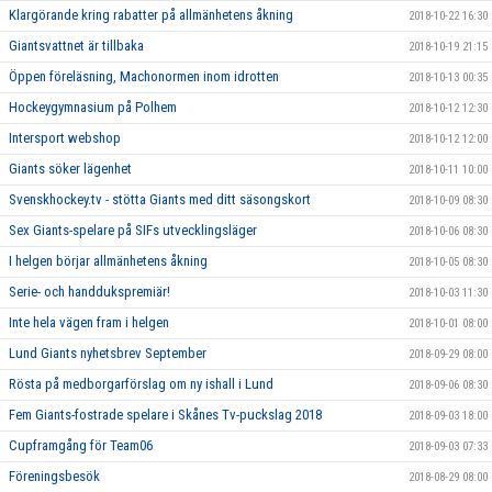
Klargörande kring rabatter på allmänhetens åkning
2018-10-22 16:30
Giantsvattnet är tillbaka
2018-10-19 21:15
Öppen föreläsning, Machonormen inom idrotten
2018-10-13 00:35
Hockeygymnasium på Polhem
2018-10-12 12:30
Intersport webshop
2018-10-12 12:00
Giants söker lägenhet
2018-10-11 10:00
Svenskhockey.tv - stötta Giants med ditt säsongskort
2018-10-09 08:30
Sex Giants-spelare på SIFs utvecklingsläger
2018-10-06 08:30
I helgen börjar allmänhetens åkning
2018-10-05 08:30
Serie- och handdukspremiär!
2018-10-03 11:30
Inte hela vägen fram i helgen
2018-10-01 08:00
Lund Giants nyhetsbrev September
2018-09-29 08:00
Rösta på medborgarförslag om ny ishall i Lund
2018-09-06 08:30
Fem Giants-fostrade spelare i Skånes Tv-puckslag 2018
2018-09-03 18:00
Cupframgång för Team06
2018-09-03 07:33
Föreningsbesök
2018-08-29 08:00