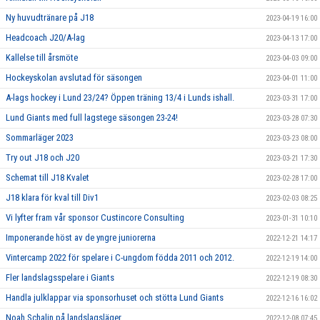
Ny huvudtränare på J18
2023-04-19 16:00
Headcoach J20/A-lag
2023-04-13 17:00
Kallelse till årsmöte
2023-04-03 09:00
Hockeyskolan avslutad för säsongen
2023-04-01 11:00
A-lags hockey i Lund 23/24? Öppen träning 13/4 i Lunds ishall.
2023-03-31 17:00
Lund Giants med full lagstege säsongen 23-24!
2023-03-28 07:30
Sommarläger 2023
2023-03-23 08:00
Try out J18 och J20
2023-03-21 17:30
Schemat till J18 Kvalet
2023-02-28 17:00
J18 klara för kval till Div1
2023-02-03 08:25
Vi lyfter fram vår sponsor Custincore Consulting
2023-01-31 10:10
Imponerande höst av de yngre juniorerna
2022-12-21 14:17
Vintercamp 2022 för spelare i C-ungdom födda 2011 och 2012.
2022-12-19 14:00
Fler landslagsspelare i Giants
2022-12-19 08:30
Handla julklappar via sponsorhuset och stötta Lund Giants
2022-12-16 16:02
Noah Schalin på landslagsläger
2022-12-08 07:45