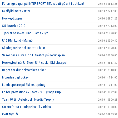
Föreningsdagar på INTERSPORT 25% rabatt på allt i butiken!
2019-03-01 13:28
Kvalfylld mars väntar
2019-02-27 17:00
Hockey-Loppis
2019-02-21 21:26
Stålbucklan 2019
2019-02-20 13:00
Tjecker besöker Lund Giants 20/2
2019-02-19 20:00
U15 DM, Lund - Malmö
2019-02-09 09:30
Skadegörelse och inbrott i bilar
2019-02-06 20:30
Säsongens sista U 16 Elitmatch på hemmaplan
2019-02-02 20:00
Hockeyfest när U15 och U14 spelar DM slutspel
2019-01-31 17:30
Dagen för dubbelmatchen är här
2019-01-20 10:00
Inbjudan tjejhockey
2019-01-17 14:00
Lundaspelare på Skåneuppdrag
2019-01-17 11:00
En bra prestation av Team -09 i Tyringe Cup
2019-01-09 22:01
Team 07 till A-slutspel i Nordic Trophy
2019-01-05 20:23
Giants för ut Lundspelen till världen
2019-01-03 08:00
Gott Nytt År
2018-12-31 23:59