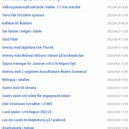
Valborgsmässoaftonfirande i hallen - C1 lirar matcher
2022-04-29 16:00
Tetra Pak fortsätter sponsra
2022-04-29 15:00
Kallelse till Årsmöte
2022-04-29 08:30
Det händer i helgen i hallen
2022-04-22 17:00
Glad Påsk!
2022-04-14 17:00
Intervju med lagledare Erik Thored
2022-04-13 16:00
Intervju med Andreas Nilsson, tränare på hockeyskolan
2022-04-06 16:00
Öppna träningar för Juniorer och U16 Region Syd
2022-04-01 15:30
Intervju med C-ungdoms huvudtränare Anders Gunnerud.
2022-04-01 10:00
Möhippa i ishallen
2022-03-28 19:50
Giants stöd till Ukraina
2022-03-17 13:33
Giants växer och söker fler engagerade ledare
2022-03-10 15:00
Emil Sörensson fortsätter i U16RS
2022-03-07 13:00
Lund spelar i U16 Region 2022-23
2022-03-06 17:37
Läs om Lunds hockeyhistoria på Facebook
2022-03-04 13:00
Kvaldramatik i helgen
2022-03-03 15:00