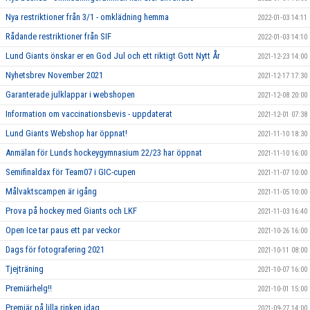
Nya restriktioner från 3/1 - omklädning hemma
2022-01-03 14:11
Rådande restriktioner från SIF
2022-01-03 14:10
Lund Giants önskar er en God Jul och ett riktigt Gott Nytt År
2021-12-23 14:00
Nyhetsbrev November 2021
2021-12-17 17:30
Garanterade julklappar i webshopen
2021-12-08 20:00
Information om vaccinationsbevis - uppdaterat
2021-12-01 07:38
Lund Giants Webshop har öppnat!
2021-11-10 18:30
Anmälan för Lunds hockeygymnasium 22/23 har öppnat
2021-11-10 16:00
Semifinaldax för Team07 i GIC-cupen
2021-11-07 10:00
Målvaktscampen är igång
2021-11-05 10:00
Prova på hockey med Giants och LKF
2021-11-03 16:40
Open Ice tar paus ett par veckor
2021-10-26 16:00
Dags för fotografering 2021
2021-10-11 08:00
Tjejträning
2021-10-07 16:00
Premiärhelg!!
2021-10-01 15:00
Premiär på lilla rinken idag
2021-09-27 14:00