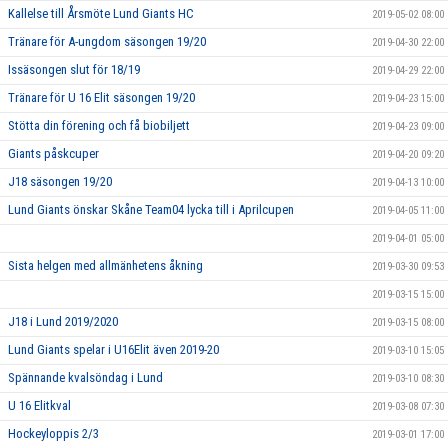
Kallelse till Årsmöte Lund Giants HC
2019-05-02 08:00
Tränare för A-ungdom säsongen 19/20
2019-04-30 22:00
Issäsongen slut för 18/19
2019-04-29 22:00
Tränare för U 16 Elit säsongen 19/20
2019-04-23 15:00
Stötta din förening och få biobiljett
2019-04-23 09:00
Giants påskcuper
2019-04-20 09:20
J18 säsongen 19/20
2019-04-13 10:00
Lund Giants önskar Skåne Team04 lycka till i Aprilcupen
2019-04-05 11:00
2019-04-01 05:00
Sista helgen med allmänhetens åkning
2019-03-30 09:53
2019-03-15 15:00
J18 i Lund 2019/2020
2019-03-15 08:00
Lund Giants spelar i U16Elit även 2019-20
2019-03-10 15:05
Spännande kvalsöndag i Lund
2019-03-10 08:30
U 16 Elitkval
2019-03-08 07:30
Hockeyloppis 2/3
2019-03-01 17:00