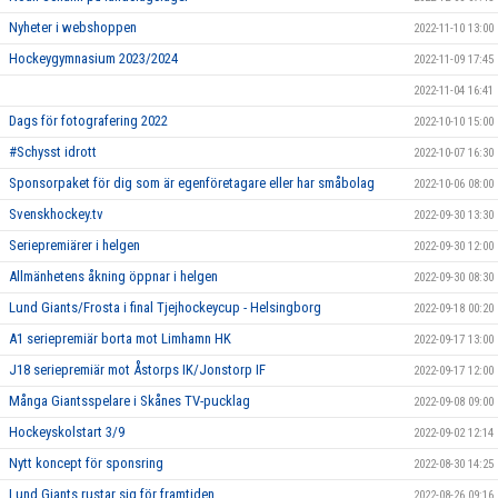
Nyheter i webshoppen
2022-11-10 13:00
Hockeygymnasium 2023/2024
2022-11-09 17:45
2022-11-04 16:41
Dags för fotografering 2022
2022-10-10 15:00
#Schysst idrott
2022-10-07 16:30
Sponsorpaket för dig som är egenföretagare eller har småbolag
2022-10-06 08:00
Svenskhockey.tv
2022-09-30 13:30
Seriepremiärer i helgen
2022-09-30 12:00
Allmänhetens åkning öppnar i helgen
2022-09-30 08:30
Lund Giants/Frosta i final Tjejhockeycup - Helsingborg
2022-09-18 00:20
A1 seriepremiär borta mot Limhamn HK
2022-09-17 13:00
J18 seriepremiär mot Åstorps IK/Jonstorp IF
2022-09-17 12:00
Många Giantsspelare i Skånes TV-pucklag
2022-09-08 09:00
Hockeyskolstart 3/9
2022-09-02 12:14
Nytt koncept för sponsring
2022-08-30 14:25
Lund Giants rustar sig för framtiden
2022-08-26 09:16