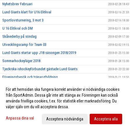
Nyhetsbrev Februari
2018-02-28 18:43
Lund Giants klart för U16 Elitkval
2018-02-16 21:59
Sportlovsturnering, 3 mot 3
2018-02-16 18:00
U 16 Elitkval och DM
2018-02-11 18:00
Skånederby på söndag
2018-02-09 17:00
Utvecklingscamp för Team 03
2018-02-02 19:15
Lund Giants startar upp J18 säsongen 2018/2019
2018-01-25 15:00
Sommarhockeyläger 2018
2018-01-24 15:00
Tjeckiska ishockeyförbundet gästade Lund Giants
2018-01-23 22:00
Föreningsbesök och tränarutbildning
2018-01-11 19:50
Hemmamatch 10/1 mot Boro/Vetlanda
2018-01-10 15:00
För att hemsidan ska fungera korrekt använder vi nödvändiga cookies
Idrottsmedicinskt Centrum Malmö - Ny partner till Giants
2018-01-05 08:17
från SportAdmin. Dessa går inte att stänga av. Föreningen kan också
använda frivilliga cookies, t.ex. för statistik eller marknadsföring. Du
Kevin Munge ansluter till Giants
2018-01-03 12:03
väljer själv om du vill acceptera dessa.
God Jul från Lund Giants
2017-12-22 17:00
Nyhetsbrev December
Anpassa dina val
2017-12-22 00:50
Acceptera nödvändiga
Acceptera alla
U16 Elitkval i Lund på fredag 22/12
2017-12-20 11:00