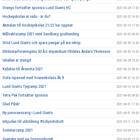
Orango fortsätter sponsra Lund Giants HC
2021-05-28 17:00
Hockeyskolan är redo - är du?
2021-05-25 14:00
Anmälan till Hockeyskolan 21/22 har öppnat
2021-05-10 17:00
Målvaktscamp 2021 med Sandberg goaltending
2021-05-05 08:00
Stöd Lund Giants och spara pengar på era inköp
2021-04-30 16:00
Elitdomarföreningens 50 års stipendium tilldelas Anders Thomsson
2021-04-30 10:00
Ishallen är stängd
2021-04-28 18:32
Kallelse till Årsmöte 2021
2021-04-23 08:00
Sista ispasset med Svaneskolans åk 9
2021-04-21 16:30
Lund Giants Tjejcamp 2021
2021-04-15 14:00
Tetra Pak fortsätter sponsra
2021-04-06 08:00
Glad Påsk!
2021-04-01 17:00
Ny junioransvarig i Lund Giants
2021-04-01 09:00
Inbjudan till utbildning #Schysstidrott
2021-03-11 13:00
Sommarcamp 2021
2021-03-09 15:15
Svenska spel via Sponsorhuset
2021-03-05 13:15