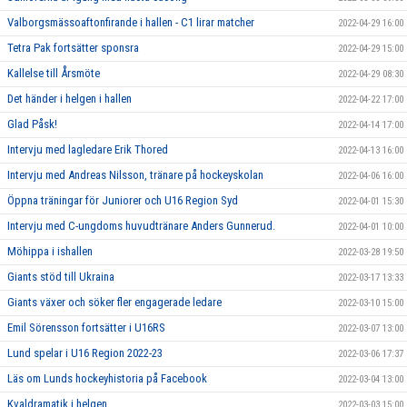
Valborgsmässoaftonfirande i hallen - C1 lirar matcher
2022-04-29 16:00
Tetra Pak fortsätter sponsra
2022-04-29 15:00
Kallelse till Årsmöte
2022-04-29 08:30
Det händer i helgen i hallen
2022-04-22 17:00
Glad Påsk!
2022-04-14 17:00
Intervju med lagledare Erik Thored
2022-04-13 16:00
Intervju med Andreas Nilsson, tränare på hockeyskolan
2022-04-06 16:00
Öppna träningar för Juniorer och U16 Region Syd
2022-04-01 15:30
Intervju med C-ungdoms huvudtränare Anders Gunnerud.
2022-04-01 10:00
Möhippa i ishallen
2022-03-28 19:50
Giants stöd till Ukraina
2022-03-17 13:33
Giants växer och söker fler engagerade ledare
2022-03-10 15:00
Emil Sörensson fortsätter i U16RS
2022-03-07 13:00
Lund spelar i U16 Region 2022-23
2022-03-06 17:37
Läs om Lunds hockeyhistoria på Facebook
2022-03-04 13:00
Kvaldramatik i helgen
2022-03-03 15:00