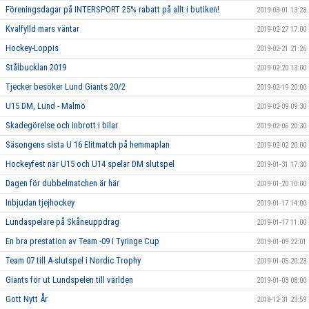
Föreningsdagar på INTERSPORT 25% rabatt på allt i butiken!
2019-03-01 13:28
Kvalfylld mars väntar
2019-02-27 17:00
Hockey-Loppis
2019-02-21 21:26
Stålbucklan 2019
2019-02-20 13:00
Tjecker besöker Lund Giants 20/2
2019-02-19 20:00
U15 DM, Lund - Malmö
2019-02-09 09:30
Skadegörelse och inbrott i bilar
2019-02-06 20:30
Säsongens sista U 16 Elitmatch på hemmaplan
2019-02-02 20:00
Hockeyfest när U15 och U14 spelar DM slutspel
2019-01-31 17:30
Dagen för dubbelmatchen är här
2019-01-20 10:00
Inbjudan tjejhockey
2019-01-17 14:00
Lundaspelare på Skåneuppdrag
2019-01-17 11:00
En bra prestation av Team -09 i Tyringe Cup
2019-01-09 22:01
Team 07 till A-slutspel i Nordic Trophy
2019-01-05 20:23
Giants för ut Lundspelen till världen
2019-01-03 08:00
Gott Nytt År
2018-12-31 23:59