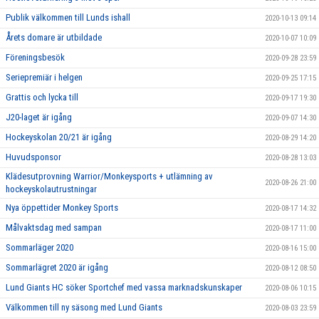
Publik välkommen till Lunds ishall
2020-10-13 09:14
Årets domare är utbildade
2020-10-07 10:09
Föreningsbesök
2020-09-28 23:59
Seriepremiär i helgen
2020-09-25 17:15
Grattis och lycka till
2020-09-17 19:30
J20-laget är igång
2020-09-07 14:30
Hockeyskolan 20/21 är igång
2020-08-29 14:20
Huvudsponsor
2020-08-28 13:03
Klädesutprovning Warrior/Monkeysports + utlämning av
2020-08-26 21:00
hockeyskolautrustningar
Nya öppettider Monkey Sports
2020-08-17 14:32
Målvaktsdag med sampan
2020-08-17 11:00
Sommarläger 2020
2020-08-16 15:00
Sommarlägret 2020 är igång
2020-08-12 08:50
Lund Giants HC söker Sportchef med vassa marknadskunskaper
2020-08-06 10:15
Välkommen till ny säsong med Lund Giants
2020-08-03 23:59