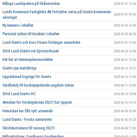
Många Lundspelare på Skåneveckan
2020-07-27 15:30
Lunds Kommuns Fastighets AB fortsätter satsa på Giants kommande
2020-07-07 07:00
säsonger
Ny kamera i ishallen
2020-07-06 13:00
Personal sökes till kiosken i ishallen
2020-07-03 08:30
Lund Giants och Euro Finans förlänger samarbete
2020-07-01 12:00
Stöd Lund Giants via Sponsorhuset
2020-06-24 16:00
Det här är Hemmaplansmodellen
2020-06-21 15:00
Giants nya matchtröja
2020-06-14 18:57
Uppdaterad logotyp för Giants
2020-06-14 15:00
Värdfamilj till hockeyspelande ungdom sökes
2020-06-11 10:00
Stöd Lund Giants HC
2020-06-10 18:58
Anmälan för Hockeyskolan 20/21 har öppnat
2020-06-10 10:10
Hemsidan har fått nytt utseende
2020-06-09 23:00
Lund Giants - Frosta samarbete
2020-06-05 07:20
Skridskotränare till säsong 20/21
2020-06-04 12:00
Målvaktsläger, Sandbergs Goaltending
2020-06-02 15:00