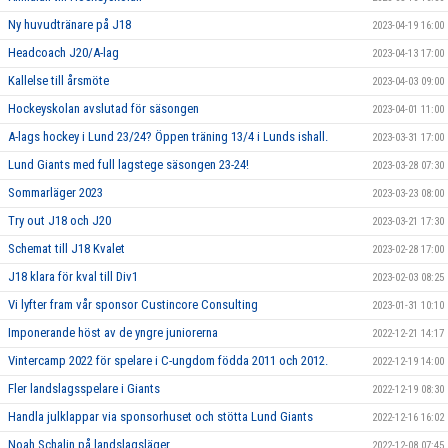
Ny huvudtränare på J18
2023-04-19 16:00
Headcoach J20/A-lag
2023-04-13 17:00
Kallelse till årsmöte
2023-04-03 09:00
Hockeyskolan avslutad för säsongen
2023-04-01 11:00
A-lags hockey i Lund 23/24? Öppen träning 13/4 i Lunds ishall.
2023-03-31 17:00
Lund Giants med full lagstege säsongen 23-24!
2023-03-28 07:30
Sommarläger 2023
2023-03-23 08:00
Try out J18 och J20
2023-03-21 17:30
Schemat till J18 Kvalet
2023-02-28 17:00
J18 klara för kval till Div1
2023-02-03 08:25
Vi lyfter fram vår sponsor Custincore Consulting
2023-01-31 10:10
Imponerande höst av de yngre juniorerna
2022-12-21 14:17
Vintercamp 2022 för spelare i C-ungdom födda 2011 och 2012.
2022-12-19 14:00
Fler landslagsspelare i Giants
2022-12-19 08:30
Handla julklappar via sponsorhuset och stötta Lund Giants
2022-12-16 16:02
Noah Schalin på landslagsläger
2022-12-08 07:45