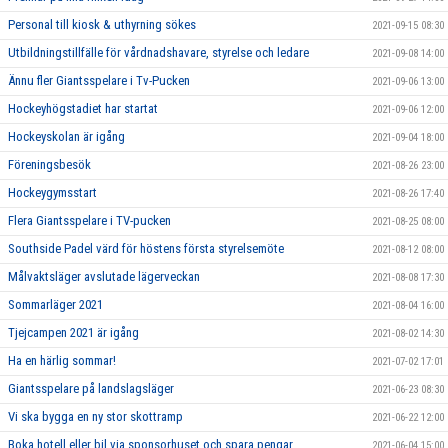
Personal till kiosk & uthyrning sökes
2021-09-15 08:30
Utbildningstillfälle för vårdnadshavare, styrelse och ledare
2021-09-08 14:00
Ännu fler Giantsspelare i Tv-Pucken
2021-09-06 13:00
Hockeyhögstadiet har startat
2021-09-06 12:00
Hockeyskolan är igång
2021-09-04 18:00
Föreningsbesök
2021-08-26 23:00
Hockeygymsstart
2021-08-26 17:40
Flera Giantsspelare i TV-pucken
2021-08-25 08:00
Southside Padel värd för höstens första styrelsemöte
2021-08-12 08:00
Målvaktsläger avslutade lägerveckan
2021-08-08 17:30
Sommarläger 2021
2021-08-04 16:00
Tjejcampen 2021 är igång
2021-08-02 14:30
Ha en härlig sommar!
2021-07-02 17:01
Giantsspelare på landslagsläger
2021-06-23 08:30
Vi ska bygga en ny stor skottramp
2021-06-22 12:00
Boka hotell eller bil via sponsorhuset och spara pengar
2021-06-04 15:00