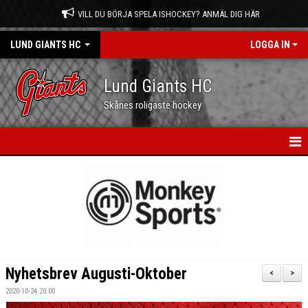
VILL DU BÖRJA SPELA ISHOCKEY? ANMÄL DIG HÄR
LUND GIANTS HC
LOGGA IN
Lund Giants HC
Skånes roligaste hockey
HEM
NYHETER
KALENDER
MATCHER
Nyhetsbrev Augusti-Oktober
<
>
OM OSS
2020-10-24 20:00