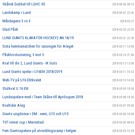
Skånsk Dubbel till LGHC 05
2018-04-06 08:10
Landskamp i Lund
2018-04-01 23:36
Måndagens 3 vs 3
2018-03-27
Glad Påsk
2018-03-25 23:55
LUND GIANTS KLARA FÖR HOCKEY2:AN 18/19
2018-03-21 22:30
Sista hemmamatchen för säsongen för A-laget
2018-03-17 10:00
Påsklovsturnering, 3 mot 3
2018-03-14 21:00
Kval till div 2, Lund Giants - IK Guts
2018-03-13 13:00
Lund Giants spelar i U16Elit 2018/2019
2018-03-11 14:53
Web-TV på U16 Elitkvalet
2018-03-10 14:00
Slutkval U 16 Elit
2018-03-09 18:50
Lundaspelare med i Team Skåne till Aprilcupen 2018
2018-03-08 18:30
Kvaltider A-lag
2018-03-07 09:00
Giants ungdomar i DM - semi, U13 och U15
2018-03-06 18:00
T07 vinner cup i Mariestad
2018-03-05 08:43
Fem Giantsspelare på utvecklingscamp i helgen
2018-03-03 10:39