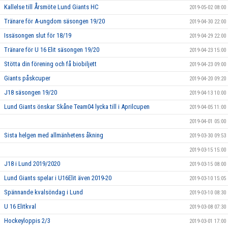
Kallelse till Årsmöte Lund Giants HC
2019-05-02 08:00
Tränare för A-ungdom säsongen 19/20
2019-04-30 22:00
Issäsongen slut för 18/19
2019-04-29 22:00
Tränare för U 16 Elit säsongen 19/20
2019-04-23 15:00
Stötta din förening och få biobiljett
2019-04-23 09:00
Giants påskcuper
2019-04-20 09:20
J18 säsongen 19/20
2019-04-13 10:00
Lund Giants önskar Skåne Team04 lycka till i Aprilcupen
2019-04-05 11:00
2019-04-01 05:00
Sista helgen med allmänhetens åkning
2019-03-30 09:53
2019-03-15 15:00
J18 i Lund 2019/2020
2019-03-15 08:00
Lund Giants spelar i U16Elit även 2019-20
2019-03-10 15:05
Spännande kvalsöndag i Lund
2019-03-10 08:30
U 16 Elitkval
2019-03-08 07:30
Hockeyloppis 2/3
2019-03-01 17:00