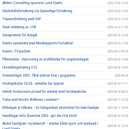
Allémo Consulting sponsrar Lund Giants
2025-10-24 10:32
Olycksfallsförsäkring via Gjensidige Försäkring
2025-10-20 10:00
Tränarutbildning med SHF
2025-10-16 15:30
Stark inledning av J18!
2025-10-14 11:00
Seriepremiär för A-laget
2025-09-26 15:00
Giants samarbete med Monkeysports fortsätter!
2025-09-22 11:00
Giants i TV-pucken
2025-09-12 09:30
Påminnelse - Utprovning av profilkläder för ungdomslagen
2025-09-02 15:00
Utvecklingsträning U15
2025-08-26 18:43
Sommarläger 2025 - fåtal platser kvar i grupperna
2025-06-24
Hockeyskolan 25/26 - anmälan har öppnat
2025-06-23 17:11
Henrik Gustavsson prisad för arbetet med Hockeyskolan
2025-06-18 08:22
Träna med Nordic Wellness i sommar?
2025-06-17 14:23
Elithelgen är tillbaka – En fullspäckad idrottsfest för hela familjen
2025-06-11 18:09
Handlingar inför årsmötet 2025 - gör din röst hörd!
2025-06-02 18:20
André Sandgren i ny ledarroll – stärker både sport och marknad i
2025-05-31 15:55
Lund Giants