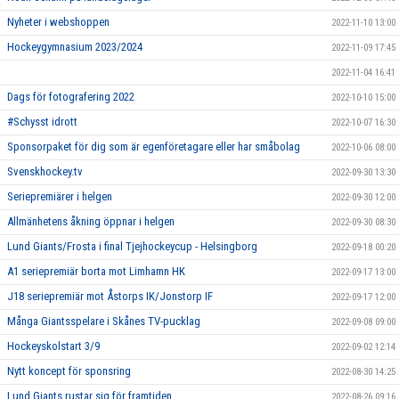
Nyheter i webshoppen
2022-11-10 13:00
Hockeygymnasium 2023/2024
2022-11-09 17:45
2022-11-04 16:41
Dags för fotografering 2022
2022-10-10 15:00
#Schysst idrott
2022-10-07 16:30
Sponsorpaket för dig som är egenföretagare eller har småbolag
2022-10-06 08:00
Svenskhockey.tv
2022-09-30 13:30
Seriepremiärer i helgen
2022-09-30 12:00
Allmänhetens åkning öppnar i helgen
2022-09-30 08:30
Lund Giants/Frosta i final Tjejhockeycup - Helsingborg
2022-09-18 00:20
A1 seriepremiär borta mot Limhamn HK
2022-09-17 13:00
J18 seriepremiär mot Åstorps IK/Jonstorp IF
2022-09-17 12:00
Många Giantsspelare i Skånes TV-pucklag
2022-09-08 09:00
Hockeyskolstart 3/9
2022-09-02 12:14
Nytt koncept för sponsring
2022-08-30 14:25
Lund Giants rustar sig för framtiden
2022-08-26 09:16