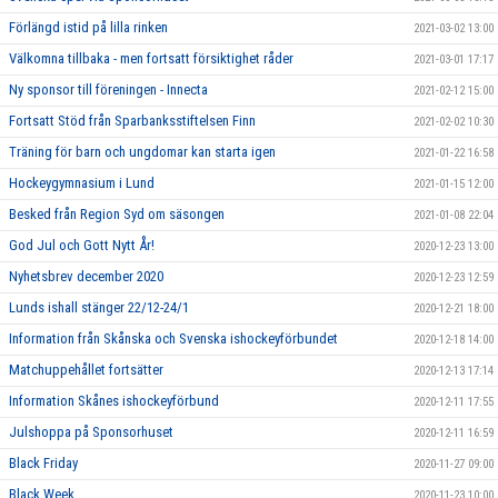
Förlängd istid på lilla rinken
2021-03-02 13:00
Välkomna tillbaka - men fortsatt försiktighet råder
2021-03-01 17:17
Ny sponsor till föreningen - Innecta
2021-02-12 15:00
Fortsatt Stöd från Sparbanksstiftelsen Finn
2021-02-02 10:30
Träning för barn och ungdomar kan starta igen
2021-01-22 16:58
Hockeygymnasium i Lund
2021-01-15 12:00
Besked från Region Syd om säsongen
2021-01-08 22:04
God Jul och Gott Nytt År!
2020-12-23 13:00
Nyhetsbrev december 2020
2020-12-23 12:59
Lunds ishall stänger 22/12-24/1
2020-12-21 18:00
Information från Skånska och Svenska ishockeyförbundet
2020-12-18 14:00
Matchuppehållet fortsätter
2020-12-13 17:14
Information Skånes ishockeyförbund
2020-12-11 17:55
Julshoppa på Sponsorhuset
2020-12-11 16:59
Black Friday
2020-11-27 09:00
Black Week
2020-11-23 10:00