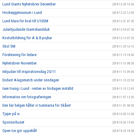
Lund Giants Nyhetsbrev December
2018-12-24 14:50
Hockeygymnasium i Lund
2018-12-22 12:00
Lund klara för kval till U16SM
2018-12-21 07:30
Julerbjudande Giantshandduk
2018-12-18 07:30
Kostutbildning för A- & B-pojkar
2018-12-13 07:30
Skol SM
2018-11-29 16:15
Föreläsning för ledare
2018-11-19 18:00
Nyhetsbrev November
2018-11-16 08:30
Inbjudan till inspirationsdag 25/11
2018-11-15 09:00
Endast A-lagsmatch under söndagen
2018-11-10 22:50
Isen trasig i Lund - resten av lördagen inställd
2018-11-10 12:45
Information om fotograferingen
2018-11-07 13:30
Den här helgen håller vi tummarna för Skåne!
2018-11-01 08:30
Tjejer på is
2018-10-30 15:00
Sponsorhuset
2018-10-26 19:00
Open Ice gör uppehåll
2018-10-23 18:30