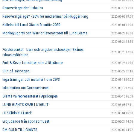
Renoveringstider i ishallen
2020-05-13 12:00
Renoveringsläge? - 20% för medlemmar på Flügger Färg
2020-05-06 07:30
Kallelse till Lund Giants årsmöte 2020
2020-05-04 15:08
MonkeySports och Warrior leverantörer till Lund Giants
2020-04-21 08:00
2020-03-31 13:50
Föräldraenkät - barn och ungdomsishockeyn- Skånes
2020-03-25 17:00
ishockeyförbund
Emil & Kevin fortsätter som J18-tränare
2020-03-23 16:30
Slut på säsongen
2020-03-22 20:10
Inga träningar och matcher t o m 29/3
2020-03-13 09:22
Information om Coronaviruset
2020-03-12 17:00
Giants välrepresenterat i Aprilcupen
2020-03-10 08:30
LUND GIANTS KVAR I U16ELIT
2020-03-08 17:11
U16 Elitkval i Lund!
2020-03-04 09:00
Erbjudande från sponsorhuset
2020-02-21 14:38
DM-GULD TILL GIANTS
2020-02-09 14:07