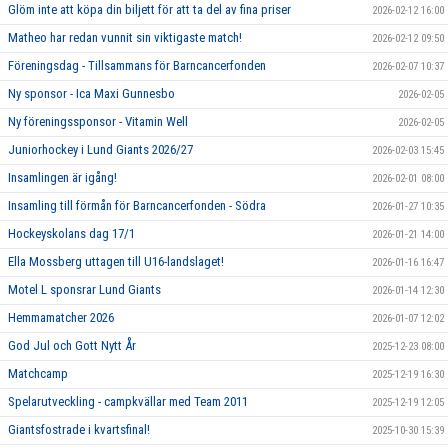
Glöm inte att köpa din biljett för att ta del av fina priser
2026-02-12 16:00
Matheo har redan vunnit sin viktigaste match!
2026-02-12 09:50
Föreningsdag - Tillsammans för Barncancerfonden
2026-02-07 10:37
Ny sponsor - Ica Maxi Gunnesbo
2026-02-05
Ny föreningssponsor - Vitamin Well
2026-02-05
Juniorhockey i Lund Giants 2026/27
2026-02-03 15:45
Insamlingen är igång!
2026-02-01 08:00
Insamling till förmån för Barncancerfonden - Södra
2026-01-27 10:35
Hockeyskolans dag 17/1
2026-01-21 14:00
Ella Mossberg uttagen till U16-landslaget!
2026-01-16 16:47
Motel L sponsrar Lund Giants
2026-01-14 12:30
Hemmamatcher 2026
2026-01-07 12:02
God Jul och Gott Nytt År
2025-12-23 08:00
Matchcamp
2025-12-19 16:30
Spelarutveckling - campkvällar med Team 2011
2025-12-19 12:05
Giantsfostrade i kvartsfinal!
2025-10-30 15:39