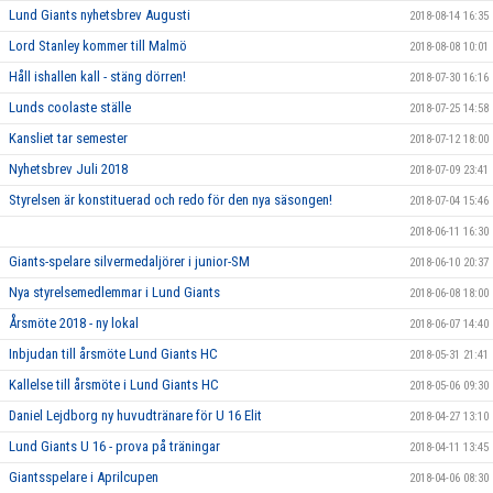
Lund Giants nyhetsbrev Augusti
2018-08-14 16:35
Lord Stanley kommer till Malmö
2018-08-08 10:01
Håll ishallen kall - stäng dörren!
2018-07-30 16:16
Lunds coolaste ställe
2018-07-25 14:58
Kansliet tar semester
2018-07-12 18:00
Nyhetsbrev Juli 2018
2018-07-09 23:41
Styrelsen är konstituerad och redo för den nya säsongen!
2018-07-04 15:46
2018-06-11 16:30
Giants-spelare silvermedaljörer i junior-SM
2018-06-10 20:37
Nya styrelsemedlemmar i Lund Giants
2018-06-08 18:00
Årsmöte 2018 - ny lokal
2018-06-07 14:40
Inbjudan till årsmöte Lund Giants HC
2018-05-31 21:41
Kallelse till årsmöte i Lund Giants HC
2018-05-06 09:30
Daniel Lejdborg ny huvudtränare för U 16 Elit
2018-04-27 13:10
Lund Giants U 16 - prova på träningar
2018-04-11 13:45
Giantsspelare i Aprilcupen
2018-04-06 08:30