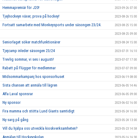
Hemmapremiär för J20!
2023-09-26 07:00
Tjejhockeyn växer, prova på hockey!
2023-08-26 15:00
Fortsatt samarbete med Monkeysports under säsongen 23/24.
2023-08-25 15:00
2023-08-25 09:00
Seniorlaget söker matchfunktionärer
2023-08-24 15:00
Tjejcamp inleder säsongen 23/24
2023-07-31 16:10
Trevlig sommar, vi ses i augusti!
2023-07-07 17:00
Rabatt på Flügger för medlemmar
2023-07-07 09:00
Midsommarkampanj hos sponsorhuset
2023-06-19 08:00
Sista chansen att anmäla till lägren
2023-06-05 14:46
Alfa Laval sponsrar
2023-06-05 09:00
Ny sponsor
2023-06-02 16:00
Fira mamma och stötta Lund Giants samtidigt
2023-05-24 16:00
Ny sarg på gång
2023-05-24 13:00
Vill du hjälpa oss utveckla kioskverksamheten?
2023-05-23 14:58
Anmälan till Hockeyskolan
2023-05-16 16:30