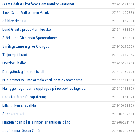
Giants deltar i konferens om Barnkonventionen
2019-11-23 10:30
Tack Calle - Välkommen Patrik
2019-11-20 23:30
Så blev de bäst
2019-11-08 20:00
Lund Giants produkter i kiosken
2019-11-08 15:00
Stöd Lund Giants via Sponsorhuset
2019-11-08 08:03
Smålagsturnering för C-ungdom
2019-10-29 20:30
Tjejcamp i Lund
2019-10-28 21:45
Höstlov i hallen
2019-10-25 22:30
Derbysöndag i Lunds ishall
2019-10-18 09:00
Ni glömmer väl inte anmäla er till höstlovscamperna
2019-10-17 18:30
Nu ligger lagbilderna upplagda på respektive lagsida
2019-10-16 13:00
Dags för årets fotografering
2019-10-08 11:20
Lilla Rinken är spelklar
2019-10-05 12:00
Sponsorhuset
2019-09-25 23:00
Isläggningen på lilla rinken är äntligen igång
2019-09-23 11:40
Jubileumsmössan är här
2019-09-21 08:30