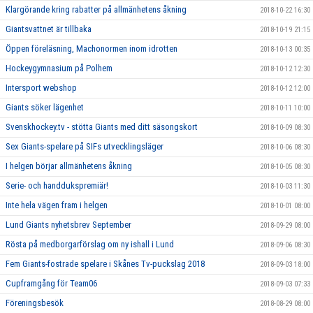
Klargörande kring rabatter på allmänhetens åkning
2018-10-22 16:30
Giantsvattnet är tillbaka
2018-10-19 21:15
Öppen föreläsning, Machonormen inom idrotten
2018-10-13 00:35
Hockeygymnasium på Polhem
2018-10-12 12:30
Intersport webshop
2018-10-12 12:00
Giants söker lägenhet
2018-10-11 10:00
Svenskhockey.tv - stötta Giants med ditt säsongskort
2018-10-09 08:30
Sex Giants-spelare på SIFs utvecklingsläger
2018-10-06 08:30
I helgen börjar allmänhetens åkning
2018-10-05 08:30
Serie- och handdukspremiär!
2018-10-03 11:30
Inte hela vägen fram i helgen
2018-10-01 08:00
Lund Giants nyhetsbrev September
2018-09-29 08:00
Rösta på medborgarförslag om ny ishall i Lund
2018-09-06 08:30
Fem Giants-fostrade spelare i Skånes Tv-puckslag 2018
2018-09-03 18:00
Cupframgång för Team06
2018-09-03 07:33
Föreningsbesök
2018-08-29 08:00