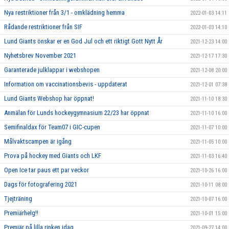
Nya restriktioner från 3/1 - omklädning hemma
2022-01-03 14:11
Rådande restriktioner från SIF
2022-01-03 14:10
Lund Giants önskar er en God Jul och ett riktigt Gott Nytt År
2021-12-23 14:00
Nyhetsbrev November 2021
2021-12-17 17:30
Garanterade julklappar i webshopen
2021-12-08 20:00
Information om vaccinationsbevis - uppdaterat
2021-12-01 07:38
Lund Giants Webshop har öppnat!
2021-11-10 18:30
Anmälan för Lunds hockeygymnasium 22/23 har öppnat
2021-11-10 16:00
Semifinaldax för Team07 i GIC-cupen
2021-11-07 10:00
Målvaktscampen är igång
2021-11-05 10:00
Prova på hockey med Giants och LKF
2021-11-03 16:40
Open Ice tar paus ett par veckor
2021-10-26 16:00
Dags för fotografering 2021
2021-10-11 08:00
Tjejträning
2021-10-07 16:00
Premiärhelg!!
2021-10-01 15:00
Premiär på lilla rinken idag
2021-09-27 14:00