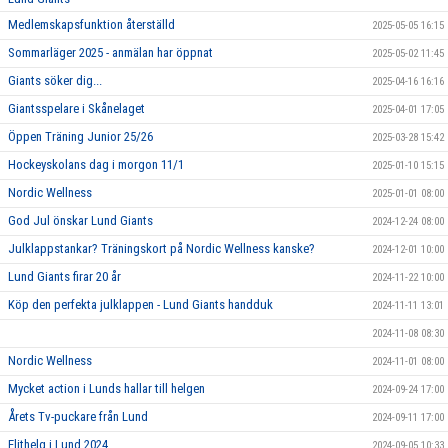
Medlemskapsfunktion återställd
2025-05-05 16:15
Sommarläger 2025 - anmälan har öppnat
2025-05-02 11:45
Giants söker dig...
2025-04-16 16:16
Giantsspelare i Skånelaget
2025-04-01 17:05
Öppen Träning Junior 25/26
2025-03-28 15:42
Hockeyskolans dag i morgon 11/1
2025-01-10 15:15
Nordic Wellness
2025-01-01 08:00
God Jul önskar Lund Giants
2024-12-24 08:00
Julklappstankar? Träningskort på Nordic Wellness kanske?
2024-12-01 10:00
Lund Giants firar 20 år
2024-11-22 10:00
Köp den perfekta julklappen - Lund Giants handduk
2024-11-11 13:01
2024-11-08 08:30
Nordic Wellness
2024-11-01 08:00
Mycket action i Lunds hallar till helgen
2024-09-24 17:00
Årets Tv-puckare från Lund
2024-09-11 17:00
Elithelg i Lund 2024
2024-09-05 10:33