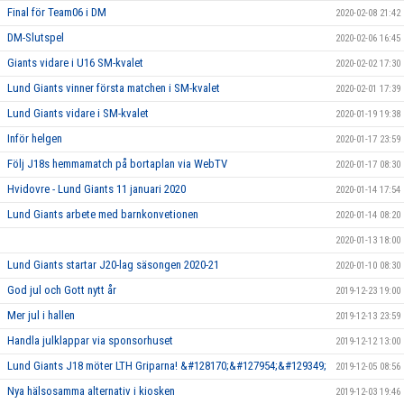
Final för Team06 i DM
2020-02-08 21:42
DM-Slutspel
2020-02-06 16:45
Giants vidare i U16 SM-kvalet
2020-02-02 17:30
Lund Giants vinner första matchen i SM-kvalet
2020-02-01 17:39
Lund Giants vidare i SM-kvalet
2020-01-19 19:38
Inför helgen
2020-01-17 23:59
Följ J18s hemmamatch på bortaplan via WebTV
2020-01-17 08:30
Hvidovre - Lund Giants 11 januari 2020
2020-01-14 17:54
Lund Giants arbete med barnkonvetionen
2020-01-14 08:20
2020-01-13 18:00
Lund Giants startar J20-lag säsongen 2020-21
2020-01-10 08:30
God jul och Gott nytt år
2019-12-23 19:00
Mer jul i hallen
2019-12-13 23:59
Handla julklappar via sponsorhuset
2019-12-12 13:00
Lund Giants J18 möter LTH Griparna! &#128170;&#127954;&#129349;
2019-12-05 08:56
Nya hälsosamma alternativ i kiosken
2019-12-03 19:46