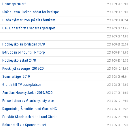
Hemmapremiär!!
2019-09-20 13:08
Skåne Team Flickor laddar för kvalspel
2019-09-18 13:00
Glada nyheter! 25% på allt i butiken!
2019-09-10 08:54
U16 Elit tar första segern i genrepet
2019-09-08 14:45
2019-09-06 14:00
Hockeyskolan lördagen 31/8
2019-08-31 23:59
B-truppen on tour till Nittorp
2019-08-24 11:00
Hockeyskolestart 24/8
2019-08-23 16:30
Kiosknytt säsongen 2019-20
2019-08-12 18:00
Sommarläger 2019
2019-08-08 08:01
Grattis till TV-puckplatsen
2019-08-05 17:00
Anmälan Hockeyskolan 2019/2020
2019-07-08 11:00
Presentation av Giants nya styrelse
2019-06-17 15:00
Dagordning Årsmöte Lund Giants HC
2019-06-10 16:32
Provkör Skoda och stöd Lund Giants
2019-05-09 13:00
Boka hotell via Sponsorhuset
2019-05-06 15:30