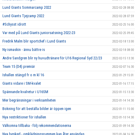
Lund Giants Sommarcamp 2022
2022-02-28 08:00
Lund Giants Tjejcamp 2022
2022-02-28 07:59
#Schysst idrott
2022-02-25 16:00
Var med på Lund Giants juniorsatsning 2022-23
2022-02-25 09:45
Fredrik Malm blir sportchef i Lund Giants
2022-02-18 13:00
Ny ismaskin - ännu bättre is
2022-02-18 08:00
Andre Sandgren blir ny huvudtränare för U16 Regional Syd 22/23
2022-02-15 13:30
Team 15 (D4) premiär
2022-02-07 16:30
Ishallen stängd fr o m kl 16
2022-01-29 15:01
Giants vidare i SM-kvalet
2022-01-16 17:15
Spännande kvalretur i U16SM
2022-01-15 13:30
Mer begränsningar i verksamheten
2022-01-14 14:30
Bokning för att beställa bilder är öppen igen
2022-01-11 15:00
Nya restriktioner för ishallen
2022-01-10 14:30
Välkomna tillbaka - följ rekommendationerna
2022-01-09 14:30
Nya besked - omklädningsrummen kan åter användas
2022-01-04 16:30