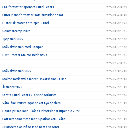
LKF fortsätter sponsra Lund Giants
2022-08-25 09:22
EuroFinans fortsätter som huvudsponsor
2022-08-24 09:03
Historisk match för tjejer i Lund
2022-08-23 16:40
Sommarcamp 2022
2022-08-13 18:16
Tjejcamp 2022
2022-08-09 16:30
Målvaktscamp med Sampan
2022-08-07 16:30
OM21 möter Malmö Redhawks
2022-08-02 10:15
2022-07-27 08:15
Målvaktscamp 2022
2022-07-08 12:00
Malmö Redhawks möter Oskarshamn i Lund
2022-06-12 20:00
Årsmöte 2022
2022-06-05 18:00
Stötta Lund Giants via sponsorhuset
2022-06-02 16:35
Våra låneutrustningar söker nya spelare
2022-05-31 15:00
Hanna prisas med Skånes idrottsledarstipendie 2022
2022-05-05 16:59
Fortsatt samarbete med Sparbanken Skåne
2022-05-05 13:00
Juniorerna är igång med nästa säsong
2022-05-03 09:00