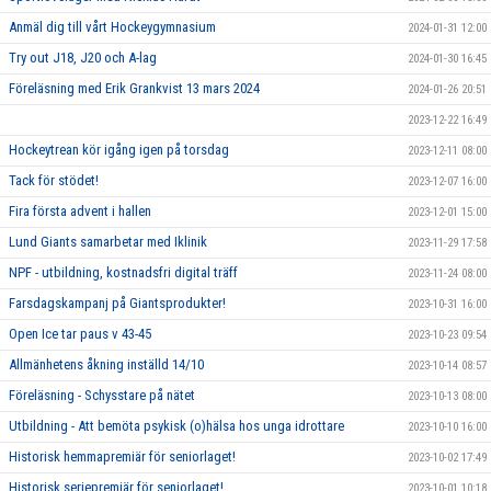
Anmäl dig till vårt Hockeygymnasium
2024-01-31 12:00
Try out J18, J20 och A-lag
2024-01-30 16:45
Föreläsning med Erik Grankvist 13 mars 2024
2024-01-26 20:51
2023-12-22 16:49
Hockeytrean kör igång igen på torsdag
2023-12-11 08:00
Tack för stödet!
2023-12-07 16:00
Fira första advent i hallen
2023-12-01 15:00
Lund Giants samarbetar med Iklinik
2023-11-29 17:58
NPF - utbildning, kostnadsfri digital träff
2023-11-24 08:00
Farsdagskampanj på Giantsprodukter!
2023-10-31 16:00
Open Ice tar paus v 43-45
2023-10-23 09:54
Allmänhetens åkning inställd 14/10
2023-10-14 08:57
Föreläsning - Schysstare på nätet
2023-10-13 08:00
Utbildning - Att bemöta psykisk (o)hälsa hos unga idrottare
2023-10-10 16:00
Historisk hemmapremiär för seniorlaget!
2023-10-02 17:49
Historisk seriepremiär för seniorlaget!
2023-10-01 10:18