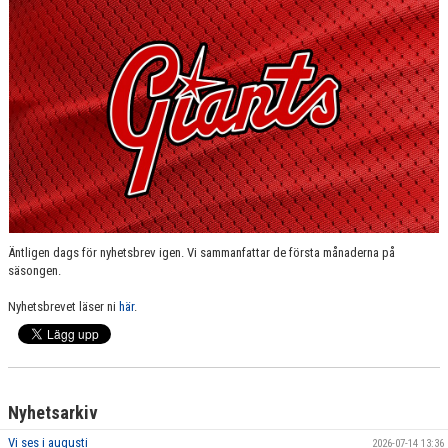
SPONSORER
MEDLEMSKAP
DOKUMENT/LÄNKAR
LUND GIANTS RÖDA TRÅD
KONTAKTA OSS
BOKNING
Äntligen dags för nyhetsbrev igen. Vi sammanfattar de första månaderna på
säsongen.
Nyhetsbrevet läser ni
här
.
Nyhetsarkiv
Vi ses i augusti
2026-07-14 13:36