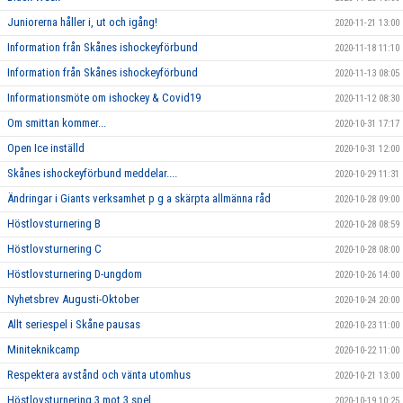
Juniorerna håller i, ut och igång!
2020-11-21 13:00
Information från Skånes ishockeyförbund
2020-11-18 11:10
Information från Skånes ishockeyförbund
2020-11-13 08:05
Informationsmöte om ishockey & Covid19
2020-11-12 08:30
Om smittan kommer...
2020-10-31 17:17
Open Ice inställd
2020-10-31 12:00
Skånes ishockeyförbund meddelar....
2020-10-29 11:31
Ändringar i Giants verksamhet p g a skärpta allmänna råd
2020-10-28 09:00
Höstlovsturnering B
2020-10-28 08:59
Höstlovsturnering C
2020-10-28 08:00
Höstlovsturnering D-ungdom
2020-10-26 14:00
Nyhetsbrev Augusti-Oktober
2020-10-24 20:00
Allt seriespel i Skåne pausas
2020-10-23 11:00
Miniteknikcamp
2020-10-22 11:00
Respektera avstånd och vänta utomhus
2020-10-21 13:00
Höstlovsturnering 3 mot 3 spel
2020-10-19 10:25