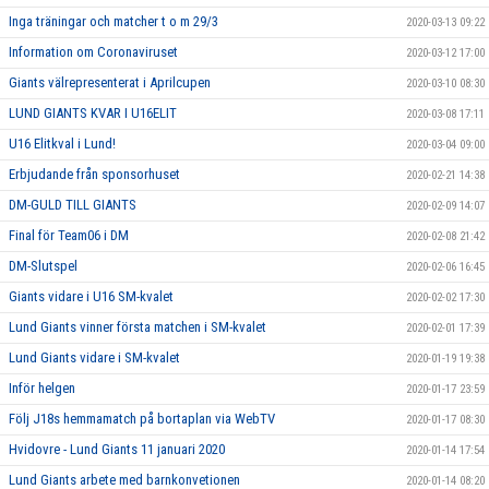
Inga träningar och matcher t o m 29/3
2020-03-13 09:22
Information om Coronaviruset
2020-03-12 17:00
Giants välrepresenterat i Aprilcupen
2020-03-10 08:30
LUND GIANTS KVAR I U16ELIT
2020-03-08 17:11
U16 Elitkval i Lund!
2020-03-04 09:00
Erbjudande från sponsorhuset
2020-02-21 14:38
DM-GULD TILL GIANTS
2020-02-09 14:07
Final för Team06 i DM
2020-02-08 21:42
DM-Slutspel
2020-02-06 16:45
Giants vidare i U16 SM-kvalet
2020-02-02 17:30
Lund Giants vinner första matchen i SM-kvalet
2020-02-01 17:39
Lund Giants vidare i SM-kvalet
2020-01-19 19:38
Inför helgen
2020-01-17 23:59
Följ J18s hemmamatch på bortaplan via WebTV
2020-01-17 08:30
Hvidovre - Lund Giants 11 januari 2020
2020-01-14 17:54
Lund Giants arbete med barnkonvetionen
2020-01-14 08:20