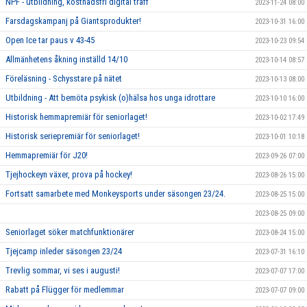
NPF - utbildning, kostnadsfri digital träff
2023-11-24 08:00
Farsdagskampanj på Giantsprodukter!
2023-10-31 16:00
Open Ice tar paus v 43-45
2023-10-23 09:54
Allmänhetens åkning inställd 14/10
2023-10-14 08:57
Föreläsning - Schysstare på nätet
2023-10-13 08:00
Utbildning - Att bemöta psykisk (o)hälsa hos unga idrottare
2023-10-10 16:00
Historisk hemmapremiär för seniorlaget!
2023-10-02 17:49
Historisk seriepremiär för seniorlaget!
2023-10-01 10:18
Hemmapremiär för J20!
2023-09-26 07:00
Tjejhockeyn växer, prova på hockey!
2023-08-26 15:00
Fortsatt samarbete med Monkeysports under säsongen 23/24.
2023-08-25 15:00
2023-08-25 09:00
Seniorlaget söker matchfunktionärer
2023-08-24 15:00
Tjejcamp inleder säsongen 23/24
2023-07-31 16:10
Trevlig sommar, vi ses i augusti!
2023-07-07 17:00
Rabatt på Flügger för medlemmar
2023-07-07 09:00