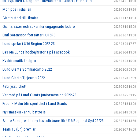
Intervju med C-ungdoms huvudtränare Anders Gunnerud.
2022-04-01 10:00
Möhippa i ishallen
2022-03-28 19:50
Giants stöd till Ukraina
2022-03-17 13:33
Giants växer och söker fler engagerade ledare
2022-03-10 15:00
Emil Sörensson fortsätter i U16RS
2022-03-07 13:00
Lund spelar i U16 Region 2022-23
2022-03-06 17:37
Läs om Lunds hockeyhistoria på Facebook
2022-03-04 13:00
Kvaldramatik i helgen
2022-03-03 15:00
Lund Giants Sommarcamp 2022
2022-02-28 08:00
Lund Giants Tjejcamp 2022
2022-02-28 07:59
#Schysst idrott
2022-02-25 16:00
Var med på Lund Giants juniorsatsning 2022-23
2022-02-25 09:45
Fredrik Malm blir sportchef i Lund Giants
2022-02-18 13:00
Ny ismaskin - ännu bättre is
2022-02-18 08:00
Andre Sandgren blir ny huvudtränare för U16 Regional Syd 22/23
2022-02-15 13:30
Team 15 (D4) premiär
2022-02-07 16:30