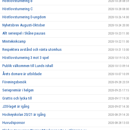
Höstlovsturnering B
2020-10-28 08:59
Höstlovsturnering C
2020-10-28 08:00
Höstlovsturnering D-ungdom
2020-10-26 14:00
Nyhetsbrev Augusti-Oktober
2020-10-24 20:00
Allt seriespel i Skåne pausas
2020-10-23 11:00
Miniteknikcamp
2020-10-22 11:00
Respektera avstånd och vänta utomhus
2020-10-21 13:00
Höstlovsturnering 3 mot 3 spel
2020-10-19 10:25
Publik välkommen till Lunds ishall
2020-10-13 09:14
Årets domare är utbildade
2020-10-07 10:09
Föreningsbesök
2020-09-28 23:59
Seriepremiär i helgen
2020-09-25 17:15
Grattis och lycka till
2020-09-17 19:30
J20-laget är igång
2020-09-07 14:30
Hockeyskolan 20/21 är igång
2020-08-29 14:20
Huvudsponsor
2020-08-28 13:03