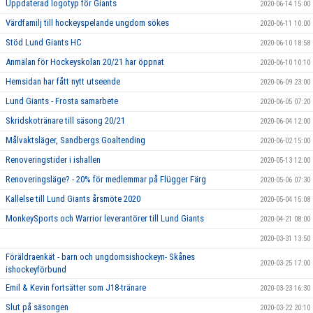
Uppdaterad logotyp för Giants
2020-06-14 15:00
Värdfamilj till hockeyspelande ungdom sökes
2020-06-11 10:00
Stöd Lund Giants HC
2020-06-10 18:58
Anmälan för Hockeyskolan 20/21 har öppnat
2020-06-10 10:10
Hemsidan har fått nytt utseende
2020-06-09 23:00
Lund Giants - Frosta samarbete
2020-06-05 07:20
Skridskotränare till säsong 20/21
2020-06-04 12:00
Målvaktsläger, Sandbergs Goaltending
2020-06-02 15:00
Renoveringstider i ishallen
2020-05-13 12:00
Renoveringsläge? - 20% för medlemmar på Flügger Färg
2020-05-06 07:30
Kallelse till Lund Giants årsmöte 2020
2020-05-04 15:08
MonkeySports och Warrior leverantörer till Lund Giants
2020-04-21 08:00
2020-03-31 13:50
Föräldraenkät - barn och ungdomsishockeyn- Skånes
2020-03-25 17:00
ishockeyförbund
Emil & Kevin fortsätter som J18-tränare
2020-03-23 16:30
Slut på säsongen
2020-03-22 20:10