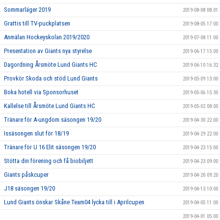
Sommarläger 2019
2019-08-08 08:01
Grattis till TV-puckplatsen
2019-08-05 17:00
Anmälan Hockeyskolan 2019/2020
2019-07-08 11:00
Presentation av Giants nya styrelse
2019-06-17 15:00
Dagordning Årsmöte Lund Giants HC
2019-06-10 16:32
Provkör Skoda och stöd Lund Giants
2019-05-09 13:00
Boka hotell via Sponsorhuset
2019-05-06 15:30
Kallelse till Årsmöte Lund Giants HC
2019-05-02 08:00
Tränare för A-ungdom säsongen 19/20
2019-04-30 22:00
Issäsongen slut för 18/19
2019-04-29 22:00
Tränare för U 16 Elit säsongen 19/20
2019-04-23 15:00
Stötta din förening och få biobiljett
2019-04-23 09:00
Giants påskcuper
2019-04-20 09:20
J18 säsongen 19/20
2019-04-13 10:00
Lund Giants önskar Skåne Team04 lycka till i Aprilcupen
2019-04-05 11:00
2019-04-01 05:00