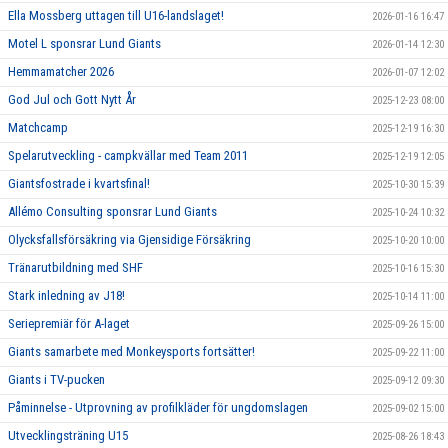
Ella Mossberg uttagen till U16-landslaget!
2026-01-16 16:47
Motel L sponsrar Lund Giants
2026-01-14 12:30
Hemmamatcher 2026
2026-01-07 12:02
God Jul och Gott Nytt År
2025-12-23 08:00
Matchcamp
2025-12-19 16:30
Spelarutveckling - campkvällar med Team 2011
2025-12-19 12:05
Giantsfostrade i kvartsfinal!
2025-10-30 15:39
Allémo Consulting sponsrar Lund Giants
2025-10-24 10:32
Olycksfallsförsäkring via Gjensidige Försäkring
2025-10-20 10:00
Tränarutbildning med SHF
2025-10-16 15:30
Stark inledning av J18!
2025-10-14 11:00
Seriepremiär för A-laget
2025-09-26 15:00
Giants samarbete med Monkeysports fortsätter!
2025-09-22 11:00
Giants i TV-pucken
2025-09-12 09:30
Påminnelse - Utprovning av profilkläder för ungdomslagen
2025-09-02 15:00
Utvecklingsträning U15
2025-08-26 18:43