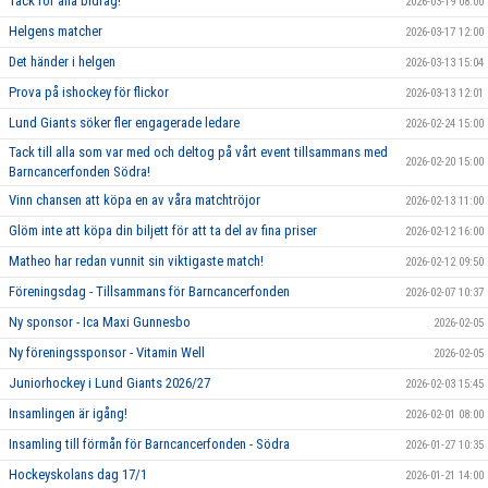
Tack för alla bidrag!
2026-03-19 08:00
Helgens matcher
2026-03-17 12:00
Det händer i helgen
2026-03-13 15:04
Prova på ishockey för flickor
2026-03-13 12:01
Lund Giants söker fler engagerade ledare
2026-02-24 15:00
Tack till alla som var med och deltog på vårt event tillsammans med
2026-02-20 15:00
Barncancerfonden Södra!
Vinn chansen att köpa en av våra matchtröjor
2026-02-13 11:00
Glöm inte att köpa din biljett för att ta del av fina priser
2026-02-12 16:00
Matheo har redan vunnit sin viktigaste match!
2026-02-12 09:50
Föreningsdag - Tillsammans för Barncancerfonden
2026-02-07 10:37
Ny sponsor - Ica Maxi Gunnesbo
2026-02-05
Ny föreningssponsor - Vitamin Well
2026-02-05
Juniorhockey i Lund Giants 2026/27
2026-02-03 15:45
Insamlingen är igång!
2026-02-01 08:00
Insamling till förmån för Barncancerfonden - Södra
2026-01-27 10:35
Hockeyskolans dag 17/1
2026-01-21 14:00