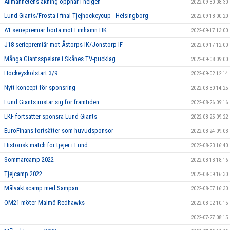
Allmänhetens åkning öppnar i helgen
2022-09-30 08:30
Lund Giants/Frosta i final Tjejhockeycup - Helsingborg
2022-09-18 00:20
A1 seriepremiär borta mot Limhamn HK
2022-09-17 13:00
J18 seriepremiär mot Åstorps IK/Jonstorp IF
2022-09-17 12:00
Många Giantsspelare i Skånes TV-pucklag
2022-09-08 09:00
Hockeyskolstart 3/9
2022-09-02 12:14
Nytt koncept för sponsring
2022-08-30 14:25
Lund Giants rustar sig för framtiden
2022-08-26 09:16
LKF fortsätter sponsra Lund Giants
2022-08-25 09:22
EuroFinans fortsätter som huvudsponsor
2022-08-24 09:03
Historisk match för tjejer i Lund
2022-08-23 16:40
Sommarcamp 2022
2022-08-13 18:16
Tjejcamp 2022
2022-08-09 16:30
Målvaktscamp med Sampan
2022-08-07 16:30
OM21 möter Malmö Redhawks
2022-08-02 10:15
2022-07-27 08:15