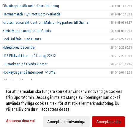
Föreningsbesök och tränarutbildning
2018-01-11 19:50
Hemmamatch 10/1 mot Boro/Vetlanda
2018-01-10 15:00
Idrottsmedicinskt Centrum Malmö - Ny partner till Giants
2018-01-05 08:17
Kevin Munge ansluter till Giants
2018-01-03 12:03
God Jul från Lund Giants
2017-12-22 17:00
Nyhetsbrev December
2017-12-22 00:50
U16 Elitkval i Lund på fredag 22/12
2017-12-20 11:00
Julmarknad på Öveds kloster
2017-12-15 12:45
Hockeydagar på Intersport 7-10/12
2017-12-01 16:00
Nyhetsbrev November
2017-11-30 23:28
ICA Malmborgs fortsätter sponsringssamarbete
2017-11-23 15:00
För att hemsidan ska fungera korrekt använder vi nödvändiga cookies
Lundaspelare i Tv pucken 2017
från SportAdmin. Dessa går inte att stänga av. Föreningen kan också
2017-11-01 16:15
använda frivilliga cookies, t.ex. för statistik eller marknadsföring. Du
Nyhetsbrev Oktober
2017-10-31 21:02
väljer själv om du vill acceptera dessa.
Höstlov i ishallen
2017-10-30 20:00
Anpassa dina val
Acceptera nödvändiga
Acceptera alla
Giantsvatten i kiosken
2017-10-23 19:58
Lund vs Malmö
2017-10-20 22:00