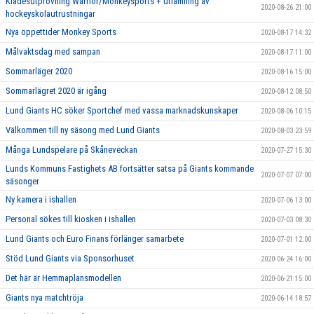
Klädesutprovning Warrior/Monkeysports + utlämning av
2020-08-26 21:00
hockeyskolautrustningar
Nya öppettider Monkey Sports
2020-08-17 14:32
Målvaktsdag med sampan
2020-08-17 11:00
Sommarläger 2020
2020-08-16 15:00
Sommarlägret 2020 är igång
2020-08-12 08:50
Lund Giants HC söker Sportchef med vassa marknadskunskaper
2020-08-06 10:15
Välkommen till ny säsong med Lund Giants
2020-08-03 23:59
Många Lundspelare på Skåneveckan
2020-07-27 15:30
Lunds Kommuns Fastighets AB fortsätter satsa på Giants kommande
2020-07-07 07:00
säsonger
Ny kamera i ishallen
2020-07-06 13:00
Personal sökes till kiosken i ishallen
2020-07-03 08:30
Lund Giants och Euro Finans förlänger samarbete
2020-07-01 12:00
Stöd Lund Giants via Sponsorhuset
2020-06-24 16:00
Det här är Hemmaplansmodellen
2020-06-21 15:00
Giants nya matchtröja
2020-06-14 18:57