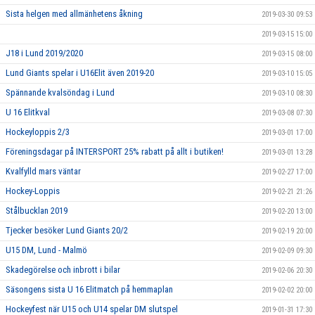
Sista helgen med allmänhetens åkning
2019-03-30 09:53
2019-03-15 15:00
J18 i Lund 2019/2020
2019-03-15 08:00
Lund Giants spelar i U16Elit även 2019-20
2019-03-10 15:05
Spännande kvalsöndag i Lund
2019-03-10 08:30
U 16 Elitkval
2019-03-08 07:30
Hockeyloppis 2/3
2019-03-01 17:00
Föreningsdagar på INTERSPORT 25% rabatt på allt i butiken!
2019-03-01 13:28
Kvalfylld mars väntar
2019-02-27 17:00
Hockey-Loppis
2019-02-21 21:26
Stålbucklan 2019
2019-02-20 13:00
Tjecker besöker Lund Giants 20/2
2019-02-19 20:00
U15 DM, Lund - Malmö
2019-02-09 09:30
Skadegörelse och inbrott i bilar
2019-02-06 20:30
Säsongens sista U 16 Elitmatch på hemmaplan
2019-02-02 20:00
Hockeyfest när U15 och U14 spelar DM slutspel
2019-01-31 17:30