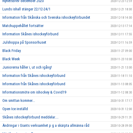
Nyhetsbrev december 2020
2020-12-23 12:59
Lunds ishall stänger 22/12-24/1
2020-12-21 18:00
Information från Skånska och Svenska ishockeyförbundet
2020-12-18 14:00
Matchuppehållet fortsätter
2020-12-13 17:14
Information Skånes ishockeyförbund
2020-12-11 17:55
Julshoppa på Sponsorhuset
2020-12-11 16:59
Black Friday
2020-11-27 09:00
Black Week
2020-11-23 10:00
Juniorerna håller i, ut och igång!
2020-11-21 13:00
Information från Skånes ishockeyförbund
2020-11-18 11:10
Information från Skånes ishockeyförbund
2020-11-13 08:05
Informationsmöte om ishockey & Covid19
2020-11-12 08:30
Om smittan kommer...
2020-10-31 17:17
Open Ice inställd
2020-10-31 12:00
Skånes ishockeyförbund meddelar....
2020-10-29 11:31
Ändringar i Giants verksamhet p g a skärpta allmänna råd
2020-10-28 09:00