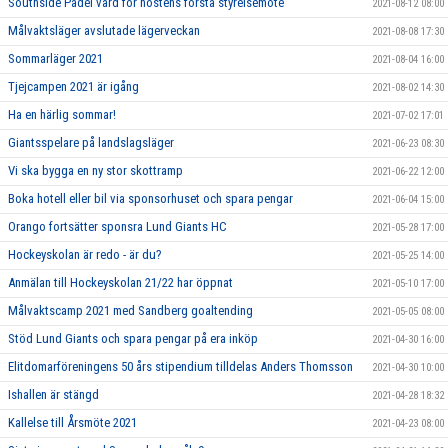
Southside Padel värd för höstens första styrelsemöte
2021-08-12 08:00
Målvaktsläger avslutade lägerveckan
2021-08-08 17:30
Sommarläger 2021
2021-08-04 16:00
Tjejcampen 2021 är igång
2021-08-02 14:30
Ha en härlig sommar!
2021-07-02 17:01
Giantsspelare på landslagsläger
2021-06-23 08:30
Vi ska bygga en ny stor skottramp
2021-06-22 12:00
Boka hotell eller bil via sponsorhuset och spara pengar
2021-06-04 15:00
Orango fortsätter sponsra Lund Giants HC
2021-05-28 17:00
Hockeyskolan är redo - är du?
2021-05-25 14:00
Anmälan till Hockeyskolan 21/22 har öppnat
2021-05-10 17:00
Målvaktscamp 2021 med Sandberg goaltending
2021-05-05 08:00
Stöd Lund Giants och spara pengar på era inköp
2021-04-30 16:00
Elitdomarföreningens 50 års stipendium tilldelas Anders Thomsson
2021-04-30 10:00
Ishallen är stängd
2021-04-28 18:32
Kallelse till Årsmöte 2021
2021-04-23 08:00