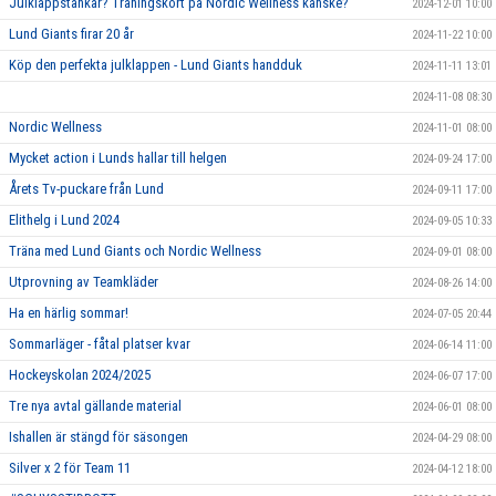
Julklappstankar? Träningskort på Nordic Wellness kanske?
2024-12-01 10:00
Lund Giants firar 20 år
2024-11-22 10:00
Köp den perfekta julklappen - Lund Giants handduk
2024-11-11 13:01
2024-11-08 08:30
Nordic Wellness
2024-11-01 08:00
Mycket action i Lunds hallar till helgen
2024-09-24 17:00
Årets Tv-puckare från Lund
2024-09-11 17:00
Elithelg i Lund 2024
2024-09-05 10:33
Träna med Lund Giants och Nordic Wellness
2024-09-01 08:00
Utprovning av Teamkläder
2024-08-26 14:00
Ha en härlig sommar!
2024-07-05 20:44
Sommarläger - fåtal platser kvar
2024-06-14 11:00
Hockeyskolan 2024/2025
2024-06-07 17:00
Tre nya avtal gällande material
2024-06-01 08:00
Ishallen är stängd för säsongen
2024-04-29 08:00
Silver x 2 för Team 11
2024-04-12 18:00