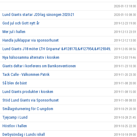
2020-01-13 18:00
Lund Giants startar J20-lag säsongen 2020-21
2020-01-10 08:30
God jul och Gott nytt år
2019-12-23 19:00
Mer jul i hallen
2019-12-13 23:59
Handla julklappar via sponsorhuset
2019-12-12 13:00
Lund Giants J18 möter LTH Griparna! &#128170;&#127954;&#129349;
2019-12-05 08:56
Nya hälsosamma alternativ i kiosken
2019-12-03 19:46
Giants deltar i konferens om Barnkonventionen
2019-11-23 10:30
Tack Calle - Välkommen Patrik
2019-11-20 23:30
Så blev de bäst
2019-11-08 20:00
Lund Giants produkter i kiosken
2019-11-08 15:00
Stöd Lund Giants via Sponsorhuset
2019-11-08 08:03
Smålagsturnering för C-ungdom
2019-10-29 20:30
Tjejcamp i Lund
2019-10-28 21:45
Höstlov i hallen
2019-10-25 22:30
Derbysöndag i Lunds ishall
2019-10-18 09:00