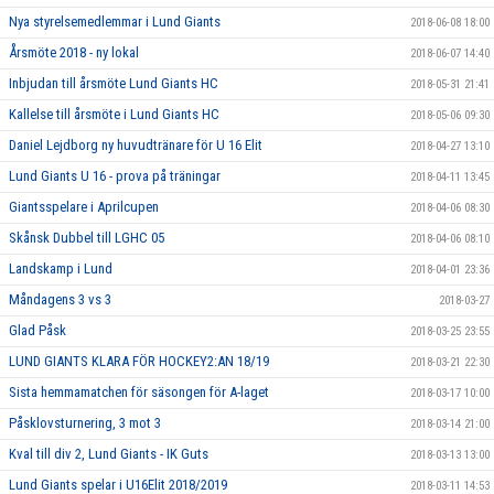
Nya styrelsemedlemmar i Lund Giants
2018-06-08 18:00
Årsmöte 2018 - ny lokal
2018-06-07 14:40
Inbjudan till årsmöte Lund Giants HC
2018-05-31 21:41
Kallelse till årsmöte i Lund Giants HC
2018-05-06 09:30
Daniel Lejdborg ny huvudtränare för U 16 Elit
2018-04-27 13:10
Lund Giants U 16 - prova på träningar
2018-04-11 13:45
Giantsspelare i Aprilcupen
2018-04-06 08:30
Skånsk Dubbel till LGHC 05
2018-04-06 08:10
Landskamp i Lund
2018-04-01 23:36
Måndagens 3 vs 3
2018-03-27
Glad Påsk
2018-03-25 23:55
LUND GIANTS KLARA FÖR HOCKEY2:AN 18/19
2018-03-21 22:30
Sista hemmamatchen för säsongen för A-laget
2018-03-17 10:00
Påsklovsturnering, 3 mot 3
2018-03-14 21:00
Kval till div 2, Lund Giants - IK Guts
2018-03-13 13:00
Lund Giants spelar i U16Elit 2018/2019
2018-03-11 14:53