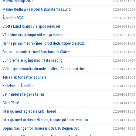
Målvaktscamp 2022
2022-07-08 12:00
Malmö Redhawks möter Oskarshamn i Lund
2022-06-12 20:00
Årsmöte 2022
2022-06-05 18:00
Stötta Lund Giants via sponsorhuset
2022-06-02 16:35
Våra låneutrustningar söker nya spelare
2022-05-31 15:00
Hanna prisas med Skånes idrottsledarstipendie 2022
2022-05-05 16:59
Fortsatt samarbete med Sparbanken Skåne
2022-05-05 13:00
Juniorerna är igång med nästa säsong
2022-05-03 09:00
Valborgsmässoaftonfirande i hallen - C1 lirar matcher
2022-04-29 16:00
Tetra Pak fortsätter sponsra
2022-04-29 15:00
Kallelse till Årsmöte
2022-04-29 08:30
Det händer i helgen i hallen
2022-04-22 17:00
Glad Påsk!
2022-04-14 17:00
Intervju med lagledare Erik Thored
2022-04-13 16:00
Intervju med Andreas Nilsson, tränare på hockeyskolan
2022-04-06 16:00
Öppna träningar för Juniorer och U16 Region Syd
2022-04-01 15:30