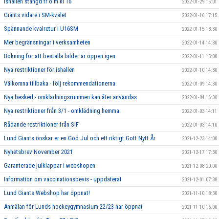
Ishallen stängd fr o m kl 16
2022-01-29 15:01
Giants vidare i SM-kvalet
2022-01-16 17:15
Spännande kvalretur i U16SM
2022-01-15 13:30
Mer begränsningar i verksamheten
2022-01-14 14:30
Bokning för att beställa bilder är öppen igen
2022-01-11 15:00
Nya restriktioner för ishallen
2022-01-10 14:30
Välkomna tillbaka - följ rekommendationerna
2022-01-09 14:30
Nya besked - omklädningsrummen kan åter användas
2022-01-04 16:30
Nya restriktioner från 3/1 - omklädning hemma
2022-01-03 14:11
Rådande restriktioner från SIF
2022-01-03 14:10
Lund Giants önskar er en God Jul och ett riktigt Gott Nytt År
2021-12-23 14:00
Nyhetsbrev November 2021
2021-12-17 17:30
Garanterade julklappar i webshopen
2021-12-08 20:00
Information om vaccinationsbevis - uppdaterat
2021-12-01 07:38
Lund Giants Webshop har öppnat!
2021-11-10 18:30
Anmälan för Lunds hockeygymnasium 22/23 har öppnat
2021-11-10 16:00