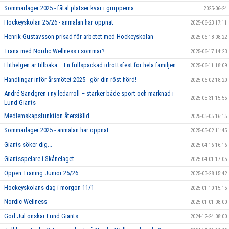
Sommarläger 2025 - fåtal platser kvar i grupperna
2025-06-24
Hockeyskolan 25/26 - anmälan har öppnat
2025-06-23 17:11
Henrik Gustavsson prisad för arbetet med Hockeyskolan
2025-06-18 08:22
Träna med Nordic Wellness i sommar?
2025-06-17 14:23
Elithelgen är tillbaka – En fullspäckad idrottsfest för hela familjen
2025-06-11 18:09
Handlingar inför årsmötet 2025 - gör din röst hörd!
2025-06-02 18:20
André Sandgren i ny ledarroll – stärker både sport och marknad i
2025-05-31 15:55
Lund Giants
Medlemskapsfunktion återställd
2025-05-05 16:15
Sommarläger 2025 - anmälan har öppnat
2025-05-02 11:45
Giants söker dig...
2025-04-16 16:16
Giantsspelare i Skånelaget
2025-04-01 17:05
Öppen Träning Junior 25/26
2025-03-28 15:42
Hockeyskolans dag i morgon 11/1
2025-01-10 15:15
Nordic Wellness
2025-01-01 08:00
God Jul önskar Lund Giants
2024-12-24 08:00