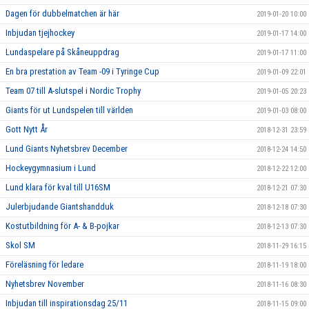
Dagen för dubbelmatchen är här
2019-01-20 10:00
Inbjudan tjejhockey
2019-01-17 14:00
Lundaspelare på Skåneuppdrag
2019-01-17 11:00
En bra prestation av Team -09 i Tyringe Cup
2019-01-09 22:01
Team 07 till A-slutspel i Nordic Trophy
2019-01-05 20:23
Giants för ut Lundspelen till världen
2019-01-03 08:00
Gott Nytt År
2018-12-31 23:59
Lund Giants Nyhetsbrev December
2018-12-24 14:50
Hockeygymnasium i Lund
2018-12-22 12:00
Lund klara för kval till U16SM
2018-12-21 07:30
Julerbjudande Giantshandduk
2018-12-18 07:30
Kostutbildning för A- & B-pojkar
2018-12-13 07:30
Skol SM
2018-11-29 16:15
Föreläsning för ledare
2018-11-19 18:00
Nyhetsbrev November
2018-11-16 08:30
Inbjudan till inspirationsdag 25/11
2018-11-15 09:00