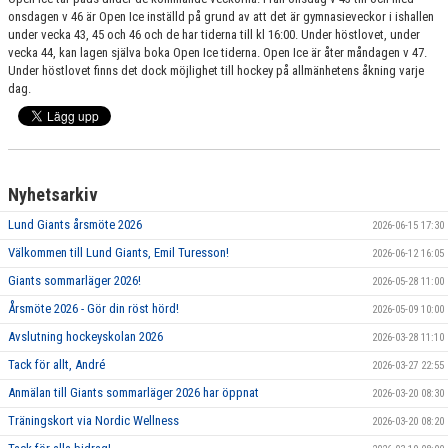
onsdagen v 46 är Open Ice inställd på grund av att det är gymnasieveckor i ishallen
SPONSORER
under vecka 43, 45 och 46 och de har tiderna till kl 16:00. Under höstlovet, under
vecka 44, kan lagen själva boka Open Ice tiderna. Open Ice är åter måndagen v 47.
MEDLEMSKAP
Under höstlovet finns det dock möjlighet till hockey på allmänhetens åkning varje
dag.
DOKUMENT/LÄNKAR
LUND GIANTS RÖDA TRÅD
Nyhetsarkiv
KONTAKTA OSS
Lund Giants årsmöte 2026
2026-06-15 17:30
BOKNING
Välkommen till Lund Giants, Emil Turesson!
2026-06-12 16:05
Giants sommarläger 2026!
2026-05-28 11:00
Årsmöte 2026 - Gör din röst hörd!
2026-05-09 10:00
Avslutning hockeyskolan 2026
2026-03-28 11:10
Tack för allt, André
2026-03-27 22:55
Anmälan till Giants sommarläger 2026 har öppnat
2026-03-20 08:30
Träningskort via Nordic Wellness
2026-03-20 08:20