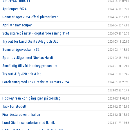
#SCHYSSTIDROTT
2024-04-09 08:00
Aprilcupen 2024
2024-04-08 16:30
Sommarläger 2024 - fåtal platser kvar
2024-04-05 17:10
April = hemmacuper
2024-04-05 17:00
Schysstare på nätet - digital föreläsning 11/4
2024-03-27 16:30
Try out för Lund Giants A-lag och J20
2024-03-18 20:00
Sommarlägerveckan v 32
2024-03-14 13:00
Sportlovsläger med Nicklas Hardt
2024-02-08 15:00
Anmäl dig till vårt Hockeygymnasium
2024-01-31 12:00
Try out J18, J20 och A-lag
2024-01-30 16:45
Föreläsning med Erik Grankvist 13 mars 2024
2024-01-26 20:51
2023-12-22 16:49
Hockeytrean kör igång igen på torsdag
2023-12-11 08:00
Tack för stödet!
2023-12-07 16:00
Fira första advent i hallen
2023-12-01 15:00
Lund Giants samarbetar med Iklinik
2023-11-29 17:58