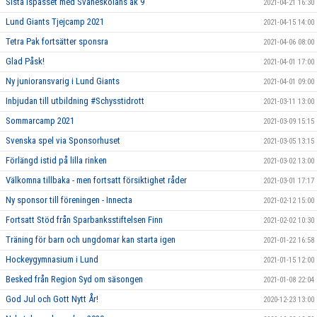
Sista ispasset med Svaneskolans åk 9
2021-04-21 16:30
Lund Giants Tjejcamp 2021
2021-04-15 14:00
Tetra Pak fortsätter sponsra
2021-04-06 08:00
Glad Påsk!
2021-04-01 17:00
Ny junioransvarig i Lund Giants
2021-04-01 09:00
Inbjudan till utbildning #Schysstidrott
2021-03-11 13:00
Sommarcamp 2021
2021-03-09 15:15
Svenska spel via Sponsorhuset
2021-03-05 13:15
Förlängd istid på lilla rinken
2021-03-02 13:00
Välkomna tillbaka - men fortsatt försiktighet råder
2021-03-01 17:17
Ny sponsor till föreningen - Innecta
2021-02-12 15:00
Fortsatt Stöd från Sparbanksstiftelsen Finn
2021-02-02 10:30
Träning för barn och ungdomar kan starta igen
2021-01-22 16:58
Hockeygymnasium i Lund
2021-01-15 12:00
Besked från Region Syd om säsongen
2021-01-08 22:04
God Jul och Gott Nytt År!
2020-12-23 13:00