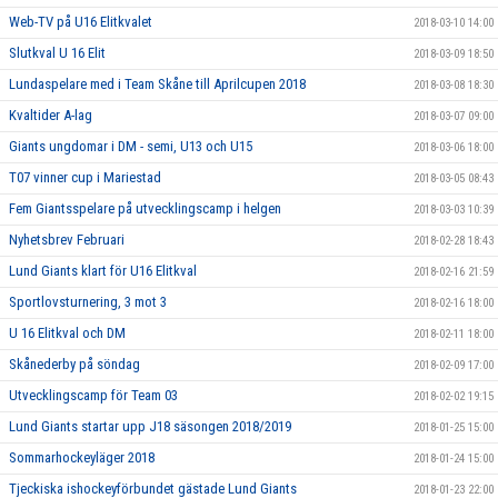
Web-TV på U16 Elitkvalet
2018-03-10 14:00
Slutkval U 16 Elit
2018-03-09 18:50
Lundaspelare med i Team Skåne till Aprilcupen 2018
2018-03-08 18:30
Kvaltider A-lag
2018-03-07 09:00
Giants ungdomar i DM - semi, U13 och U15
2018-03-06 18:00
T07 vinner cup i Mariestad
2018-03-05 08:43
Fem Giantsspelare på utvecklingscamp i helgen
2018-03-03 10:39
Nyhetsbrev Februari
2018-02-28 18:43
Lund Giants klart för U16 Elitkval
2018-02-16 21:59
Sportlovsturnering, 3 mot 3
2018-02-16 18:00
U 16 Elitkval och DM
2018-02-11 18:00
Skånederby på söndag
2018-02-09 17:00
Utvecklingscamp för Team 03
2018-02-02 19:15
Lund Giants startar upp J18 säsongen 2018/2019
2018-01-25 15:00
Sommarhockeyläger 2018
2018-01-24 15:00
Tjeckiska ishockeyförbundet gästade Lund Giants
2018-01-23 22:00