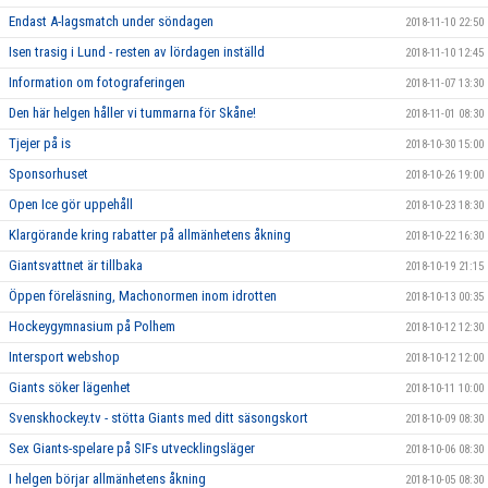
Endast A-lagsmatch under söndagen
2018-11-10 22:50
Isen trasig i Lund - resten av lördagen inställd
2018-11-10 12:45
Information om fotograferingen
2018-11-07 13:30
Den här helgen håller vi tummarna för Skåne!
2018-11-01 08:30
Tjejer på is
2018-10-30 15:00
Sponsorhuset
2018-10-26 19:00
Open Ice gör uppehåll
2018-10-23 18:30
Klargörande kring rabatter på allmänhetens åkning
2018-10-22 16:30
Giantsvattnet är tillbaka
2018-10-19 21:15
Öppen föreläsning, Machonormen inom idrotten
2018-10-13 00:35
Hockeygymnasium på Polhem
2018-10-12 12:30
Intersport webshop
2018-10-12 12:00
Giants söker lägenhet
2018-10-11 10:00
Svenskhockey.tv - stötta Giants med ditt säsongskort
2018-10-09 08:30
Sex Giants-spelare på SIFs utvecklingsläger
2018-10-06 08:30
I helgen börjar allmänhetens åkning
2018-10-05 08:30