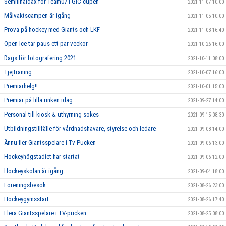
Semifinaldax för Team07 i GIC-cupen
2021-11-07 10:00
Målvaktscampen är igång
2021-11-05 10:00
Prova på hockey med Giants och LKF
2021-11-03 16:40
Open Ice tar paus ett par veckor
2021-10-26 16:00
Dags för fotografering 2021
2021-10-11 08:00
Tjejträning
2021-10-07 16:00
Premiärhelg!!
2021-10-01 15:00
Premiär på lilla rinken idag
2021-09-27 14:00
Personal till kiosk & uthyrning sökes
2021-09-15 08:30
Utbildningstillfälle för vårdnadshavare, styrelse och ledare
2021-09-08 14:00
Ännu fler Giantsspelare i Tv-Pucken
2021-09-06 13:00
Hockeyhögstadiet har startat
2021-09-06 12:00
Hockeyskolan är igång
2021-09-04 18:00
Föreningsbesök
2021-08-26 23:00
Hockeygymsstart
2021-08-26 17:40
Flera Giantsspelare i TV-pucken
2021-08-25 08:00