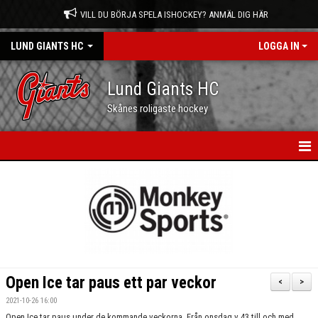
VILL DU BÖRJA SPELA ISHOCKEY? ANMÄL DIG HÄR
LUND GIANTS HC
LOGGA IN
Lund Giants HC
Skånes roligaste hockey
HEM
NYHETER
KALENDER
MATCHER
Open Ice tar paus ett par veckor
<
>
OM OSS
2021-10-26 16:00
Open Ice tar paus under de kommande veckorna. Från onsdag v 43 till och med