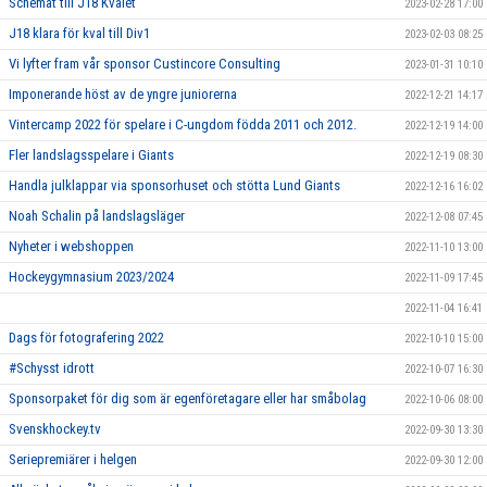
Schemat till J18 Kvalet
2023-02-28 17:00
J18 klara för kval till Div1
2023-02-03 08:25
Vi lyfter fram vår sponsor Custincore Consulting
2023-01-31 10:10
Imponerande höst av de yngre juniorerna
2022-12-21 14:17
Vintercamp 2022 för spelare i C-ungdom födda 2011 och 2012.
2022-12-19 14:00
Fler landslagsspelare i Giants
2022-12-19 08:30
Handla julklappar via sponsorhuset och stötta Lund Giants
2022-12-16 16:02
Noah Schalin på landslagsläger
2022-12-08 07:45
Nyheter i webshoppen
2022-11-10 13:00
Hockeygymnasium 2023/2024
2022-11-09 17:45
2022-11-04 16:41
Dags för fotografering 2022
2022-10-10 15:00
#Schysst idrott
2022-10-07 16:30
Sponsorpaket för dig som är egenföretagare eller har småbolag
2022-10-06 08:00
Svenskhockey.tv
2022-09-30 13:30
Seriepremiärer i helgen
2022-09-30 12:00