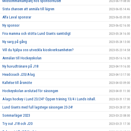
Midsommarkampanj hos sponsorhuset
2023-06-19 08:00
Sista chansen att anmäla till lägren
2023-06-05 14:46
Alfa Laval sponsrar
2023-06-05 09:00
Ny sponsor
2023-06-02 16:00
Fira mamma och stötta Lund Giants samtidigt
2023-05-24 16:00
Ny sarg på gång
2023-05-24 13:00
Vill du hjälpa oss utveckla kioskverksamheten?
2023-05-23 14:58
Anmälan till Hockeyskolan
2023-05-16 16:30
Ny huvudtränare på J18
2023-04-19 16:00
Headcoach J20/A-lag
2023-04-13 17:00
Kallelse till årsmöte
2023-04-03 09:00
Hockeyskolan avslutad för säsongen
2023-04-01 11:00
A-lags hockey i Lund 23/24? Öppen träning 13/4 i Lunds ishall.
2023-03-31 17:00
Lund Giants med full lagstege säsongen 23-24!
2023-03-28 07:30
Sommarläger 2023
2023-03-23 08:00
Try out J18 och J20
2023-03-21 17:30