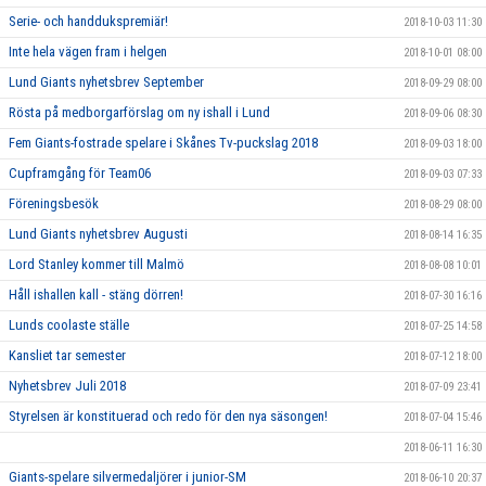
Serie- och handdukspremiär!
2018-10-03 11:30
Inte hela vägen fram i helgen
2018-10-01 08:00
Lund Giants nyhetsbrev September
2018-09-29 08:00
Rösta på medborgarförslag om ny ishall i Lund
2018-09-06 08:30
Fem Giants-fostrade spelare i Skånes Tv-puckslag 2018
2018-09-03 18:00
Cupframgång för Team06
2018-09-03 07:33
Föreningsbesök
2018-08-29 08:00
Lund Giants nyhetsbrev Augusti
2018-08-14 16:35
Lord Stanley kommer till Malmö
2018-08-08 10:01
Håll ishallen kall - stäng dörren!
2018-07-30 16:16
Lunds coolaste ställe
2018-07-25 14:58
Kansliet tar semester
2018-07-12 18:00
Nyhetsbrev Juli 2018
2018-07-09 23:41
Styrelsen är konstituerad och redo för den nya säsongen!
2018-07-04 15:46
2018-06-11 16:30
Giants-spelare silvermedaljörer i junior-SM
2018-06-10 20:37