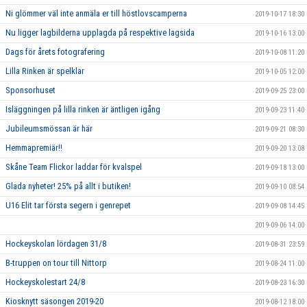
Ni glömmer väl inte anmäla er till höstlovscamperna
2019-10-17 18:30
Nu ligger lagbilderna upplagda på respektive lagsida
2019-10-16 13:00
Dags för årets fotografering
2019-10-08 11:20
Lilla Rinken är spelklar
2019-10-05 12:00
Sponsorhuset
2019-09-25 23:00
Isläggningen på lilla rinken är äntligen igång
2019-09-23 11:40
Jubileumsmössan är här
2019-09-21 08:30
Hemmapremiär!!
2019-09-20 13:08
Skåne Team Flickor laddar för kvalspel
2019-09-18 13:00
Glada nyheter! 25% på allt i butiken!
2019-09-10 08:54
U16 Elit tar första segern i genrepet
2019-09-08 14:45
2019-09-06 14:00
Hockeyskolan lördagen 31/8
2019-08-31 23:59
B-truppen on tour till Nittorp
2019-08-24 11:00
Hockeyskolestart 24/8
2019-08-23 16:30
Kiosknytt säsongen 2019-20
2019-08-12 18:00