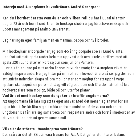
Intervju med A-ungdoms huvudtränare André Sandgren:
Kan du i korthet berätta vem du är och vilken roll du har i Lund Giants?
Jag är 23 år och bor i Lund. Utanför hockeyn studerar jag Idrottsvetenskap och
Sports management på Malmö universitet.
Jag har ingen egen familj än men en mamma, pappa och två bröder.
Min hockeykarriär började när jag som 4-5 åring började spela i Lund Giants.
Jag fortsatte att spela under hela min uppväxt och avslutade karriären med att
spela J20 i Lund efter en kort sejour som junior i Pantern.
Just nu är jag inne på mitt andra år som huvudansvarig för A-ungdom vilket är
väldigt inspirerande. När jag tittar på min roll som huvudtränare så ser jag den som
att utifrån individen skapa så bra möjligheter som möjligt för att uppnå varje
spelare ska uppnå sin potential. Jag vill vägleda dem och lära dem att bli så bra
hockeyspelare som möjligt, både på och utanför planen.
Vad är det med hockey som du tycker är bra för ungdomarna?
Att ungdomarna får lära sig att ta eget ansvar. Med det menar jag ansvar för sin
egen idrott. De får lära sig att möta andra människor, både vuxna och andra
ungdomar. De får lära sig samarbeta och respektera andra och förstå innebörden av
att vara ett lag och nå gemensamma mål.
Vilka är de största utmaningarna som tränare?
Det svåra är det att SE och vara tränare för ALLA. Det gäller att hitta en balans