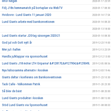
Inför helgen
2020-01-17 23:59
Följ J18s hemmamatch på bortaplan via WebTV
2020-01-17 08:30
Hvidovre - Lund Giants 11 januari 2020
2020-01-14 17:54
Lund Giants arbete med barnkonvetionen
2020-01-14 08:20
2020-01-13 18:00
Lund Giants startar J20-lag säsongen 2020-21
2020-01-10 08:30
God jul och Gott nytt år
2019-12-23 19:00
Mer jul i hallen
2019-12-13 23:59
Handla julklappar via sponsorhuset
2019-12-12 13:00
Lund Giants J18 möter LTH Griparna! &#128170;&#127954;&#129349;
2019-12-05 08:56
Nya hälsosamma alternativ i kiosken
2019-12-03 19:46
Giants deltar i konferens om Barnkonventionen
2019-11-23 10:30
Tack Calle - Välkommen Patrik
2019-11-20 23:30
Så blev de bäst
2019-11-08 20:00
Lund Giants produkter i kiosken
2019-11-08 15:00
Stöd Lund Giants via Sponsorhuset
2019-11-08 08:03