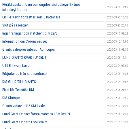
Föräldraenkät - barn och ungdomsishockeyn- Skånes
2020-03-25 17:00
ishockeyförbund
Emil & Kevin fortsätter som J18-tränare
2020-03-23 16:30
Slut på säsongen
2020-03-22 20:10
Inga träningar och matcher t o m 29/3
2020-03-13 09:22
Information om Coronaviruset
2020-03-12 17:00
Giants välrepresenterat i Aprilcupen
2020-03-10 08:30
LUND GIANTS KVAR I U16ELIT
2020-03-08 17:11
U16 Elitkval i Lund!
2020-03-04 09:00
Erbjudande från sponsorhuset
2020-02-21 14:38
DM-GULD TILL GIANTS
2020-02-09 14:07
Final för Team06 i DM
2020-02-08 21:42
DM-Slutspel
2020-02-06 16:45
Giants vidare i U16 SM-kvalet
2020-02-02 17:30
Lund Giants vinner första matchen i SM-kvalet
2020-02-01 17:39
Lund Giants vidare i SM-kvalet
2020-01-19 19:38