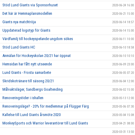
Stöd Lund Giants via Sponsorhuset
2020-06-24 16:00
Det här är Hemmaplansmodellen
2020-06-21 15:00
Giants nya matchtröja
2020-06-14 18:57
Uppdaterad logotyp för Giants
2020-06-14 15:00
Värdfamilj till hockeyspelande ungdom sökes
2020-06-11 10:00
Stöd Lund Giants HC
2020-06-10 18:58
Anmälan för Hockeyskolan 20/21 har öppnat
2020-06-10 10:10
Hemsidan har fått nytt utseende
2020-06-09 23:00
Lund Giants - Frosta samarbete
2020-06-05 07:20
Skridskotränare till säsong 20/21
2020-06-04 12:00
Målvaktsläger, Sandbergs Goaltending
2020-06-02 15:00
Renoveringstider i ishallen
2020-05-13 12:00
Renoveringsläge? - 20% för medlemmar på Flügger Färg
2020-05-06 07:30
Kallelse till Lund Giants årsmöte 2020
2020-05-04 15:08
MonkeySports och Warrior leverantörer till Lund Giants
2020-04-21 08:00
2020-03-31 13:50