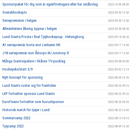
Sponsorpaket för dig som är egenföretagare eller har småbolag
2022-10-06 08:00
Svenskhockey.tv
2022-09-30 13:30
Seriepremiärer i helgen
2022-09-30 12:00
Allmänhetens åkning öppnar i helgen
2022-09-30 08:30
Lund Giants/Frosta i final Tjejhockeycup - Helsingborg
2022-09-18 00:20
A1 seriepremiär borta mot Limhamn HK
2022-09-17 13:00
J18 seriepremiär mot Åstorps IK/Jonstorp IF
2022-09-17 12:00
Många Giantsspelare i Skånes TV-pucklag
2022-09-08 09:00
Hockeyskolstart 3/9
2022-09-02 12:14
Nytt koncept för sponsring
2022-08-30 14:25
Lund Giants rustar sig för framtiden
2022-08-26 09:16
LKF fortsätter sponsra Lund Giants
2022-08-25 09:22
EuroFinans fortsätter som huvudsponsor
2022-08-24 09:03
Historisk match för tjejer i Lund
2022-08-23 16:40
Sommarcamp 2022
2022-08-13 18:16
Tjejcamp 2022
2022-08-09 16:30