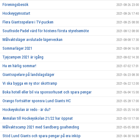
Föreningsbesök
2021-08-26 23:00
Hockeygymsstart
2021-08-26 17:40
Flera Giantsspelare i TV-pucken
2021-08-25 08:00
Southside Padel värd för höstens första styrelsemöte
2021-08-12 08:00
Målvaktsläger avslutade lägerveckan
2021-08-08 17:30
Sommarläger 2021
2021-08-04 16:00
Tjejcampen 2021 är igång
2021-08-02 14:30
Ha en härlig sommar!
2021-07-02 17:01
Giantsspelare på landslagsläger
2021-06-23 08:30
Vi ska bygga en ny stor skottramp
2021-06-22 12:00
Boka hotell eller bil via sponsorhuset och spara pengar
2021-06-04 15:00
Orango fortsätter sponsra Lund Giants HC
2021-05-28 17:00
Hockeyskolan är redo - är du?
2021-05-25 14:00
Anmälan till Hockeyskolan 21/22 har öppnat
2021-05-10 17:00
Målvaktscamp 2021 med Sandberg goaltending
2021-05-05 08:00
Stöd Lund Giants och spara pengar på era inköp
2021-04-30 16:00