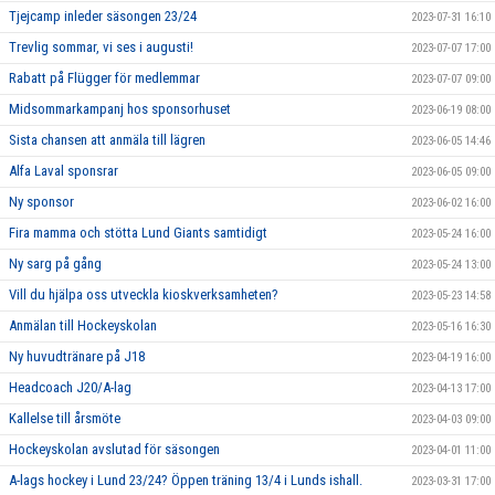
Tjejcamp inleder säsongen 23/24
2023-07-31 16:10
Trevlig sommar, vi ses i augusti!
2023-07-07 17:00
Rabatt på Flügger för medlemmar
2023-07-07 09:00
Midsommarkampanj hos sponsorhuset
2023-06-19 08:00
Sista chansen att anmäla till lägren
2023-06-05 14:46
Alfa Laval sponsrar
2023-06-05 09:00
Ny sponsor
2023-06-02 16:00
Fira mamma och stötta Lund Giants samtidigt
2023-05-24 16:00
Ny sarg på gång
2023-05-24 13:00
Vill du hjälpa oss utveckla kioskverksamheten?
2023-05-23 14:58
Anmälan till Hockeyskolan
2023-05-16 16:30
Ny huvudtränare på J18
2023-04-19 16:00
Headcoach J20/A-lag
2023-04-13 17:00
Kallelse till årsmöte
2023-04-03 09:00
Hockeyskolan avslutad för säsongen
2023-04-01 11:00
A-lags hockey i Lund 23/24? Öppen träning 13/4 i Lunds ishall.
2023-03-31 17:00