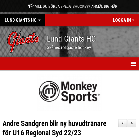
VILL DU BÖRJA SPELA ISHOCKEY? ANMÄL DIG HÄR
LUND GIANTS HC
LOGGA IN
Lund Giants HC
Skånes roligaste hockey
HEM
NYHETER
KALENDER
MATCHER
Andre Sandgren blir ny huvudtränare
<
>
OM OSS
för U16 Regional Syd 22/23