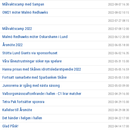
Målvaktscamp med Sampan
2022-08-07 16:30
OM21 möter Malmö Redhawks
2022-08-02 10:15
2022-07-27 08:15
Målvaktscamp 2022
2022-07-08 12:00
Malmö Redhawks möter Oskarshamn i Lund
2022-06-12 20:00
Årsmöte 2022
2022-06-05 18:00
Stötta Lund Giants via sponsorhuset
2022-06-02 16:35
Våra låneutrustningar söker nya spelare
2022-05-31 15:00
Hanna prisas med Skånes idrottsledarstipendie 2022
2022-05-05 16:59
Fortsatt samarbete med Sparbanken Skåne
2022-05-05 13:00
Juniorerna är igång med nästa säsong
2022-05-03 09:00
Valborgsmässoaftonfirande i hallen - C1 lirar matcher
2022-04-29 16:00
Tetra Pak fortsätter sponsra
2022-04-29 15:00
Kallelse till Årsmöte
2022-04-29 08:30
Det händer i helgen i hallen
2022-04-22 17:00
Glad Påsk!
2022-04-14 17:00