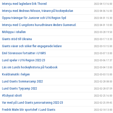
Intervju med lagledare Erik Thored
2022-04-13 16:00
Intervju med Andreas Nilsson, tränare på hockeyskolan
2022-04-06 16:00
Öppna träningar för Juniorer och U16 Region Syd
2022-04-01 15:30
Intervju med C-ungdoms huvudtränare Anders Gunnerud.
2022-04-01 10:00
Möhippa i ishallen
2022-03-28 19:50
Giants stöd till Ukraina
2022-03-17 13:33
Giants växer och söker fler engagerade ledare
2022-03-10 15:00
Emil Sörensson fortsätter i U16RS
2022-03-07 13:00
Lund spelar i U16 Region 2022-23
2022-03-06 17:37
Läs om Lunds hockeyhistoria på Facebook
2022-03-04 13:00
Kvaldramatik i helgen
2022-03-03 15:00
Lund Giants Sommarcamp 2022
2022-02-28 08:00
Lund Giants Tjejcamp 2022
2022-02-28 07:59
#Schysst idrott
2022-02-25 16:00
Var med på Lund Giants juniorsatsning 2022-23
2022-02-25 09:45
Fredrik Malm blir sportchef i Lund Giants
2022-02-18 13:00