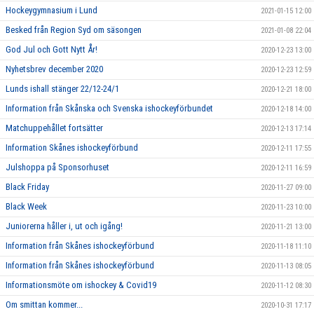
Hockeygymnasium i Lund
2021-01-15 12:00
Besked från Region Syd om säsongen
2021-01-08 22:04
God Jul och Gott Nytt År!
2020-12-23 13:00
Nyhetsbrev december 2020
2020-12-23 12:59
Lunds ishall stänger 22/12-24/1
2020-12-21 18:00
Information från Skånska och Svenska ishockeyförbundet
2020-12-18 14:00
Matchuppehållet fortsätter
2020-12-13 17:14
Information Skånes ishockeyförbund
2020-12-11 17:55
Julshoppa på Sponsorhuset
2020-12-11 16:59
Black Friday
2020-11-27 09:00
Black Week
2020-11-23 10:00
Juniorerna håller i, ut och igång!
2020-11-21 13:00
Information från Skånes ishockeyförbund
2020-11-18 11:10
Information från Skånes ishockeyförbund
2020-11-13 08:05
Informationsmöte om ishockey & Covid19
2020-11-12 08:30
Om smittan kommer...
2020-10-31 17:17