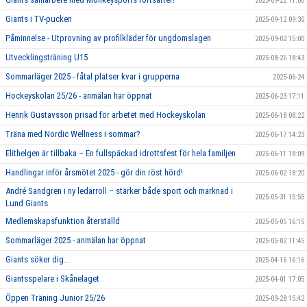
2025-09-22 11:00
Giants i TV-pucken
2025-09-12 09:30
Påminnelse - Utprovning av profilkläder för ungdomslagen
2025-09-02 15:00
Utvecklingsträning U15
2025-08-26 18:43
Sommarläger 2025 - fåtal platser kvar i grupperna
2025-06-24
Hockeyskolan 25/26 - anmälan har öppnat
2025-06-23 17:11
Henrik Gustavsson prisad för arbetet med Hockeyskolan
2025-06-18 08:22
Träna med Nordic Wellness i sommar?
2025-06-17 14:23
Elithelgen är tillbaka – En fullspäckad idrottsfest för hela familjen
2025-06-11 18:09
Handlingar inför årsmötet 2025 - gör din röst hörd!
2025-06-02 18:20
André Sandgren i ny ledarroll – stärker både sport och marknad i
2025-05-31 15:55
Lund Giants
Medlemskapsfunktion återställd
2025-05-05 16:15
Sommarläger 2025 - anmälan har öppnat
2025-05-02 11:45
Giants söker dig...
2025-04-16 16:16
Giantsspelare i Skånelaget
2025-04-01 17:05
Öppen Träning Junior 25/26
2025-03-28 15:42