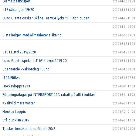
Giants påskcuper
2019-04-20 09:20
J18 säsongen 19/20
2019-04-13 10:00
Lund Giants önskar Skåne Team04 lycka till i Aprilcupen
2019-04-05 11:00
2019-04-01 05:00
Sista helgen med allmänhetens åkning
2019-03-30 09:53
2019-03-15 15:00
J18 i Lund 2019/2020
2019-03-15 08:00
Lund Giants spelar i U16Elit även 2019-20
2019-03-10 15:05
Spännande kvalsöndag i Lund
2019-03-10 08:30
U 16 Elitkval
2019-03-08 07:30
Hockeyloppis 2/3
2019-03-01 17:00
Föreningsdagar på INTERSPORT 25% rabatt på allt i butiken!
2019-03-01 13:28
Kvalfylld mars väntar
2019-02-27 17:00
Hockey-Loppis
2019-02-21 21:26
Stålbucklan 2019
2019-02-20 13:00
Tjecker besöker Lund Giants 20/2
2019-02-19 20:00