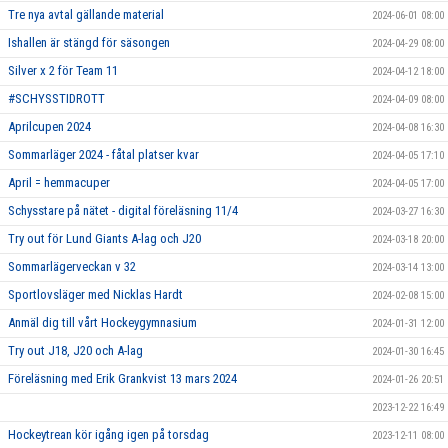
Tre nya avtal gällande material
2024-06-01 08:00
Ishallen är stängd för säsongen
2024-04-29 08:00
Silver x 2 för Team 11
2024-04-12 18:00
#SCHYSSTIDROTT
2024-04-09 08:00
Aprilcupen 2024
2024-04-08 16:30
Sommarläger 2024 - fåtal platser kvar
2024-04-05 17:10
April = hemmacuper
2024-04-05 17:00
Schysstare på nätet - digital föreläsning 11/4
2024-03-27 16:30
Try out för Lund Giants A-lag och J20
2024-03-18 20:00
Sommarlägerveckan v 32
2024-03-14 13:00
Sportlovsläger med Nicklas Hardt
2024-02-08 15:00
Anmäl dig till vårt Hockeygymnasium
2024-01-31 12:00
Try out J18, J20 och A-lag
2024-01-30 16:45
Föreläsning med Erik Grankvist 13 mars 2024
2024-01-26 20:51
2023-12-22 16:49
Hockeytrean kör igång igen på torsdag
2023-12-11 08:00