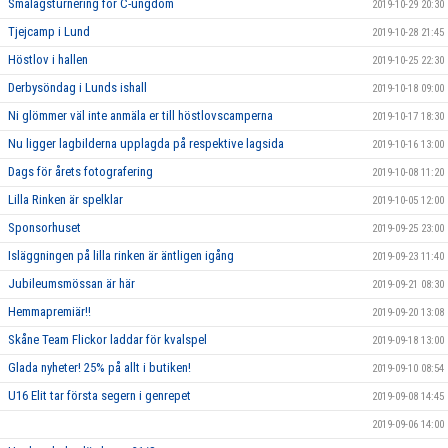
Smålagsturnering för C-ungdom
2019-10-29 20:30
Tjejcamp i Lund
2019-10-28 21:45
Höstlov i hallen
2019-10-25 22:30
Derbysöndag i Lunds ishall
2019-10-18 09:00
Ni glömmer väl inte anmäla er till höstlovscamperna
2019-10-17 18:30
Nu ligger lagbilderna upplagda på respektive lagsida
2019-10-16 13:00
Dags för årets fotografering
2019-10-08 11:20
Lilla Rinken är spelklar
2019-10-05 12:00
Sponsorhuset
2019-09-25 23:00
Isläggningen på lilla rinken är äntligen igång
2019-09-23 11:40
Jubileumsmössan är här
2019-09-21 08:30
Hemmapremiär!!
2019-09-20 13:08
Skåne Team Flickor laddar för kvalspel
2019-09-18 13:00
Glada nyheter! 25% på allt i butiken!
2019-09-10 08:54
U16 Elit tar första segern i genrepet
2019-09-08 14:45
2019-09-06 14:00