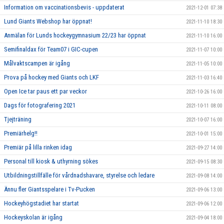
Information om vaccinationsbevis - uppdaterat
2021-12-01 07:38
Lund Giants Webshop har öppnat!
2021-11-10 18:30
Anmälan för Lunds hockeygymnasium 22/23 har öppnat
2021-11-10 16:00
Semifinaldax för Team07 i GIC-cupen
2021-11-07 10:00
Målvaktscampen är igång
2021-11-05 10:00
Prova på hockey med Giants och LKF
2021-11-03 16:40
Open Ice tar paus ett par veckor
2021-10-26 16:00
Dags för fotografering 2021
2021-10-11 08:00
Tjejträning
2021-10-07 16:00
Premiärhelg!!
2021-10-01 15:00
Premiär på lilla rinken idag
2021-09-27 14:00
Personal till kiosk & uthyrning sökes
2021-09-15 08:30
Utbildningstillfälle för vårdnadshavare, styrelse och ledare
2021-09-08 14:00
Ännu fler Giantsspelare i Tv-Pucken
2021-09-06 13:00
Hockeyhögstadiet har startat
2021-09-06 12:00
Hockeyskolan är igång
2021-09-04 18:00