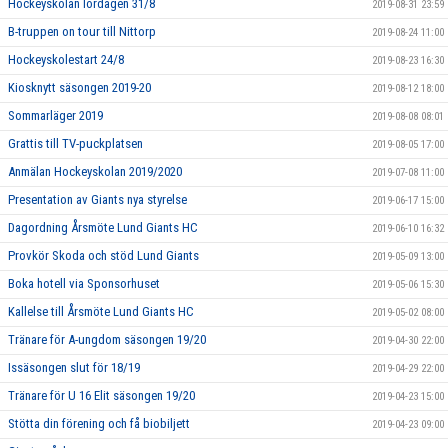
Hockeyskolan lördagen 31/8
2019-08-31 23:59
B-truppen on tour till Nittorp
2019-08-24 11:00
Hockeyskolestart 24/8
2019-08-23 16:30
Kiosknytt säsongen 2019-20
2019-08-12 18:00
Sommarläger 2019
2019-08-08 08:01
Grattis till TV-puckplatsen
2019-08-05 17:00
Anmälan Hockeyskolan 2019/2020
2019-07-08 11:00
Presentation av Giants nya styrelse
2019-06-17 15:00
Dagordning Årsmöte Lund Giants HC
2019-06-10 16:32
Provkör Skoda och stöd Lund Giants
2019-05-09 13:00
Boka hotell via Sponsorhuset
2019-05-06 15:30
Kallelse till Årsmöte Lund Giants HC
2019-05-02 08:00
Tränare för A-ungdom säsongen 19/20
2019-04-30 22:00
Issäsongen slut för 18/19
2019-04-29 22:00
Tränare för U 16 Elit säsongen 19/20
2019-04-23 15:00
Stötta din förening och få biobiljett
2019-04-23 09:00