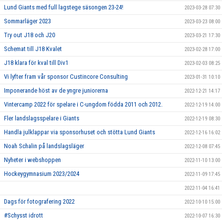
Lund Giants med full lagstege säsongen 23-24!
2023-03-28 07:30
Sommarläger 2023
2023-03-23 08:00
Try out J18 och J20
2023-03-21 17:30
Schemat till J18 Kvalet
2023-02-28 17:00
J18 klara för kval till Div1
2023-02-03 08:25
Vi lyfter fram vår sponsor Custincore Consulting
2023-01-31 10:10
Imponerande höst av de yngre juniorerna
2022-12-21 14:17
Vintercamp 2022 för spelare i C-ungdom födda 2011 och 2012.
2022-12-19 14:00
Fler landslagsspelare i Giants
2022-12-19 08:30
Handla julklappar via sponsorhuset och stötta Lund Giants
2022-12-16 16:02
Noah Schalin på landslagsläger
2022-12-08 07:45
Nyheter i webshoppen
2022-11-10 13:00
Hockeygymnasium 2023/2024
2022-11-09 17:45
2022-11-04 16:41
Dags för fotografering 2022
2022-10-10 15:00
#Schysst idrott
2022-10-07 16:30