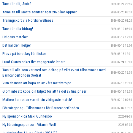
Tack för allt, André
2026-03-27 22:55
Anmälan till Giants sommarläger 2026 har öppnat
2026-03-20 08:30
Träningskort via Nordic Wellness
2026-03-20 08:20
Tack för alla bidrag!
2026-03-19 08:00
Helgens matcher
2026-03-17 12:00
Det händer i helgen
2026-03-13 15:04
Prova på ishockey för flickor
2026-03-13 12:01
Lund Giants söker fler engagerade ledare
2026-02-24 15:00
Tack till alla som var med och deltog på vårt event tillsammans med
2026-02-20 15:00
Barncancerfonden Södra!
Vinn chansen att köpa en av våra matchtröjor
2026-02-13 11:00
Glöm inte att köpa din biljett för att ta del av fina priser
2026-02-12 16:00
Matheo har redan vunnit sin viktigaste match!
2026-02-12 09:50
Föreningsdag - Tillsammans för Barncancerfonden
2026-02-07 10:37
Ny sponsor - Ica Maxi Gunnesbo
2026-02-05
Ny föreningssponsor - Vitamin Well
2026-02-05
Juniorhockey i Lund Giants 2026/27