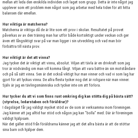
mellan att leda den enskilda individen och laget som grupp. Detta är inte något jag
upplever som ett problem men något som jag arbetar med hela tiden för att hitta
balansen där emellan.
Hur viktiga är matcherna?
Matcherna är viktiga då de är lite som ett prov i skolan. Resultatet på provet
påverkas av av den träning man har utför både kortsiktigt under veckan och ger
även ett långsiktigt svar på var man ligger i sin utveckling och vad man bör
förbättra till nästa prov.
Hur viktigt är det att vinna?
Jag tycker det är viktigt att vinna, absolut. Viljan att tävla är en drivkraft som jag
tror är nödvändig om man vill komma långt. Viljan att vara bättre än sin motståndare
och på så sätt vinna. Sen är det också viktigt hur man vinner och vad vi som lag har
gjort för att lyckas vinna. De allra flesta tycker nog det är roligare när man vinner.
Själv är jag en tävlingsmänniska och tycker inte om att förlora.
Hur tycker du att vi som finns runt omkring dig kan stötta dig på bästa sätt?
(styrelse, ledarstaben och föräldrar)?
I dagsläget får jag väldigt mycket stöd av de som är verksamma inom föreningen.
Jag känner att jag alltid har stöd och någon jag kan ”bolla” med. Där är föreningen
väldigt hjälpsam.
När det gäller stöd från föräldrarna känner jag att det allra bästa är att de stöttar
sina barn och hjälper dem.