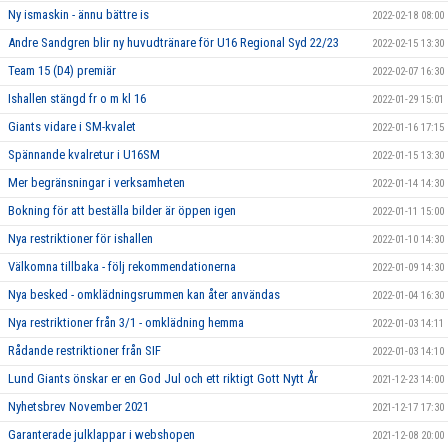
Ny ismaskin - ännu bättre is
2022-02-18 08:00
Andre Sandgren blir ny huvudtränare för U16 Regional Syd 22/23
2022-02-15 13:30
Team 15 (D4) premiär
2022-02-07 16:30
Ishallen stängd fr o m kl 16
2022-01-29 15:01
Giants vidare i SM-kvalet
2022-01-16 17:15
Spännande kvalretur i U16SM
2022-01-15 13:30
Mer begränsningar i verksamheten
2022-01-14 14:30
Bokning för att beställa bilder är öppen igen
2022-01-11 15:00
Nya restriktioner för ishallen
2022-01-10 14:30
Välkomna tillbaka - följ rekommendationerna
2022-01-09 14:30
Nya besked - omklädningsrummen kan åter användas
2022-01-04 16:30
Nya restriktioner från 3/1 - omklädning hemma
2022-01-03 14:11
Rådande restriktioner från SIF
2022-01-03 14:10
Lund Giants önskar er en God Jul och ett riktigt Gott Nytt År
2021-12-23 14:00
Nyhetsbrev November 2021
2021-12-17 17:30
Garanterade julklappar i webshopen
2021-12-08 20:00