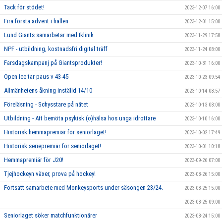
Tack för stödet!
2023-12-07 16:00
Fira första advent i hallen
2023-12-01 15:00
Lund Giants samarbetar med Iklinik
2023-11-29 17:58
NPF - utbildning, kostnadsfri digital träff
2023-11-24 08:00
Farsdagskampanj på Giantsprodukter!
2023-10-31 16:00
Open Ice tar paus v 43-45
2023-10-23 09:54
Allmänhetens åkning inställd 14/10
2023-10-14 08:57
Föreläsning - Schysstare på nätet
2023-10-13 08:00
Utbildning - Att bemöta psykisk (o)hälsa hos unga idrottare
2023-10-10 16:00
Historisk hemmapremiär för seniorlaget!
2023-10-02 17:49
Historisk seriepremiär för seniorlaget!
2023-10-01 10:18
Hemmapremiär för J20!
2023-09-26 07:00
Tjejhockeyn växer, prova på hockey!
2023-08-26 15:00
Fortsatt samarbete med Monkeysports under säsongen 23/24.
2023-08-25 15:00
2023-08-25 09:00
Seniorlaget söker matchfunktionärer
2023-08-24 15:00