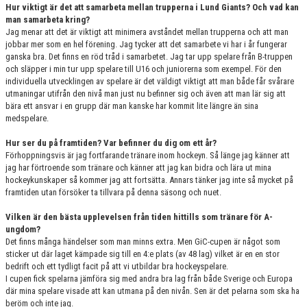
Hur viktigt är det att samarbeta mellan trupperna i Lund Giants? Och vad kan
man samarbeta kring?
Jag menar att det är viktigt att minimera avståndet mellan trupperna och att man
jobbar mer som en hel förening. Jag tycker att det samarbete vi har i år fungerar
ganska bra. Det finns en röd tråd i samarbetet. Jag tar upp spelare från B-truppen
och släpper i min tur upp spelare till U16 och juniorerna som exempel. För den
individuella utvecklingen av spelare är det väldigt viktigt att man både får svårare
utmaningar utifrån den nivå man just nu befinner sig och även att man lär sig att
bära ett ansvar i en grupp där man kanske har kommit lite längre än sina
medspelare.
Hur ser du på framtiden? Var befinner du dig om ett år?
Förhoppningsvis är jag fortfarande tränare inom hockeyn. Så länge jag känner att
jag har förtroende som tränare och känner att jag kan bidra och lära ut mina
hockeykunskaper så kommer jag att fortsätta. Annars tänker jag inte så mycket på
framtiden utan försöker ta tillvara på denna säsong och nuet.
Vilken är den bästa upplevelsen från tiden hittills som tränare för A-
ungdom?
Det finns många händelser som man minns extra. Men GiC-cupen är något som
sticker ut där laget kämpade sig till en 4:e plats (av 48 lag) vilket är en en stor
bedrift och ett tydligt facit på att vi utbildar bra hockeyspelare.
I cupen fick spelarna jämföra sig med andra bra lag från både Sverige och Europa
där mina spelare visade att kan utmana på den nivån. Sen är det pelarna som ska ha
beröm och inte jag.