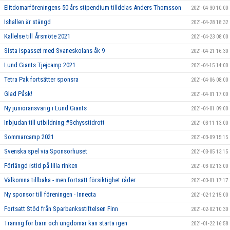
Elitdomarföreningens 50 års stipendium tilldelas Anders Thomsson
2021-04-30 10:00
Ishallen är stängd
2021-04-28 18:32
Kallelse till Årsmöte 2021
2021-04-23 08:00
Sista ispasset med Svaneskolans åk 9
2021-04-21 16:30
Lund Giants Tjejcamp 2021
2021-04-15 14:00
Tetra Pak fortsätter sponsra
2021-04-06 08:00
Glad Påsk!
2021-04-01 17:00
Ny junioransvarig i Lund Giants
2021-04-01 09:00
Inbjudan till utbildning #Schysstidrott
2021-03-11 13:00
Sommarcamp 2021
2021-03-09 15:15
Svenska spel via Sponsorhuset
2021-03-05 13:15
Förlängd istid på lilla rinken
2021-03-02 13:00
Välkomna tillbaka - men fortsatt försiktighet råder
2021-03-01 17:17
Ny sponsor till föreningen - Innecta
2021-02-12 15:00
Fortsatt Stöd från Sparbanksstiftelsen Finn
2021-02-02 10:30
Träning för barn och ungdomar kan starta igen
2021-01-22 16:58