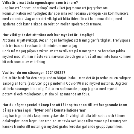
Vilka är dina bästa egenskaper som tränare?
Jag har ett ”öppet ledarskap” med vilket jag menar att jag tycker om
kommunikation och tydlighet där spelarna och ledarna verkligen kan kommunicera
med varandra. Jag anser det viktigt att hitta tiden för att ha denna dialog med
spelarna och kunna skapa en relation mellan spelare och tränare.
Hur viktigt är det att träna och hur mycket är lämpligt?
Att träna är jätteviktigt. Det är ingen hemlighet att träning ger färdighet. Tre fyspass
och tre ispass i veckan är ett minimum menar jag.
Dock måste jag påpeka vikten av att ta tillvara på träningarna. Vi försöker jobba
mycket med att man måste vara närvarande och ger allt så att man inte bara kommer
hit och bockar av en träning.
Vad tror du om säsongen 2021/2022?
Det är lite fusk för den har ju redan börjat…haha… men det är ju redan nu en roligare
säsong än förra (avbruten pga pandemin Covid-19) med mycket matcher. Jag tror
att hela säsongen blir rolig. Det är en spännande grupp jag har med mycket
potential och möjligheter. Det ska bli spännande att följa.
Har du något speciellt knep för att få ihop truppen till ett fungerande team
då spelarna i april ”byter om” i konstellationerna?
Jag har inga direkta knep men tycker det är viktigt att alla blir sedda och känner
delaktighet inom laget. Sen tror jag att tävla och kriga tillsammans på träning och
kanske framförallt match ger mycket gratis fördelar gällande gruppdynamiken.