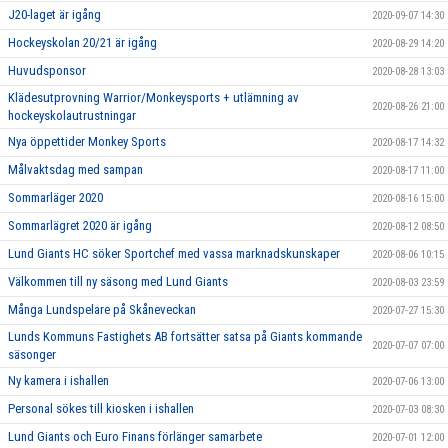
J20-laget är igång
2020-09-07 14:30
Hockeyskolan 20/21 är igång
2020-08-29 14:20
Huvudsponsor
2020-08-28 13:03
Klädesutprovning Warrior/Monkeysports + utlämning av
2020-08-26 21:00
hockeyskolautrustningar
Nya öppettider Monkey Sports
2020-08-17 14:32
Målvaktsdag med sampan
2020-08-17 11:00
Sommarläger 2020
2020-08-16 15:00
Sommarlägret 2020 är igång
2020-08-12 08:50
Lund Giants HC söker Sportchef med vassa marknadskunskaper
2020-08-06 10:15
Välkommen till ny säsong med Lund Giants
2020-08-03 23:59
Många Lundspelare på Skåneveckan
2020-07-27 15:30
Lunds Kommuns Fastighets AB fortsätter satsa på Giants kommande
2020-07-07 07:00
säsonger
Ny kamera i ishallen
2020-07-06 13:00
Personal sökes till kiosken i ishallen
2020-07-03 08:30
Lund Giants och Euro Finans förlänger samarbete
2020-07-01 12:00