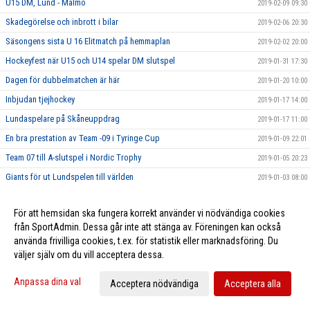
U15 DM, Lund - Malmö
2019-02-09 09:30
Skadegörelse och inbrott i bilar
2019-02-06 20:30
Säsongens sista U 16 Elitmatch på hemmaplan
2019-02-02 20:00
Hockeyfest när U15 och U14 spelar DM slutspel
2019-01-31 17:30
Dagen för dubbelmatchen är här
2019-01-20 10:00
Inbjudan tjejhockey
2019-01-17 14:00
Lundaspelare på Skåneuppdrag
2019-01-17 11:00
En bra prestation av Team -09 i Tyringe Cup
2019-01-09 22:01
Team 07 till A-slutspel i Nordic Trophy
2019-01-05 20:23
Giants för ut Lundspelen till världen
2019-01-03 08:00
Gott Nytt År
2018-12-31 23:59
För att hemsidan ska fungera korrekt använder vi nödvändiga cookies
Lund Giants Nyhetsbrev December
2018-12-24 14:50
från SportAdmin. Dessa går inte att stänga av. Föreningen kan också
Hockeygymnasium i Lund
2018-12-22 12:00
använda frivilliga cookies, t.ex. för statistik eller marknadsföring. Du
väljer själv om du vill acceptera dessa.
Lund klara för kval till U16SM
2018-12-21 07:30
Julerbjudande Giantshandduk
2018-12-18 07:30
Anpassa dina val
Acceptera nödvändiga
Acceptera alla
Kostutbildning för A- & B-pojkar
2018-12-13 07:30