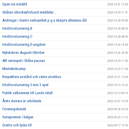
Open Ice inställd
2020-10-31 12:00
Skånes ishockeyförbund meddelar....
2020-10-29 11:31
Ändringar i Giants verksamhet p g a skärpta allmänna råd
2020-10-28 09:00
Höstlovsturnering B
2020-10-28 08:59
Höstlovsturnering C
2020-10-28 08:00
Höstlovsturnering D-ungdom
2020-10-26 14:00
Nyhetsbrev Augusti-Oktober
2020-10-24 20:00
Allt seriespel i Skåne pausas
2020-10-23 11:00
Miniteknikcamp
2020-10-22 11:00
Respektera avstånd och vänta utomhus
2020-10-21 13:00
Höstlovsturnering 3 mot 3 spel
2020-10-19 10:25
Publik välkommen till Lunds ishall
2020-10-13 09:14
Årets domare är utbildade
2020-10-07 10:09
Föreningsbesök
2020-09-28 23:59
Seriepremiär i helgen
2020-09-25 17:15
Grattis och lycka till
2020-09-17 19:30